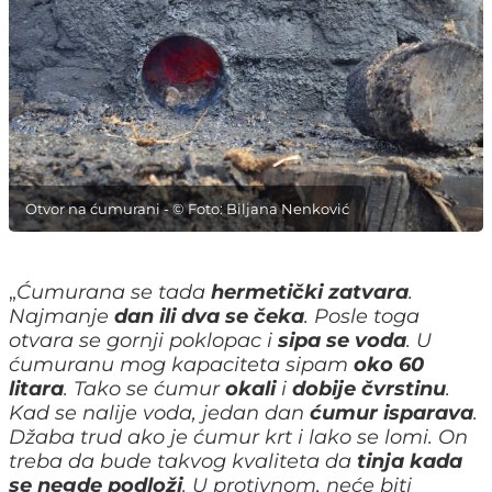
Otvor na ćumurani - © Foto: Biljana Nenković
„
Ćumurana se tada
hermetički zatvara
.
Najmanje
dan ili dva se čeka
. Posle toga
otvara se gornji poklopac i
sipa se voda
. U
ćumuranu mog kapaciteta sipam
oko 60
litara
. Tako se ćumur
okali
i
dobije čvrstinu
.
Kad se nalije voda, jedan dan
ćumur isparava
.
Džaba trud ako je ćumur krt i lako se lomi. On
treba da bude takvog kvaliteta da
tinja kada
se negde podloži
. U protivnom, neće biti