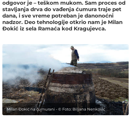
odgovor je – teškom mukom. Sam proces od
stavljanja drva do vađenja ćumura traje pet
dana, i sve vreme potreban je danonoćni
nadzor. Deo tehnologije otkrio nam je Milan
Đokić iz sela Ramaća kod Kragujevca.
Milan Đokić na ćumurani - © Foto: Biljana Nenković