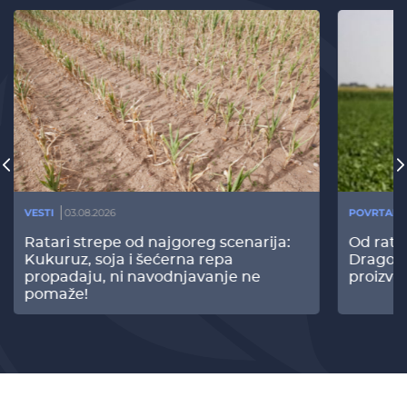
VESTI
03.08.2026
POVRTARS
Ratari strepe od najgoreg scenarija:
Od rata
Kukuruz, soja i šećerna repa
Dragomi
propadaju, ni navodnjavanje ne
proizvo
pomaže!