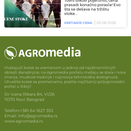
Tovni bikovi pojeftinili, cena
prasadi konačno porasla! Evo
šta se dešava na tržištu
stoke…
05.08.2026
KRETANJE CENA
Hvatajući korak sa vremenom u jednoj od najdinamičnijih
oblasti današnjice, na Agromedia portalu mešaju se stara i nova
znanja, mudrost tradicije i najnovija tehnološka dostignuća.
Uhvatite korak sa promenama, pratite najčitaniji poljoprivredni
portal u Srbiji!
Dr Ivana Ribara 84, VI/26
11070 Novi Beograd
Telefon:
+381 64 1627 353
Email:
info@agromedia.rs
www.agromedia.rs