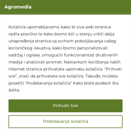
Agromedia
O nama
Svet poljoprivrede
Kolačiće upotrebljavamo kako bi ova web stranica
radila pravilno te kako bismo bili u stanju vršiti dalja
Marketing usluge
unapređenja stranice sa svrhom poboljšavanja vašeg
Tražimo saradnike
korisničkog iskustva, kako bismo personalizovali
sadržaj i oglase, omogućili funkcionalnost društvenih
Kontakt
medija i analizirali promet. Nastavkom korištenja naših
internet stranica prihvatate upotrebu kolačića. “Prihvati
Kontakt
sve”, znači da prihvatate sve kolačiće. Takođe, možete
posetiti "Podešavanja kolačića" Kako biste podesili šta
želite.
Prihvati Sve
Sva prava zadržana. 2007 - 2026. © Agromedia d.o.o.
Podešavanje kolaćiča
Uslovi korišćenja
Politika privatnosti
Uslovi korišćenja i kupovine