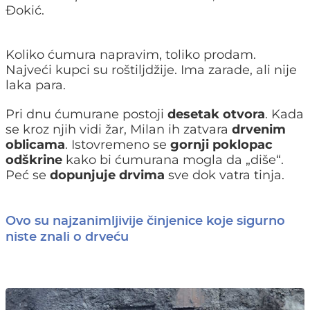
Đokić.
Koliko ćumura napravim, toliko prodam.
Najveći kupci su roštiljdžije. Ima zarade, ali nije
laka para.
Pri dnu ćumurane postoji
desetak otvora
. Kada
se kroz njih vidi žar, Milan ih zatvara
drvenim
oblicama
. Istovremeno se
gornji poklopac
odškrine
kako bi ćumurana mogla da „diše“.
Peć se
dopunjuje drvima
sve dok vatra tinja.
Ovo su najzanimljivije činjenice koje sigurno
niste znali o drveću