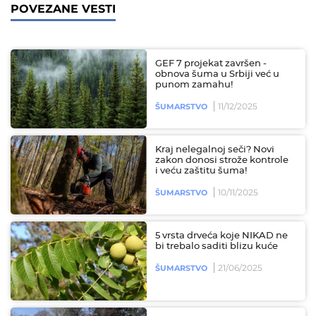
POVEZANE VESTI
GEF 7 projekat završen -
obnova šuma u Srbiji već u
punom zamahu!
11/12/2025
ŠUMARSTVO
Kraj nelegalnoj seči? Novi
zakon donosi strože kontrole
i veću zaštitu šuma!
10/11/2025
ŠUMARSTVO
5 vrsta drveća koje NIKAD ne
bi trebalo saditi blizu kuće
21/06/2025
ŠUMARSTVO