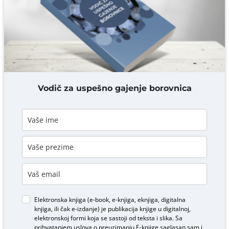
DODAJ KOMENTAR
Vodič za uspešno gajenje borovnica
Elektronska knjiga (e-book, e-knjiga, eknjiga, digitalna
knjiga, ili čak e-izdanje) je publikacija knjige u digitalnoj,
elektronskoj formi koja se sastoji od teksta i slika. Sa
prihvatanjem uslova o
preuzimanju E-knjige
saglasan sam i