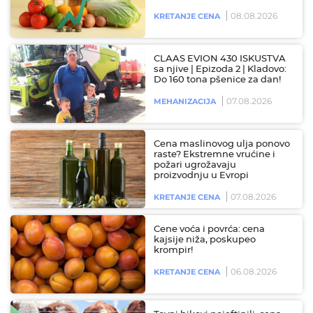
08.08.2026
KRETANJE CENA
CLAAS EVION 430 ISKUSTVA
sa njive | Epizoda 2 | Kladovo:
Do 160 tona pšenice za dan!
07.08.2026
MEHANIZACIJA
Cena maslinovog ulja ponovo
raste? Ekstremne vrućine i
požari ugrožavaju
proizvodnju u Evropi
07.08.2026
KRETANJE CENA
Cene voća i povrća: cena
kajsije niža, poskupeo
krompir!
06.08.2026
KRETANJE CENA