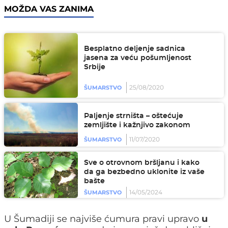
MOŽDA VAS ZANIMA
Besplatno deljenje sadnica
jasena za veću pošumljenost
Srbije
25/08/2020
ŠUMARSTVO
Paljenje strništa – oštećuje
zemljište i kažnjivo zakonom
11/07/2020
ŠUMARSTVO
Sve o otrovnom bršljanu i kako
da ga bezbedno uklonite iz vaše
bašte
14/05/2024
ŠUMARSTVO
U Šumadiji se najviše ćumura pravi upravo
u