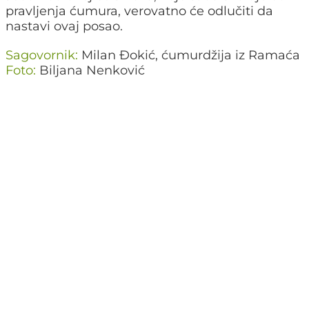
pravljenja ćumura, verovatno će odlučiti da
nastavi ovaj posao.
Sagovornik:
Milan Đokić, ćumurdžija iz Ramaća
Foto:
Biljana Nenković