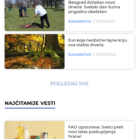
Beograd dočekao novo
drveće: Svetski dan šuma
prigodno obeležen
21/03/2025
ŠUMARSTVO
Evo koje neobične tajne kriju
ova stabla drveća
07/03/2025
ŠUMARSTVO
POGLEDAJ SVE
NAJČITANIJE VESTI
FAO upozorava: Svetu preti
novi talas poskupljenja
hrane!