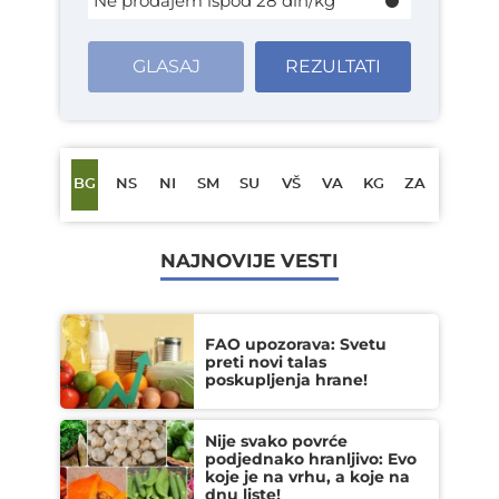
Ne prodajem ispod 28 din/kg
GLASAJ
REZULTATI
BG
NS
NI
SM
SU
VŠ
VA
KG
ZA
NAJNOVIJE VESTI
FAO upozorava: Svetu
preti novi talas
poskupljenja hrane!
Nije svako povrće
podjednako hranljivo: Evo
koje je na vrhu, a koje na
dnu liste!