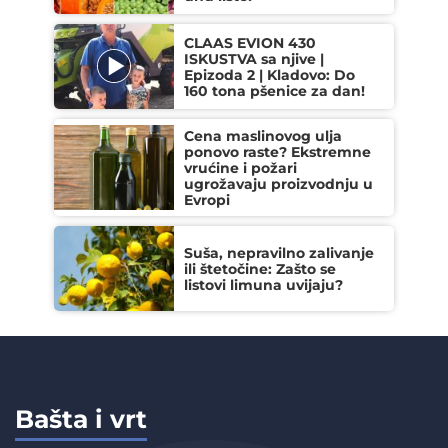
CLAAS EVION 430
ISKUSTVA sa njive |
Epizoda 2 | Kladovo: Do
160 tona pšenice za dan!
Cena maslinovog ulja
ponovo raste? Ekstremne
vrućine i požari
ugrožavaju proizvodnju u
Evropi
Suša, nepravilno zalivanje
ili štetočine: Zašto se
listovi limuna uvijaju?
Bašta i vrt