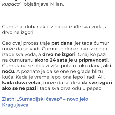
kupaca
“, objašnjava Milan.
Ćumur je dobar ako iz njega izađe sva voda, a
drvo ne izgori.
Ceo ovaj proces traje
pet dana
, jer tada ćumur
može da se vadi. Ćumur je dobar ako iz njega
izađe sva voda, a
drvo ne izgori
. Onaj ko pazi
na ćumuranu
skoro 24 sata je u pripravnosti.
Ćumurana se obilazi više puta u toku dana,
ali i
noću
. A poznato je da se one ne grade blizu
kuća. Kada je vreme lepo, ona lepo i radi. Ali,
kada duva vetar
, može da se desi
da sve izgori
ako se ne pazi
i tada sva drva odu u pepeo.
Zlatni „Šumadijski ćevap“ – novo jelo
Kragujevca