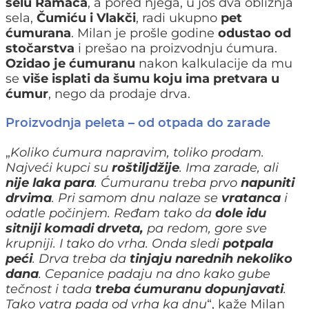
selu Ramaća
, a pored njega, u još dva obližnja
sela,
Čumiću i Vlakči
, radi ukupno
pet
ćumurana
. Milan je prošle godine
odustao od
stočarstva
i prešao na proizvodnju ćumura.
Ozidao je ćumuranu
nakon kalkulacije da mu
se
više isplati da šumu koju ima pretvara u
ćumur
, nego da prodaje drva.
Proizvodnja peleta – od otpada do zarade
„
Koliko ćumura napravim, toliko prodam.
Najveći kupci su
roštiljdžije
. Ima zarade, ali
nije laka para
. Ćumuranu treba prvo
napuniti
drvima
. Pri samom dnu nalaze se
vratanca
i
odatle počinjem. Ređam tako da
dole idu
sitniji komadi drveta,
pa redom, gore sve
krupniji. I tako do vrha. Onda sledi
potpala
peći
. Drva treba da
tinjaju narednih nekoliko
dana
. Cepanice padaju na dno kako gube
tečnost i tada
treba ćumuranu dopunjavati
.
Tako vatra pada od vrha ka dnu
“, kaže Milan