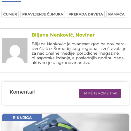
ĆUMUR
PRAVLJENJE ĆUMURA
PRERADA DRVETA
RAMAĆA
Biljana Nenković, Novinar
Biljana Nenković je dvadeset godina novinarc-
izveštač iz Šumadijskog regiona. Izveštavala je
za nacionalne medije, porodične magazine,
dijasporska izdanja, a poslednjih godinu dana
aktivno je u agronovinarstvu.
Komentari
NAPIŠITE KOMENTAR
Ime i prezime* obavezno
Email* obavezno
E-KNJIGA
Komentar* obavezno