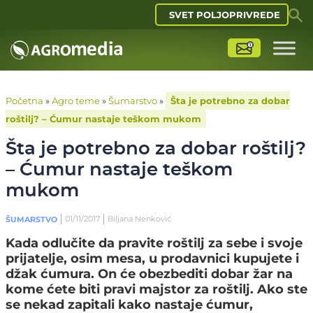
SVET POLJOPRIVREDE
Početna
»
Agro teme
»
Šumarstvo
»
Šta je potrebno za dobar
roštilj? – Ćumur nastaje teškom mukom
Šta je potrebno za dobar roštilj?
– Ćumur nastaje teškom
mukom
01/11/2017
Biljana Nenković
ŠUMARSTVO
Kada odlučite da pravite roštilj za sebe i svoje
prijatelje, osim mesa, u prodavnici kupujete i
džak ćumura. On će obezbediti dobar žar na
kome ćete biti pravi majstor za roštilj. Ako ste
se nekad zapitali kako nastaje ćumur,