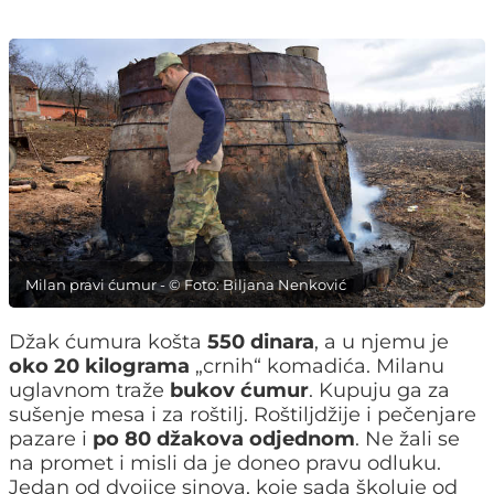
Milan pravi ćumur - © Foto: Biljana Nenković
Džak ćumura košta
550 dinara
, a u njemu je
oko 20 kilograma
„crnih“ komadića. Milanu
uglavnom traže
bukov ćumur
. Kupuju ga za
sušenje mesa i za roštilj. Roštiljdžije i pečenjare
pazare i
po 80 džakova odjednom
. Ne žali se
na promet i misli da je doneo pravu odluku.
Jedan od dvojice sinova, koje sada školuje od