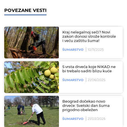
POVEZANE VESTI
Kraj nelegalnoj seči? Novi
zakon donosi strože kontrole
i veću zaštitu šuma!
10/11/2025
ŠUMARSTVO
5 vrsta drveća koje NIKAD ne
bi trebalo saditi blizu kuće
21/06/2025
ŠUMARSTVO
Beograd dočekao novo
drveće: Svetski dan šuma
prigodno obeležen
21/03/2025
ŠUMARSTVO