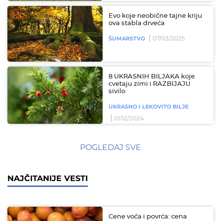
Evo koje neobične tajne kriju
ova stabla drveća
07/03/2025
ŠUMARSTVO
8 UKRASNIH BILJAKA koje
cvetaju zimi i RAZBIJAJU
sivilo
UKRASNO I LEKOVITO BILJE
01/12/2024
POGLEDAJ SVE
NAJČITANIJE VESTI
Cene voća i povrća: cena