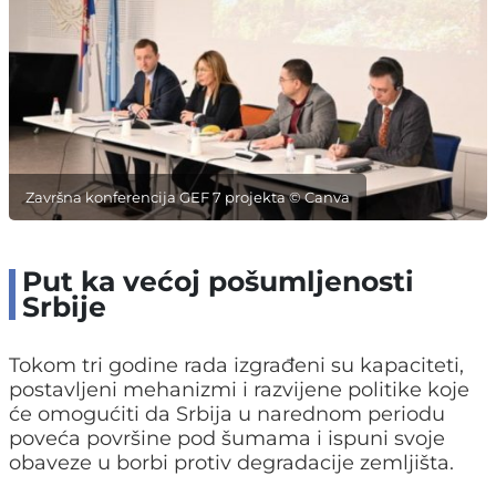
Završna konferencija GEF 7 projekta © Canva
Put ka većoj pošumljenosti
Srbije
Tokom tri godine rada izgrađeni su kapaciteti,
postavljeni mehanizmi i razvijene politike koje
će omogućiti da Srbija u narednom periodu
poveća površine pod šumama i ispuni svoje
obaveze u borbi protiv degradacije zemljišta.