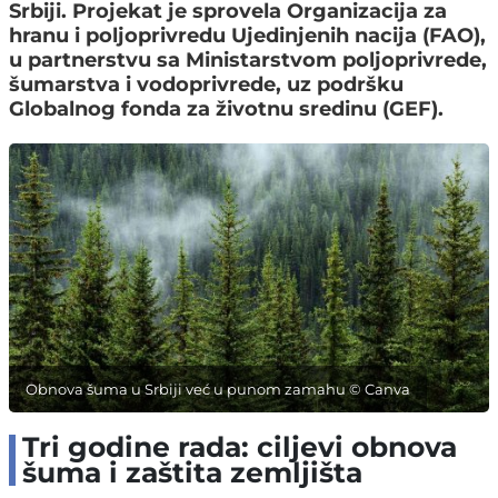
Srbiji. Projekat je sprovela Organizacija za
hranu i poljoprivredu Ujedinjenih nacija (FAO),
u partnerstvu sa Ministarstvom poljoprivrede,
šumarstva i vodoprivrede, uz podršku
Globalnog fonda za životnu sredinu (GEF).
Obnova šuma u Srbiji već u punom zamahu © Canva
Tri godine rada: ciljevi obnova
šuma i zaštita zemljišta