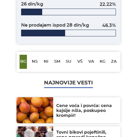
26 din/kg
22.22%
Ne prodajem ispod 28 din/kg
46.3%
BG
NS
NI
SM
SU
VŠ
VA
KG
ZA
NAJNOVIJE VESTI
Cene voća i povrća: cena
kajsije niža, poskupeo
krompir!
Tovni bikovi pojeftinili,