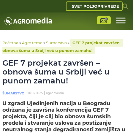
SVET POLJOPRIVREDE
Početna
»
Agro teme
»
Šumarstvo
»
GEF 7 projekat završen –
obnova šuma u Srbiji već u punom zamahu!
GEF 7 projekat završen –
obnova šuma u Srbiji već u
punom zamahu!
11/12/2025
agromedia
ŠUMARSTVO
U zgradi Ujedinjenih nacija u Beogradu
održana je završna konferencija GEF 7
projekta, čiji je cilj bio obnova šumskih
predela i stvaranje uslova za postizanje
neutralnog stanja degradiranosti zemljišta u