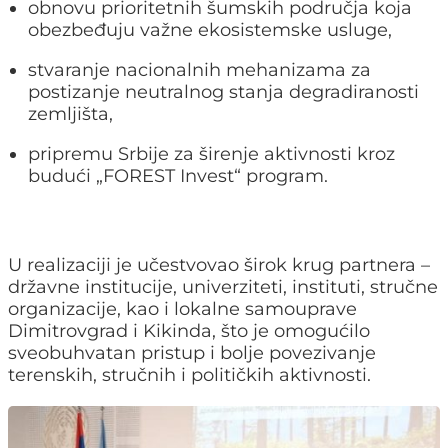
obnovu prioritetnih šumskih područja koja
obezbeđuju važne ekosistemske usluge,
stvaranje nacionalnih mehanizama za
postizanje neutralnog stanja degradiranosti
zemljišta,
pripremu Srbije za širenje aktivnosti kroz
budući „FOREST Invest“ program.
U realizaciji je učestvovao širok krug partnera –
državne institucije, univerziteti, instituti, stručne
organizacije, kao i lokalne samouprave
Dimitrovgrad i Kikinda, što je omogućilo
sveobuhvatan pristup i bolje povezivanje
terenskih, stručnih i političkih aktivnosti.