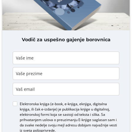
DODAJ KOMENTAR
Vodič za uspešno gajenje borovnica
Elektronska knjiga (e-book, e-knjiga, eknjiga, digitalna
knjiga, ili čak e-izdanje) je publikacija knjige u digitalnoj,
elektronskoj formi koja se sastoji od teksta i slika. Sa
prihvatanjem uslova o
preuzimanju E-knjige
saglasan sam i
da svake nedelje svoju mejl adresu dobijam najvažnije vesti
iz sveta poljoprivrede.