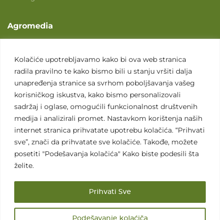
Agromedia
O nama
Svet poljoprivrede
Kolačiće upotrebljavamo kako bi ova web stranica
radila pravilno te kako bismo bili u stanju vršiti dalja
Marketing usluge
unapređenja stranice sa svrhom poboljšavanja vašeg
Tražimo saradnike
korisničkog iskustva, kako bismo personalizovali
sadržaj i oglase, omogućili funkcionalnost društvenih
Kontakt
medija i analizirali promet. Nastavkom korištenja naših
internet stranica prihvatate upotrebu kolačića. “Prihvati
Kontakt
sve”, znači da prihvatate sve kolačiće. Takođe, možete
posetiti "Podešavanja kolačića" Kako biste podesili šta
želite.
Prihvati Sve
Sva prava zadržana. 2007 - 2026. © Agromedia d.o.o.
Podešavanje kolaćiča
Uslovi korišćenja
Politika privatnosti