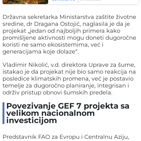
Državna sekretarka Ministarstva zaštite životne
sredine, dr Dragana Ostojić, naglasila je da je
projekat „jedan od najboljih primera kako
promišljene aktivnosti mogu doneti dugoročne
koristi ne samo ekosistemima, već i
generacijama koje dolaze“.
Vladimir Nikolić, v.d. direktora Uprave za šume,
istakao je da projekat nije bio samo reakcija na
posledice klimatskih promena, već je postavio
temelje za dugoročno planiranje, integrisan i
održiv pristup obnovi šumskih predela.
Povezivanje GEF 7 projekta sa
velikom nacionalnom
investicijom
Predstavnik FAO za Evropu i Centralnu Aziju,