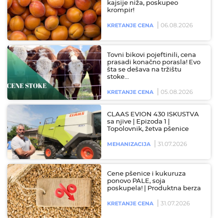
kajsije niža, poskupeo
krompir!
06.08.2026
KRETANJE CENA
Tovni bikovi pojeftinili, cena
prasadi konačno porasla! Evo
šta se dešava na tržištu
stoke…
05.08.2026
KRETANJE CENA
CLAAS EVION 430 ISKUSTVA
sa njive | Epizoda 1 |
Topolovnik, žetva pšenice
31.07.2026
MEHANIZACIJA
Cene pšenice i kukuruza
ponovo PALE, soja
poskupela! | Produktna berza
31.07.2026
KRETANJE CENA