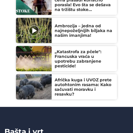
cena prasadi konačno
porasla! Evo šta se dešava
na tržištu stoke...
Ambrozija – jedna od
najnepoželjnijih biljaka na
našim imanjima!
„Katastrofa za pčele":
Francuska vraća u
upotrebu zabranjene
pesticide!
Afrička kuga i UVOZ prete
autohtonim rasama: Kako
sačuvati moravku i
resavku?
Bašta i vrt