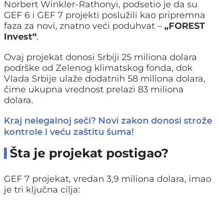
Norbert Winkler-Rathonyi, podsetio je da su
GEF 6 i GEF 7 projekti poslužili kao pripremna
faza za novi, znatno veći poduhvat –
„FOREST
Invest“
.
Ovaj projekat donosi Srbiji 25 miliona dolara
podrške od Zelenog klimatskog fonda, dok
Vlada Srbije ulaže dodatnih 58 miliona dolara,
čime ukupna vrednost prelazi 83 miliona
dolara.
Kraj nelegalnoj seči? Novi zakon donosi strože
kontrole i veću zaštitu šuma!
Šta je projekat postigao?
GEF 7 projekat, vredan 3,9 miliona dolara, imao
je tri ključna cilja: