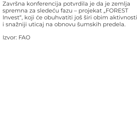
Završna konferencija potvrdila je da je zemlja
spremna za sledeću fazu – projekat „FOREST
Invest“, koji će obuhvatiti još širi obim aktivnosti
i snažniji uticaj na obnovu šumskih predela.
Izvor: FAO