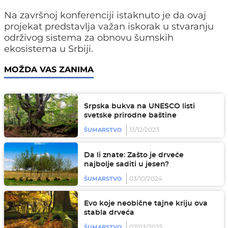
Na završnoj konferenciji istaknuto je da ovaj
projekat predstavlja važan iskorak u stvaranju
održivog sistema za obnovu šumskih
ekosistema u Srbiji.
MOŽDA VAS ZANIMA
Srpska bukva na UNESCO listi
svetske prirodne baštine
13/12/2023
ŠUMARSTVO
Da li znate: Zašto je drveće
najbolje saditi u jesen?
03/10/2024
ŠUMARSTVO
Evo koje neobične tajne kriju ova
stabla drveća
07/03/2025
ŠUMARSTVO