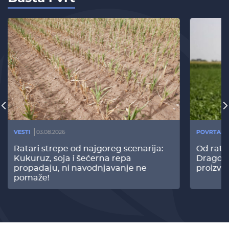
VESTI
03.08.2026
POVRTARS
Ratari strepe od najgoreg scenarija:
Od rata
Kukuruz, soja i šećerna repa
Dragomi
propadaju, ni navodnjavanje ne
proizvo
pomaže!