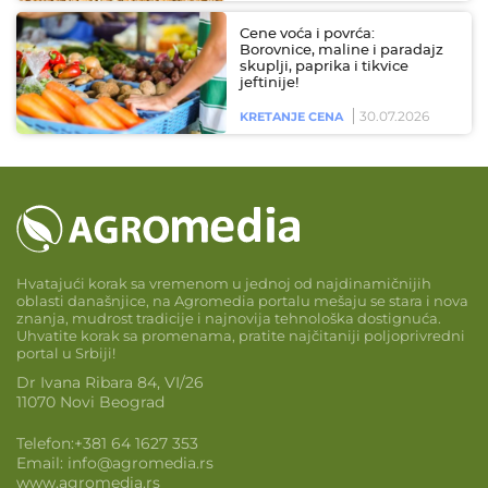
Cene voća i povrća:
Borovnice, maline i paradajz
skuplji, paprika i tikvice
jeftinije!
30.07.2026
KRETANJE CENA
Hvatajući korak sa vremenom u jednoj od najdinamičnijih
oblasti današnjice, na Agromedia portalu mešaju se stara i nova
znanja, mudrost tradicije i najnovija tehnološka dostignuća.
Uhvatite korak sa promenama, pratite najčitaniji poljoprivredni
portal u Srbiji!
Dr Ivana Ribara 84, VI/26
11070 Novi Beograd
Telefon:
+381 64 1627 353
Email:
info@agromedia.rs
www.agromedia.rs