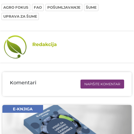
AGRO FOKUS
FAO
POŠUMLJAVANJE
ŠUME
UPRAVA ZA ŠUME
Redakcija
Komentari
NAPIŠITE KOMENTAR
Ime i prezime* obavezno
Email* obavezno
E-KNJIGA
Komentar* obavezno