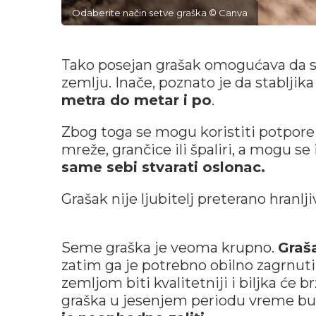
Odaberite način setve graška © Canva
Tako posejan grašak omogućava da se
zemlju. Inače, poznato je da stabljik
metra do metar i po
.
Zbog toga se mogu koristiti potpore 
mreže, grančice ili špaliri, a mogu se
same sebi stvarati oslonac.
Grašak nije ljubitelj preterano hranlji
Seme graška je veoma krupno.
Graša
zatim ga je potrebno obilno zagrnuti
zemljom biti kvalitetniji i biljka će 
graška u jesenjem periodu vreme bu