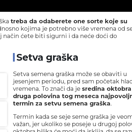
aška
treba da odaberete one sorte koje su
nosno kojima je potrebno više vremena od s
način ćete biti sigurni i da neće doći do
Setva graška
Setva semena graška može se obaviti u
jesenjem periodu, pred sam početak hla
vremena. To znači da je
sredina oktobra 
druga polovina tog meseca najpovoljn
termin za setvu semena graška
.
Termin kada se seje seme graška je veo
važan, jer ukoliko se poseje u drugoj polo
oktobra biljka će moći da isklija, da se razv