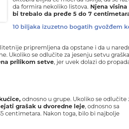
da formira nekoliko listova.
Njena visina
bi trebalo da pređe 5 do 7 centimetar
10 biljaka izuzetno bogatih gvožđem k
kvalitetnije pripremljena da opstane i da u nar
e. Ukoliko se odlučite za jesenju setvu graška
ena prilikom setve
, jer uvek dolazi do propad
 kućice,
odnosno u grupe. Ukoliko se odlučite 
sejati grašak u dvoredne leje
, odnosno sa
centimetara. Nakon toga, bilo bi najbolje