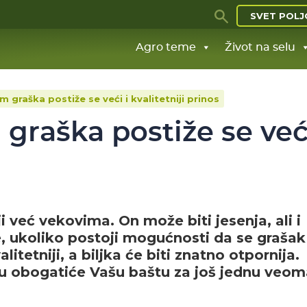
SVET POLJ
Agro teme
Život na selu
graška postiže se veći i kvalitetniji prinos
raška postiže se veći
 već vekovima. On može biti jesenja, ali i
e, ukoliko postoji mogućnosti da se grašak
alitetniji, a biljka će biti znatno otpornija.
u obogatiće Vašu baštu za još jednu veom