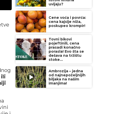
listovi limuna
uvijaju?
Cene voća i povrća:
cena kajsije niža,
etve
poskupeo krompir!
Tovni bikovi
pojeftinili, cena
prasadi konačno
porasla! Evo šta se
dešava na tržištu
stoke...
dnog
Ambrozija – jedna
od najnepoželjnijih
ili
biljaka na našim
iji
imanjima!
ma
vini
ije i