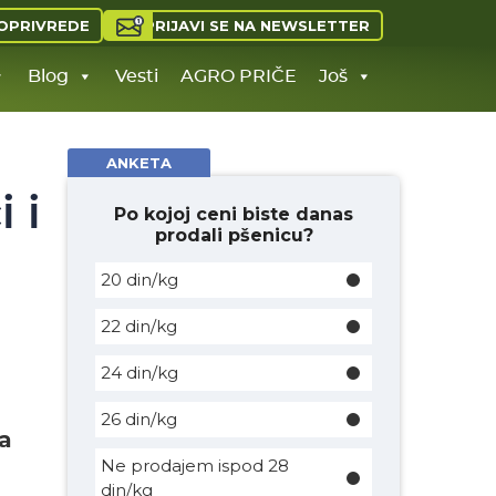
PRIJAVI SE NA NEWSLETTER
OPRIVREDE
Blog
Vesti
AGRO PRIČE
Još
ANKETA
 i
Po kojoj ceni biste danas
prodali pšenicu?
20 din/kg
22 din/kg
24 din/kg
26 din/kg
a
Ne prodajem ispod 28
din/kg