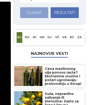
GLASAJ
REZULTATI
BG
NS
NI
SM
SU
VŠ
VA
KG
ZA
NAJNOVIJE VESTI
Cena maslinovog
ulja ponovo raste?
Ekstremne vrućine i
požari ugrožavaju
proizvodnju u Evropi
Suša, nepravilno
zalivanje ili
štetočine: Zašto se