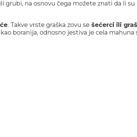
li grubi, na osnovu čega možete znati da li su
eće
. Takve vrste graška zovu se
šećerci ili gra
u kao boranija, odnosno jestiva je cela mahuna 