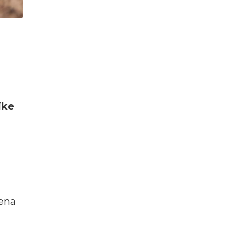
a
jke
a
mena