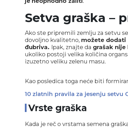
je
neophodno zaliti
.
Setva graška – p
Ako ste pripremili zemlju za setvu s
dovoljno kvalitetno,
možete dodati o
đubriva.
Ipak, znajte da
grašak nije 
ukoliko postoji velika količina organ
izuzetno veliku zelenu masu.
Kao posledica toga neće biti formi
10 zlatnih pravila za jesenju setv
Vrste graška
Kada je reč o vrstama semena graška, 