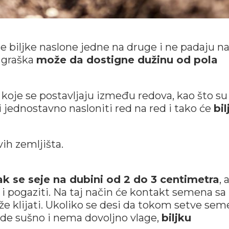
 biljke naslone jedne na druge i ne padaju n
a graška
može da dostigne dužinu od pola
koje se postavljaju između redova, kao što su
 i jednostavno nasloniti red na red i tako će
bil
vih zemljišta.
k se seje na dubini od 2 do 3 centimetra
, 
 i pogaziti. Na taj način će kontakt semena sa
brže klijati. Ukoliko se desi da tokom setve se
de sušno i nema dovoljno vlage,
biljku