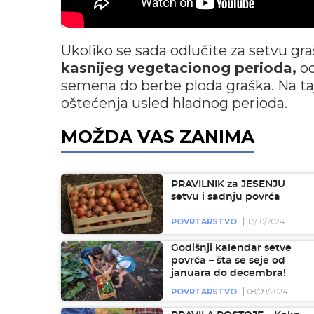
Ukoliko se sada odlučite za setvu gr
kasnijeg vegetacionog perioda,
od
semena do berbe ploda graška. Na taj 
oštećenja usled hladnog perioda.
MOŽDA VAS ZANIMA
PRAVILNIK za JESENJU
setvu i sadnju povrća
POVRTARSTVO
13/10/2024
Godišnji kalendar setve
povrća – šta se seje od
januara do decembra!
POVRTARSTVO
08/09/2024