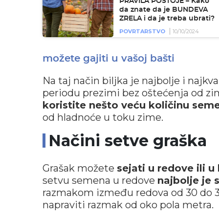
PRAVILA POSTOJE – Kako
da znate da je BUNDEVA
ZRELA i da je treba ubrati?
POVRTARSTVO
10/10/2024
možete gajiti u vašoj bašti
Na taj način biljka je najbolje i naj
periodu prezimi bez oštećenja od zim
koristite nešto veću količinu sem
od hladnoće u toku zime.
Načini setve graška
Grašak možete
sejati u redove ili u
setvu semena u redove
najbolje je 
razmakom između redova od 30 do 35 
napraviti razmak od oko pola metra.