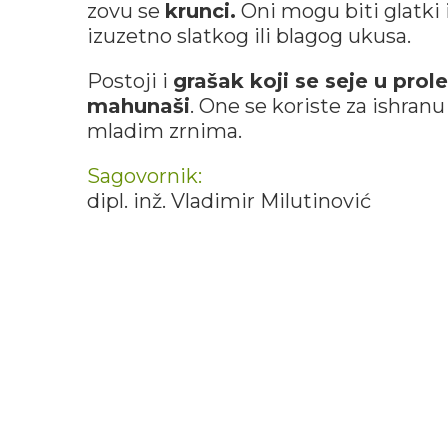
zovu se
krunci.
Oni mogu biti glatki i
izuzetno slatkog ili blagog ukusa.
Postoji i
grašak koji se seje u prol
mahunaši
. One se koriste za ishran
mladim zrnima.
Sagovornik:
dipl. inž. Vladimir Milutinović