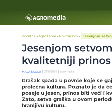
Početna
»
Agro teme
»
Povrtarstvo
»
Jesenjom setvom 
Jesenjom setvom g
kvalitetniji prinos
05/11/2024
agromedia
MALA ŠKOLA
Grašak spada u povrće koje se gaji
prolećna kultura. Poznato je da ć
poseje u jesen, prinos biti veći i kv
Zato, setva graška u ovom period
hranljivu kulturu.