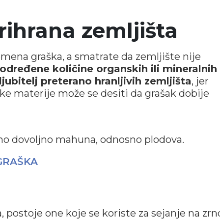
rihrana zemljišta
emena graška, a smatrate da zemljište nije
dređene količine organskih ili mineralnih
ljubitelj preterano hranljivih zemljišta
, jer
ske materije može se desiti da grašak dobije
rano dovoljno mahuna, odnosno plodova.
u GRAŠKA
postoje one koje se koriste za sejanje na zrno