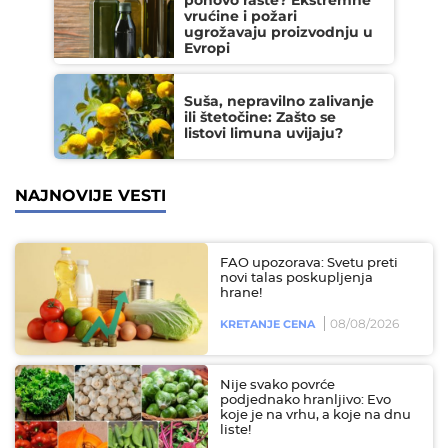
ponovo raste? Ekstremne
vrućine i požari
ugrožavaju proizvodnju u
Evropi
Suša, nepravilno zalivanje
ili štetočine: Zašto se
listovi limuna uvijaju?
NAJNOVIJE VESTI
FAO upozorava: Svetu preti
novi talas poskupljenja
hrane!
08/08/2026
KRETANJE CENA
Nije svako povrće
podjednako hranljivo: Evo
koje je na vrhu, a koje na dnu
liste!