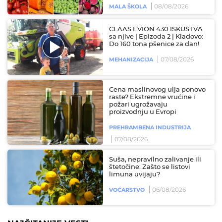
08/08/2026
MALA ŠKOLA
CLAAS EVION 430 ISKUSTVA
sa njive | Epizoda 2 | Kladovo:
Do 160 tona pšenice za dan!
07/08/2026
MEHANIZACIJA
Cena maslinovog ulja ponovo
raste? Ekstremne vrućine i
požari ugrožavaju
proizvodnju u Evropi
PREHRAMBENA INDUSTRIJA
07/08/2026
Suša, nepravilno zalivanje ili
štetočine: Zašto se listovi
limuna uvijaju?
06/08/2026
VOĆARSTVO