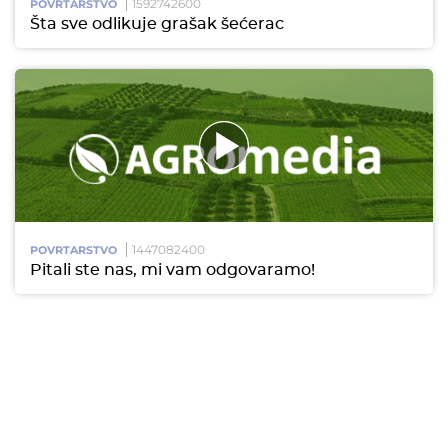
1592742600
POVRTARSTVO
Šta sve odlikuje grašak šećerac
1447082400
POVRTARSTVO
Pitali ste nas, mi vam odgovaramo!