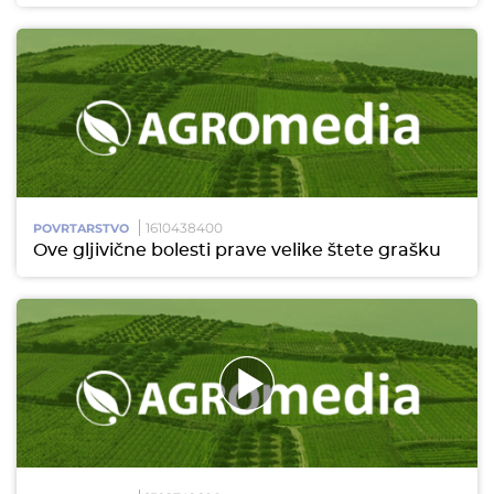
1610438400
POVRTARSTVO
Ove gljivične bolesti prave velike štete grašku