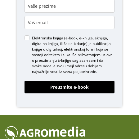
Elektronska knjiga (e-book, e-knjiga, eknjiga,
digitalna knjiga, ili čak e-izdanje) je publikacija
knjige u digitalnoj, elektronskoj formi koja se
sastoji od teksta i slika. Sa prihvatanjem uslova
o
preuzimanju E-knjige
saglasan sam i da
svake nedelje svoju mejl adresu dobijam
najvažnije vesti iz sveta poljoprivrede.
Preuzmite e-book