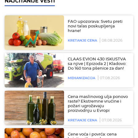
NAJČITANIJE VESTI
FAO upozorava: Svetu preti
novi talas poskupljenja
hrane!
08.08.2026
KRETANJE CENA
CLAAS EVION 430 ISKUSTVA
sa njive | Epizoda 2 | Kladovo:
Do 160 tona pšenice za dan!
07.08.2026
MEHANIZACIJA
Cena maslinovog ulja ponovo
raste? Ekstremne vrućine i
požari ugrožavaju
proizvodnju u Evropi
07.08.2026
KRETANJE CENA
Cene voća i povrća: cena