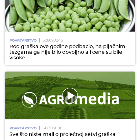
1626690246
POVRTARSTVO
Rod graška ove godine podbacio, na pijačnim
tezgama ga nije bilo dovoljno a i cene su bile
visoke
1613305800
POVRTARSTVO
Sve što niste znali o prolećnoj setvi graška