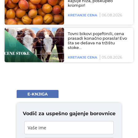
kajsije niža, poskupeo
krompir!
06.08.2026
KRETANJE CENA
Tovni bikovi pojeftinili, cena
prasadi konačno porasla! Evo
šta se dešava na tržištu
stoke…
05.08.2026
KRETANJE CENA
E-KNJIGA
Vodič za uspešno gajenje borovnice