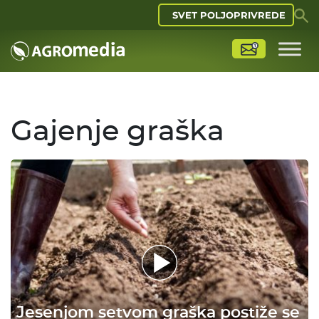
SVET POLJOPRIVREDE
Gajenje graška
Jesenjom setvom graška postiže se