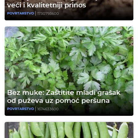
veći i kvalitetniji prinos
1730793600
POVRTARSTVO
Bez muke: Zaštitite mladi grašak
od puževa uz pomoć peršuna
1674633600
POVRTARSTVO