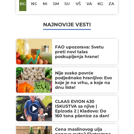
BG
NS
NI
SM
SU
VŠ
VA
KG
ZA
NAJNOVIJE VESTI
FAO upozorava: Svetu
preti novi talas
poskupljenja hrane!
Nije svako povrće
podjednako hranljivo: Evo
koje je na vrhu, a koje na
dnu liste!
CLAAS EVION 430
ISKUSTVA sa njive |
Epizoda 2 | Kladovo: Do
160 tona pšenice za dan!
Cena maslinovog ulja