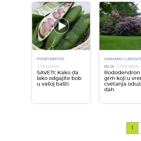
POVRTARSTVO
UKRASNO I LEKOVI
1743325200
BILJE
1743238800
SAVETI: Kako da
Rododendron 
lako odgajite bob
grm koji u vr
u vašoj bašti
cvetanja odu
dah
1