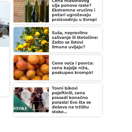
Cena maslinovog
ulja ponovo raste?
Ekstremne vrućine i
požari ugrožavaju
proizvodnju u Evropi
Suša, nepravilno
zalivanje ili štetočine:
Zašto se listovi
limuna uvijaju?
Cene voća i povrća:
cena kajsije niža,
poskupeo krompir!
Tovni bikovi
pojeftinili, cena
prasadi konačno
porasla! Evo šta se
dešava na tržištu
stoke...