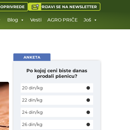
PRIJAVI SE NA NEWSLETTER
JOPRIVREDE
Blog
Vesti
AGRO PRIČE
Još
ANKETA
Po kojoj ceni biste danas
prodali pšenicu?
20 din/kg
22 din/kg
24 din/kg
26 din/kg