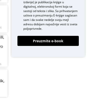
izdanje) je publikacija knjige u
digitalnoj, elektronskoj formi koja se
sastoji od teksta i slika. Sa prihvatanjem
uslova o
preuzimanju E-knjige
saglasan
sam i da svake nedelje svoju mejl
adresu dobijam najvažnije vesti iz sveta
26
poljoprivrede.
li,
Preuzmite e-book
vo
6
ik,