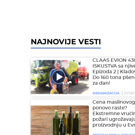
NAJNOVIJE VESTI
CLAAS EVION 43
ISKUSTVA sa njive
Epizoda 2 | Klado
Do 160 tona pšen
za dan!
MEHANIZACIJA
07/08/
Cena maslinovog 
ponovo raste?
Ekstremne vrućin
požari ugrožavaj
proizvodnju u Ev
PREHRAMBENA INDUST