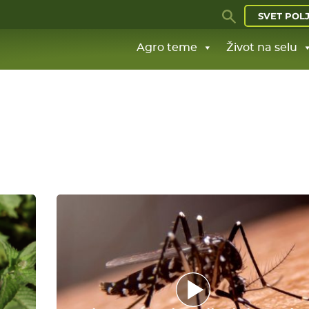
SVET POL
Agro teme
Život na selu