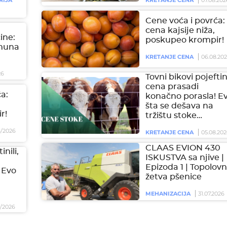
Cene voća i povrća:
cena kajsije niža,
čine:
poskupeo krompir!
imuna
KRETANJE CENA
06.08.20
26
Tovni bikovi pojeftini
cena prasadi
a:
konačno porasla! E
šta se dešava na
r!
tržištu stoke…
/2026
KRETANJE CENA
05.08.202
CLAAS EVION 430
inili,
ISKUSTVA sa njive |
Epizoda 1 | Topolovn
 Evo
žetva pšenice
MEHANIZACIJA
31.07.2026
/2026