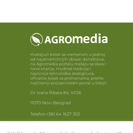
Hvatajući korak sa vremenom u jednoj
od najdinamičnijih oblasti današnjice,
na Agromedia portalu mešaju se stara i
nova znanja, mudrost tradicije i
najnovija tehnološka dostignuća.
Uhvatite korak sa promenama, pratite
najčitaniji poljoprivredni portal u Srbiji!
Dr Ivana Ribara 84, VI/26
11070 Novi Beograd
Telefon:
+381 64 1627 353
Email:
info@agromedia.rs