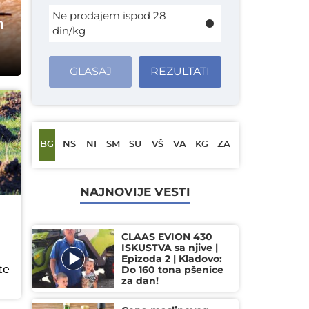
Ne prodajem ispod 28
h
din/kg
GLASAJ
REZULTATI
BG
NS
NI
SM
SU
VŠ
VA
KG
ZA
NAJNOVIJE VESTI
CLAAS EVION 430
ISKUSTVA sa njive |
Epizoda 2 | Kladovo:
Do 160 tona pšenice
te
za dan!