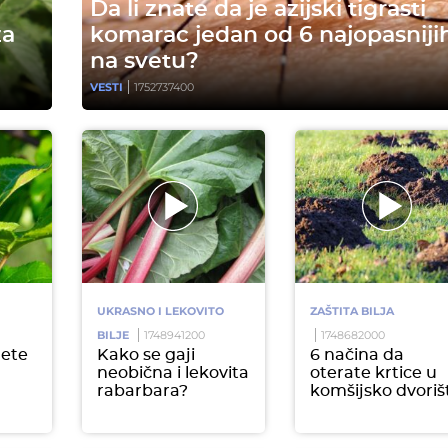
Da li znate da je azijski tigrasti
za
komarac jedan od 6 najopasniji
na svetu?
VESTI
1752737400
UKRASNO I LEKOVITO
ZAŠTITA BILJA
BILJE
1748941200
1748682000
jete
Kako se gaji
6 načina da
neobična i lekovita
oterate krtice u
rabarbara?
komšijsko dvoriš