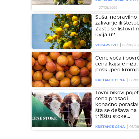
07/08/2026
Suša, nepravilno
zalivanje ili šteto
Zašto se listovi l
uvijaju?
VOĆARSTVO
06/08/20
Cene voća i povrć
cena kajsije niža,
poskupeo krompi
KRETANJE CENA
06/08
Tovni bikovi pojeft
cena prasadi
konačno porasla!
šta se dešava na
tržištu stoke...
KRETANJE CENA
05/08