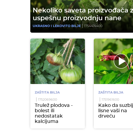
Nekoliko saveta proizvođača 
uspešnu proizvodnju nane
UKRASNO I LEKOVITO BILJE
1754474400
ZAŠTITA BILJA
ZAŠTITA BILJA
1752069600
1751961600
Trulež plodova -
Kako da suzbi
bolest ili
lisne vaši na
nedostatak
drveću
kalcijuma