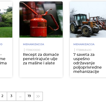
TO
MEHANIZACIJA
MEHANIZACIJA
1739610000
1738868400
-
Recept za domaće
7 saveta za
eme
penetrirajuće ulje
uspešno
zima
za mašine i alate
održavanje
poljoprivredne
mehanizacije
2
3
…
19