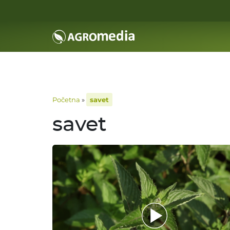
Početna
»
savet
savet