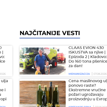
NAJČITANIJE VESTI
0
CLAAS EVION 430
 |
ISKUSTVA sa njive |
vo:
Epizoda 2 | Kladovo:
ice
Do 160 tona pšenic
za dan!
2026
MEHANIZACIJA
07.08.2026
ulja
Cena maslinovog ul
ponovo raste?
e i
Ekstremne vrućine 
u
požari ugrožavaju
ropi
proizvodnju u Evrop
RIJA
KRETANJE CENA
07.08.202