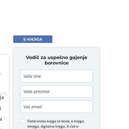
E-KNJIGA
Vodič za uspešno gajenje
borovnice
e
ja
i
i
Elektronska knjiga (e-book, e-knjiga,
eknjiga, digitalna knjiga, ili čak e-
6