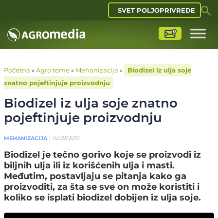
SVET POLJOPRIVREDE
Početna
»
Agro teme
»
Mehanizacija
»
Biodizel iz ulja soje
znatno pojeftinjuje proizvodnju
Biodizel iz ulja soje znatno
pojeftinjuje proizvodnju
15/09/2019
MEHANIZACIJA
Biodizel je tečno gorivo koje se proizvodi iz
biljnih ulja ili iz korišćenih ulja i masti.
Međutim, postavljaju se pitanja kako ga
proizvoditi, za šta se sve on može koristiti i
koliko se isplati biodizel dobijen iz ulja soje.