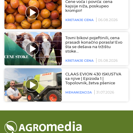
Cene voća i povrća: cena
kajsije niža, poskupeo
krompir!
06.08.2026
KRETANJE CENA
Tovni bikovi pojeftinili, cena
prasadi konačno porasla! Evo
šta se dešava na tržištu
stoke…
05.08.2026
KRETANJE CENA
CLAAS EVION 430 ISKUSTVA
sa njive | Epizoda 1 |
Topolovnik, žetva pšenice
31.07.2026
MEHANIZACIJA