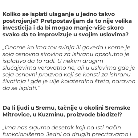
Koliko se isplati ulaganje u jedno takvo
postrojenje? Pretpostavljam da to nije velika
investicija i da bi mogao manje-više skoro
svako da to improvizuje u svojim uslovima?
„
Onome ko ima tov svinja ili goveda i kome je
soja osnovna sirovina za ishranu apsolutno je
isplativo da to radi. U nekim drugim
slučajevima verovatno ne, ali u uslovima gde je
soja osnovni proizvod koji se koristi za ishranu
životinja i gde je ulje kolateralna šteta, naravno
da se isplati.
“
Da li ljudi u Sremu, tačnije u okolini Sremske
Mitrovice, u Kuzminu, proizvode biodizel?
„
Ima nas sigurno desetak koji na isti način
funkcionišemo. Jedni od drugih precrtavamo i