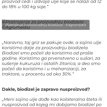
proizvod cedi i izdvaja ulje koje se nalazi od 12
do 18% u 100 kg soje.
“
Postrojenje za proizvodnju biodizela - ©Agromedia
„
Naravno, taj griz se pakuje ovde, a sojino ulje
koristimo dalje za proizvodnju biodizela.
Biodizel smo počeli da koristimo od prošle
godine. Koristimo ga prvenstveno u sušari, za
sušenje kukuruza i ostalih žitarica, a deo smo
počeli da koristimo i u mehanizaciji, za
traktore, u procentu od oko 30%.
“
Dakle, biodizel je zapravo nusproizvod?
„
Meni sojino ulje dođe kao kolateralna šteta ili
nusproizvod od kojeg mi dobijamo biodizel po