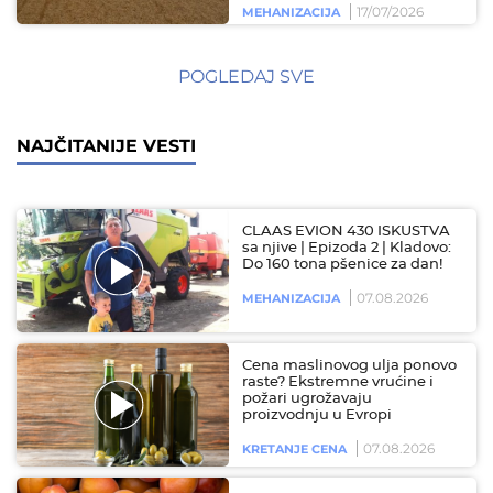
17/07/2026
MEHANIZACIJA
POGLEDAJ SVE
NAJČITANIJE VESTI
CLAAS EVION 430 ISKUSTVA
sa njive | Epizoda 2 | Kladovo:
Do 160 tona pšenice za dan!
07.08.2026
MEHANIZACIJA
Cena maslinovog ulja ponovo
raste? Ekstremne vrućine i
požari ugrožavaju
proizvodnju u Evropi
07.08.2026
KRETANJE CENA