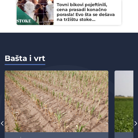
Tovni bikovi pojeftinili,
cena prasadi konačno
porasla! Evo šta se dešava
na tržištu stoke...
Bašta i vrt