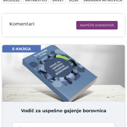
BIODIZEL
RATARSTVO
SAVET
SOJA
SREMSKA MITROVICA
Komentari
NAPIŠITE KOMENTAR
Ime i prezime* obavezno
Email* obavezno
E-KNJIGA
Komentar* obavezno
DODAJ KOMENTAR
Vodič za uspešno gajenje borovnica