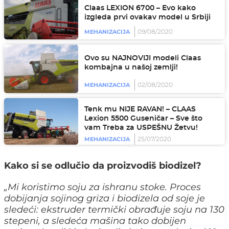
Claas LEXION 6700 – Evo kako
izgleda prvi ovakav model u Srbiji
09/08/2020
MEHANIZACIJA
Ovo su NAJNOVIJI modeli Claas
kombajna u našoj zemlji!
02/08/2020
MEHANIZACIJA
Tenk mu NIJE RAVAN! – CLAAS
Lexion 5500 Guseničar – Sve što
vam Treba za USPEŠNU Žetvu!
25/07/2020
MEHANIZACIJA
Kako si se odlučio da proizvodiš biodizel?
„
Mi koristimo soju za ishranu stoke. Proces
dobijanja sojinog griza i biodizela od soje je
sledeći: ekstruder termički obrađuje soju na 130
stepeni, a sledeća mašina tako dobijen