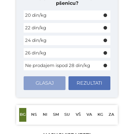
pšenicu?
20 din/kg
22 din/kg
24 din/kg
26 din/kg
Ne prodajem ispod 28 din/kg
GLASAJ
REZULTATI
BG
NS
NI
SM
SU
VŠ
VA
KG
ZA