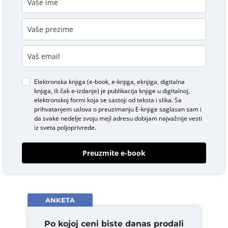
Elektronska knjiga (e-book, e-knjiga, eknjiga, digitalna
knjiga, ili čak e-izdanje) je publikacija knjige u digitalnoj,
elektronskoj formi koja se sastoji od teksta i slika. Sa
prihvatanjem uslova o
preuzimanju E-knjige
saglasan sam i
da svake nedelje svoju mejl adresu dobijam najvažnije vesti
iz sveta poljoprivrede.
Preuzmite e-book
ANKETA
Po kojoj ceni biste danas prodali