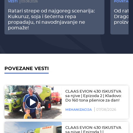
VESTI
03.08.2026
POVRTARS
Ratari strepe od najgoreg scenarija:
Od rata
Kukuruz, soja i šećerna repa
Dragomi
propadaju, ni navodnjavanje ne
proizvo
pomaže!
POVEZANE VESTI
CLAAS EVION 430 ISKUSTVA
sa njive | Epizoda 2 | Kladovo:
Do 160 tona pšenice za dan!
07/08/2026
MEHANIZACIJA
CLAAS EVION 430 ISKUSTVA
sa njive | Epizoda 1 |