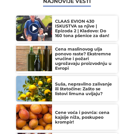
NAJNOVIJE VESTI
CLAAS EVION 430
ISKUSTVA sa njive |
Epizoda 2 | Kladovo: Do
160 tona pšenice za dan!
Cena maslinovog ulja
ponovo raste? Ekstremne
vrućine i požari
ugrožavaju proizvodnju u
Evropi
Suša, nepravilno zalivanje
ili štetočine: Zašto se
listovi limuna uvijaju?
Cene voća i povrća: cena
kajsije niža, poskupeo
krompir!