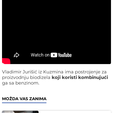
Vladimir Jurišić iz Kuzmina ima postrojenje za
proizvodnju biodizela
koji koristi kombinujući
ga sa benzinom.
MOŽDA VAS ZANIMA