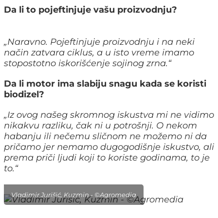
Da li to pojeftinjuje vašu proizvodnju?
„
Naravno. Pojeftinjuje proizvodnju i na neki
način zatvara ciklus, a u isto vreme imamo
stopostotno iskorišćenje sojinog zrna.
“
Da li motor ima slabiju snagu kada se koristi
biodizel?
„
Iz ovog našeg skromnog iskustva mi ne vidimo
nikakvu razliku, čak ni u potrošnji. O nekom
habanju ili nečemu sličnom ne možemo ni da
pričamo jer nemamo dugogodišnje iskustvo, ali
prema priči ljudi koji to koriste godinama, to je
to.
“
Vladimir Jurišić, Kuzmin - ©Agromedia