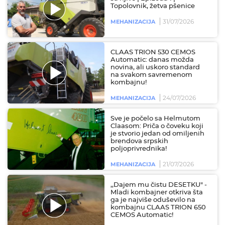
Topolovnik, žetva pšenice
31/07/2026
MEHANIZACIJA
CLAAS TRION 530 CEMOS
Automatic: danas možda
novina, ali uskoro standard
na svakom savremenom
kombajnu!
24/07/2026
MEHANIZACIJA
Sve je počelo sa Helmutom
Claasom: Priča o čoveku koji
je stvorio jedan od omiljenih
brendova srpskih
poljoprivrednika!
21/07/2026
MEHANIZACIJA
,,Dajem mu čistu DESETKU" -
Mladi kombajner otkriva šta
ga je najviše oduševilo na
kombajnu CLAAS TRION 650
CEMOS Automatic!