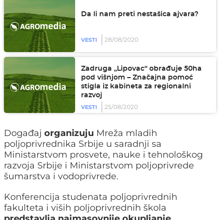
Da li nam preti nestašica ajvara?
28/08/2020
VESTI
Zadruga „Lipovac“ obrađuje 50ha
pod višnjom – Značajna pomoć
stigla iz kabineta za regionalni
razvoj
25/08/2020
VESTI
Događaj
organizuju
Mreža mladih
poljoprivrednika Srbije u saradnji sa
Ministarstvom prosvete, nauke i tehnološkog
razvoja Srbije i Ministarstvom poljoprivrede
šumarstva i vodoprivrede.
Konferencija studenata poljoprivrednih
fakulteta i viših poljoprivrednih škola
predstavlja najmasovnije okupljanje