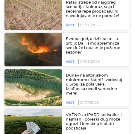
Ratari strepe od najgoreg
scenarija: Kukuruz, soja i
šećerna repa propadaju, ni
navodnjavanje ne pomaže!
03/08/2026
VESTI
Evropa gori, a rizik raste i u
Srbiji: Da li smo spremni za
sve duže i opasnije požarne
sezone?
01/08/2026
VESTI
Dunav na istorijskom
minimumu: Najniži vodostaj
u Srbiji za pola veka,
Mađarska uvodi vanredne
mere!
31/07/2026
VESTI
VAŽNO za IPARD korisnike: I
najmanji poreski dug može
ugroziti konačnu isplatu
podsticaja!