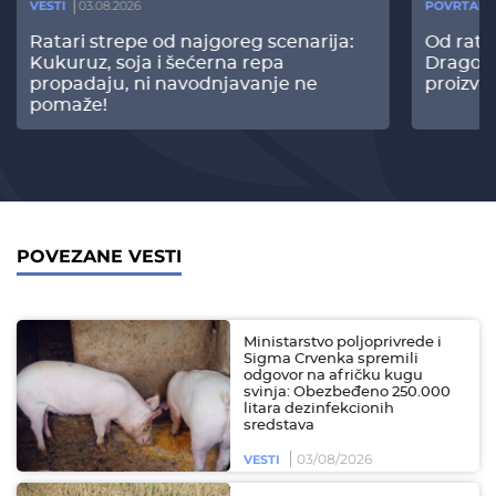
VESTI
03.08.2026
POVRTARS
Ratari strepe od najgoreg scenarija:
Od rata
Kukuruz, soja i šećerna repa
Dragomi
propadaju, ni navodnjavanje ne
proizvo
pomaže!
POVEZANE VESTI
Ministarstvo poljoprivrede i
Sigma Crvenka spremili
odgovor na afričku kugu
svinja: Obezbeđeno 250.000
litara dezinfekcionih
sredstava
03/08/2026
VESTI