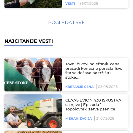
31/07/2026
VESTI
POGLEDAJ SVE
NAJČITANIJE VESTI
Tovni bikovi pojeftinili, cena
prasadi konačno porasla! Evo
šta se dešava na tržištu
stoke…
05.08.2026
KRETANJE CENA
CLAAS EVION 430 ISKUSTVA
sa njive | Epizoda 1 |
Topolovnik, žetva pšenice
31.07.2026
MEHANIZACIJA