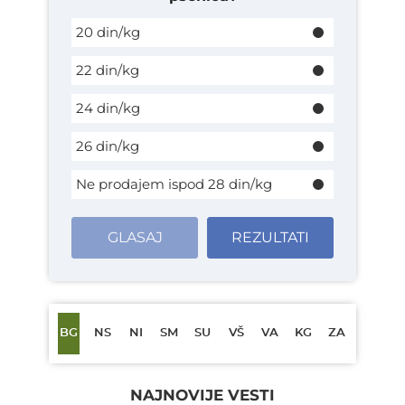
20 din/kg
22 din/kg
24 din/kg
26 din/kg
Ne prodajem ispod 28 din/kg
GLASAJ
REZULTATI
BG
NS
NI
SM
SU
VŠ
VA
KG
ZA
NAJNOVIJE VESTI