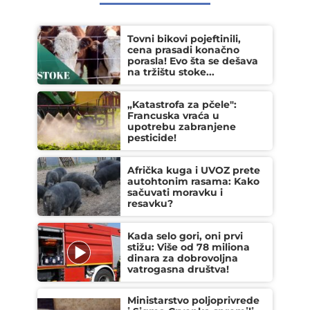
Tovni bikovi pojeftinili,
cena prasadi konačno
porasla! Evo šta se dešava
na tržištu stoke...
„Katastrofa za pčele":
Francuska vraća u
upotrebu zabranjene
pesticide!
Afrička kuga i UVOZ prete
autohtonim rasama: Kako
sačuvati moravku i
resavku?
Kada selo gori, oni prvi
stižu: Više od 78 miliona
dinara za dobrovoljna
vatrogasna društva!
Ministarstvo poljoprivrede