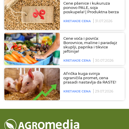
Cene pšenice i kukuruza
ponovo PALE, soja
poskupela! | Produktna berza
31.07.2026
KRETANJE CENA
Cene voća i povrća:
Borovnice, maline i paradajz
skuplji, paprika i tikvice
jeftinije!
30.07.2026
KRETANJE CENA
Afrička kuga svinja
ograničila promet, cena
prasadi nastavlja da RASTE!
29.07.2026
KRETANJE CENA