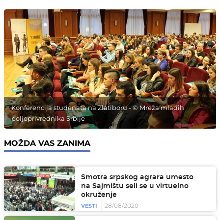
Konferencija studenata na Zlatiboru - © Mreža mladih
poljoprivrednika Srbije
MOŽDA VAS ZANIMA
Smotra srpskog agrara umesto
na Sajmištu seli se u virtuelno
okruženje
28/08/2020
VESTI