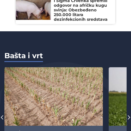
i Sigma Crvenka spremili
odgovor na afričku kugu
svinja: Obezbeđeno
250.000 litara
dezinfekcionih sredstava
Bašta i vrt