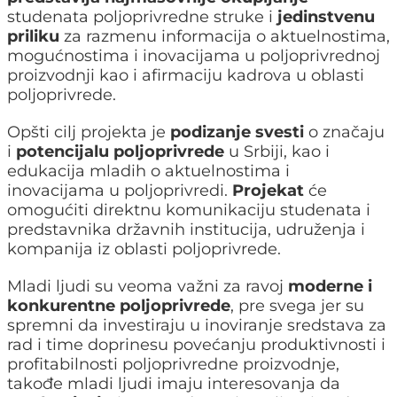
studenata poljoprivredne struke i
jedinstvenu
priliku
za razmenu informacija o aktuelnostima,
mogućnostima i inovacijama u poljoprivrednoj
proizvodnji kao i afirmaciju kadrova u oblasti
poljoprivrede.
Opšti cilj projekta je
podizanje svesti
o značaju
i
potencijalu poljoprivrede
u Srbiji, kao i
edukacija mladih o aktuelnostima i
inovacijama u poljoprivredi.
Projekat
će
omogućiti direktnu komunikaciju studenata i
predstavnika državnih institucija, udruženja i
kompanija iz oblasti poljoprivrede.
Mladi ljudi su veoma važni za ravoj
moderne i
konkurentne poljoprivrede
, pre svega jer su
spremni da investiraju u inoviranje sredstava za
rad i time doprinesu povećanju produktivnosti i
profitabilnosti poljoprivredne proizvodnje,
takođe mladi ljudi imaju interesovanja da