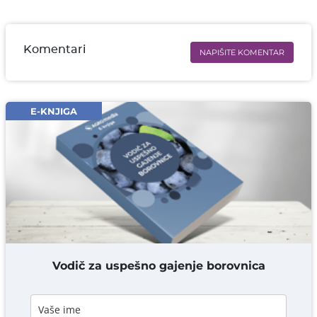
Komentari
NAPIŠITE KOMENTAR
Ime i prezime* obavezno
Email* obavezno
E-KNJIGA
Komentar* obavezno
DODAJ KOMENTAR
Vodič za uspešno gajenje borovnica