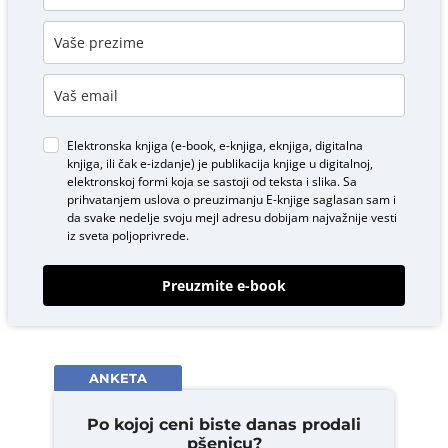
Elektronska knjiga (e-book, e-knjiga, eknjiga, digitalna
knjiga, ili čak e-izdanje) je publikacija knjige u digitalnoj,
elektronskoj formi koja se sastoji od teksta i slika. Sa
prihvatanjem uslova o
preuzimanju E-knjige
saglasan sam i
da svake nedelje svoju mejl adresu dobijam najvažnije vesti
iz sveta poljoprivrede.
Preuzmite e-book
ANKETA
Po kojoj ceni biste danas prodali
pšenicu?