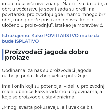
imaju neki viši nivo znanja. Naučili su da rade, a
obrt u voćarstvu je spor i sada su prešli na
povrtarsku proizvodnju gde imamo mnogo brži
obrt, mnogo brže pristizanja novca koje je
uloženo u proizvodnju”, istakao je Moravčević.
Istražujemo: Kako POVRTARSTVO može da
bude ISPLATIVO
Proizvođači jagoda dobro
prolaze
Godinama iza nas su proizvođači jagoda
najbolje prolazili zbog velike potražnje.
Ima i onih koji su potencijal videli u proizvodnji
male lubenice kakve viđamo u trgovinama, a
koje se proizvode u staklenicima.
„Mnogi svašta pokušavaju, ali uvek će biti