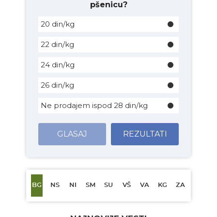
pšenicu?
20 din/kg
22 din/kg
24 din/kg
26 din/kg
Ne prodajem ispod 28 din/kg
GLASAJ
REZULTATI
BG
NS
NI
SM
SU
VŠ
VA
KG
ZA