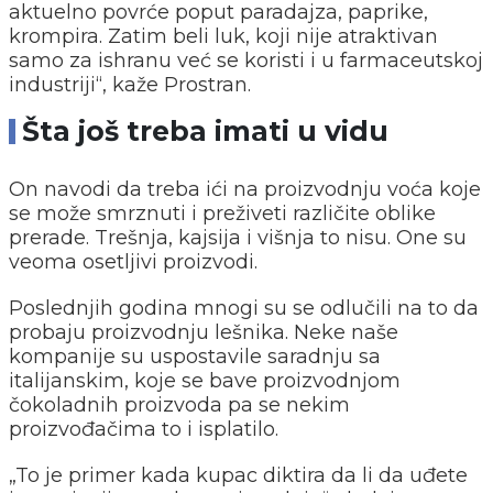
aktuelno povrće poput paradajza, paprike,
krompira. Zatim beli luk, koji nije atraktivan
samo za ishranu već se koristi i u farmaceutskoj
industriji“, kaže Prostran.
Šta još treba imati u vidu
On navodi da treba ići na proizvodnju voća koje
se može smrznuti i preživeti različite oblike
prerade. Trešnja, kajsija i višnja to nisu. One su
veoma osetljivi proizvodi.
Poslednjih godina mnogi su se odlučili na to da
probaju proizvodnju lešnika. Neke naše
kompanije su uspostavile saradnju sa
italijanskim, koje se bave proizvodnjom
čokoladnih proizvoda pa se nekim
proizvođačima to i isplatilo.
„To je primer kada kupac diktira da li da uđete