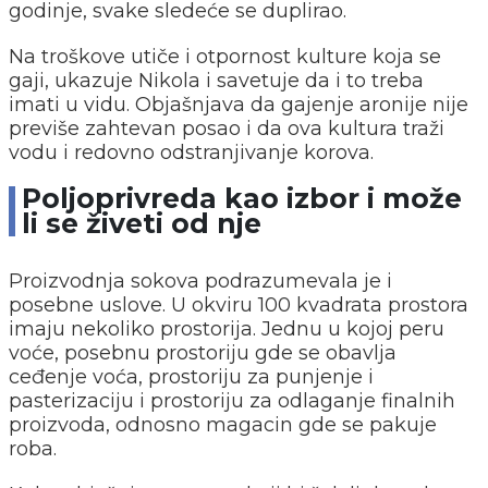
godinje, svake sledeće se duplirao.
Na troškove utiče i otpornost kulture koja se
gaji, ukazuje Nikola i savetuje da i to treba
imati u vidu. Objašnjava da gajenje aronije nije
previše zahtevan posao i da ova kultura traži
vodu i redovno odstranjivanje korova.
Poljoprivreda kao izbor i može
li se živeti od nje
Proizvodnja sokova podrazumevala je i
posebne uslove. U okviru 100 kvadrata prostora
imaju nekoliko prostorija. Jednu u kojoj peru
voće, posebnu prostoriju gde se obavlja
ceđenje voća, prostoriju za punjenje i
pasterizaciju i prostoriju za odlaganje finalnih
proizvoda, odnosno magacin gde se pakuje
roba.