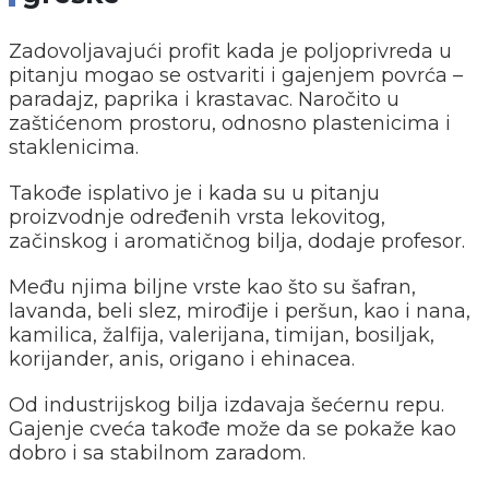
Zadovoljavajući profit kada je poljoprivreda u
pitanju mogao se ostvariti i gajenjem povrća –
paradajz, paprika i krastavac. Naročito u
zaštićenom prostoru, odnosno plastenicima i
staklenicima.
Takođe isplativo je i kada su u pitanju
proizvodnje određenih vrsta lekovitog,
začinskog i aromatičnog bilja, dodaje profesor.
Među njima biljne vrste kao što su šafran,
lavanda, beli slez, mirođije i peršun, kao i nana,
kamilica, žalfija, valerijana, timijan, bosiljak,
korijander, anis, origano i ehinacea.
Od industrijskog bilja izdavaja šećernu repu.
Gajenje cveća takođe može da se pokaže kao
dobro i sa stabilnom zaradom.