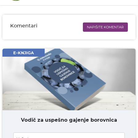
Komentari
NAPIŠITE KOMENTAR
Ime i prezime* obavezno
Email* obavezno
E-KNJIGA
Komentar* obavezno
DODAJ KOMENTAR
Vodič za uspešno gajenje borovnica