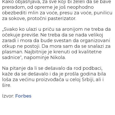
Kako objašnjava, za sve koji bi želeli da se bave
preradom, od opreme je još neophodno
obezbediti mlin za voće, presu za voće, punilicu
za sokove, protočni pasterizator.
„Svako ko ulazi u priču sa aronijom ne treba da
očekuje previše. Ne treba da se nada velikoj
zaradi i mora da bude svestan da organizovani
otkup ne postoji. Da mora sam da se snalazi za
plasman. Najbitnije je krenuti od kvalitetne
sadnice“, napominje Nikola.
Na pitanje da li se dešavalo da rod podbaci,
kaže da se dešavalo i da je prošla godina bila
loša za većinu proizvođača u celoj Srbiji, ali i
šire.
Izvor:
Forbes