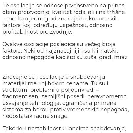
Te oscilacije se odnose prvenstveno na prinos,
obim proizvodnje, kvalitet roda, ali i na tržišne
cene, kao jednog od značajnih ekonomskih
faktora koji određuju uspešnost, odnosno
profitabilnost proizvodnje.
Ovakve oscilacije posledica su većeg broja
faktora. Neki od najznačajnijih su klimatski,
odnosno nepogode kao što su suša, grad, mraz.
Značajne su i oscilacije u snabdevanju
materijalima i njihovim cenama. Tu su i
strukturni problemi u poljoprivredi –
fragmentisani zemljišni posedi, neravnomerno
usvajanje tehnologija, ograničena primena
sistema za borbu protiv vremenskih nepogoda,
nedostatak radne snage.
Takođe, i nestabilnost u lancima snabdevanja,