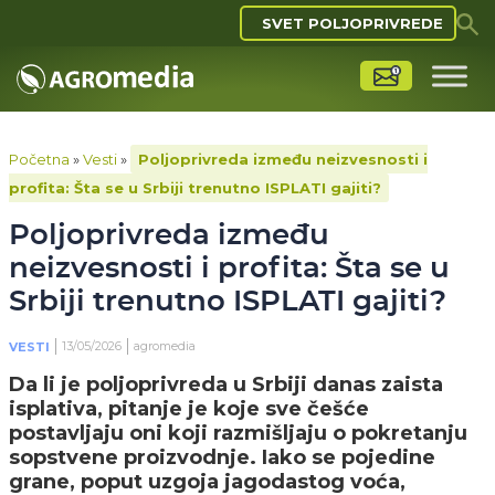
SVET POLJOPRIVREDE
Početna
»
Vesti
»
Poljoprivreda između neizvesnosti i
profita: Šta se u Srbiji trenutno ISPLATI gajiti?
Poljoprivreda između
neizvesnosti i profita: Šta se u
Srbiji trenutno ISPLATI gajiti?
13/05/2026
agromedia
VESTI
Da li je poljoprivreda u Srbiji danas zaista
isplativa, pitanje je koje sve češće
postavljaju oni koji razmišljaju o pokretanju
sopstvene proizvodnje. Iako se pojedine
grane, poput uzgoja jagodastog voća,