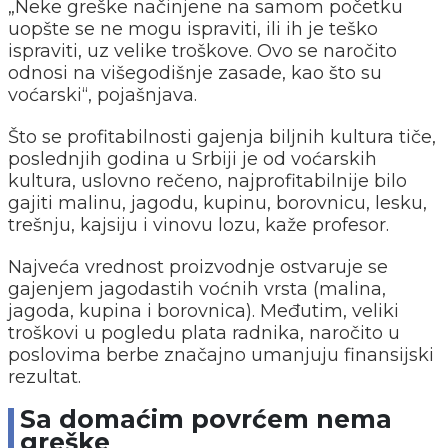
„Neke greške načinjene na samom početku
uopšte se ne mogu ispraviti, ili ih je teško
ispraviti, uz velike troškove. Ovo se naročito
odnosi na višegodišnje zasade, kao što su
voćarski“, pojašnjava.
Što se profitabilnosti gajenja biljnih kultura tiče,
poslednjih godina u Srbiji je od voćarskih
kultura, uslovno rečeno, najprofitabilnije bilo
gajiti malinu, jagodu, kupinu, borovnicu, lesku,
trešnju, kajsiju i vinovu lozu, kaže profesor.
Najveća vrednost proizvodnje ostvaruje se
gajenjem jagodastih voćnih vrsta (malina,
jagoda, kupina i borovnica). Međutim, veliki
troškovi u pogledu plata radnika, naročito u
poslovima berbe značajno umanjuju finansijski
rezultat.
Sa domaćim povrćem nema
greške