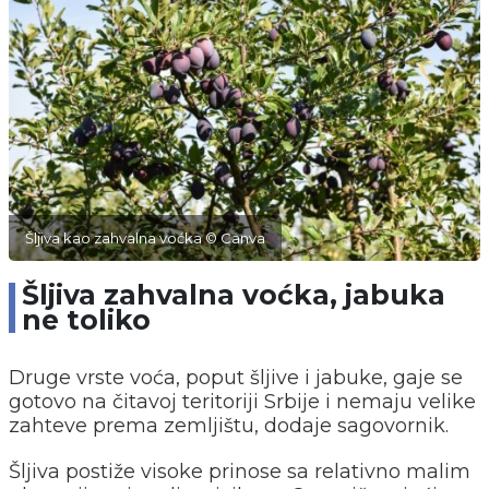
Šljiva kao zahvalna voćka © Canva
Šljiva zahvalna voćka, jabuka
ne toliko
Druge vrste voća, poput šljive i jabuke, gaje se
gotovo na čitavoj teritoriji Srbije i nemaju velike
zahteve prema zemljištu, dodaje sagovornik.
Šljiva postiže visoke prinose sa relativno malim