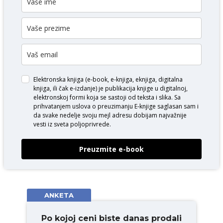
Elektronska knjiga (e-book, e-knjiga, eknjiga, digitalna
knjiga, ili čak e-izdanje) je publikacija knjige u digitalnoj,
elektronskoj formi koja se sastoji od teksta i slika. Sa
prihvatanjem uslova o
preuzimanju E-knjige
saglasan sam i
da svake nedelje svoju mejl adresu dobijam najvažnije
vesti iz sveta poljoprivrede.
Preuzmite e-book
ANKETA
Po kojoj ceni biste danas prodali