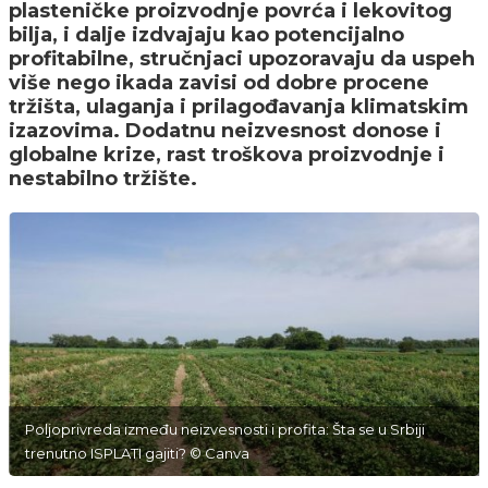
plasteničke proizvodnje povrća i lekovitog
bilja, i dalje izdvajaju kao potencijalno
profitabilne, stručnjaci upozoravaju da uspeh
više nego ikada zavisi od dobre procene
tržišta, ulaganja i prilagođavanja klimatskim
izazovima. Dodatnu neizvesnost donose i
globalne krize, rast troškova proizvodnje i
nestabilno tržište.
Poljoprivreda između neizvesnosti i profita: Šta se u Srbiji
trenutno ISPLATI gajiti? © Canva