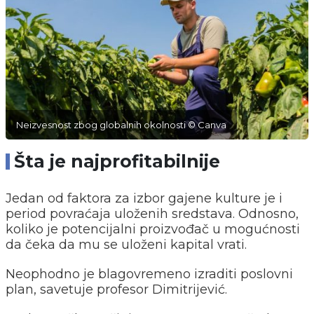
Neizvesnost zbog globalnih okolnosti © Canva
Šta je najprofitabilnije
Jedan od faktora za izbor gajene kulture je i
period povraćaja uloženih sredstava. Odnosno,
koliko je potencijalni proizvođač u mogućnosti
da čeka da mu se uloženi kapital vrati.
Neophodno je blagovremeno izraditi poslovni
plan, savetuje profesor Dimitrijević.