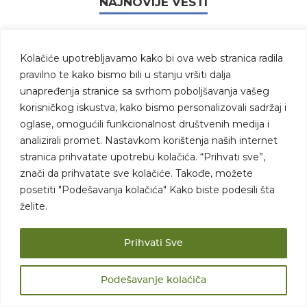
NAJNOVIJE VESTI
FAO upozorava: Svetu
Kolačiće upotrebljavamo kako bi ova web stranica radila
preti novi talas
pravilno te kako bismo bili u stanju vršiti dalja
poskupljenja hrane!
unapređenja stranice sa svrhom poboljšavanja vašeg
korisničkog iskustva, kako bismo personalizovali sadržaj i
Nije svako povrće
oglase, omogućili funkcionalnost društvenih medija i
podjednako hranljivo: Evo
koje je na vrhu, a koje na
analizirali promet. Nastavkom korištenja naših internet
dnu liste!
stranica prihvatate upotrebu kolačića. “Prihvati sve”,
znači da prihvatate sve kolačiće. Takođe, možete
CLAAS EVION 430
ISKUSTVA sa njive |
posetiti "Podešavanja kolačića" Kako biste podesili šta
Epizoda 2 | Kladovo: Do
želite.
160 tona pšenice za dan!
Cena maslinovog ulja
Prihvati Sve
ponovo raste? Ekstremne
vrućine i požari
ugrožavaju proizvodnju u
Podešavanje kolaćiča
Evropi