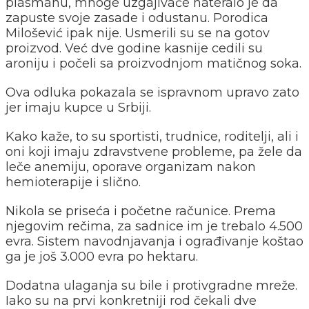
plasmanu, mnoge uzgajivače nateralo je da
zapuste svoje zasade i odustanu. Porodica
Milošević ipak nije. Usmerili su se na gotov
proizvod. Već dve godine kasnije cedili su
aroniju i počeli sa proizvodnjom matičnog soka.
Ova odluka pokazala se ispravnom upravo zato
jer imaju kupce u Srbiji.
Kako kaže, to su sportisti, trudnice, roditelji, ali i
oni koji imaju zdravstvene probleme, pa žele da
leče anemiju, oporave organizam nakon
hemioterapije i slično.
Nikola se priseća i početne računice. Prema
njegovim rečima, za sadnice im je trebalo 4.500
evra. Sistem navodnjavanja i ograđivanje koštao
ga je još 3.000 evra po hektaru.
Dodatna ulaganja su bile i protivgradne mreže.
Iako su na prvi konkretniji rod čekali dve