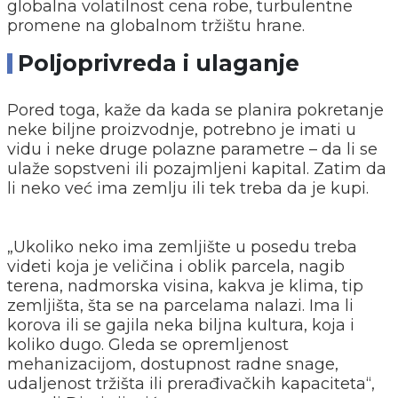
globalna volatilnost cena robe, turbulentne
promene na globalnom tržištu hrane.
Poljoprivreda i ulaganje
Pored toga, kaže da kada se planira pokretanje
neke biljne proizvodnje, potrebno je imati u
vidu i neke druge polazne parametre – da li se
ulaže sopstveni ili pozajmljeni kapital. Zatim da
li neko već ima zemlju ili tek treba da je kupi.
„Ukoliko neko ima zemljište u posedu treba
videti koja je veličina i oblik parcela, nagib
terena, nadmorska visina, kakva je klima, tip
zemljišta, šta se na parcelama nalazi. Ima li
korova ili se gajila neka biljna kultura, koja i
koliko dugo. Gleda se opremljenost
mehanizacijom, dostupnost radne snage,
udaljenost tržišta ili prerađivačkih kapaciteta“,