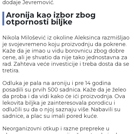
dodaje Jevremović.
Aronija kao izbor zbog
otpornosti biljke
Nikola Milošević iz okoline Aleksinca razmišljao
je svojevremeno koju proizvodnju da pokrene.
Kaže da je imao u vidu borovnicu zbog dobre
cene, ali je shvatio da nije tako jednostavna za
rad. Zahteva veće investicije i treba dosta da se
tretira.
Odluka je pala na aroniju i pre 14 godina
posadili su prvih 500 sadnica. Kaže da je želeo
da proba i da vidi kako će ići proizvodnja. Ova
lekovita biljka je zainteresovala porodicu i
odlučili su da o njoj saznaju više. Nabavili su
sadnice, a plac su imali pored kuće.
Neorganizovni otkup i razne prepreke u