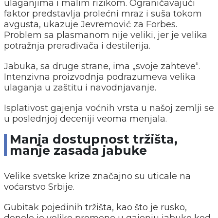
ulaganjima i malim rizikom. Ograničavajući
faktor predstavlja prolećni mraz i suša tokom
avgusta, ukazuje Jevremović za Forbes.
Problem sa plasmanom nije veliki, jer je velika
potražnja prerađivača i destilerija.
Jabuka, sa druge strane, ima „svoje zahteve“.
Intenzivna proizvodnja podrazumeva velika
ulaganja u zaštitu i navodnjavanje.
Isplativost gajenja voćnih vrsta u našoj zemlji se
u poslednjoj deceniji veoma menjala.
Manja dostupnost tržišta,
manje zasada jabuke
Velike svetske krize značajno su uticale na
voćarstvo Srbije.
Gubitak pojedinih tržišta, kao što je rusko,
donelo je velike promene u gajenju jabuke kod