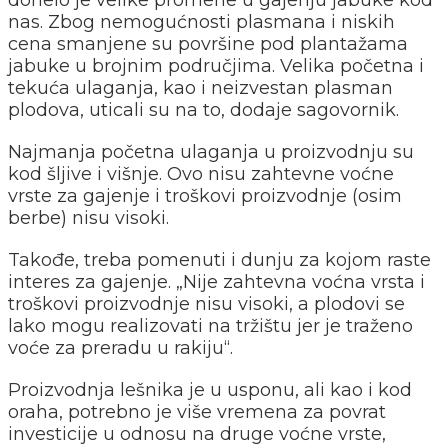
nas. Zbog nemogućnosti plasmana i niskih
cena smanjene su površine pod plantažama
jabuke u brojnim područjima. Velika početna i
tekuća ulaganja, kao i neizvestan plasman
plodova, uticali su na to, dodaje sagovornik.
Najmanja početna ulaganja u proizvodnju su
kod šljive i višnje. Ovo nisu zahtevne voćne
vrste za gajenje i troškovi proizvodnje (osim
berbe) nisu visoki.
Takođe, treba pomenuti i dunju za kojom raste
interes za gajenje. „Nije zahtevna voćna vrsta i
troškovi proizvodnje nisu visoki, a plodovi se
lako mogu realizovati na tržištu jer je traženo
voće za preradu u rakiju“.
Proizvodnja lešnika je u usponu, ali kao i kod
oraha, potrebno je više vremena za povrat
investicije u odnosu na druge voćne vrste,