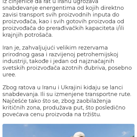
iz činjenice da rat u Iranu ugrožava
snabdevanje energentima od kojih direktno
zavisi transport svih proizvodnih inputa do
proizvođača, kao i svih gotovih proizvoda od
proizvođača do prerađivačkih kapaciteta i/ili
krajnjih potrošača.
Iran je, zahvaljujući velikim rezervama
prirodnog gasa i razvijenoj petrohemijskoj
industriji, takođe i jedan od najznačajnih
svetskih proizvođača azotnih đubriva, posebno
uree.
Zbog ratova u Iranu i Ukrajini kidaju se lanci
snabdevanja. Ili su izmenjene transportne rute.
Najčešće tako što se, zbog zaobilaženja
kritičnih zona, produžava put, što posledično
povećava cenu proizvoda na tržištu.