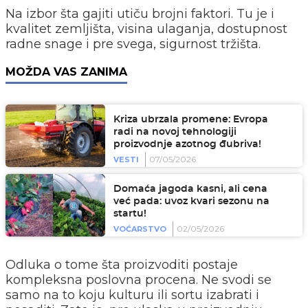
Na izbor šta gajiti utiču brojni faktori. Tu je i
kvalitet zemljišta, visina ulaganja, dostupnost
radne snage i pre svega, sigurnost tržišta.
MOŽDA VAS ZANIMA
Kriza ubrzala promene: Evropa
radi na novoj tehnologiji
proizvodnje azotnog đubriva!
07/05/2026
VESTI
Domaća jagoda kasni, ali cena
već pada: uvoz kvari sezonu na
startu!
02/05/2026
VOĆARSTVO
Odluka o tome šta proizvoditi postaje
kompleksna poslovna procena. Ne svodi se
samo na to koju kulturu ili sortu izabrati i