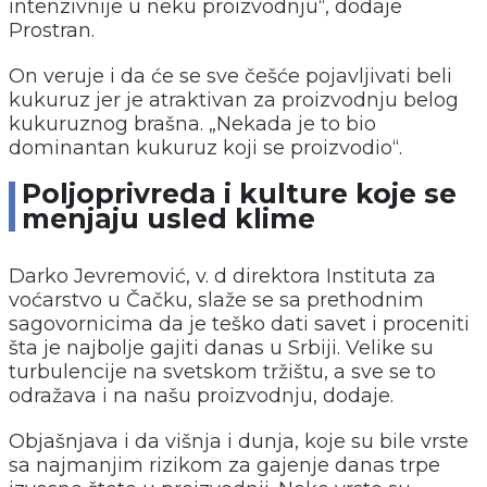
intenzivnije u neku proizvodnju“, dodaje
Prostran.
On veruje i da će se sve češće pojavljivati beli
kukuruz jer je atraktivan za proizvodnju belog
kukuruznog brašna. „Nekada je to bio
dominantan kukuruz koji se proizvodio“.
Poljoprivreda i kulture koje se
menjaju usled klime
Darko Jevremović, v. d direktora Instituta za
voćarstvo u Čačku, slaže se sa prethodnim
sagovornicima da je teško dati savet i proceniti
šta je najbolje gajiti danas u Srbiji. Velike su
turbulencije na svetskom tržištu, a sve se to
odražava i na našu proizvodnju, dodaje.
Objašnjava i da višnja i dunja, koje su bile vrste
sa najmanjim rizikom za gajenje danas trpe