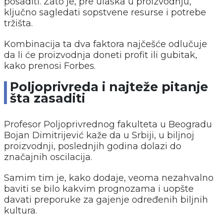
posaditi. Zato je, pre ulaska u proizvodnju,
ključno sagledati sopstvene resurse i potrebe
tržišta.
Kombinacija ta dva faktora najčešće odlučuje
da li će proizvodnja doneti profit ili gubitak,
kako prenosi Forbes.
Poljoprivreda i najteže pitanje
šta zasaditi
Profesor Poljoprivrednog fakulteta u Beogradu
Bojan Dimitrijević kaže da u Srbiji, u biljnoj
proizvodnji, poslednjih godina dolazi do
značajnih oscilacija.
Samim tim je, kako dodaje, veoma nezahvalno
baviti se bilo kakvim prognozama i uopšte
davati preporuke za gajenje određenih biljnih
kultura.