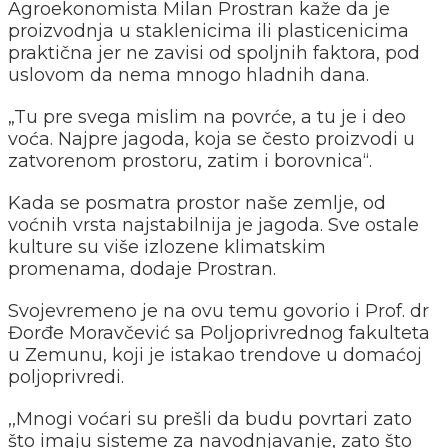
Agroekonomista Milan Prostran kaže da je
proizvodnja u staklenicima ili plasticenicima
praktična jer ne zavisi od spoljnih faktora, pod
uslovom da nema mnogo hladnih dana.
„Tu pre svega mislim na povrće, a tu je i deo
voća. Najpre jagoda, koja se često proizvodi u
zatvorenom prostoru, zatim i borovnica“.
Kada se posmatra prostor naše zemlje, od
voćnih vrsta najstabilnija je jagoda. Sve ostale
kulture su više izlozene klimatskim
promenama, dodaje Prostran.
Svojevremeno je na ovu temu govorio i Prof. dr
Đorđe Moravčević sa Poljoprivrednog fakulteta
u Zemunu, koji je istakao trendove u domaćoj
poljoprivredi.
,,Mnogi voćari su prešli da budu povrtari zato
što imaju sisteme za navodnjavanje, zato što