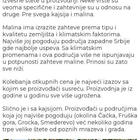
izvesne štete u proizvodnji. Neke vrste su
veoma specifične i zahtevnije su u odnosu na
druge. Pre svega kajsija i malina.
Malina ima izrazite zahteve prema tipu i
kvalitetu zemljišta i klimatskim faktorima.
Najviše joj pogoduju područja zapadne Srbije
gde najbolje uspeva. Sa klimatskim
promenama i ova područja više ne ispunjavaju
u potpunosti zahteve maline. Prinosi su zato
sve niži.
Kolebanja otkupnih cena je najveći izazov sa
kojim se proizvođači susreću. Proizvodnja je iz
godine u godinu sve više ugrožena.
Slično je i sa kajsijom. Proizvođači u područjima
koja joj najviše pogoduju (okolina Čačka, Fruška
gora, Grocka, Smederevo) već nekoliko godina
trpe velike štete od poznih mrazeva i grada.