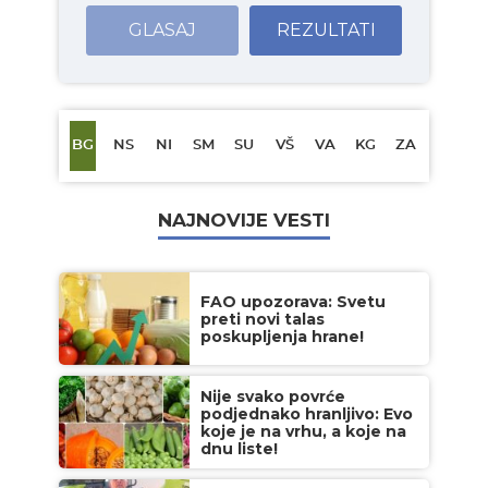
GLASAJ
REZULTATI
BG
NS
NI
SM
SU
VŠ
VA
KG
ZA
NAJNOVIJE VESTI
FAO upozorava: Svetu
preti novi talas
poskupljenja hrane!
Nije svako povrće
podjednako hranljivo: Evo
koje je na vrhu, a koje na
dnu liste!