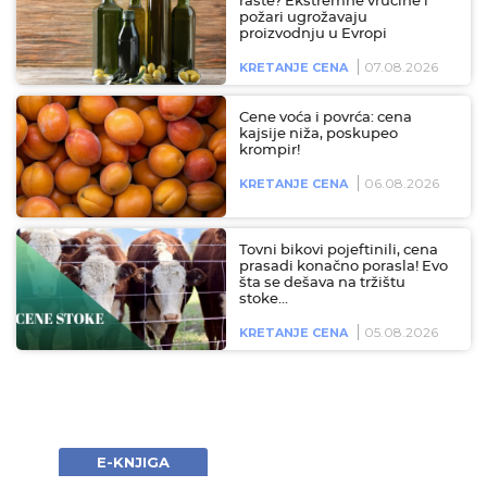
raste? Ekstremne vrućine i
požari ugrožavaju
proizvodnju u Evropi
07.08.2026
KRETANJE CENA
Cene voća i povrća: cena
kajsije niža, poskupeo
krompir!
06.08.2026
KRETANJE CENA
Tovni bikovi pojeftinili, cena
prasadi konačno porasla! Evo
šta se dešava na tržištu
stoke…
05.08.2026
KRETANJE CENA
E-KNJIGA