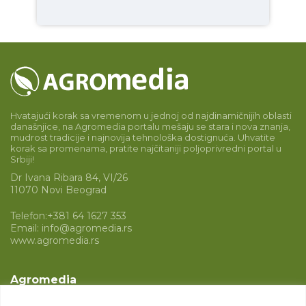
Hvatajući korak sa vremenom u jednoj od najdinamičnijih oblasti
današnjice, na Agromedia portalu mešaju se stara i nova znanja,
mudrost tradicije i najnovija tehnološka dostignuća. Uhvatite
korak sa promenama, pratite najčitaniji poljoprivredni portal u
Srbiji!
Dr Ivana Ribara 84, VI/26
11070 Novi Beograd
Telefon:
+381 64 1627 353
Email:
info@agromedia.rs
www.agromedia.rs
Agromedia
O nama