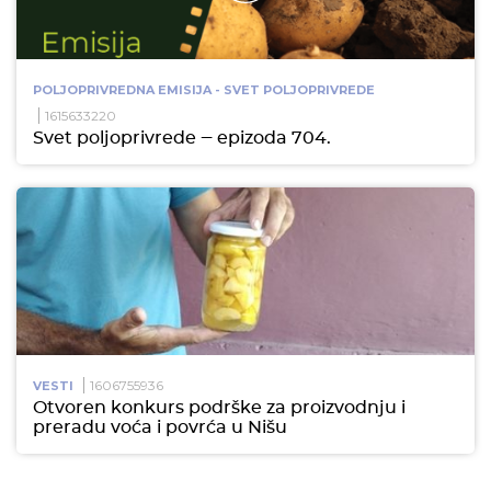
POLJOPRIVREDNA EMISIJA - SVET POLJOPRIVREDE
1615633220
Svet poljoprivrede ‒ epizoda 704.
1606755936
VESTI
Otvoren konkurs podrške za proizvodnju i
preradu voća i povrća u Nišu