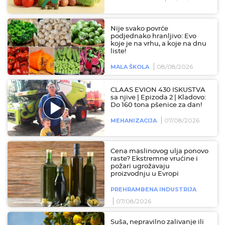
Nije svako povrće
podjednako hranljivo: Evo
koje je na vrhu, a koje na dnu
liste!
08/08/2026
MALA ŠKOLA
CLAAS EVION 430 ISKUSTVA
sa njive | Epizoda 2 | Kladovo:
Do 160 tona pšenice za dan!
07/08/2026
MEHANIZACIJA
Cena maslinovog ulja ponovo
raste? Ekstremne vrućine i
požari ugrožavaju
proizvodnju u Evropi
PREHRAMBENA INDUSTRIJA
07/08/2026
Suša, nepravilno zalivanje ili