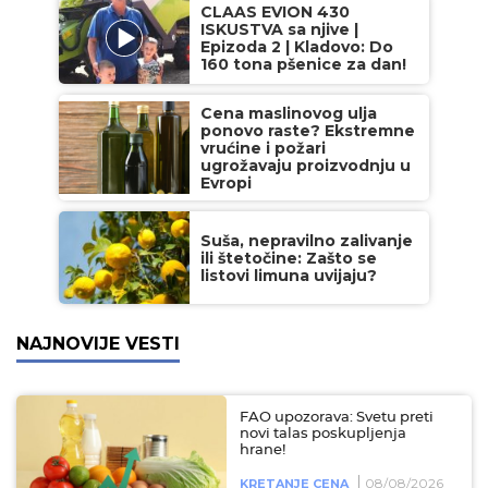
CLAAS EVION 430
ISKUSTVA sa njive |
Epizoda 2 | Kladovo: Do
160 tona pšenice za dan!
Cena maslinovog ulja
ponovo raste? Ekstremne
vrućine i požari
ugrožavaju proizvodnju u
Evropi
Suša, nepravilno zalivanje
ili štetočine: Zašto se
listovi limuna uvijaju?
NAJNOVIJE VESTI
FAO upozorava: Svetu preti
novi talas poskupljenja
hrane!
08/08/2026
KRETANJE CENA