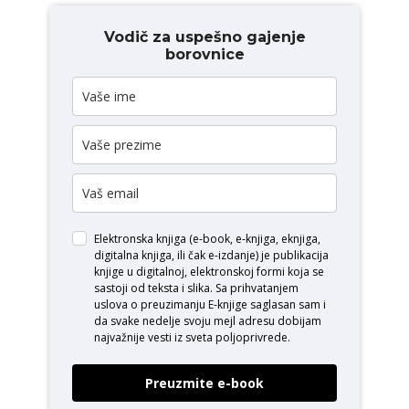
Vodič za uspešno gajenje
borovnice
Elektronska knjiga (e-book, e-knjiga, eknjiga,
digitalna knjiga, ili čak e-izdanje) je publikacija
knjige u digitalnoj, elektronskoj formi koja se
sastoji od teksta i slika. Sa prihvatanjem
uslova o
preuzimanju E-knjige
saglasan sam i
da svake nedelje svoju mejl adresu dobijam
najvažnije vesti iz sveta poljoprivrede.
Preuzmite e-book