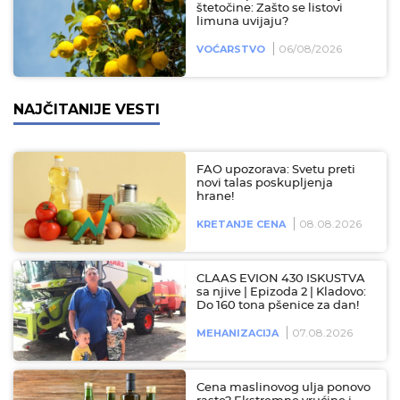
štetočine: Zašto se listovi
limuna uvijaju?
06/08/2026
VOĆARSTVO
NAJČITANIJE VESTI
FAO upozorava: Svetu preti
novi talas poskupljenja
hrane!
08.08.2026
KRETANJE CENA
CLAAS EVION 430 ISKUSTVA
sa njive | Epizoda 2 | Kladovo:
Do 160 tona pšenice za dan!
07.08.2026
MEHANIZACIJA
Cena maslinovog ulja ponovo