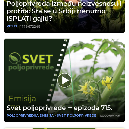
Poljoprivreda između neizvesnosti i
profita: Šta se u Srbiji trenutno
ISPLATI gajiti?
1778672248
VESTI
Svet poljoprivrede ‒ epizoda 715.
1622286046
POLJOPRIVREDNA EMISIJA - SVET POLJOPRIVREDE