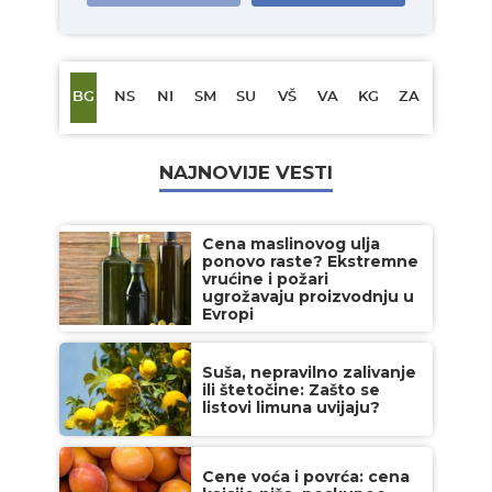
BG
NS
NI
SM
SU
VŠ
VA
KG
ZA
NAJNOVIJE VESTI
Cena maslinovog ulja
ponovo raste? Ekstremne
vrućine i požari
ugrožavaju proizvodnju u
Evropi
Suša, nepravilno zalivanje
ili štetočine: Zašto se
listovi limuna uvijaju?
Cene voća i povrća: cena