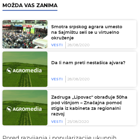
MOŽDA VAS ZANIMA
Smotra srpskog agrara umesto
na Sajmištu seli se u virtuelno
okruženje
28/08/2020
VESTI
Da li nam preti nestašica ajvara?
28/08/2020
VESTI
Zadruga „Lipovac“ obrađuje 50ha
pod višnjom – Značajna pomoć
stigla iz kabineta za regionalni
razvoj
25/08/2020
VESTI
Pored razvijanja i popularizacije ukupnih