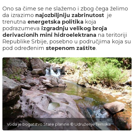
Ono sa čime se ne slažemo i zbog čega želimo
da izrazimo
najozbiljniju zabrinutost
je
trenutna
energetska politika
koja
podrazumeva
izgradnju velikog broja
derivacionih mini hidroelektrana
na teritoriji
Republike Srbije, posebno u područjima koja su
pod određenim
stepenom
zaštite
.
Voda je bogatstvo Stare planine © Udruženje Temska