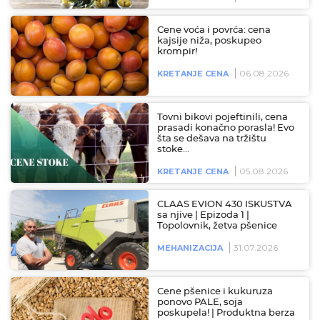
Cene voća i povrća: cena
kajsije niža, poskupeo
krompir!
06.08.2026
KRETANJE CENA
Tovni bikovi pojeftinili, cena
prasadi konačno porasla! Evo
šta se dešava na tržištu
stoke…
05.08.2026
KRETANJE CENA
CLAAS EVION 430 ISKUSTVA
sa njive | Epizoda 1 |
Topolovnik, žetva pšenice
31.07.2026
MEHANIZACIJA
Cene pšenice i kukuruza
ponovo PALE, soja
poskupela! | Produktna berza