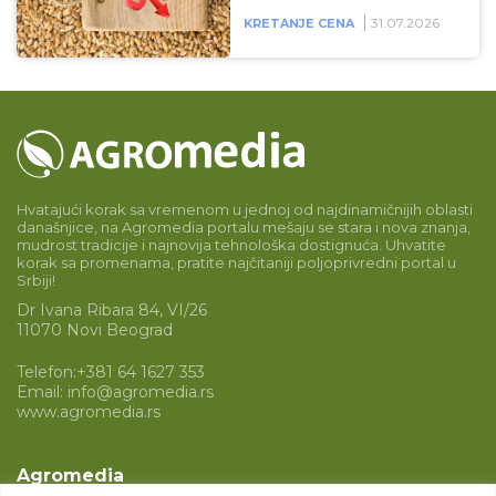
31.07.2026
KRETANJE CENA
Hvatajući korak sa vremenom u jednoj od najdinamičnijih oblasti
današnjice, na Agromedia portalu mešaju se stara i nova znanja,
mudrost tradicije i najnovija tehnološka dostignuća. Uhvatite
korak sa promenama, pratite najčitaniji poljoprivredni portal u
Srbiji!
Dr Ivana Ribara 84, VI/26
11070 Novi Beograd
Telefon:
+381 64 1627 353
Email:
info@agromedia.rs
www.agromedia.rs
Agromedia