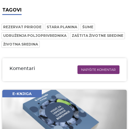
TAGOVI
REZERVAT PRIRODE
STARA PLANINA
ŠUME
UDRUŽENJA POLJOPRIVREDNIKA
ZAŠTITA ŽIVOTNE SREDINE
ŽIVOTNA SREDINA
Komentari
NAPIŠITE KOMENTAR
Ime i prezime* obavezno
Email* obavezno
E-KNJIGA
Komentar* obavezno