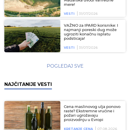
Mađarska uvodi vanredne
mere!
31/07/2026
VESTI
VAŽNO za IPARD korisnike: I
najmanji poreski dug može
ugroziti konačnu isplatu
podsticaja!
31/07/2026
VESTI
POGLEDAJ SVE
NAJČITANIJE VESTI
Cena maslinovog ulja ponovo
raste? Ekstremne vrućine i
požari ugrožavaju
proizvodnju u Evropi
07.08.2026
KRETANJE CENA