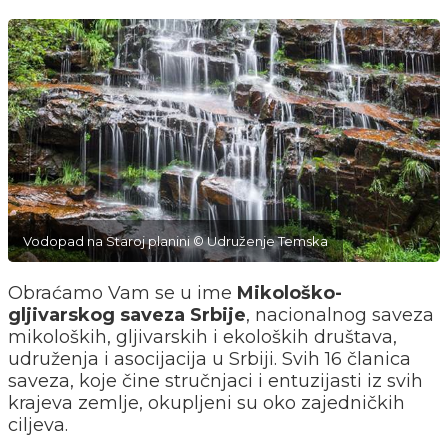
Vodopad na Staroj planini © Udruženje Temska
Obraćamo Vam se u ime
Mikološko-
gljivarskog saveza Srbije
, nacionalnog saveza
mikoloških, gljivarskih i ekoloških društava,
udruženja i asocijacija u Srbiji. Svih 16 članica
saveza, koje čine stručnjaci i entuzijasti iz svih
krajeva zemlje, okupljeni su oko zajedničkih
ciljeva.