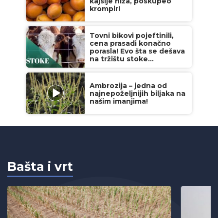
kajsije niža, poskupeo
krompir!
Tovni bikovi pojeftinili,
cena prasadi konačno
porasla! Evo šta se dešava
na tržištu stoke...
Ambrozija – jedna od
najnepoželjnijih biljaka na
našim imanjima!
Bašta i vrt