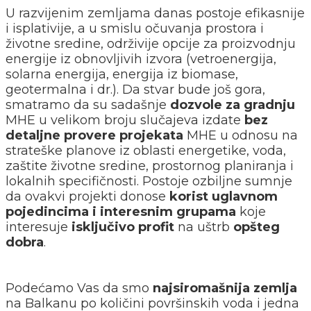
U razvijenim zemljama danas postoje efikasnije
i isplativije, a u smislu očuvanja prostora i
životne sredine, održivije opcije za proizvodnju
energije iz obnovljivih izvora (vetroenergija,
solarna energija, energija iz biomase,
geotermalna i dr.). Da stvar bude još gora,
smatramo da su sadašnje
dozvole za gradnju
MHE u velikom broju slučajeva izdate
bez
detaljne provere projekata
MHE u odnosu na
strateške planove iz oblasti energetike, voda,
zaštite životne sredine, prostornog planiranja i
lokalnih specifičnosti. Postoje ozbiljne sumnje
da ovakvi projekti donose
korist uglavnom
pojedincima i interesnim grupama
koje
interesuje
isključivo profit
na uštrb
opšteg
dobra
.
Podećamo Vas da smo
najsiromašnija zemlja
na Balkanu po količini površinskih voda i jedna