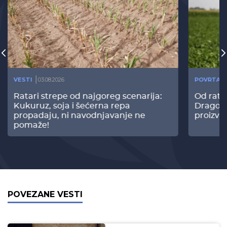
VESTI
03.08.2026
POVRTAR
Ratari strepe od najgoreg scenarija:
Od rata
Kukuruz, soja i šećerna repa
Dragomi
propadaju, ni navodnjavanje ne
proizvo
pomaže!
POVEZANE VESTI