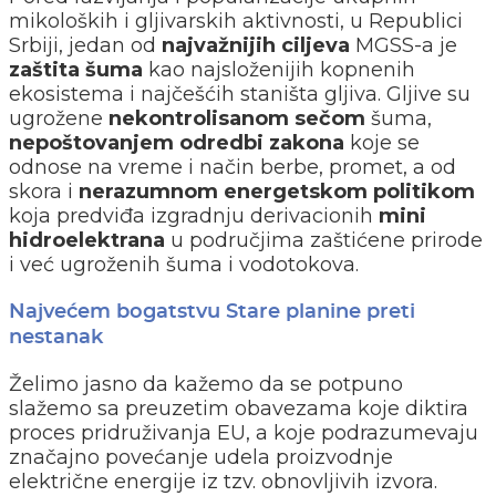
mikoloških i gljivarskih aktivnosti, u Republici
Srbiji, jedan od
najvažnijih ciljeva
MGSS-a je
zaštita
šuma
kao najsloženijih kopnenih
ekosistema i najčešćih staništa gljiva. Gljive su
ugrožene
nekontrolisanom sečom
šuma,
nepoštovanjem odredbi zakona
koje se
odnose na vreme i način berbe, promet, a od
skora i
nerazumnom energetskom politikom
koja predviđa izgradnju derivacionih
mini
hidroelektrana
u područjima zaštićene prirode
i već ugroženih šuma i vodotokova.
Najvećem bogatstvu Stare planine preti
nestanak
Želimo jasno da kažemo da se potpuno
slažemo sa preuzetim obavezama koje diktira
proces pridruživanja EU, a koje podrazumevaju
značajno povećanje udela proizvodnje
električne energije iz tzv. obnovljivih izvora.