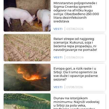
Ministarstvo poljoprivrede i
Sigma Crvenka spremili
odgovor na afričku kugu
svinja: Obezbeđeno 250.000
litara dezinfekcionih
sredstava
03/08/2026
VESTI
Ratari strepe od najgoreg
scenarija: Kukuruz, soja i
šećerna repa propadaju, ni
navodnjavanje ne pomaže!
03/08/2026
VESTI
Evropa gori, a rizik raste i u
Srbiji: Da li smo spremni za
sve duže i opasnije požarne
sezone?
01/08/2026
VESTI
Dunav na istorijskom
minimumu: Najniži vodostaj
u Srbiji za pola veka,