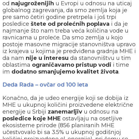
od
najugroženijih
u Evropi u odnosu na uticaj
globalnog zagrevanja, da smo zemlja koja je
pre samo četiri godine pretrpela i još trpi
posledice
štete od prolećnih poplava
i da je
najmanje što nam treba veća količina vode u
ravnicama u proleće. Da smo zemlja u kojo
postoje masovne migracije stanovništva upravo
iz krajeva u kojima je predviđena gradnja MHE i
da nam
nije u interesu
da stanovništvu u tim
oblastima
ograničavamo pristup vodi
i time
im
dodatno smanjujemo kvalitet života
.
Deda Rada – ovčar od 100 leta
Konačno, da je udeo energije koji se dobija iz
MHE u ukupnoj količini proizvedene električne
energije u Srbiji
zanemarljiv
u odnosu na
posledice koje MHE
ostavljaju na osetljive
ekosisteme prirode (856 planiranih MHE
učestvovalo bi sa 3.5% u ukupnoj godišnjoj
količini proizvedene el. energije), pri čemu se