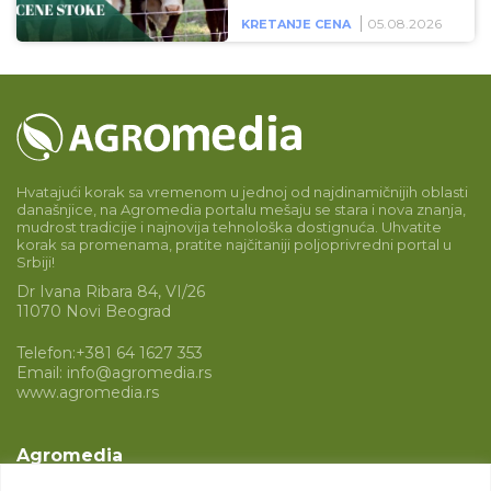
05.08.2026
KRETANJE CENA
Hvatajući korak sa vremenom u jednoj od najdinamičnijih oblasti
današnjice, na Agromedia portalu mešaju se stara i nova znanja,
mudrost tradicije i najnovija tehnološka dostignuća. Uhvatite
korak sa promenama, pratite najčitaniji poljoprivredni portal u
Srbiji!
Dr Ivana Ribara 84, VI/26
11070 Novi Beograd
Telefon:
+381 64 1627 353
Email:
info@agromedia.rs
www.agromedia.rs
Agromedia