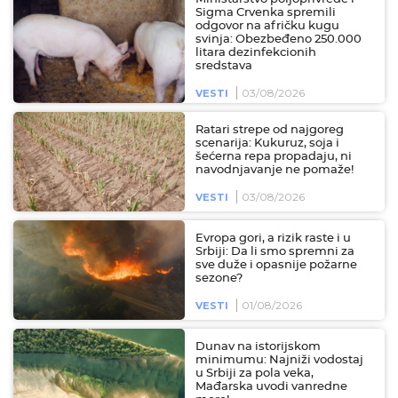
Sigma Crvenka spremili
odgovor na afričku kugu
svinja: Obezbeđeno 250.000
litara dezinfekcionih
sredstava
03/08/2026
VESTI
Ratari strepe od najgoreg
scenarija: Kukuruz, soja i
šećerna repa propadaju, ni
navodnjavanje ne pomaže!
03/08/2026
VESTI
Evropa gori, a rizik raste i u
Srbiji: Da li smo spremni za
sve duže i opasnije požarne
sezone?
01/08/2026
VESTI
Dunav na istorijskom
minimumu: Najniži vodostaj
u Srbiji za pola veka,
Mađarska uvodi vanredne