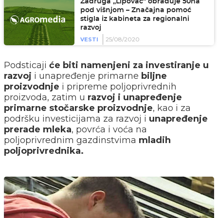
Zadruga „Lipovac“ obrađuje 50ha
pod višnjom – Značajna pomoć
stigla iz kabineta za regionalni
razvoj
25/08/2020
VESTI
Podsticaji
će biti namenjeni za investiranje u
razvoj
i unapređenje primarne
biljne
proizvodnje
i pripreme poljoprivrednih
proizvoda, zatim u
razvoj i unapređenje
primarne stočarske proizvodnje
, kao i za
podršku investicijama za razvoj i
unapređenje
prerade mleka
, povrća i voća na
poljoprivrednim gazdinstvima
mladih
poljoprivrednika.