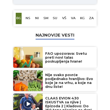
BG
NS
NI
SM
SU
VŠ
VA
KG
ZA
NAJNOVIJE VESTI
FAO upozorava: Svetu
preti novi talas
poskupljenja hrane!
Nije svako povrće
podjednako hranljivo: Evo
koje je na vrhu, a koje na
dnu liste!
CLAAS EVION 430
ISKUSTVA sa njive |
Epizoda 2 | Kladovo: Do
160 tona pšenice za dan!