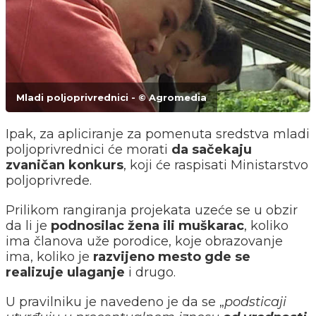
Mladi poljoprivrednici - © Agromedia
Ipak, za apliciranje za pomenuta sredstva mladi
poljoprivrednici će morati
da sačekaju
zvaničan konkurs
, koji će raspisati Ministarstvo
poljoprivrede.
Prilikom rangiranja projekata uzeće se u obzir
da li je
podnosilac žena ili muškarac
, koliko
ima članova uže porodice, koje obrazovanje
ima, koliko je
razvijeno mesto gde se
realizuje ulaganje
i drugo.
U pravilniku je navedeno je da se „
podsticaji