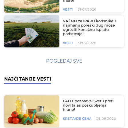
mere!
31/07/2026
VESTI
VAŽNO za IPARD korisnike: I
najmanji poreski dug može
ugroziti konačnu isplatu
podsticaja!
31/07/2026
VESTI
POGLEDAJ SVE
NAJČITANIJE VESTI
FAO upozorava: Svetu preti
novi talas poskupljenja
hrane!
08.08.2026
KRETANJE CENA