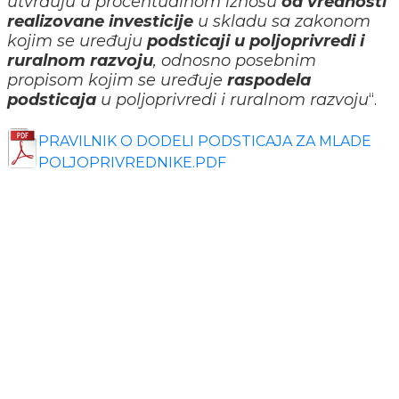
utvrđuju u procentualnom iznosu
od vrednosti
realizovane investicije
u skladu sa zakonom
kojim se uređuju
podsticaji u poljoprivredi i
ruralnom razvoju
, odnosno posebnim
propisom kojim se uređuje
raspodela
podsticaja
u poljoprivredi i ruralnom razvoju
“.
PRAVILNIK O DODELI PODSTICAJA ZA MLADE
POLJOPRIVREDNIKE.PDF