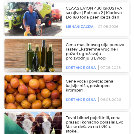
CLAAS EVION 430 ISKUSTVA
sa njive | Epizoda 2 | Kladovo:
Do 160 tona pšenice za dan!
07.08.2026
MEHANIZACIJA
Cena maslinovog ulja ponovo
raste? Ekstremne vrućine i
požari ugrožavaju
proizvodnju u Evropi
07.08.2026
KRETANJE CENA
Cene voća i povrća: cena
kajsije niža, poskupeo
krompir!
06.08.2026
KRETANJE CENA
Tovni bikovi pojeftinili, cena
prasadi konačno porasla! Evo
šta se dešava na tržištu
stoke…