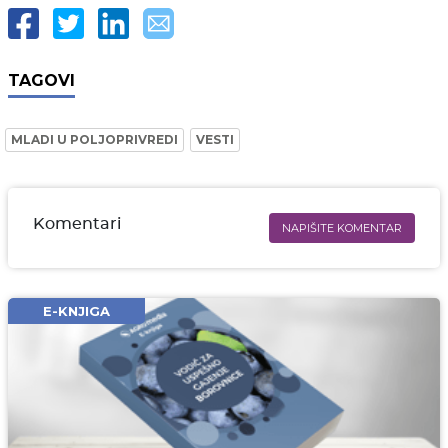
TAGOVI
MLADI U POLJOPRIVREDI
VESTI
Komentari
NAPIŠITE KOMENTAR
Ime i prezime* obavezno
Email* obavezno
E-KNJIGA
Komentar* obavezno