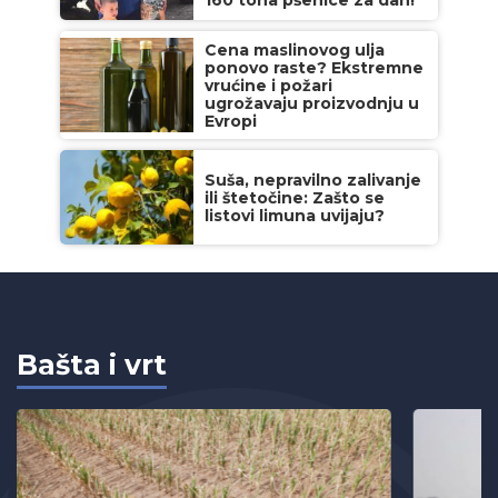
Cena maslinovog ulja
ponovo raste? Ekstremne
vrućine i požari
ugrožavaju proizvodnju u
Evropi
Suša, nepravilno zalivanje
ili štetočine: Zašto se
listovi limuna uvijaju?
Bašta i vrt