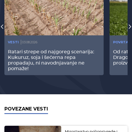
VESTI
03.08.2026
POVRTAR
Ratari strepe od najgoreg scenarija:
Od rata
Kukuruz, soja i šećerna repa
Dragomi
propadaju, ni navodnjavanje ne
proizvo
pomaže!
POVEZANE VESTI
Ministarstvo poljoprivrede i