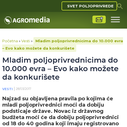
SVET POLJOPRIVREDE
Početna
»
Vesti
»
Mladim poljoprivrednicima do 10.000 evra
– Evo kako možete da konkurišete
Mladim poljoprivrednicima do
10.000 evra – Evo kako možete
da konkurišete
28/03/2017
VESTI
Najzad su objavljena pravila po kojima će
mladi poljoprivrednici moći da dobiju
podsticaje države. Novac iz državnog
budžeta moći će da dobiju poljoprivrednici
od 18 do 40 godina koji imaju registrovano