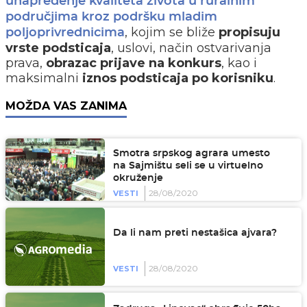
unapređenje kvaliteta života u ruralnim
područjima kroz podršku mladim
, kojim se bliže
propisuju
poljoprivrednicima
vrste podsticaja
, uslovi, način ostvarivanja
prava,
obrazac prijave na konkurs
, kao i
maksimalni
iznos podsticaja po korisniku
.
MOŽDA VAS ZANIMA
Smotra srpskog agrara umesto
na Sajmištu seli se u virtuelno
okruženje
28/08/2020
VESTI
Da li nam preti nestašica ajvara?
28/08/2020
VESTI