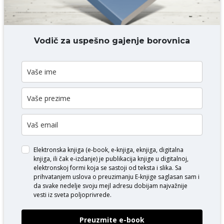
DODAJ KOMENTAR
Vodič za uspešno gajenje borovnica
Elektronska knjiga (e-book, e-knjiga, eknjiga, digitalna
knjiga, ili čak e-izdanje) je publikacija knjige u digitalnoj,
elektronskoj formi koja se sastoji od teksta i slika. Sa
prihvatanjem uslova o
preuzimanju E-knjige
saglasan sam i
da svake nedelje svoju mejl adresu dobijam najvažnije
vesti iz sveta poljoprivrede.
Preuzmite e-book