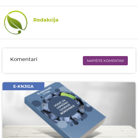
Redakcija
Komentari
NAPIŠITE KOMENTAR
Ime i prezime* obavezno
Email* obavezno
E-KNJIGA
Komentar* obavezno