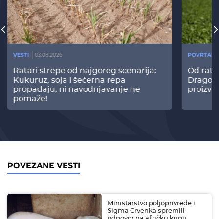
VESTI
03.08.2026
POVRTARS
Ratari strepe od najgoreg scenarija:
Od rata
Kukuruz, soja i šećerna repa
Dragomi
propadaju, ni navodnjavanje ne
proizvo
pomaže!
POVEZANE VESTI
Ministarstvo poljoprivrede i
Sigma Crvenka spremili
odgovor na afričku kugu