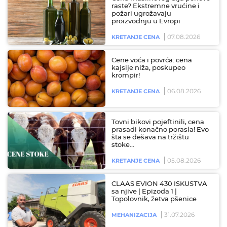
raste? Ekstremne vrućine i
požari ugrožavaju
proizvodnju u Evropi
07.08.2026
KRETANJE CENA
Cene voća i povrća: cena
kajsije niža, poskupeo
krompir!
06.08.2026
KRETANJE CENA
Tovni bikovi pojeftinili, cena
prasadi konačno porasla! Evo
šta se dešava na tržištu
stoke…
05.08.2026
KRETANJE CENA
CLAAS EVION 430 ISKUSTVA
sa njive | Epizoda 1 |
Topolovnik, žetva pšenice
31.07.2026
MEHANIZACIJA