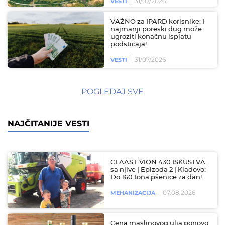
31/07/2026
VESTI
VAŽNO za IPARD korisnike: I
najmanji poreski dug može
ugroziti konačnu isplatu
podsticaja!
31/07/2026
VESTI
POGLEDAJ SVE
NAJČITANIJE VESTI
CLAAS EVION 430 ISKUSTVA
sa njive | Epizoda 2 | Kladovo:
Do 160 tona pšenice za dan!
07.08.2026
MEHANIZACIJA
Cena maslinovog ulja ponovo