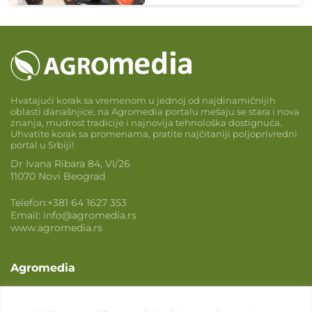
Hvatajući korak sa vremenom u jednoj od najdinamičnijih
oblasti današnjice, na Agromedia portalu mešaju se stara i nova
znanja, mudrost tradicije i najnovija tehnološka dostignuća.
Uhvatite korak sa promenama, pratite najčitaniji poljoprivredni
portal u Srbiji!
Dr Ivana Ribara 84, VI/26
11070 Novi Beograd
Telefon:
+381 64 1627 353
Email:
info@agromedia.rs
www.agromedia.rs
Agromedia
O nama