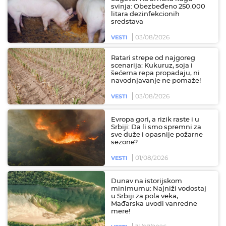
svinja: Obezbeđeno 250.000
litara dezinfekcionih
sredstava
03/08/2026
VESTI
Ratari strepe od najgoreg
scenarija: Kukuruz, soja i
šećerna repa propadaju, ni
navodnjavanje ne pomaže!
03/08/2026
VESTI
Evropa gori, a rizik raste i u
Srbiji: Da li smo spremni za
sve duže i opasnije požarne
sezone?
01/08/2026
VESTI
Dunav na istorijskom
minimumu: Najniži vodostaj
u Srbiji za pola veka,
Mađarska uvodi vanredne
mere!