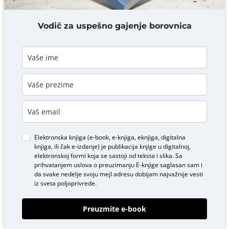
DODAJ KOMENTAR
Vodič za uspešno gajenje borovnica
Elektronska knjiga (e-book, e-knjiga, eknjiga, digitalna
knjiga, ili čak e-izdanje) je publikacija knjige u digitalnoj,
elektronskoj formi koja se sastoji od teksta i slika. Sa
prihvatanjem uslova o
preuzimanju E-knjige
saglasan sam i
da svake nedelje svoju mejl adresu dobijam najvažnije vesti
iz sveta poljoprivrede.
Preuzmite e-book