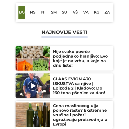
BG
NS
NI
SM
SU
VŠ
VA
KG
ZA
NAJNOVIJE VESTI
Nije svako povrće
podjednako hranljivo: Evo
koje je na vrhu, a koje na
dnu liste!
CLAAS EVION 430
ISKUSTVA sa njive |
Epizoda 2 | Kladovo: Do
160 tona pšenice za dan!
Cena maslinovog ulja
ponovo raste? Ekstremne
vrućine i požari
ugrožavaju proizvodnju u
Evropi