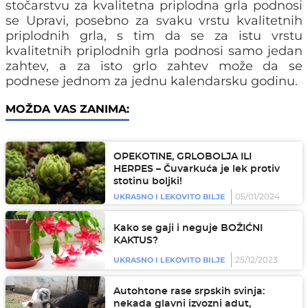
stočarstvu za kvalitetna priplodna grla podnosi
se Upravi, posebno za svaku vrstu kvalitetnih
priplodnih grla, s tim da se za istu vrstu
kvalitetnih priplodnih grla podnosi samo jedan
zahtev, a za isto grlo zahtev može da se
podnese jednom za jednu kalendarsku godinu.
MOŽDA VAS ZANIMA:
OPEKOTINE, GRLOBOLJA ILI
HERPES – Čuvarkuća je lek protiv
stotinu boljki!
05/01/2024
UKRASNO I LEKOVITO BILJE
Kako se gaji i neguje BOŽIĆNI
KAKTUS?
25/12/2023
UKRASNO I LEKOVITO BILJE
Autohtone rase srpskih svinja:
nekada glavni izvozni adut,