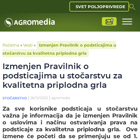
SVET POLJOPRIVREDE
Početna
»
Vesti
»
Izmenjen Pravilnik o podsticajima u
stočarstvu za kvalitetna priplodna grla
Izmenjen Pravilnik o
podsticajima u stočarstvu za
kvalitetna priplodna grla
26/12/2022
agromedia
STOČARSTVO
Za sve korisnike podsticaja u stočarstvu
važna je informacija da je izmenjen Pravilnik
o uslovima i načinu ostvarivanja prava na
podsticaje za kvalitetna priplodna grla. Ove
izmene će početi da se primenjuju se od 1.