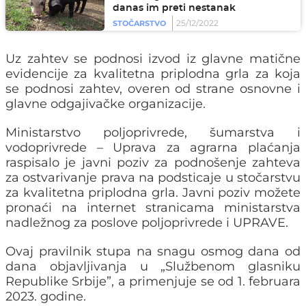
danas im preti nestanak
25/12/2022
STOČARSTVO
Uz zahtev se podnosi izvod iz glavne matične
evidencije za kvalitetna priplodna grla za koja
se podnosi zahtev, overen od strane osnovne i
glavne odgajivačke organizacije.
Ministarstvo poljoprivrede, šumarstva i
vodoprivrede – Uprava za agrarna plaćanja
raspisalo je javni poziv za podnošenje zahteva
za ostvarivanje prava na podsticaje u stočarstvu
za kvalitetna priplodna grla. Javni poziv možete
pronaći na internet stranicama ministarstva
nadležnog za poslove poljoprivrede i UPRAVE.
Ovaj pravilnik stupa na snagu osmog dana od
dana objavljivanja u „Službenom glasniku
Republike Srbijeˮ, a primenjuje se od 1. februara
2023. godine.