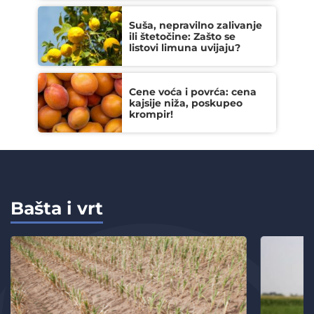
Suša, nepravilno zalivanje
ili štetočine: Zašto se
listovi limuna uvijaju?
Cene voća i povrća: cena
kajsije niža, poskupeo
krompir!
Bašta i vrt