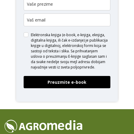
Elektronska knjiga (e-book, e-knjiga, eknjiga,
digitalna knjiga, ili čak e-izdanje) je publikacija
knjige u digitalnoj, elektronskoj formi koja se
sastoji od teksta i slika. Sa prihvatanjem
uslova o
preuzimanju E-knjige
saglasan sam i
da svake nedelje svoju mejl adresu dobijam
najvažnije vesti iz sveta poljoprivrede.
Preuzmite e-book