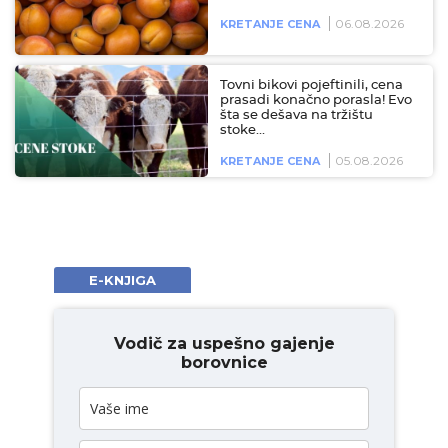
06.08.2026
KRETANJE CENA
Tovni bikovi pojeftinili, cena
prasadi konačno porasla! Evo
šta se dešava na tržištu
stoke…
05.08.2026
KRETANJE CENA
E-KNJIGA
Vodič za uspešno gajenje
borovnice