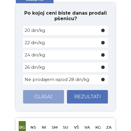
Po kojoj ceni biste danas prodali
pšenicu?
20 din/kg
22 din/kg
24 din/kg
26 din/kg
Ne prodajem ispod 28 din/kg
GLASAJ
REZULTATI
BG
NS
NI
SM
SU
VŠ
VA
KG
ZA