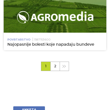
1587153600
POVRTARSTVO
Najopasnije bolesti koje napadaju bundeve
1
2
ANKETA