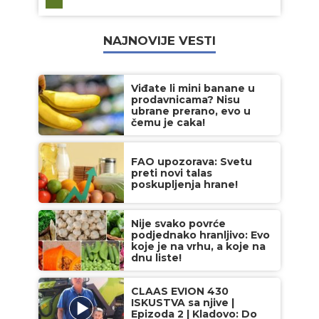
NAJNOVIJE VESTI
Viđate li mini banane u
prodavnicama? Nisu
ubrane prerano, evo u
čemu je caka!
FAO upozorava: Svetu
preti novi talas
poskupljenja hrane!
Nije svako povrće
podjednako hranljivo: Evo
koje je na vrhu, a koje na
dnu liste!
CLAAS EVION 430
ISKUSTVA sa njive |
Epizoda 2 | Kladovo: Do