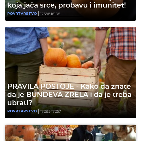
koja jača srce, probavu i imunitet!
1758816105
POVRTARSTVO
PRAVILA POSTOJE - Kako da znate
da je BUNDEVA ZRELA i da je treba
ubrati?
1728547257
POVRTARSTVO