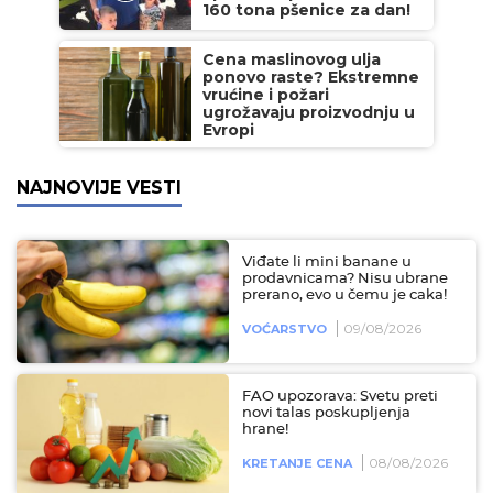
160 tona pšenice za dan!
Cena maslinovog ulja
ponovo raste? Ekstremne
vrućine i požari
ugrožavaju proizvodnju u
Evropi
NAJNOVIJE VESTI
Viđate li mini banane u
prodavnicama? Nisu ubrane
prerano, evo u čemu je caka!
09/08/2026
VOĆARSTVO
FAO upozorava: Svetu preti
novi talas poskupljenja
hrane!
08/08/2026
KRETANJE CENA