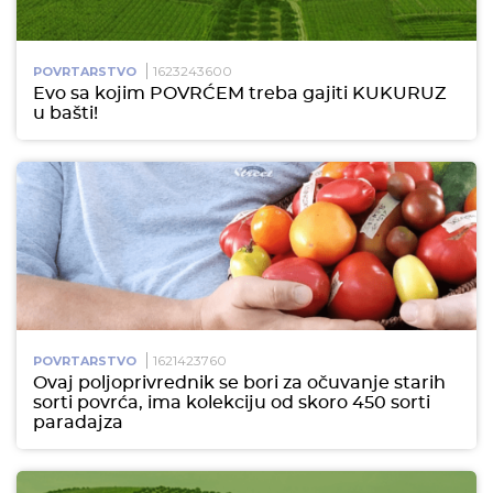
1623243600
POVRTARSTVO
Evo sa kojim POVRĆEM treba gajiti KUKURUZ
u bašti!
1621423760
POVRTARSTVO
Ovaj poljoprivrednik se bori za očuvanje starih
sorti povrća, ima kolekciju od skoro 450 sorti
paradajza