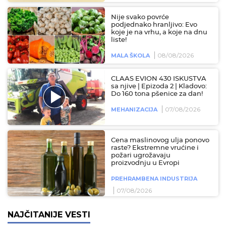
Nije svako povrće
podjednako hranljivo: Evo
koje je na vrhu, a koje na dnu
liste!
08/08/2026
MALA ŠKOLA
CLAAS EVION 430 ISKUSTVA
sa njive | Epizoda 2 | Kladovo:
Do 160 tona pšenice za dan!
07/08/2026
MEHANIZACIJA
Cena maslinovog ulja ponovo
raste? Ekstremne vrućine i
požari ugrožavaju
proizvodnju u Evropi
PREHRAMBENA INDUSTRIJA
07/08/2026
NAJČITANIJE VESTI