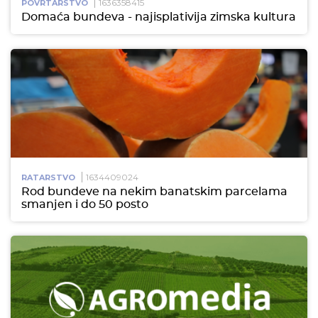
1636358415
POVRTARSTVO
Domaća bundeva - najisplativija zimska kultura
1634409024
RATARSTVO
Rod bundeve na nekim banatskim parcelama
smanjen i do 50 posto