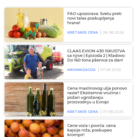
FAO upozorava: Svetu preti
novi talas poskupljenja
hrane!
08.08.2026
KRETANJE CENA
CLAAS EVION 430 ISKUSTVA
sa njive | Epizoda 2 | Kladovo:
Do 160 tona pšenice za dan!
07.08.2026
MEHANIZACIJA
Cena maslinovog ulja ponovo
raste? Ekstremne vrućine i
požari ugrožavaju
proizvodnju u Evropi
07.08.2026
KRETANJE CENA
Cene voća i povrća: cena
kajsije niža, poskupeo
krompir!