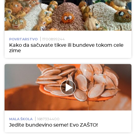
1700899244
POVRTARSTVO
Kako da sačuvate tikve ili bundeve tokom cele
zime
1687334400
MALA ŠKOLA
Jedite bundevino seme! Evo ZAŠTO!