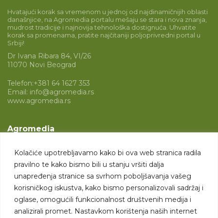
Hvatajući korak sa vremenom u jednoj od najdinamičnijih oblasti
današnjice, na Agromedia portalu mešaju se stara i nova znanja,
mudrost tradicije i najnovija tehnološka dostignuća. Uhvatite
korak sa promenama, pratite najčitaniji poljoprivredni portal u
Srbiji!
Dr Ivana Ribara 84, VI/26
11070 Novi Beograd
Telefon:
+381 64 1627 353
Email:
info@agromedia.rs
www.agromedia.rs
Agromedia
O nama
Kolačiće upotrebljavamo kako bi ova web stranica radila
Svet poljoprivrede
pravilno te kako bismo bili u stanju vršiti dalja
Marketing usluge
unapređenja stranice sa svrhom poboljšavanja vašeg
korisničkog iskustva, kako bismo personalizovali sadržaj i
Tražimo saradnike
oglase, omogućili funkcionalnost društvenih medija i
analizirali promet. Nastavkom korištenja naših internet
Kontakt