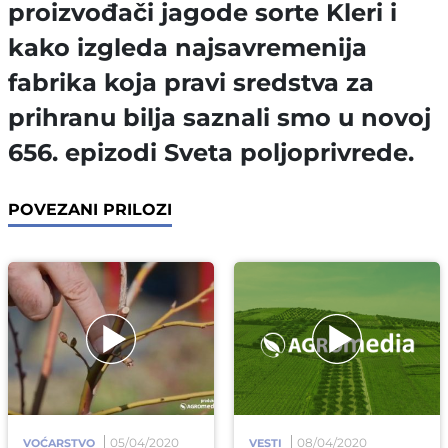
proizvođači jagode sorte Kleri i
kako izgleda najsavremenija
fabrika koja pravi sredstva za
prihranu bilja saznali smo u novoj
656. epizodi Sveta poljoprivrede.
POVEZANI PRILOZI
05/04/2020
08/04/2020
VOĆARSTVO
VESTI