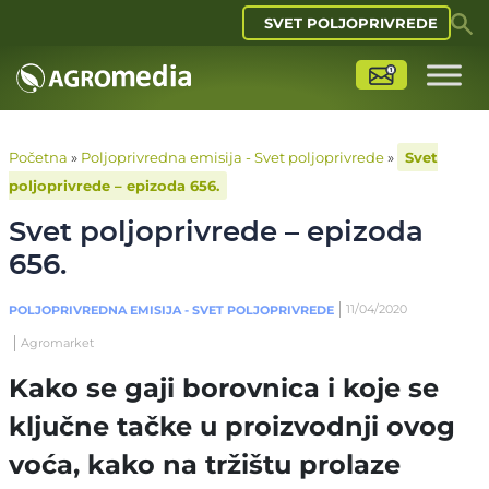
SVET POLJOPRIVREDE
Početna
»
Poljoprivredna emisija - Svet poljoprivrede
»
Svet
poljoprivrede – epizoda 656.
Svet poljoprivrede – epizoda
656.
11/04/2020
POLJOPRIVREDNA EMISIJA - SVET POLJOPRIVREDE
Agromarket
Kako se gaji borovnica i koje se
ključne tačke u proizvodnji ovog
voća, kako na tržištu prolaze