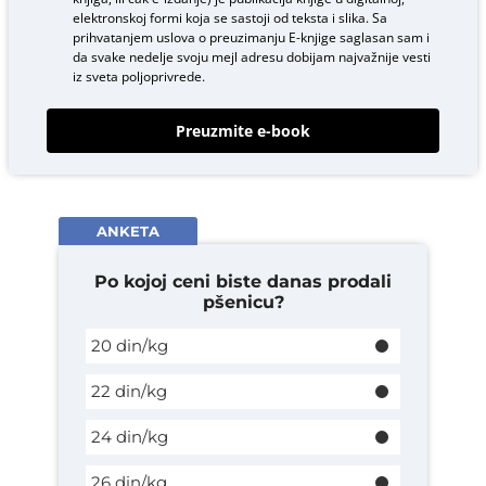
elektronskoj formi koja se sastoji od teksta i slika. Sa
prihvatanjem uslova o
preuzimanju E-knjige
saglasan sam i
da svake nedelje svoju mejl adresu dobijam najvažnije vesti
iz sveta poljoprivrede.
Preuzmite e-book
ANKETA
Po kojoj ceni biste danas prodali
pšenicu?
20 din/kg
22 din/kg
24 din/kg
26 din/kg