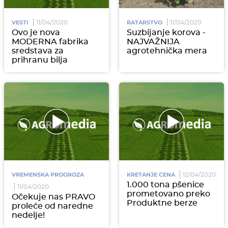
11/04/2020
11/04/2020
VESTI
RATARSTVO
Ovo je nova
Suzbijanje korova -
MODERNA fabrika
NAJVAŽNIJA
sredstava za
agrotehnička mera
prihranu bilja
12/04/2020
VREMENSKA PROGNOZA
KRETANJE CENA
1.000 tona pšenice
11/04/2020
prometovano preko
Očekuje nas PRAVO
Produktne berze
proleće od naredne
nedelje!