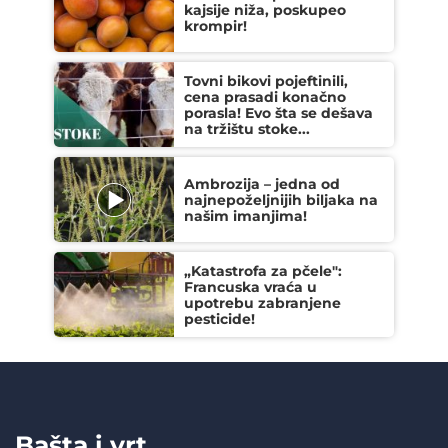
kajsije niža, poskupeo
krompir!
Tovni bikovi pojeftinili,
cena prasadi konačno
porasla! Evo šta se dešava
na tržištu stoke...
Ambrozija – jedna od
najnepoželjnijih biljaka na
našim imanjima!
„Katastrofa za pčele":
Francuska vraća u
upotrebu zabranjene
pesticide!
Bašta i vrt