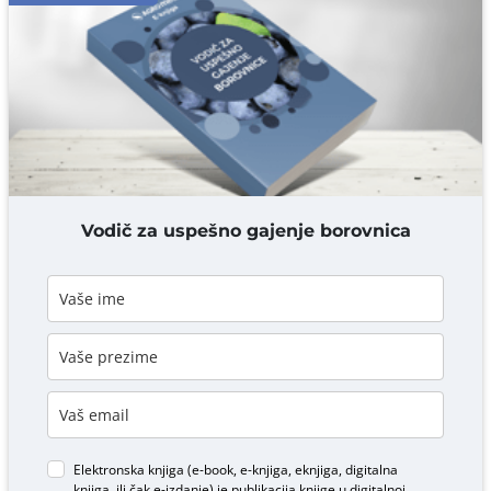
Komentar* obavezno
DODAJ KOMENTAR
Vodič za uspešno gajenje borovnica
Elektronska knjiga (e-book, e-knjiga, eknjiga, digitalna
knjiga, ili čak e-izdanje) je publikacija knjige u digitalnoj,