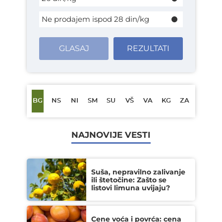
Ne prodajem ispod 28 din/kg
GLASAJ
REZULTATI
BG
NS
NI
SM
SU
VŠ
VA
KG
ZA
NAJNOVIJE VESTI
Suša, nepravilno zalivanje
ili štetočine: Zašto se
listovi limuna uvijaju?
Cene voća i povrća: cena