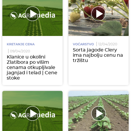
12/04/2020
KRETANJE CENA
VOĆARSTVO
Sorta jagode Clery
09/04/2020
ima najbolju cenu na
Klanice u okolini
tržištu
Zlatibora po višim
cenama otkupljivale
jagnjad i telad | Cene
stoke