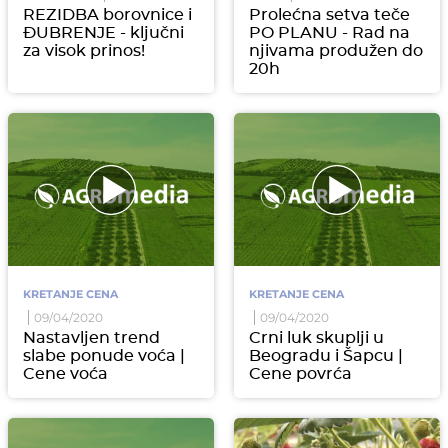
REZIDBA borovnice i
Prolećna setva teče
ĐUBRENJE - ključni
PO PLANU - Rad na
za visok prinos!
njivama produžen do
20h
KRETANJE CENA
KRETANJE CENA
09/04/2020
09/04/2020
Nastavljen trend
Crni luk skuplji u
slabe ponude voća |
Beogradu i Šapcu |
Cene voća
Cene povrća