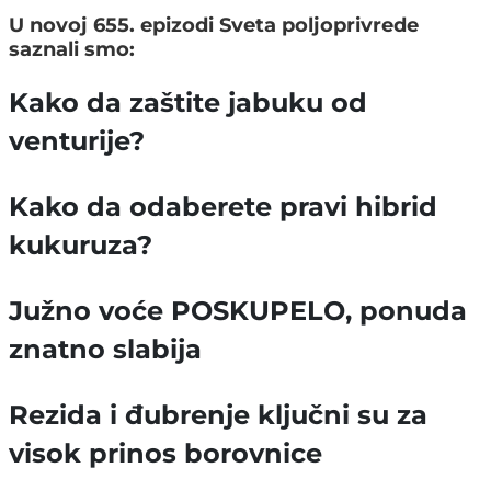
U novoj 655. epizodi Sveta poljoprivrede
saznali smo:
Kako da zaštite jabuku od
venturije?
Kako da odaberete pravi hibrid
kukuruza?
Južno voće POSKUPELO, ponuda
znatno slabija
Rezida i đubrenje ključni su za
visok prinos borovnice