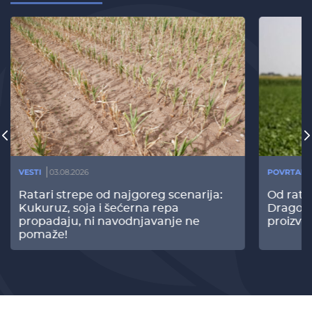
VESTI
03.08.2026
POVRTARS
Ratari strepe od najgoreg scenarija:
Od rata
Kukuruz, soja i šećerna repa
Dragomi
propadaju, ni navodnjavanje ne
proizvo
pomaže!