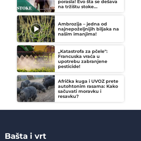
porasla! Evo šta se dešava
na tržištu stoke...
Ambrozija – jedna od
najnepoželjnijih biljaka na
našim imanjima!
„Katastrofa za pčele":
Francuska vraća u
upotrebu zabranjene
pesticide!
Afrička kuga i UVOZ prete
autohtonim rasama: Kako
sačuvati moravku i
resavku?
Bašta i vrt