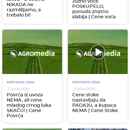
Južno voće
NIKADA ne
POSKUPELO,
razmišljamo, a
ponuda znatno
trebalo bi!
slabija | Cene voća
KRETANJE CENA
KRETANJE CENA
02/04/2020
02/04/2020
Povrća iz uvoza
Cene stoke
NEMA, ali cene
nastavljaju da
mladog crnog luka
PADAJU, a kupaca
SKAČU! | Cene
NEMA | Cene Stoke
Povrća