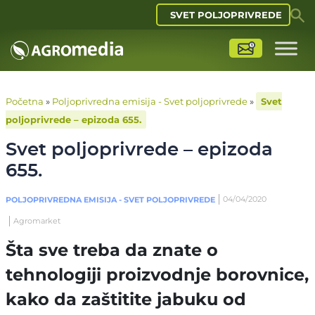
SVET POLJOPRIVREDE
Početna
»
Poljoprivredna emisija - Svet poljoprivrede
»
Svet
poljoprivrede – epizoda 655.
Svet poljoprivrede – epizoda
655.
04/04/2020
POLJOPRIVREDNA EMISIJA - SVET POLJOPRIVREDE
Agromarket
Šta sve treba da znate o
tehnologiji proizvodnje borovnice,
kako da zaštitite jabuku od