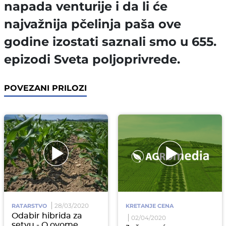
napada venturije i da li će
najvažnija pčelinja paša ove
godine izostati saznali smo u 655.
epizodi Sveta poljoprivrede.
POVEZANI PRILOZI
28/03/2020
RATARSTVO
KRETANJE CENA
Odabir hibrida za
02/04/2020
setvu - O ovome