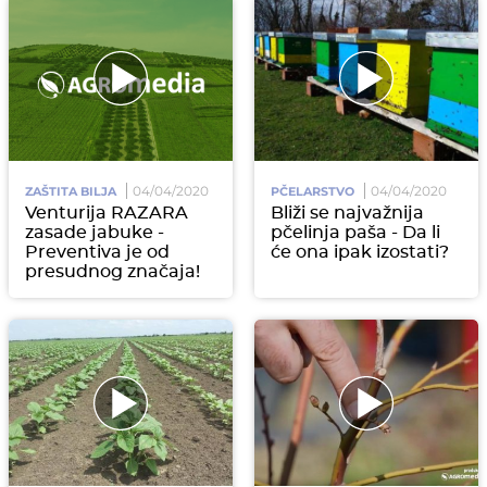
04/04/2020
04/04/2020
ZAŠTITA BILJA
PČELARSTVO
Venturija RAZARA
Bliži se najvažnija
zasade jabuke -
pčelinja paša - Da li
Preventiva je od
će ona ipak izostati?
presudnog značaja!