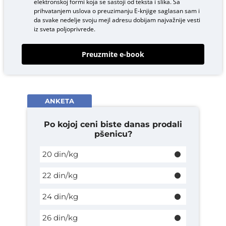
elektronskoj formi koja se sastoji od teksta i slika. Sa
prihvatanjem uslova o
preuzimanju E-knjige
saglasan sam i
da svake nedelje svoju mejl adresu dobijam najvažnije vesti
iz sveta poljoprivrede.
Preuzmite e-book
ANKETA
Po kojoj ceni biste danas prodali
pšenicu?
20 din/kg
22 din/kg
24 din/kg
26 din/kg