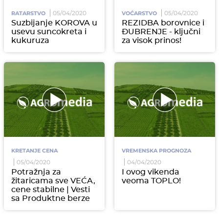
05/04/2020
05/04/2020
RATARSTVO
VOĆARSTVO
Suzbijanje KOROVA u
REZIDBA borovnice i
usevu suncokreta i
ĐUBRENJE - ključni
kukuruza
za visok prinos!
KRETANJE CENA
VREMENSKA PROGNOZA
05/04/2020
04/04/2020
Potražnja za
I ovog vikenda
žitaricama sve VEĆA,
veoma TOPLO!
cene stabilne | Vesti
sa Produktne berze