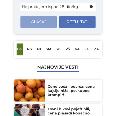
Ne prodajem ispod 28 din/kg
GLASAJ
REZULTATI
BG
NS
NI
SM
SU
VŠ
VA
KG
ZA
NAJNOVIJE VESTI
Cene voća i povrća: cena
kajsije niža, poskupeo
krompir!
Tovni bikovi pojeftinili,
cena prasadi konačno