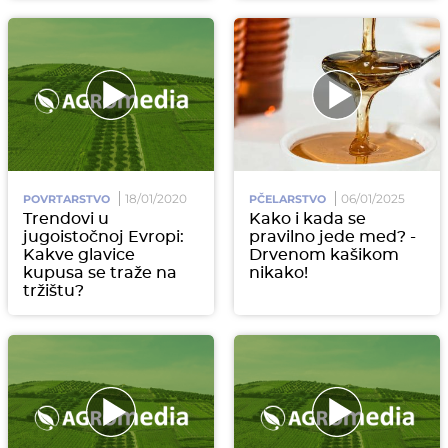
18/01/2020
06/01/2025
POVRTARSTVO
PČELARSTVO
Trendovi u
Kako i kada se
jugoistočnoj Evropi:
pravilno jede med? -
Kakve glavice
Drvenom kašikom
kupusa se traže na
nikako!
tržištu?