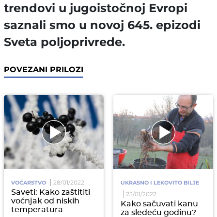
trendovi u jugoistočnoj Evropi
saznali smo u novoj 645. epizodi
Sveta poljoprivrede.
POVEZANI PRILOZI
28/01/2022
VOĆARSTVO
UKRASNO I LEKOVITO BILJE
Saveti: Kako zaštititi
23/01/2022
voćnjak od niskih
Kako sačuvati kanu
temperatura
za sledeću godinu?