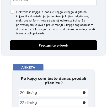
Elektronska knjiga (e-book, e-knjiga, eknjiga, digitalna
knjiga, ili čak e-izdanje) je publikacija knjige u digitalnoj,
elektronskoj formi koja se sastoji od teksta i slika. Sa
prihvatanjem uslova o
preuzimanju E-knjige
saglasan sam i
da svake nedelje svoju mejl adresu dobijam najvažnije vesti
iz sveta poljoprivrede.
Preuzmite e-book
ANKETA
Po kojoj ceni biste danas prodali
pšenicu?
20 din/kg
22 din/kg