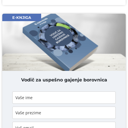
Ime i prezime* obavezno
Email* obavezno
E-KNJIGA
Komentar* obavezno
DODAJ KOMENTAR
Vodič za uspešno gajenje borovnica