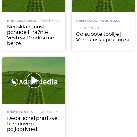
26/01/2020
KRETANJE CENA
VREMENSKA PROGNOZA
Neusklađenost
25/01/2020
ponude i tražnje |
Od subote toplije |
Vesti sa Produktne
Vremenska prognoza
berze
23/01/2022
PRIČE SA SELA
Deda Jonel prati sve
trendove u
poljoprivredi