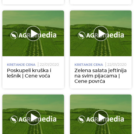
22/01/2020
22/01/2020
KRETANJE CENA
KRETANJE CENA
Poskupeli kruška i
Zelena salata jeftinija
lešnik | Cene voća
na svim pijacama |
Cene povrća