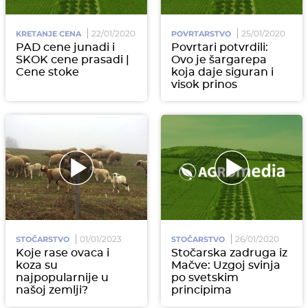
22/01/2020
25/01/2020
KRETANJE CENA
POVRTARSTVO
PAD cene junadi i
Povrtari potvrdili:
SKOK cene prasadi |
Ovo je šargarepa
Cene stoke
koja daje siguran i
visok prinos
01/01/2023
26/01/2020
STOČARSTVO
STOČARSTVO
Koje rase ovaca i
Stočarska zadruga iz
koza su
Mačve: Uzgoj svinja
najpopularnije u
po svetskim
našoj zemlji?
principima