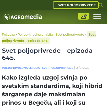
SVET POLJOPRIVREDE
Početna
»
Poljoprivredna emisija - Svet poljoprivrede
»
Svet
poljoprivrede – epizoda 645.
Svet poljoprivrede – epizoda
645.
25/01/2020
POLJOPRIVREDNA EMISIJA - SVET POLJOPRIVREDE
Kako izgleda uzgoj svinja po
svetskim standardima, koji hibrid
šargarepe daje maksimalan
prinos u Begeču, ali i koji su