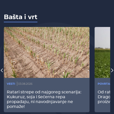
Bašta i vrt
VESTI
03.08.2026
POVRTARS
Ratari strepe od najgoreg scenarija:
Od rata
Kukuruz, soja i šećerna repa
Dragomi
propadaju, ni navodnjavanje ne
proizvo
pomaže!