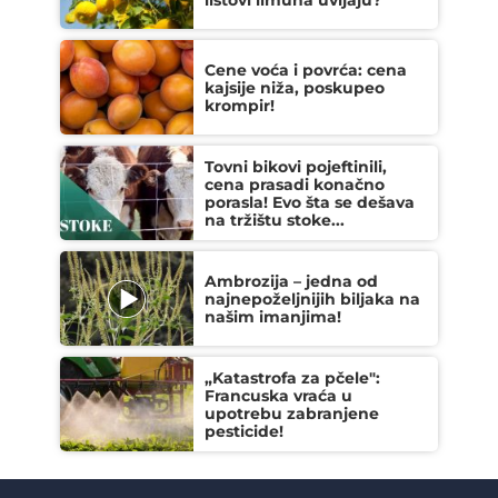
listovi limuna uvijaju?
Cene voća i povrća: cena
kajsije niža, poskupeo
krompir!
Tovni bikovi pojeftinili,
cena prasadi konačno
porasla! Evo šta se dešava
na tržištu stoke...
Ambrozija – jedna od
najnepoželjnijih biljaka na
našim imanjima!
„Katastrofa za pčele":
Francuska vraća u
upotrebu zabranjene
pesticide!