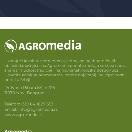
Hvatajući korak sa vremenom u jednoj od najdinamičnijih
oblasti današnjice, na Agromedia portalu mešaju se stara i nova
znanja, mudrost tradicije i najnovija tehnološka dostignuća.
Uhvatite korak sa promenama, pratite najčitaniji poljoprivredni
portal u Srbiji!
Dr Ivana Ribara 84, VI/26
11070 Novi Beograd
Telefon:
+381 64 1627 353
Email:
info@agromedia.rs
www.agromedia.rs
Agromedia