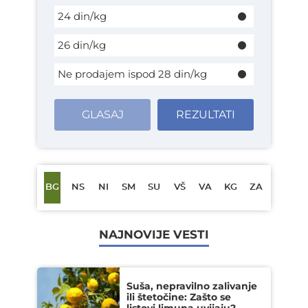
24 din/kg
26 din/kg
Ne prodajem ispod 28 din/kg
GLASAJ
REZULTATI
BG
NS
NI
SM
SU
VŠ
VA
KG
ZA
NAJNOVIJE VESTI
Suša, nepravilno zalivanje
ili štetočine: Zašto se