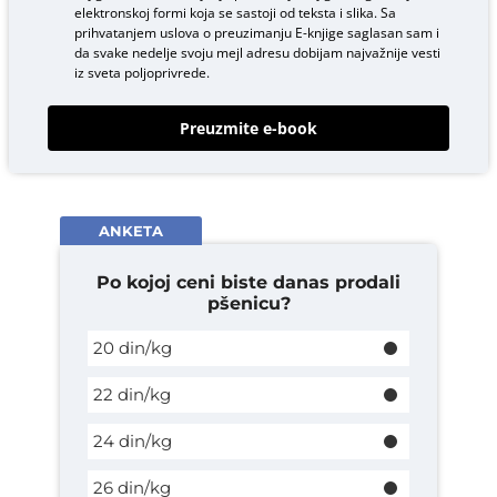
elektronskoj formi koja se sastoji od teksta i slika. Sa
prihvatanjem uslova o
preuzimanju E-knjige
saglasan sam i
da svake nedelje svoju mejl adresu dobijam najvažnije vesti
iz sveta poljoprivrede.
Preuzmite e-book
ANKETA
Po kojoj ceni biste danas prodali
pšenicu?
20 din/kg
22 din/kg
24 din/kg
26 din/kg