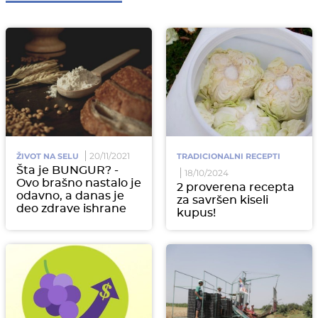
20/11/2021
ŽIVOT NA SELU
TRADICIONALNI RECEPTI
Šta je BUNGUR? -
18/10/2024
Ovo brašno nastalo je
2 proverena recepta
odavno, a danas je
za savršen kiseli
deo zdrave ishrane
kupus!