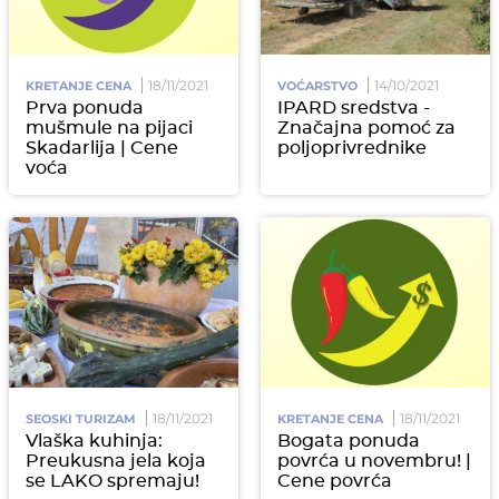
18/11/2021
14/10/2021
KRETANJE CENA
VOĆARSTVO
Prva ponuda
IPARD sredstva -
mušmule na pijaci
Značajna pomoć za
Skadarlija | Cene
poljoprivrednike
voća
18/11/2021
18/11/2021
SEOSKI TURIZAM
KRETANJE CENA
Vlaška kuhinja:
Bogata ponuda
Preukusna jela koja
povrća u novembru! |
se LAKO spremaju!
Cene povrća