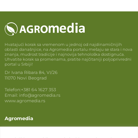
Hvatajući korak sa vremenom u jednoj od najdinamičnijih
oblasti današnjice, na Agromedia portalu mešaju se stara i nova
znanja, mudrost tradicije i najnovija tehnološka dostignuća.
Uhvatite korak sa promenama, pratite najčitaniji poljoprivredni
portal u Srbiji!
Dr Ivana Ribara 84, VI/26
11070 Novi Beograd
Telefon:
+381 64 1627 353
Email:
info@agromedia.rs
www.agromedia.rs
Agromedia
O nama