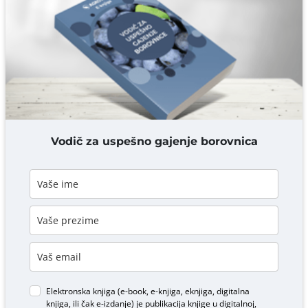
Komentar* obavezno
DODAJ KOMENTAR
Vodič za uspešno gajenje borovnica
Elektronska knjiga (e-book, e-knjiga, eknjiga, digitalna
knjiga, ili čak e-izdanje) je publikacija knjige u digitalnoj,