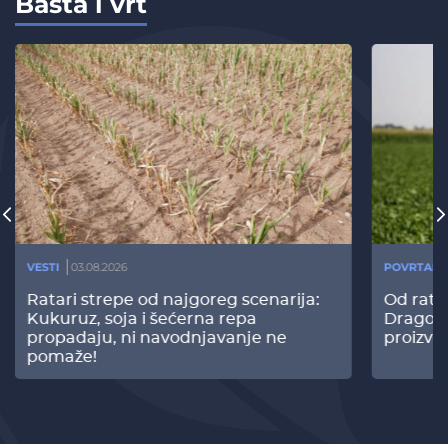
Bašta i vrt
VESTI
03.08.2026
POVRTARS
Ratari strepe od najgoreg scenarija:
Od rata
Kukuruz, soja i šećerna repa
Dragomi
propadaju, ni navodnjavanje ne
proizvo
pomaže!