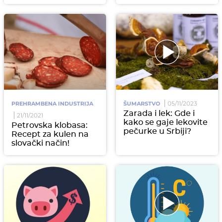
05/11/2023
PREHRAMBENA INDUSTRIJA
ŠUMARSTVO
Zarada i lek: Gde i
21/11/2021
kako se gaje lekovite
Petrovska klobasa:
pečurke u Srbiji?
Recept za kulen na
slovački način!