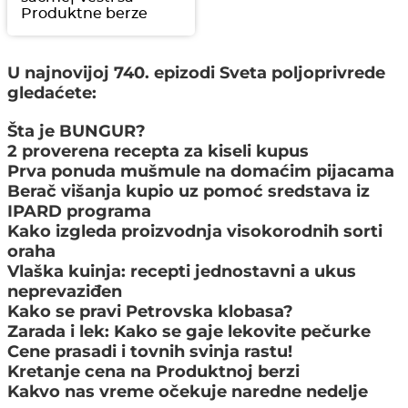
Produktne berze
U najnovijoj 740. epizodi Sveta poljoprivrede
gledaćete:
Šta je BUNGUR?
2 proverena recepta za kiseli kupus
Prva ponuda mušmule na domaćim pijacama
Berač višanja kupio uz pomoć sredstava iz
IPARD programa
Kako izgleda proizvodnja visokorodnih sorti
oraha
Vlaška kuinja: recepti jednostavni a ukus
neprevaziđen
Kako se pravi Petrovska klobasa?
Zarada i lek: Kako se gaje lekovite pečurke
Cene prasadi i tovnih svinja rastu!
Kretanje cena na Produktnoj berzi
Kakvo nas vreme očekuje naredne nedelje