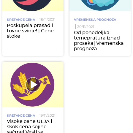
18/11/2021
KRETANJE CENA
VREMENSKA PROGNOZA
Poskupela prasad i
20/11/2021
tovne svinje! | Cene
Od ponedeljka
stoke
temepratura iznad
proseka| Vremenska
prognoza
19/11/2021
KRETANJE CENA
Visoke cene ULJA i
skok cena sojine
sačme| Vesti sa