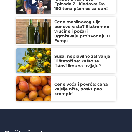
Epizoda 2 | Kladovo: Do
160 tona pšenice za dan!
Cena maslinovog ulja
ponovo raste? Ekstremne
vrućine i požari
ugrožavaju proizvodnju u
Evropi
Suša, nepravilno zalivanje
ili štetočine: Zašto se
listovi limuna uvijaju?
Cene voća i povrća: cena
kajsije niža, poskupeo
krompir!