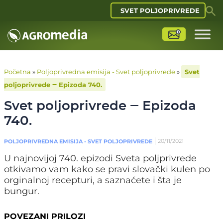
SVET POLJOPRIVREDE
Početna
»
Poljoprivredna emisija - Svet poljoprivrede
»
Svet
poljoprivrede ‒ Epizoda 740.
Svet poljoprivrede ‒ Epizoda
740.
20/11/2021
POLJOPRIVREDNA EMISIJA - SVET POLJOPRIVREDE
U najnovijoj 740. epizodi Sveta poljprivrede
otkivamo vam kako se pravi slovački kulen po
orginalnoj recepturi, a saznaćete i šta je
bungur.
POVEZANI PRILOZI