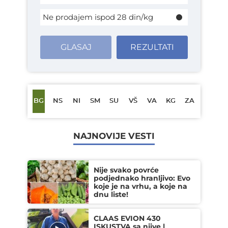
Ne prodajem ispod 28 din/kg
GLASAJ
REZULTATI
BG
NS
NI
SM
SU
VŠ
VA
KG
ZA
NAJNOVIJE VESTI
Nije svako povrće
podjednako hranljivo: Evo
koje je na vrhu, a koje na
dnu liste!
CLAAS EVION 430
ISKUSTVA sa njive |