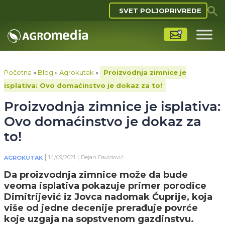
SVET POLJOPRIVREDE
Početna
»
Blog
»
Agrokutak
»
Proizvodnja zimnice je
isplativa: Ovo domaćinstvo je dokaz za to!
Proizvodnja zimnice je isplativa:
Ovo domaćinstvo je dokaz za
to!
14/09/2021
Dejan Davidović
AGROKUTAK
Da proizvodnja zimnice može da bude
veoma isplativa pokazuje primer porodice
Dimitrijević iz Jovca nadomak Ćuprije, koja
više od jedne decenije prerađuje povrće
koje uzgaja na sopstvenom gazdinstvu.