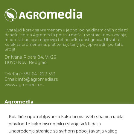
Hvatajući korak sa vremenom u jednoj od najdinamičnijih oblasti
današnjice, na Agromedia portalu mešaju se stara i nova znanja,
mudrost tradicije i najnovija tehnološka dostignuća. Uhvatite
korak sa promenama, pratite najčitaniji poljoprivredni portal u
Srbiji!
Dr Ivana Ribara 84, VI/26
11070 Novi Beograd
Telefon:
+381 64 1627 353
Email:
info@agromedia.rs
www.agromedia.rs
Agromedia
O nama
Kolačiće upotrebljavamo kako bi ova web stranica radila
Svet poljoprivrede
pravilno te kako bismo bili u stanju vršiti dalja
Marketing usluge
unapređenja stranice sa svrhom poboljšavanja vašeg