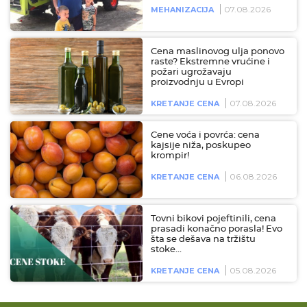
07.08.2026
MEHANIZACIJA
Cena maslinovog ulja ponovo
raste? Ekstremne vrućine i
požari ugrožavaju
proizvodnju u Evropi
07.08.2026
KRETANJE CENA
Cene voća i povrća: cena
kajsije niža, poskupeo
krompir!
06.08.2026
KRETANJE CENA
Tovni bikovi pojeftinili, cena
prasadi konačno porasla! Evo
šta se dešava na tržištu
stoke…
05.08.2026
KRETANJE CENA