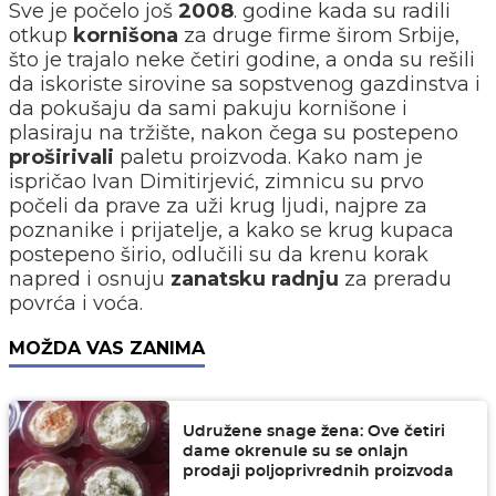
Sve je počelo još
2008
. godine kada su radili
otkup
kornišona
za druge firme širom Srbije,
što je trajalo neke četiri godine, a onda su rešili
da iskoriste sirovine sa sopstvenog gazdinstva i
da pokušaju da sami pakuju kornišone i
plasiraju na tržište, nakon čega su postepeno
proširivali
paletu proizvoda. Kako nam je
ispričao Ivan Dimitirjević, zimnicu su prvo
počeli da prave za uži krug ljudi, najpre za
poznanike i prijatelje, a kako se krug kupaca
postepeno širio, odlučili su da krenu korak
napred i osnuju
zanatsku radnju
za preradu
povrća i voća.
MOŽDA VAS ZANIMA
Udružene snage žena: Ove četiri
dame okrenule su se onlajn
prodaji poljoprivrednih proizvoda