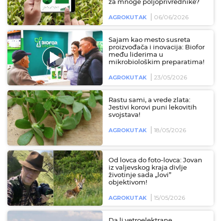
za mnoge poljoprivrednike?
06/06/2026
AGROKUTAK
Sajam kao mesto susreta
proizvođača i inovacija: Biofor
među liderima u
mikrobiološkim preparatima!
23/05/2026
AGROKUTAK
Rastu sami, a vrede zlata:
Jestivi korovi puni lekovitih
svojstava!
18/05/2026
AGROKUTAK
Od lovca do foto-lovca: Jovan
iz valjevskog kraja divlje
životinje sada „lovi”
objektivom!
15/05/2026
AGROKUTAK
Da li vetroelektrane