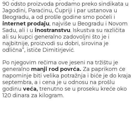
90 odsto proizvoda prodamo preko sindikata u
Jagodini, Paraćinu, Ćupriji i par ustanova u
Beogradu, a od prošle godine smo počeli i
internet prodaju
, najviše u Beogradu i Novom
Sadu, ali i u
inostranstvu
. Iskustva su različita
ali su kupci generalno zadovoljni što je i
najbitnije, proizvodi su dobri, sirovina je
odlična”, ističe Dimitirjević.
Po njegovim rečima ove jeseni na tržištu je
generalno
manji rod povrća.
Za paprikom će
napominje biti velika potražnja i biće je do kraja
septembra, a i cena je u odnosu na prošlu
godinu
veća,
trenutno se u proseku kreće oko
120 dinara za kilogram.