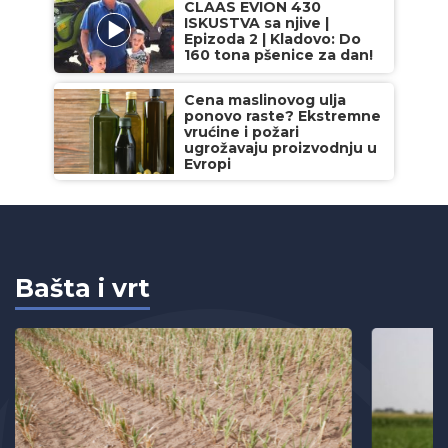
CLAAS EVION 430
ISKUSTVA sa njive |
Epizoda 2 | Kladovo: Do
160 tona pšenice za dan!
Cena maslinovog ulja
ponovo raste? Ekstremne
vrućine i požari
ugrožavaju proizvodnju u
Evropi
Bašta i vrt