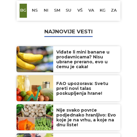
BG
NS
NI
SM
SU
VŠ
VA
KG
ZA
NAJNOVIJE VESTI
Viđate li mini banane u
prodavnicama? Nisu
ubrane prerano, evo u
čemu je caka!
FAO upozorava: Svetu
preti novi talas
poskupljenja hrane!
Nije svako povrće
podjednako hranljivo: Evo
koje je na vrhu, a koje na
dnu liste!