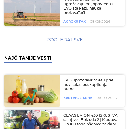
ugrožavaju poljoprivredu?
EVO šta kažu nauka i
proizvođači!
08/05/2026
AGROKUTAK
POGLEDAJ SVE
NAJČITANIJE VESTI
FAO upozorava: Svetu preti
novi talas poskupljenja
hrane!
08.08.2026
KRETANJE CENA
CLAAS EVION 430 ISKUSTVA
sa njive | Epizoda 2 | Kladovo:
Do 160 tona pšenice za dan!