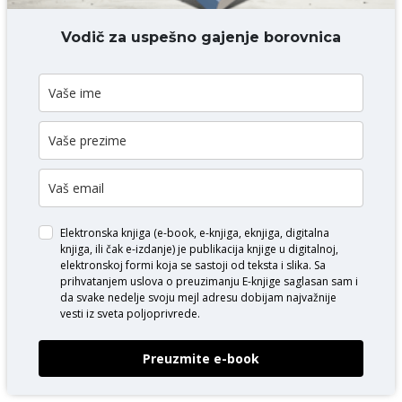
DODAJ KOMENTAR
Vodič za uspešno gajenje borovnica
Elektronska knjiga (e-book, e-knjiga, eknjiga, digitalna
knjiga, ili čak e-izdanje) je publikacija knjige u digitalnoj,
elektronskoj formi koja se sastoji od teksta i slika. Sa
prihvatanjem uslova o
preuzimanju E-knjige
saglasan sam i
da svake nedelje svoju mejl adresu dobijam najvažnije
vesti iz sveta poljoprivrede.
Preuzmite e-book