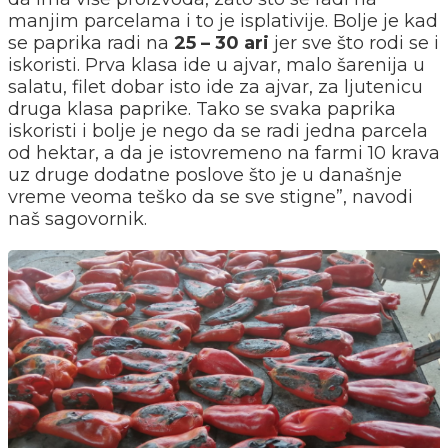
manjim parcelama i to je isplativije. Bolje je kad
se paprika radi na
25 – 30 ari
jer sve što rodi se i
iskoristi. Prva klasa ide u ajvar, malo šarenija u
salatu, filet dobar isto ide za ajvar, za ljutenicu
druga klasa paprike. Tako se svaka paprika
iskoristi i bolje je nego da se radi jedna parcela
od hektar, a da je istovremeno na farmi 10 krava
uz druge dodatne poslove što je u današnje
vreme veoma teško da se sve stigne”, navodi
naš sagovornik.