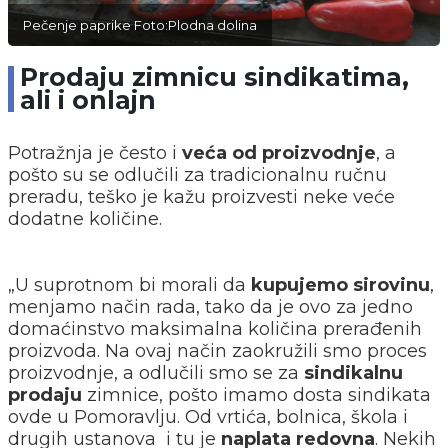
Pečenje paprike Foto:Plodna dolina
Prodaju zimnicu sindikatima,
ali i onlajn
Potražnja je često i
veća od proizvodnje
, a
pošto su se odlučili za tradicionalnu ručnu
preradu, teško je kažu proizvesti neke veće
dodatne količine.
„U suprotnom bi morali da
kupujemo sirovinu
,
menjamo način rada, tako da je ovo za jedno
domaćinstvo maksimalna količina prerađenih
proizvoda. Na ovaj način zaokružili smo proces
proizvodnje, a odlučili smo se za
sindikalnu
prodaju
zimnice, pošto imamo dosta sindikata
ovde u Pomoravlju. Od vrtića, bolnica, škola i
drugih ustanova i tu je
naplata redovna
. Nekih