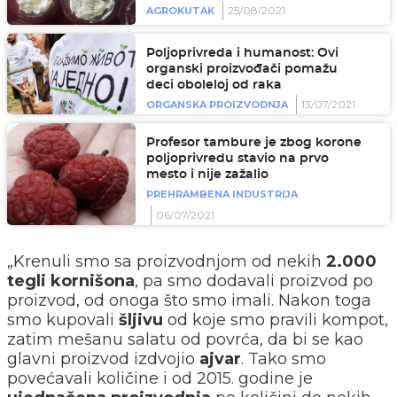
25/08/2021
AGROKUTAK
Poljoprivreda i humanost: Ovi
organski proizvođači pomažu
deci oboleloj od raka
13/07/2021
ORGANSKA PROIZVODNJA
Profesor tambure je zbog korone
poljoprivredu stavio na prvo
mesto i nije zažalio
PREHRAMBENA INDUSTRIJA
06/07/2021
„Krenuli smo sa proizvodnjom od nekih
2.000
tegli kornišona
, pa smo dodavali proizvod po
proizvod, od onoga što smo imali. Nakon toga
smo kupovali
šljivu
od koje smo pravili kompot,
zatim mešanu salatu od povrća, da bi se kao
glavni proizvod izdvojio
ajvar
. Tako smo
povećavali količine i od 2015. godine je