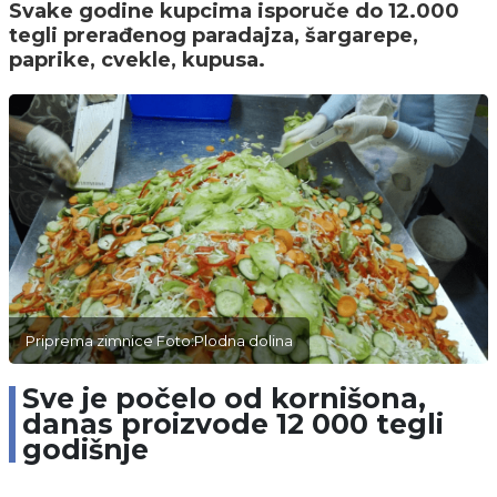
Svake godine kupcima isporuče do 12.000
tegli prerađenog paradajza, šargarepe,
paprike, cvekle, kupusa.
Priprema zimnice Foto:Plodna dolina
Sve je počelo od kornišona,
danas proizvode 12 000 tegli
godišnje