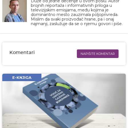
Duže od jedne decenije u ovom poslu. Autor
brojnih reportaža i informativnih priloga u
televizijskim emisjama, među kojima je
dominantno mesto zauzimala poljoprivreda.
Mislim da svaki proizvođač hrane, pa i onaj
najmanji, zaslužuje da se o njemu govori i piše.
Komentari
NAPIŠITE KOMENTAR
Ime i prezime* obavezno
Email* obavezno
E-KNJIGA
Komentar* obavezno