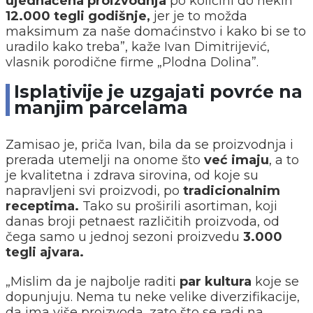
ujednačena proizvodnja
po količini do nekih
12.000 tegli godišnje,
jer je to možda
maksimum za naše domaćinstvo i kako bi se to
uradilo kako treba”, kaže Ivan Dimitrijević,
vlasnik porodične firme „Plodna Dolina”.
Isplativije je uzgajati povrće na
manjim parcelama
Zamisao je, priča Ivan, bila da se proizvodnja i
prerada utemelji na onome što
već imaju
, a to
je kvalitetna i zdrava sirovina, od koje su
napravljeni svi proizvodi, po
tradicionalnim
receptima.
Tako su proširili asortiman, koji
danas broji petnaest različitih proizvoda, od
čega samo u jednoj sezoni proizvedu
3.000
tegli ajvara.
„Mislim da je najbolje raditi
par kultura
koje se
dopunjuju. Nema tu neke velike diverzifikacije,
da ima više proizvoda, zato što se radi na