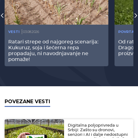
VESTI
03.08.2026
POVRTAR
Ratari strepe od najgoreg scenarija:
Od rata
Kukuruz, soja i šećerna repa
Dragomi
propadaju, ni navodnjavanje ne
proizvo
pomaže!
POVEZANE VESTI
Digitalna poljoprivreda u
Srbiji: Zašto su dronovi,
senzori i AI i dalje nedostupni