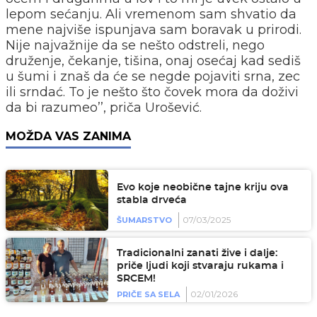
lepom sećanju. Ali vremenom sam shvatio da
mene najviše ispunjava sam boravak u prirodi.
Nije najvažnije da se nešto odstreli, nego
druženje, čekanje, tišina, onaj osećaj kad sediš
u šumi i znaš da će se negde pojaviti srna, zec
ili srndać. To je nešto što čovek mora da doživi
da bi razumeo’’, priča Urošević.
MOŽDA VAS ZANIMA
Evo koje neobične tajne kriju ova
stabla drveća
07/03/2025
ŠUMARSTVO
Tradicionalni zanati žive i dalje:
priče ljudi koji stvaraju rukama i
SRCEM!
02/01/2026
PRIČE SA SELA