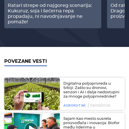
Ratari strepe od najgoreg scenarija:
Od rata
Kukuruz, soja i šećerna repa
Dragomi
propadaju, ni navodnjavanje ne
proizvo
pomaže!
POVEZANE VESTI
Digitalna poljoprivreda u
Srbiji: Zašto su dronovi,
senzori i AI i dalje nedostupni
za mnoge poljoprivrednike?
06/06/2026
AGROKUTAK
Sajam kao mesto susreta
proizvođača i inovacija: Biofor
među liderima u