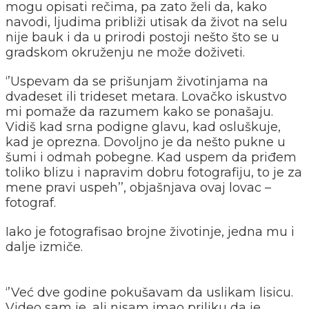
mogu opisati rečima, pa zato želi da, kako
navodi, ljudima približi utisak da život na selu
nije bauk i da u prirodi postoji nešto što se u
gradskom okruženju ne može doživeti.
‘’Uspevam da se prišunjam životinjama na
dvadeset ili trideset metara. Lovačko iskustvo
mi pomaže da razumem kako se ponašaju.
Vidiš kad srna podigne glavu, kad osluškuje,
kad je oprezna. Dovoljno je da nešto pukne u
šumi i odmah pobegne. Kad uspem da priđem
toliko blizu i napravim dobru fotografiju, to je za
mene pravi uspeh’’, objašnjava ovaj lovac –
fotograf.
Iako je fotografisao brojne životinje, jedna mu i
dalje izmiče.
‘’Već dve godine pokušavam da uslikam lisicu.
Video sam je, ali nisam imao priliku da je