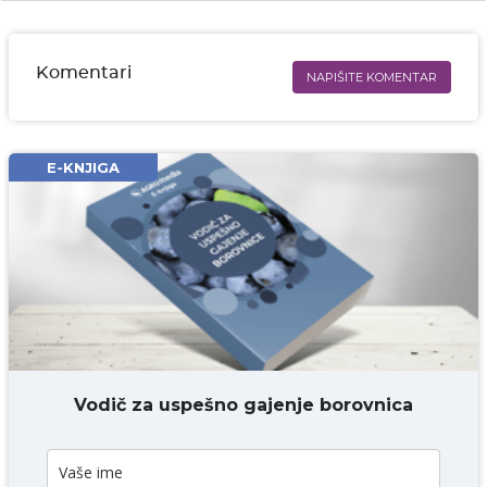
Komentari
NAPIŠITE KOMENTAR
Ime i prezime* obavezno
Email* obavezno
E-KNJIGA
Komentar* obavezno
DODAJ KOMENTAR
Vodič za uspešno gajenje borovnica