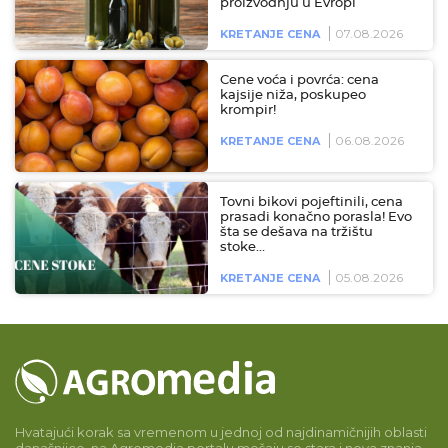
proizvodnju u Evropi
07.08.2026
KRETANJE CENA
Cene voća i povrća: cena
kajsije niža, poskupeo
krompir!
06.08.2026
KRETANJE CENA
Tovni bikovi pojeftinili, cena
prasadi konačno porasla! Evo
šta se dešava na tržištu
stoke…
05.08.2026
KRETANJE CENA
Hvatajući korak sa vremenom u jednoj od najdinamičnijih oblasti
današnjice, na Agromedia portalu mešaju se stara i nova znanja,