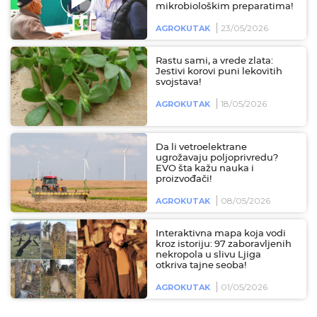
mikrobiološkim preparatima!
23/05/2026
AGROKUTAK
Rastu sami, a vrede zlata:
Jestivi korovi puni lekovitih
svojstava!
18/05/2026
AGROKUTAK
Da li vetroelektrane
ugrožavaju poljoprivredu?
EVO šta kažu nauka i
proizvođači!
08/05/2026
AGROKUTAK
Interaktivna mapa koja vodi
kroz istoriju: 97 zaboravljenih
nekropola u slivu Ljiga
otkriva tajne seoba!
01/05/2026
AGROKUTAK