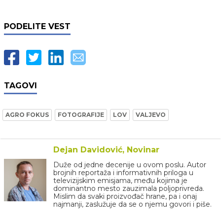
PODELITE VEST
TAGOVI
AGRO FOKUS
FOTOGRAFIJE
LOV
VALJEVO
Dejan Davidović, Novinar
Duže od jedne decenije u ovom poslu. Autor
brojnih reportaža i informativnih priloga u
televizijskim emisjama, među kojima je
dominantno mesto zauzimala poljoprivreda.
Mislim da svaki proizvođač hrane, pa i onaj
najmanji, zaslužuje da se o njemu govori i piše.