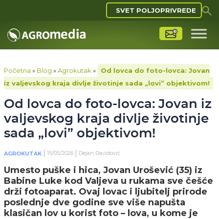
SVET POLJOPRIVREDE
Početna
»
Blog
»
Agrokutak
»
Od lovca do foto-lovca: Jovan
iz valjevskog kraja divlje životinje sada „lovi” objektivom!
Od lovca do foto-lovca: Jovan iz
valjevskog kraja divlje životinje
sada „lovi” objektivom!
15/05/2026
Dejan Davidović
AGROKUTAK
Umesto puške i hica, Jovan Urošević (35) iz
Babine Luke kod Valjeva u rukama sve češće
drži fotoaparat. Ovaj lovac i ljubitelj prirode
poslednje dve godine sve više napušta
klasičan lov u korist foto – lova, u kome je