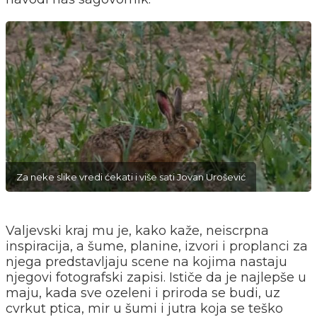
Za neke slike vredi ćekati i više sati Jovan Urošević
Valjevski kraj mu je, kako kaže, neiscrpna
inspiracija, a šume, planine, izvori i proplanci za
njega predstavljaju scene na kojima nastaju
njegovi fotografski zapisi. Ističe da je najlepše u
maju, kada sve ozeleni i priroda se budi, uz
cvrkut ptica, mir u šumi i jutra koja se teško