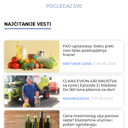
POGLEDAJ SVE
NAJČITANIJE VESTI
FAO upozorava: Svetu preti
novi talas poskupljenja
hrane!
08.08.2026
KRETANJE CENA
CLAAS EVION 430 ISKUSTVA
sa njive | Epizoda 2 | Kladovo:
Do 160 tona pšenice za dan!
07.08.2026
MEHANIZACIJA
Cena maslinovog ulja ponovo
raste? Ekstremne vrućine i
požari ugrožavaju