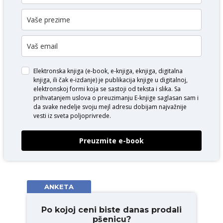
Elektronska knjiga (e-book, e-knjiga, eknjiga, digitalna
knjiga, ili čak e-izdanje) je publikacija knjige u digitalnoj,
elektronskoj formi koja se sastoji od teksta i slika. Sa
prihvatanjem uslova o
preuzimanju E-knjige
saglasan sam i
da svake nedelje svoju mejl adresu dobijam najvažnije
vesti iz sveta poljoprivrede.
Preuzmite e-book
ANKETA
Po kojoj ceni biste danas prodali
pšenicu?