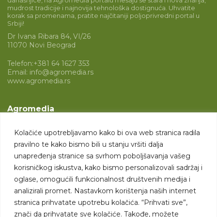
mudrost tradicije i najnovija tehnološka dostignuća. Uhvatite
korak sa promenama, pratite najčitaniji poljoprivredni portal u
Srbiji!
Dr Ivana Ribara 84, VI/26
11070 Novi Beograd
Telefon:
+381 64 1627 353
Email:
info@agromedia.rs
www.agromedia.rs
Agromedia
O nama
Kolačiće upotrebljavamo kako bi ova web stranica radila
Svet poljoprivrede
pravilno te kako bismo bili u stanju vršiti dalja
Marketing usluge
unapređenja stranice sa svrhom poboljšavanja vašeg
korisničkog iskustva, kako bismo personalizovali sadržaj i
Tražimo saradnike
oglase, omogućili funkcionalnost društvenih medija i
analizirali promet. Nastavkom korištenja naših internet
Kontakt
stranica prihvatate upotrebu kolačića. “Prihvati sve”,
znači da prihvatate sve kolačiće. Takođe, možete
Kontakt