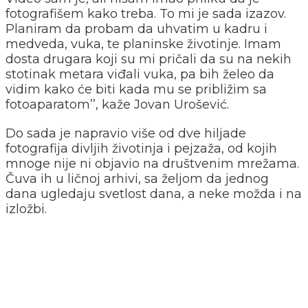
fotografišem kako treba. To mi je sada izazov.
Planiram da probam da uhvatim u kadru i
medveda, vuka, te planinske životinje. Imam
dosta drugara koji su mi pričali da su na nekih
stotinak metara viđali vuka, pa bih želeo da
vidim kako će biti kada mu se približim sa
fotoaparatom’’, kaže Jovan Urošević.
Do sada je napravio više od dve hiljade
fotografija divljih životinja i pejzaža, od kojih
mnoge nije ni objavio na društvenim mrežama.
Čuva ih u ličnoj arhivi, sa željom da jednog
dana ugledaju svetlost dana, a neke možda i na
izložbi.