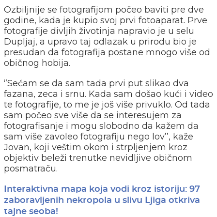
Ozbiljnije se fotografijom počeo baviti pre dve
godine, kada je kupio svoj prvi fotoaparat. Prve
fotografije divljih životinja napravio je u selu
Dupljaj, a upravo taj odlazak u prirodu bio je
presudan da fotografija postane mnogo više od
običnog hobija.
‘’Sećam se da sam tada prvi put slikao dva
fazana, zeca i srnu. Kada sam došao kući i video
te fotografije, to me je još više privuklo. Od tada
sam počeo sve više da se interesujem za
fotografisanje i mogu slobodno da kažem da
sam više zavoleo fotografiju nego lov’’, kaže
Jovan, koji veštim okom i strpljenjem kroz
objektiv beleži trenutke nevidljive običnom
posmatraču.
Interaktivna mapa koja vodi kroz istoriju: 97
zaboravljenih nekropola u slivu Ljiga otkriva
tajne seoba!