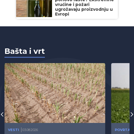
vrućine i požari
ugrožavaju proizvodnju u
Evropi
Bašta i vrt
VESTI
03.08.2026
POVRTAR