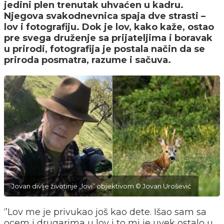
jedini plen trenutak uhvaćen u kadru.
Njegova svakodnevnica spaja dve strasti –
lov i fotografiju. Dok je lov, kako kaže, ostao
pre svega druženje sa prijateljima i boravak
u prirodi, fotografija je postala način da se
priroda posmatra, razume i sačuva.
Jovan divlje životinje „lovi” objektivom © Jovan Urošević
‘’Lov me je privukao još kao dete. Išao sam sa
ocem i drugarima u lov i to mi je uvek ostalo u