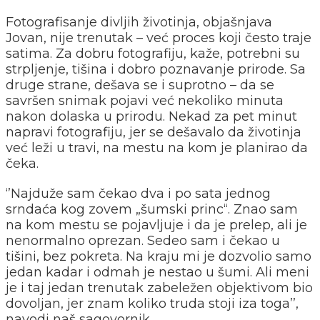
Fotografisanje divljih životinja, objašnjava
Jovan, nije trenutak – već proces koji često traje
satima. Za dobru fotografiju, kaže, potrebni su
strpljenje, tišina i dobro poznavanje prirode. Sa
druge strane, dešava se i suprotno – da se
savršen snimak pojavi već nekoliko minuta
nakon dolaska u prirodu. Nekad za pet minut
napravi fotografiju, jer se dešavalo da životinja
već leži u travi, na mestu na kom je planirao da
čeka.
‘’Najduže sam čekao dva i po sata jednog
srndaća kog zovem „šumski princ“. Znao sam
na kom mestu se pojavljuje i da je prelep, ali je
nenormalno oprezan. Sedeo sam i čekao u
tišini, bez pokreta. Na kraju mi je dozvolio samo
jedan kadar i odmah je nestao u šumi. Ali meni
je i taj jedan trenutak zabeležen objektivom bio
dovoljan, jer znam koliko truda stoji iza toga’’,
navodi naš sagovornik.