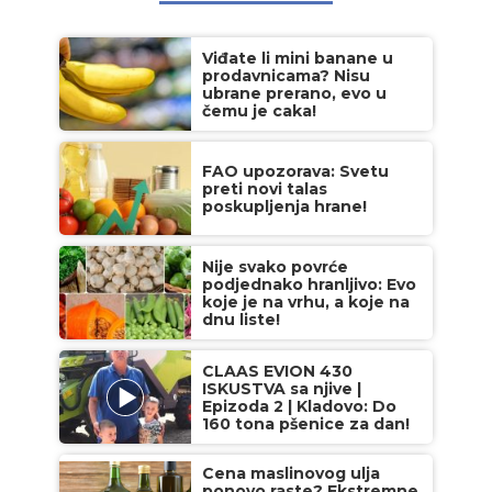
Viđate li mini banane u
prodavnicama? Nisu
ubrane prerano, evo u
čemu je caka!
FAO upozorava: Svetu
preti novi talas
poskupljenja hrane!
Nije svako povrće
podjednako hranljivo: Evo
koje je na vrhu, a koje na
dnu liste!
CLAAS EVION 430
ISKUSTVA sa njive |
Epizoda 2 | Kladovo: Do
160 tona pšenice za dan!
Cena maslinovog ulja
ponovo raste? Ekstremne