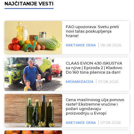
NAJČITANIJE VESTI
FAO upozorava: Svetu preti
novi talas poskupljenja
hrane!
08.08.2026
KRETANJE CENA
CLAAS EVION 430 ISKUSTVA
sa njive | Epizoda 2 | Kladovo:
Do 160 tona pšenice za dan!
07.08.2026
MEHANIZACIJA
Cena maslinovog ulja ponovo
raste? Ekstremne vrućine i
požari ugrožavaju
proizvodnju u Evropi
07.08.2026
KRETANJE CENA