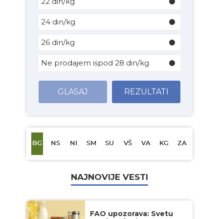
22 din/kg
24 din/kg
26 din/kg
Ne prodajem ispod 28 din/kg
GLASAJ
REZULTATI
BG
NS
NI
SM
SU
VŠ
VA
KG
ZA
NAJNOVIJE VESTI
FAO upozorava: Svetu