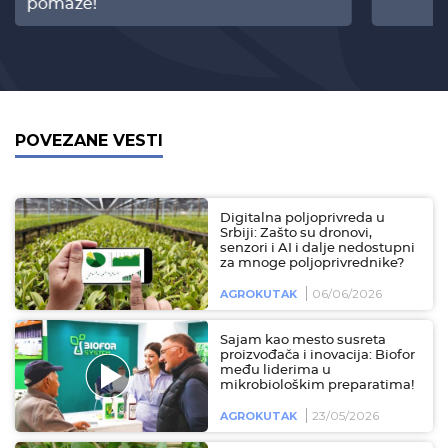
pomaže!
POVEZANE VESTI
Digitalna poljoprivreda u
Srbiji: Zašto su dronovi,
senzori i AI i dalje nedostupni
za mnoge poljoprivrednike?
06/06/2026
AGROKUTAK
Sajam kao mesto susreta
proizvođača i inovacija: Biofor
među liderima u
mikrobiološkim preparatima!
23/05/2026
AGROKUTAK