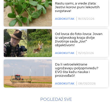
Rastu sami, a vrede zlata:
Jestivi korovi puni lekovitih
svojstava!
18/05/2026
AGROKUTAK
Od lovca do foto-lovca: Jovan
iz valjevskog kraja divlje
životinje sada „lovi”
objektivom!
15/05/2026
AGROKUTAK
Da li vetroelektrane
ugrožavaju poljoprivredu?
EVO šta kažu nauka i
proizvođači!
08/05/2026
AGROKUTAK
POGLEDAJ SVE