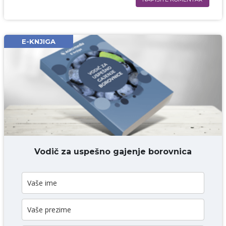
Ime i prezime* obavezno
Email* obavezno
E-KNJIGA
Komentar* obavezno
DODAJ KOMENTAR
Vodič za uspešno gajenje borovnica