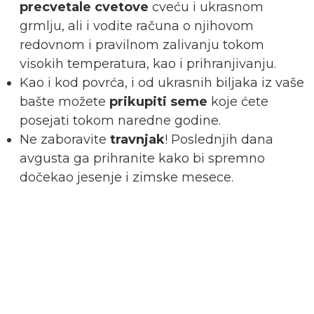
precvetale cvetove
cveću i ukrasnom
grmlju, ali i vodite računa o njihovom
redovnom i pravilnom zalivanju tokom
visokih temperatura, kao i prihranjivanju.
Kao i kod povrća, i od ukrasnih biljaka iz vaše
bašte možete
prikupiti seme
koje ćete
posejati tokom naredne godine.
Ne zaboravite
travnjak
! Poslednjih dana
avgusta ga prihranite kako bi spremno
dočekao jesenje i zimske mesece.