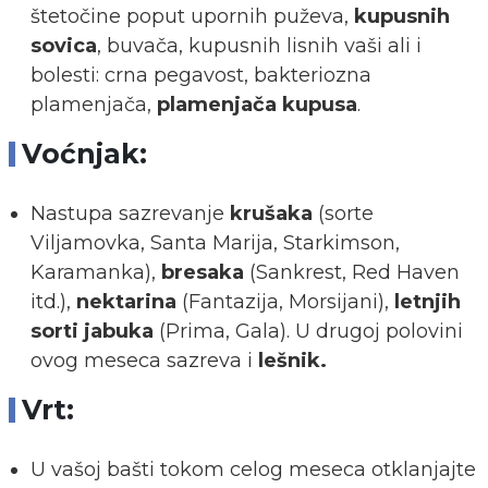
štetočine poput upornih puževa,
kupusnih
sovica
, buvača, kupusnih lisnih vaši ali i
bolesti: crna pegavost, bakteriozna
plamenjača,
plamenjača kupusa
.
Voćnjak:
Nastupa sazrevanje
krušaka
(sorte
Viljamovka, Santa Marija, Starkimson,
Karamanka),
bresaka
(Sankrest, Red Haven
itd.),
nektarina
(Fantazija, Morsijani),
letnjih
sorti jabuka
(Prima, Gala). U drugoj polovini
ovog meseca sazreva i
lešnik.
Vrt:
U vašoj bašti tokom celog meseca otklanjajte