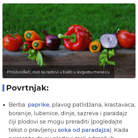
Proizvođači, ovo su radovi u bašti u avgustu mesecu
Povrtnjak:
Berba:
, plavog patlidžana, krastavaca,
paprike
boranije, lubenice, dinje, sazreva i paradajz
čiji plodovi se mogu preraditi (pogledajte
tekst o pravljenju
). Kada
soka od paradajza