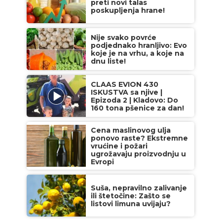
preti novi talas
poskupljenja hrane!
Nije svako povrće
podjednako hranljivo: Evo
koje je na vrhu, a koje na
dnu liste!
CLAAS EVION 430
ISKUSTVA sa njive |
Epizoda 2 | Kladovo: Do
160 tona pšenice za dan!
Cena maslinovog ulja
ponovo raste? Ekstremne
vrućine i požari
ugrožavaju proizvodnju u
Evropi
Suša, nepravilno zalivanje
ili štetočine: Zašto se
listovi limuna uvijaju?