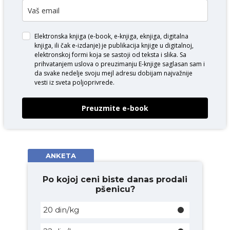
Elektronska knjiga (e-book, e-knjiga, eknjiga, digitalna
knjiga, ili čak e-izdanje) je publikacija knjige u digitalnoj,
elektronskoj formi koja se sastoji od teksta i slika. Sa
prihvatanjem uslova o
preuzimanju E-knjige
saglasan sam i
da svake nedelje svoju mejl adresu dobijam najvažnije
vesti iz sveta poljoprivrede.
Preuzmite e-book
ANKETA
Po kojoj ceni biste danas prodali
pšenicu?
20 din/kg