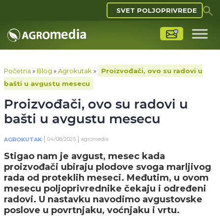
SVET POLJOPRIVREDE
Početna
»
Blog
»
Agrokutak
»
Proizvođači, ovo su radovi u
bašti u avgustu mesecu
Proizvođači, ovo su radovi u
bašti u avgustu mesecu
04/08/2025
agromedia
AGROKUTAK
Stigao nam je avgust, mesec kada
proizvođači ubiraju plodove svoga marljivog
rada od proteklih meseci. Međutim, u ovom
mesecu poljoprivrednike čekaju i određeni
radovi. U nastavku navodimo avgustovske
poslove u povrtnjaku, voćnjaku i vrtu.