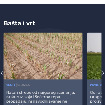
Bašta i vrt
VESTI
03.08.2026
POVRTAR
Ratari strepe od najgoreg scenarija:
Od rata
Kukuruz, soja i šećerna repa
Dragomi
propadaju, ni navodnjavanje ne
proizvo