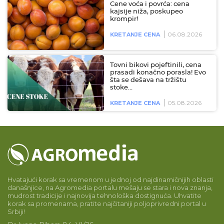
Cene voća i povrća: cena
kajsije niža, poskupeo
krompir!
06.08.2026
KRETANJE CENA
Tovni bikovi pojeftinili, cena
prasadi konačno porasla! Evo
šta se dešava na tržištu
stoke…
05.08.2026
KRETANJE CENA
Hvatajući korak sa vremenom u jednoj od najdinamičnijih oblasti
današnjice, na Agromedia portalu mešaju se stara i nova znanja,
mudrost tradicije i najnovija tehnološka dostignuća. Uhvatite
korak sa promenama, pratite najčitaniji poljoprivredni portal u
Srbiji!