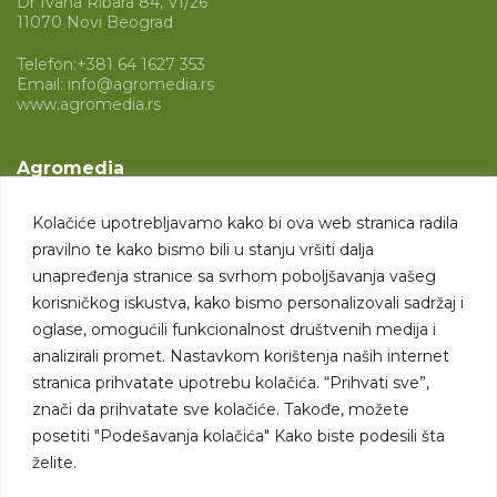
Dr Ivana Ribara 84, VI/26
11070 Novi Beograd
Telefon:
+381 64 1627 353
Email:
info@agromedia.rs
www.agromedia.rs
Agromedia
O nama
Kolačiće upotrebljavamo kako bi ova web stranica radila
Svet poljoprivrede
pravilno te kako bismo bili u stanju vršiti dalja
Marketing usluge
unapređenja stranice sa svrhom poboljšavanja vašeg
korisničkog iskustva, kako bismo personalizovali sadržaj i
Tražimo saradnike
oglase, omogućili funkcionalnost društvenih medija i
analizirali promet. Nastavkom korištenja naših internet
Kontakt
stranica prihvatate upotrebu kolačića. “Prihvati sve”,
znači da prihvatate sve kolačiće. Takođe, možete
Kontakt
posetiti "Podešavanja kolačića" Kako biste podesili šta
želite.