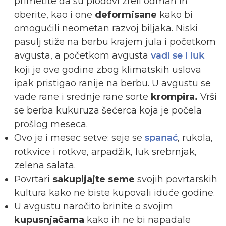
primetite da su plodovi zreli odmah ih
oberite, kao i one
deformisane
kako bi
omogućili neometan razvoj biljaka. Niski
pasulj stiže na berbu krajem jula i početkom
avgusta, a početkom avgusta
vadi se i luk
koji je ove godine zbog klimatskih uslova
ipak pristigao ranije na berbu. U avgustu se
vade rane i srednje rane sorte
krompira.
Vrši
se berba kukuruza šećerca koja je počela
prošlog meseca.
Ovo je i mesec setve: seje se
, rukola,
spanać
rotkvice i rotkve, arpadžik, luk srebrnjak,
zelena salata.
Povrtari
sakupljajte seme
svojih povrtarskih
kultura kako ne biste kupovali iduće godine.
U avgustu naročito brinite o svojim
kupusnjačama
kako ih ne bi napadale