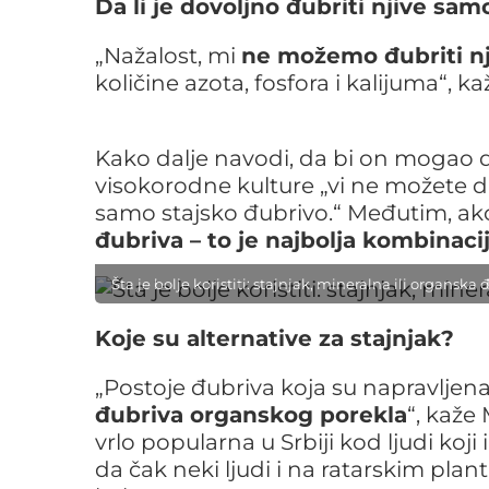
Da li je dovoljno đubriti njive sa
„Nažalost, mi
ne možemo đubriti n
količine azota, fosfora i kalijuma“, ka
Kako dalje navodi, da bi on mogao
visokorodne kulture „vi ne možete d
samo stajsko đubrivo.“ Međutim, ak
đubriva – to je najbolja kombinacij
Šta je bolje koristiti: stajnjak, mineralna ili organsk
Koje su alternative za stajnjak?
„Postoje đubriva koja su napravljena
đubriva organskog porekla
“, kaže
vrlo popularna u Srbiji kod ljudi koj
da čak neki ljudi i na ratarskim pla