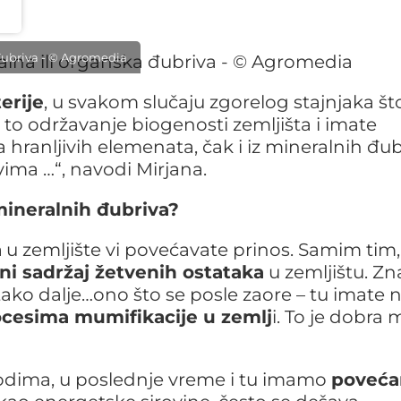
a đubriva - © Agromedia
erije
, u svakom slučaju zgorelog stajnjaka što
 to održavanje biogenosti zemljišta i imate
ranljivih elemenata, čak i iz mineralnih đub
ima …“, navodi Mirjana.
 mineralnih đubriva?
a
u zemljište vi povećavate prinos. Samim tim,
i sadržaj žetvenih ostataka
u zemljištu. Zna
 tako dalje…ono što se posle zaore – tu imate 
cesima mumifikacije u zemlj
i. To je dobra 
dima, u poslednje vreme i tu imamo
poveća