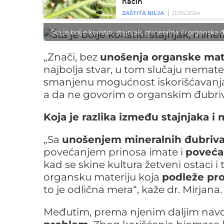
način
ZAŠTITA BILJA
21/05/2024
Šta je bolje koristiti: stajnjak, mineralna ili organsk
„Znači, bez
unošenja organske mat
najbolja stvar, u tom slučaju nemate
smanjenu mogućnost iskorišćavanja h
a da ne govorim o organskim đubriv
Koja je razlika između stajnjaka i
„Sa
unošenjem mineralnih đubriv
povećanjem prinosa imate i
povećan
kad se skine kultura žetveni ostaci i
organsku materiju koja
podleže pro
to je odlična mera“, kaže dr. Mirjana.
Međutim, prema njenim daljim navo