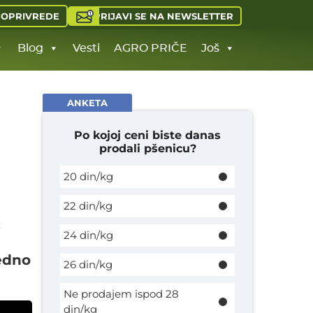
PRIJAVI SE NA NEWSLETTER
JOPRIVREDE
Blog
Vesti
AGRO PRIČE
Još
ANKETA
Po kojoj ceni biste danas
prodali pšenicu?
20 din/kg
22 din/kg
ć
24 din/kg
jedno
26 din/kg
Ne prodajem ispod 28
din/kg