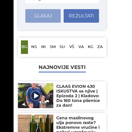
GLASAJ
REZULTATI
BG
NS
NI
SM
SU
VŠ
VA
KG
ZA
NAJNOVIJE VESTI
CLAAS EVION 430
ISKUSTVA sa njive |
Epizoda 2 | Kladovo:
Do 160 tona pšenice
za dan!
Cena maslinovog
ulja ponovo raste?
Ekstremne vrućine i