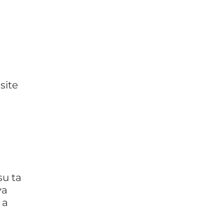
site
su ta
va
 a