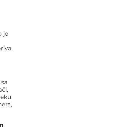
 je
riva,
 sa
či,
neku
mera,
n