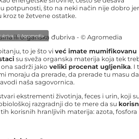
kao energetske sirovine, često se dešava
u potpunosti, što na neki način nije dobro jer
 kroz te žetvene ostatke.
a đubriva - © Agromedia
itanju, to je što vi
već imate mumifikovanu
staci
su sveža organska materija koja tek tre
ona sadrži jako
veliki procenat ugljenika
. I 
mi moraju da prerade, da prerade tu masu da
 navodi naša sagovornica.
tvari ekstrementi životinja, feces i urin, koji s
robiološkoj razgradnji do te mere da su
koris
 tih korisnih hranljivih materija: azota, fosfora 