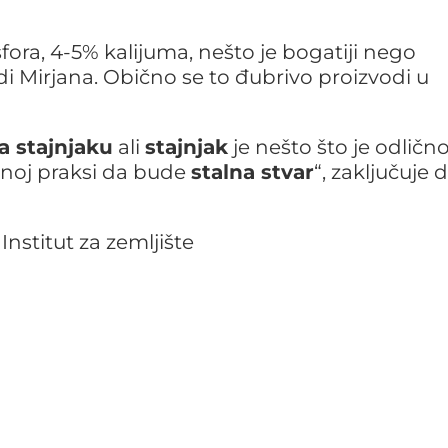
ora, 4-5% kalijuma, nešto je bogatiji nego
odi Mirjana. Obično se to đubrivo proizvodi u
a stajnjaku
ali
stajnjak
je nešto što je odlično
ednoj praksi da bude
stalna stvar
“, zaključuje d
Institut za zemljište