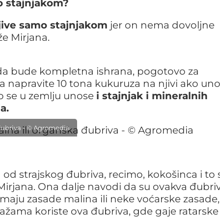
mo stajnjakom?
jive samo stajnjakom
jer on nema dovoljne
že Mirjana.
 da bude kompletna ishrana, pogotovo za
a napravite 10 tona kukuruza na njivi ako uno
o se u zemlju unose
i stajnjak i mineralnih
a.
a đubriva - © Agromedia
 od strajskog đubriva, recimo, kokošinca i to 
 Mirjana. Ona dalje navodi da su ovakva đubri
i imaju zasade malina ili neke voćarske zasade,
ntažama koriste ova đubriva, gde gaje ratarske