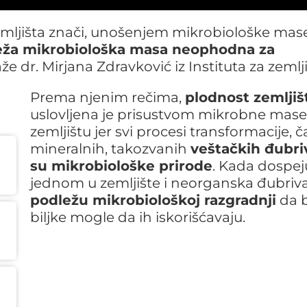
ljišta znači, unošenjem mikrobiološke mase
veža mikrobiološka masa neophodna za
aže dr. Mirjana Zdravković iz Instituta za zemlji
Prema njenim rečima,
plodnost zemljiš
uslovljena je prisustvom mikrobne mase
zemljištu jer svi procesi transformacije, č
mineralnih, takozvanih
veštačkih đubri
su mikrobiološke prirode
. Kada dospej
jednom u zemljište i neorganska đubriv
podležu mikrobiološkoj razgradnji
da b
biljke mogle da ih iskorišćavaju.