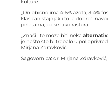
kulture.
„On obično ima 4-5% azota, 3-4% fosf
klasičan stajnjak i to je dobro“, nav
peletama, pa se lako rastura.
„Znači i to može biti neka
alternativ
je nešto što bi trebalo u poljoprivr
Mirjana Zdravković.
Sagovornica: dr. Mirjana Zdravković, 