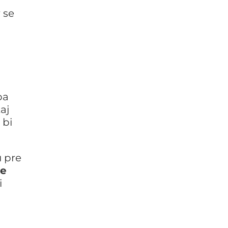
 se
ba
taj
 bi
u pre
ne
i