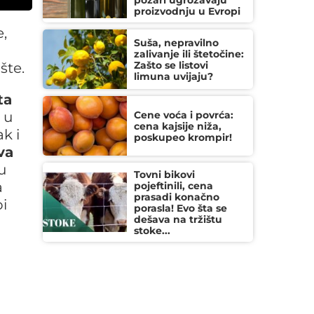
požari ugrožavaju
proizvodnju u Evropi
,
Suša, nepravilno
zalivanje ili štetočine:
Zašto se listovi
šte.
limuna uvijaju?
ta
 u
Cene voća i povrća:
cena kajsije niža,
ak i
poskupeo krompir!
va
u
Tovni bikovi
a
pojeftinili, cena
prasadi konačno
i
porasla! Evo šta se
dešava na tržištu
stoke...