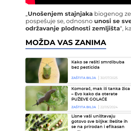
„
Unošenjem stajnjaka
biogenog zem
pospešuje se, odnosno
unosi se s
održavanje plodnosti zemljišta
“, k
MOŽDA VAS ZANIMA
Kako se rešiti smrdibuba
bez pesticida
ZAŠTITA BILJA
30/07/2025
Komorač, mak ili tanka žica
– Evo kako da oterate
PUŽEVE GOLAĆE
ZAŠTITA BILJA
22/05/2024
Lisne vaši uništavaju
gotovo sve biljke: Rešite ih
se na prirodan i efikasan