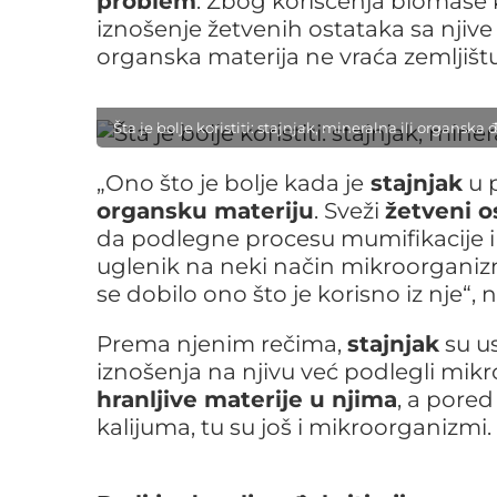
problem
. Zbog korišćenja biomase 
iznošenje žetvenih ostataka sa njive 
organska materija ne vraća zemljištu
Šta je bolje koristiti: stajnjak, mineralna ili organsk
„Ono što je bolje kada je
stajnjak
u p
organsku materiju
. Sveži
žetveni o
da podlegne procesu mumifikacije i 
uglenik na neki način mikroorganiz
se dobilo ono što je korisno iz nje“,
Prema njenim rečima,
stajnjak
su us
iznošenja na njivu već podlegli mik
hranljive materije u njima
, a pored
kalijuma, tu su još i mikroorganizmi.