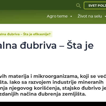
SVET POL
Agro teme
Život na selu
alna đubriva – Šta je efikasnije?
alna đubriva – Šta je
ivih materija i mikroorganizama, koji se ve
šta. Iako sa razvojem industrije mineranih
nja njegovog korišćenja, stajsko đubrivo 
ozdanijih načina đubrenja zemljišta.