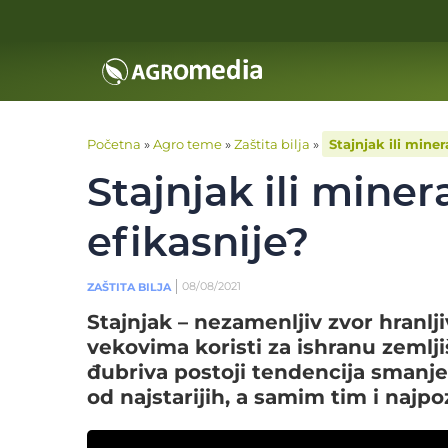
Početna
»
Agro teme
»
Zaštita bilja
»
Stajnjak ili miner
Stajnjak ili miner
efikasnije?
08/08/2021
ZAŠTITA BILJA
Stajnjak – nezamenljiv zvor hranlj
vekovima koristi za ishranu zemlji
đubriva postoji tendencija smanje
od najstarijih, a samim tim i najp