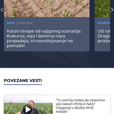
VESTI
03.08.2026
POVRTARS
Ratari strepe od najgoreg scenarija:
Od rata
Kukuruz, soja i šećerna repa
Dragomi
propadaju, ni navodnjavanje ne
proizvo
pomaže!
POVEZANE VESTI
“Tu zemlju treba da ostavimo
još nekom POSLE NAS”.
Ulaganje u Biofor NIJE
trošak!