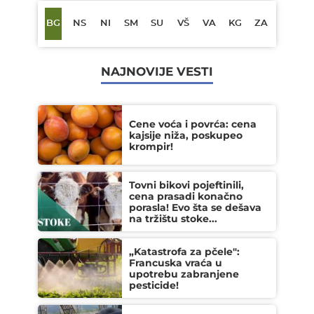
BG
NS
NI
SM
SU
VŠ
VA
KG
ZA
NAJNOVIJE VESTI
Cene voća i povrća: cena
kajsije niža, poskupeo
krompir!
Tovni bikovi pojeftinili,
cena prasadi konačno
porasla! Evo šta se dešava
na tržištu stoke...
„Katastrofa za pčele":
Francuska vraća u
upotrebu zabranjene
pesticide!