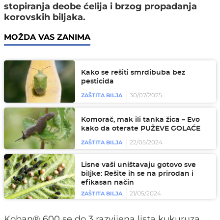
stopiranja deobe ćelija i brzog propadanja
korovskih biljaka.
MOŽDA VAS ZANIMA
Kako se rešiti smrdibuba bez
pesticida
30/07/2025
ZAŠTITA BILJA
Komorač, mak ili tanka žica – Evo
kako da oterate PUŽEVE GOLAĆE
22/05/2024
ZAŠTITA BILJA
Lisne vaši uništavaju gotovo sve
biljke: Rešite ih se na prirodan i
efikasan način
21/05/2024
ZAŠTITA BILJA
Koban® 600 se do 3 razvijena lista kukuruza