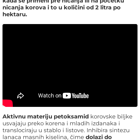
kada se primeni pre nicanja ili na početku
nicanja korova i to u količini od 2 litra po
hektaru.
Aktivnu materiju petoksamid
korovske biljke
usvajaju preko korena i mladih izdanaka i
translociraju u stablo i listove. Inhibira sintezu
lanaca masnih kiselina, čime
dolazi do