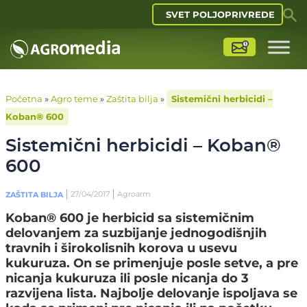
SVET POLJOPRIVREDE
Početna
»
Agro teme
»
Zaštita bilja
»
Sistemični herbicidi –
Koban® 600
Sistemični herbicidi – Koban®
600
27/04/2017
Agroarm
ZAŠTITA BILJA
Koban® 600 je herbicid sa sistemičnim
delovanjem za suzbijanje jednogodišnjih
travnih i širokolisnih korova u usevu
kukuruza. On se primenjuje posle setve, a pre
nicanja kukuruza ili posle nicanja do 3
razvijena lista. Najbolje delovanje ispoljava se