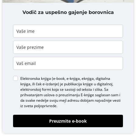
DODAJ KOMENTAR
Vodič za uspešno gajenje borovnica
Elektronska knjiga (e-book, e-knjiga, eknjiga, digitalna
knjiga, ili čak e-izdanje) je publikacija knjige u digitalnoj,
elektronskoj formi koja se sastoji od teksta i slika. Sa
prihvatanjem uslova o
preuzimanju E-knjige
saglasan sam i
da svake nedelje svoju mejl adresu dobijam najvažnije vesti
iz sveta poljoprivrede.
Preuzmite e-book