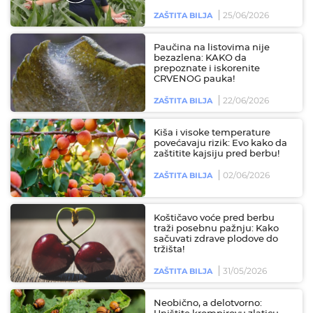
25/06/2026
ZAŠTITA BILJA
Paučina na listovima nije
bezazlena: KAKO da
prepoznate i iskorenite
CRVENOG pauka!
22/06/2026
ZAŠTITA BILJA
Kiša i visoke temperature
povećavaju rizik: Evo kako da
zaštitite kajsiju pred berbu!
02/06/2026
ZAŠTITA BILJA
Koštičavo voće pred berbu
traži posebnu pažnju: Kako
sačuvati zdrave plodove do
tržišta!
31/05/2026
ZAŠTITA BILJA
Neobično, a delotvorno: