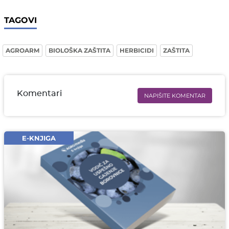
TAGOVI
AGROARM
BIOLOŠKA ZAŠTITA
HERBICIDI
ZAŠTITA
Komentari
NAPIŠITE KOMENTAR
Ime i prezime* obavezno
Email* obavezno
E-KNJIGA
Komentar* obavezno