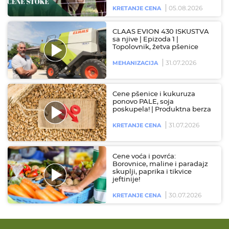
05.08.2026
KRETANJE CENA
CLAAS EVION 430 ISKUSTVA
sa njive | Epizoda 1 |
Topolovnik, žetva pšenice
31.07.2026
MEHANIZACIJA
Cene pšenice i kukuruza
ponovo PALE, soja
poskupela! | Produktna berza
31.07.2026
KRETANJE CENA
Cene voća i povrća:
Borovnice, maline i paradajz
skuplji, paprika i tikvice
jeftinije!
30.07.2026
KRETANJE CENA