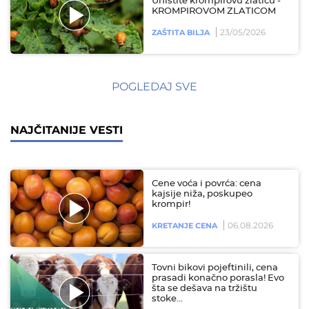
Uništite krompirovu zlaticu -
KROMPIROVOM ZLATICOM
23/05/2026
ZAŠTITA BILJA
POGLEDAJ SVE
NAJČITANIJE VESTI
Cene voća i povrća: cena
kajsije niža, poskupeo
krompir!
06.08.2026
KRETANJE CENA
Tovni bikovi pojeftinili, cena
prasadi konačno porasla! Evo
šta se dešava na tržištu
stoke…