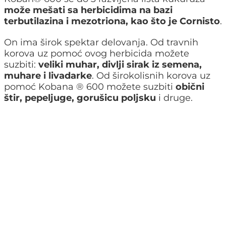
može mešati sa herbicidima na bazi
terbutilazina i mezotriona, kao što je Cornisto
.
On ima širok spektar delovanja. Od travnih
korova uz pomoć ovog herbicida možete
suzbiti:
veliki muhar, divlji sirak iz semena,
muhare i livadarke
. Od širokolisnih korova uz
pomoć Kobana ® 600 možete suzbiti
obični
štir, pepeljuge, gorušicu poljsku
i druge.