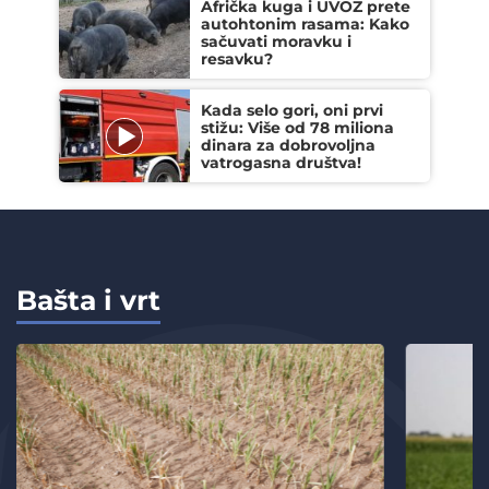
Afrička kuga i UVOZ prete
autohtonim rasama: Kako
sačuvati moravku i
resavku?
Kada selo gori, oni prvi
stižu: Više od 78 miliona
dinara za dobrovoljna
vatrogasna društva!
Bašta i vrt