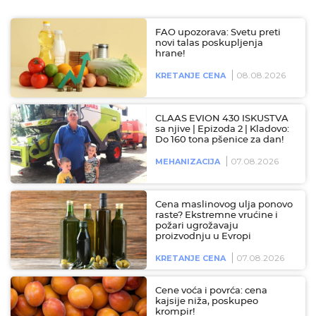
FAO upozorava: Svetu preti
novi talas poskupljenja
hrane!
08.08.2026
KRETANJE CENA
CLAAS EVION 430 ISKUSTVA
sa njive | Epizoda 2 | Kladovo:
Do 160 tona pšenice za dan!
07.08.2026
MEHANIZACIJA
Cena maslinovog ulja ponovo
raste? Ekstremne vrućine i
požari ugrožavaju
proizvodnju u Evropi
07.08.2026
KRETANJE CENA
Cene voća i povrća: cena
kajsije niža, poskupeo
krompir!