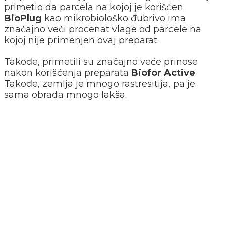
primetio da parcela na kojoj je korišćen
BioPlug
kao mikrobiološko đubrivo ima
značajno veći procenat vlage od parcele na
kojoj nije primenjen ovaj preparat.
Takođe, primetili su značajno veće prinose
nakon korišćenja preparata
Biofor Active
.
Takođe, zemlja je mnogo rastresitija, pa je
sama obrada mnogo lakša.