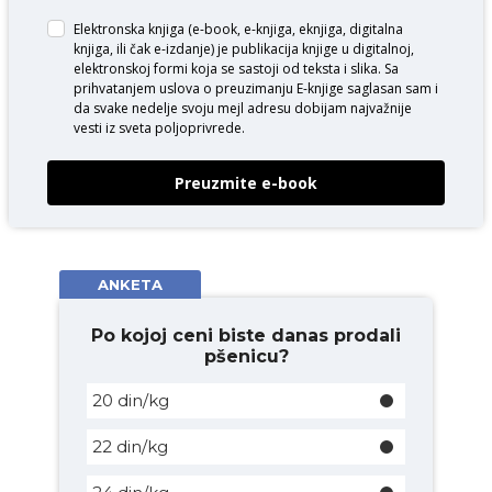
Elektronska knjiga (e-book, e-knjiga, eknjiga, digitalna
knjiga, ili čak e-izdanje) je publikacija knjige u digitalnoj,
elektronskoj formi koja se sastoji od teksta i slika. Sa
prihvatanjem uslova o
preuzimanju E-knjige
saglasan sam i
da svake nedelje svoju mejl adresu dobijam najvažnije
vesti iz sveta poljoprivrede.
Preuzmite e-book
ANKETA
Po kojoj ceni biste danas prodali
pšenicu?
20 din/kg
22 din/kg