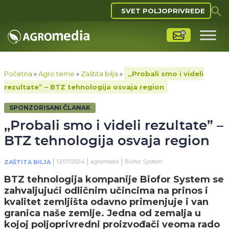
SVET POLJOPRIVREDE
Početna
»
Agro teme
»
Zaštita bilja
»
,,Probali smo i videli
rezultate” – BTZ tehnologija osvaja region
SPONZORISANI ČLANAK
,,Probali smo i videli rezultate” –
BTZ tehnologija osvaja region
13/07/2024
agromedia
Biofor System
ZAŠTITA BILJA
BTZ tehnologija kompanije Biofor System se
zahvaljujući odličnim učincima na prinos i
kvalitet zemljišta odavno primenjuje i van
granica naše zemlje. Jedna od zemalja u
kojoj poljoprivredni proizvođači veoma rado