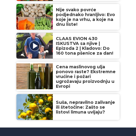
Nije svako povrće
podjednako hranljivo: Evo
koje je na vrhu, a koje na
dnu liste!
CLAAS EVION 430
ISKUSTVA sa njive |
Epizoda 2 | Kladovo: Do
160 tona pšenice za dan!
Cena maslinovog ulja
ponovo raste? Ekstremne
vrućine i požari
ugrožavaju proizvodnju u
Evropi
Suša, nepravilno zalivanje
ili štetočine: Zašto se
listovi limuna uvijaju?