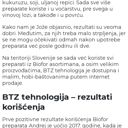
kukuruzu, soji, uljanoj repici. Sada sve više
preparate koriste i u voćarstvu, pre svega u
vinovoj lozi, a takođe i u povrću.
Kako nam je Jože objasnio, rezultati su veoma
dobri. Međutim, za njih treba malo strpljenja, jer
se ne mogu očekivati odmah nakon upotrebe
preparata već posle godinu ili dve.
Na teritoriji Slovenije se sada već koriste svi
preparati iz Biofor asortimana, a osim velikim
proizvođačima, BTZ tehnologija je dostupna i
malim, hobi-baštovanima putem internet
prodaje.
BTZ tehnologija – rezultati
korišćenja
Prve pozitivne rezultate korišćenja Biofor
preparata Andrej je uočio 2017. godine, kada je