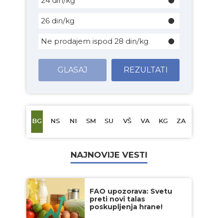
24 din/kg
26 din/kg
Ne prodajem ispod 28 din/kg
GLASAJ
REZULTATI
BG
NS
NI
SM
SU
VŠ
VA
KG
ZA
NAJNOVIJE VESTI
FAO upozorava: Svetu
preti novi talas
poskupljenja hrane!