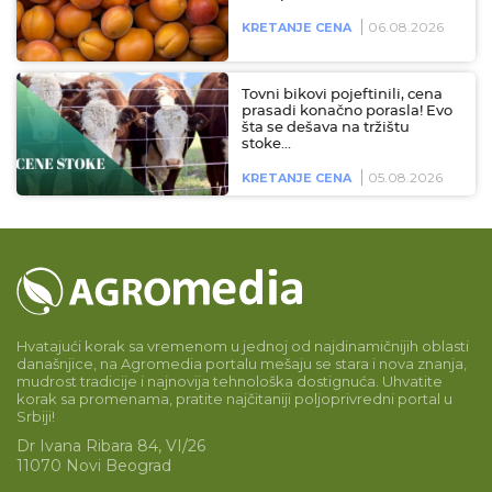
06.08.2026
KRETANJE CENA
Tovni bikovi pojeftinili, cena
prasadi konačno porasla! Evo
šta se dešava na tržištu
stoke…
05.08.2026
KRETANJE CENA
Hvatajući korak sa vremenom u jednoj od najdinamičnijih oblasti
današnjice, na Agromedia portalu mešaju se stara i nova znanja,
mudrost tradicije i najnovija tehnološka dostignuća. Uhvatite
korak sa promenama, pratite najčitaniji poljoprivredni portal u
Srbiji!
Dr Ivana Ribara 84, VI/26
11070 Novi Beograd