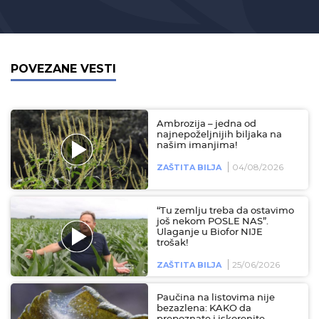
POVEZANE VESTI
Ambrozija – jedna od
najnepoželjnijih biljaka na
našim imanjima!
04/08/2026
ZAŠTITA BILJA
“Tu zemlju treba da ostavimo
još nekom POSLE NAS”.
Ulaganje u Biofor NIJE
trošak!
25/06/2026
ZAŠTITA BILJA
Paučina na listovima nije
bezazlena: KAKO da