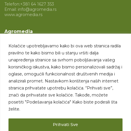
Telefon:
+381 64 1627 353
Email:
info@agromedia.rs
www.agromedia.rs
Agromedia
O nama
Kolačiće upotrebljavamo kako bi ova web stranica radila
Svet poljoprivrede
pravilno te kako bismo bili u stanju vršiti dalja
Marketing usluge
unapređenja stranice sa svrhom poboljšavanja vašeg
korisničkog iskustva, kako bismo personalizovali sadržaj i
Tražimo saradnike
oglase, omogućili funkcionalnost društvenih medija i
analizirali promet. Nastavkom korištenja naših internet
Kontakt
stranica prihvatate upotrebu kolačića. “Prihvati sve”,
znači da prihvatate sve kolačiće. Takođe, možete
Kontakt
posetiti "Podešavanja kolačića" Kako biste podesili šta
želite.
Prihvati Sve