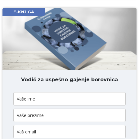
Email* obavezno
E-KNJIGA
Komentar* obavezno
DODAJ KOMENTAR
Vodič za uspešno gajenje borovnica