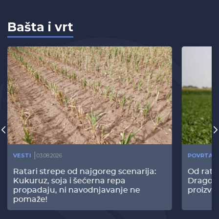
Bašta i vrt
VESTI
03.08.2026
POVRTAR
Ratari strepe od najgoreg scenarija:
Od rata
Kukuruz, soja i šećerna repa
Dragomi
propadaju, ni navodnjavanje ne
proizvo
pomaže!