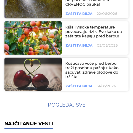
prepoznate i iskorenite
CRVENOG pauka!
22/06/2026
ZAŠTITA BILJA
Kiša i visoke temperature
povećavaju rizik: Evo kako da
zaštitite kajsiju pred berbu!
02/06/2026
ZAŠTITA BILJA
Koštičavo voće pred berbu
traži posebnu pažnju: Kako
sačuvati zdrave plodove do
tržišta!
31/05/2026
ZAŠTITA BILJA
POGLEDAJ SVE
NAJČITANIJE VESTI