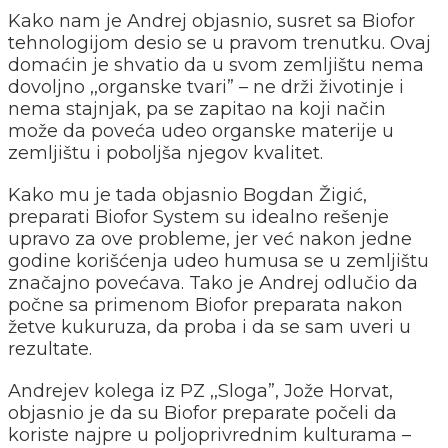
Kako nam je Andrej objasnio, susret sa Biofor
tehnologijom desio se u pravom trenutku. Ovaj
domaćin je shvatio da u svom zemljištu nema
dovoljno ,,organske tvari” – ne drži životinje i
nema stajnjak, pa se zapitao na koji način
može da poveća udeo organske materije u
zemljištu i poboljša njegov kvalitet.
Kako mu je tada objasnio Bogdan Žigić,
preparati Biofor System su idealno rešenje
upravo za ove probleme, jer već nakon jedne
godine korišćenja udeo humusa se u zemljištu
značajno povećava. Tako je Andrej odlučio da
počne sa primenom Biofor preparata nakon
žetve kukuruza, da proba i da se sam uveri u
rezultate.
Andrejev kolega iz PZ ,,Sloga”, Jože Horvat,
objasnio je da su Biofor preparate počeli da
koriste najpre u poljoprivrednim kulturama –