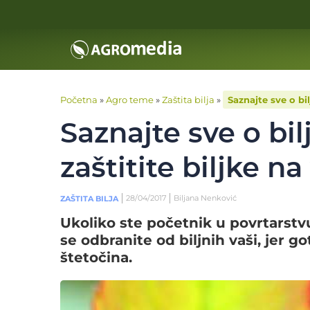
Početna
»
Agro teme
»
Zaštita bilja
»
Saznajte sve o bi
Saznajte sve o bi
zaštitite biljke n
28/04/2017
Biljana Nenković
ZAŠTITA BILJA
Ukoliko ste početnik u povrtarstvu
se odbranite od biljnih vaši, jer 
štetočina.