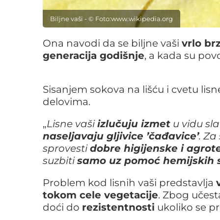
Biljne vaši - © Foto:www.wikipedia.org
Ona navodi da se biljne vaši
vrlo br
generacija godišnje
, a kada su povo
Sisanjem sokova na lišću i cvetu li
delovima.
„
Lisne vaši
izlučuju izmet
u vidu slat
naseljavaju gljivice ’čađavice’
. Za
sprovesti
dobre higijenske i agro
suzbiti
samo uz pomoć hemijskih 
Problem kod lisnih vaši predstavlja
tokom cele vegetacije
. Zbog učest
doći do
rezistentnosti
ukoliko se pri