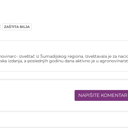
ZAŠTITA BILJA
ovinarc- izveštač iz Šumadijskog regiona. Izveštavala je za naci
ska izdanja, a poslednjih godinu dana aktivno je u agronovinarst
NAPIŠITE KOMENTAR