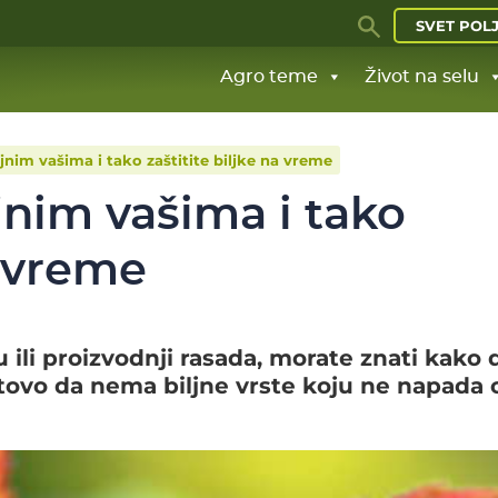
SVET POL
Agro teme
Život na selu
ljnim vašima i tako zaštitite biljke na vreme
ljnim vašima i tako
a vreme
 ili proizvodnji rasada, morate znati kako 
gotovo da nema biljne vrste koju ne napada 