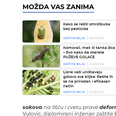
MOŽDA VAS ZANIMA
Kako se rešiti smrdibuba
bez pesticida
ZAŠTITA BILJA
30/07/2025
Komorač, mak ili tanka žica
– Evo kako da oterate
PUŽEVE GOLAĆE
ZAŠTITA BILJA
22/05/2024
Lisne vaši uništavaju
gotovo sve biljke: Rešite ih
se na prirodan i efikasan
način
ZAŠTITA BILJA
21/05/2024
sokova
na lišću i cvetu prave
defor
Vulović, diplomirani inženjer zaštite b