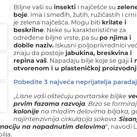
Biljne vaši su
insekti
i najčešće su
zelen
boje
. Ima i smeđih, žutih, ružičastih i crnih
je zelena najčešća. Mogu biti
krilate i
beskrilne
. Neke su karakteristične za
određene biljne vrste, pa su
po njima i
dobile naziv.
Iskusni poljoprivrednici ve
znaju da postoje
jabukina, breskvina i
repina vaš
. Napadaju bilje koje se gaji
i 
otvorenom i u plasteničkoj proizvodnj
Pobedite 3 najveća neprijatelja paradaj
„
Lisne vaši oštećuju povrtarske biljke
ve
prvim fazama razvoja
. Brzo se formira
kolonije
na mladim delovima biljaka, g
najintenzivnija cirkulacija sokova.
Sisa
maciju na napadnutim delovima
“, navodi L
ilja.