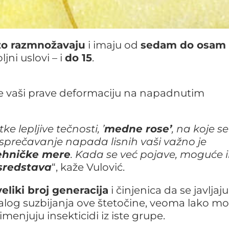
zo razmnožavaju
i imaju od
sedam do osam
ljni uslovi – i
do 15
.
sne vaši prave deformaciju na napadnutim
ke lepljive tečnosti, ’
medne rose’
, na koje se
 sprečavanje napada lisnih vaši važno je
tehničke mere
. Kada se već pojave, moguće i
sredstava
“, kaže Vulović.
veliki broj generacija
i činjenica da se javljaju
alog suzbijanja ove štetočine, veoma lako m
menjuju insekticidi iz iste grupe.