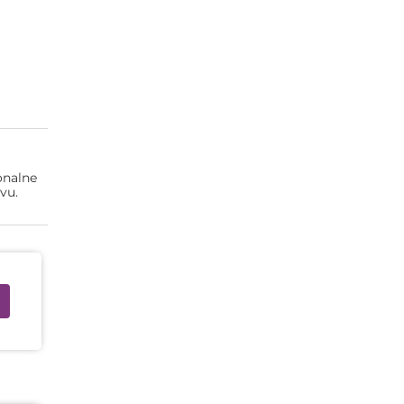
onalne
vu.