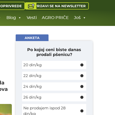
PRIJAVI SE NA NEWSLETTER
JOPRIVREDE
Blog
Vesti
AGRO PRIČE
Još
ANKETA
Po kojoj ceni biste danas
prodali pšenicu?
20 din/kg
22 din/kg
da
24 din/kg
ova
26 din/kg
Ne prodajem ispod 28
din/kg