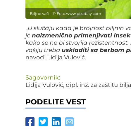
Biljne vaši - © Foto:www.pixabay.com
„
U slučaju kada je brojnost biljnih v
je
naizmenično primenjivati insekt
kako se ne bi stvorila rezistentnos
vašiju treba
uskladiti sa berbom p
navodi Lidija Vulović.
Sagovornik:
Lidija Vulović, dipl. inž. za zaštitu bilj
PODELITE VEST