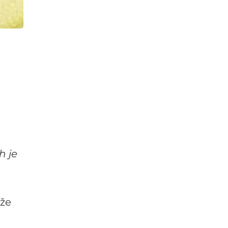
h je
ože