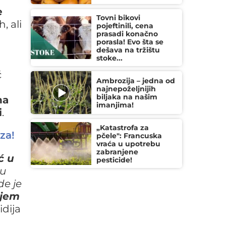
e
Tovni bikovi
, ali
pojeftinili, cena
prasadi konačno
porasla! Evo šta se
dešava na tržištu
stoke...
ć
Ambrozija – jedna od
najnepoželjnijih
biljaka na našim
na
imanjima!
i
.
„Katastrofa za
za!
pčele": Francuska
vraća u upotrebu
zabranjene
ć u
pesticide!
ju
de je
njem
idija