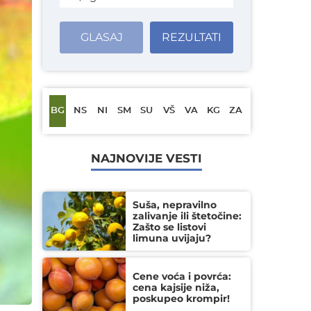
GLASAJ
REZULTATI
BG
NS
NI
SM
SU
VŠ
VA
KG
ZA
NAJNOVIJE VESTI
Suša, nepravilno
zalivanje ili štetočine:
Zašto se listovi
limuna uvijaju?
Cene voća i povrća:
cena kajsije niža,
poskupeo krompir!