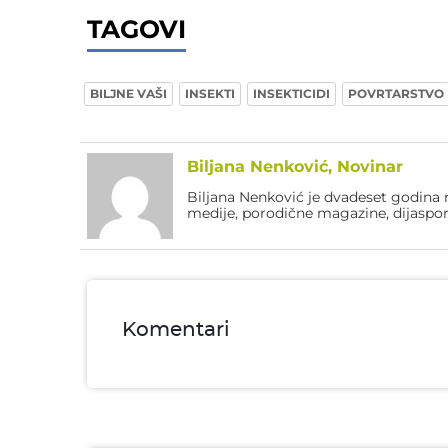
TAGOVI
BILJNE VAŠI
INSEKTI
INSEKTICIDI
POVRTARSTVO
Biljana Nenković, Novinar
Biljana Nenković je dvadeset godina n
medije, porodične magazine, dijaspor
Komentari
Ime i prezime* obavezno
Email* obavezno