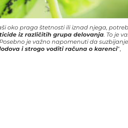
aši oko praga štetnosti ili iznad njega, potre
icide iz različitih grupa delovanja
. To je v
t. Posebno je važno napomenuti da suzbijanj
lodova i strogo voditi računa o karenci
“,
a