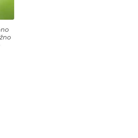
bno
ažno
e