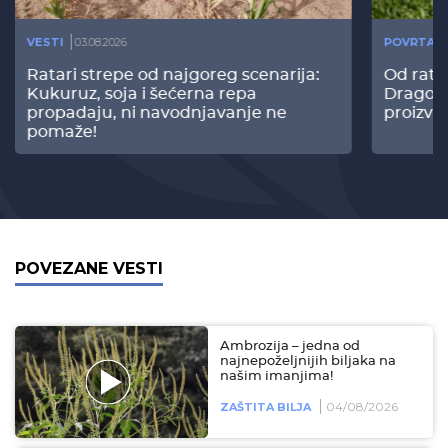
VESTI
03.08.2026
POVRTAR
Ratari strepe od najgoreg scenarija:
Od rata
Kukuruz, soja i šećerna repa
Dragomi
propadaju, ni navodnjavanje ne
proizvo
pomaže!
POVEZANE VESTI
Ambrozija – jedna od
najnepoželjnijih biljaka na
našim imanjima!
04/08/2026
ZAŠTITA BILJA