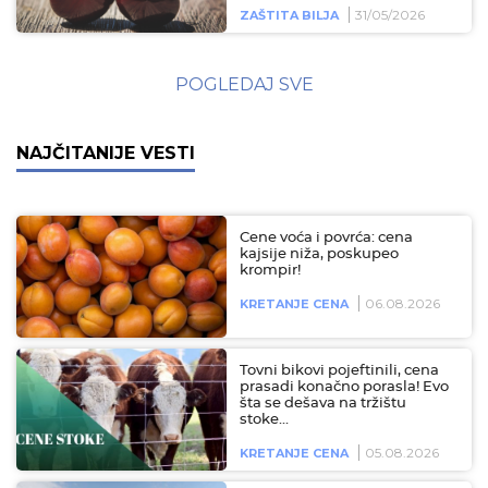
31/05/2026
ZAŠTITA BILJA
POGLEDAJ SVE
NAJČITANIJE VESTI
Cene voća i povrća: cena
kajsije niža, poskupeo
krompir!
06.08.2026
KRETANJE CENA
Tovni bikovi pojeftinili, cena
prasadi konačno porasla! Evo
šta se dešava na tržištu
stoke…
05.08.2026
KRETANJE CENA