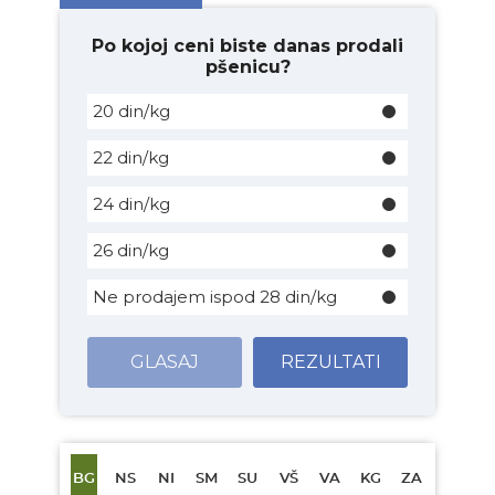
Po kojoj ceni biste danas prodali
pšenicu?
20 din/kg
22 din/kg
24 din/kg
26 din/kg
Ne prodajem ispod 28 din/kg
GLASAJ
REZULTATI
BG
NS
NI
SM
SU
VŠ
VA
KG
ZA