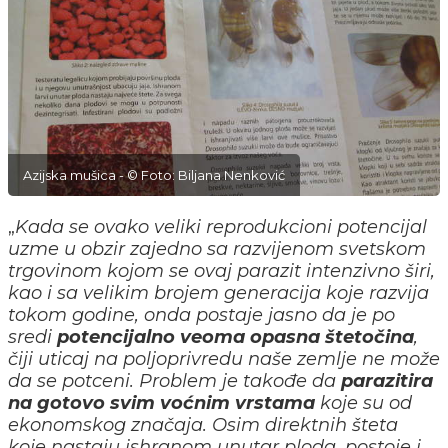
Azijska mušica - © Foto: Biljana Nenković
„
Kada se ovako veliki reprodukcioni potencijal
uzme u obzir zajedno sa razvijenom svetskom
trgovinom kojom se ovaj parazit intenzivno širi,
kao i sa velikim brojem generacija koje razvija
tokom godine, onda postaje jasno da je po
sredi
potencijalno veoma opasna štetočina
,
čiji uticaj na poljoprivredu naše zemlje ne može
da se potceni. Problem je takođe da
parazitira
na gotovo svim voćnim vrstama
koje su od
ekonomskog značaja. Osim direktnih šteta
koje nastaju ishranom unutar ploda, postoje i