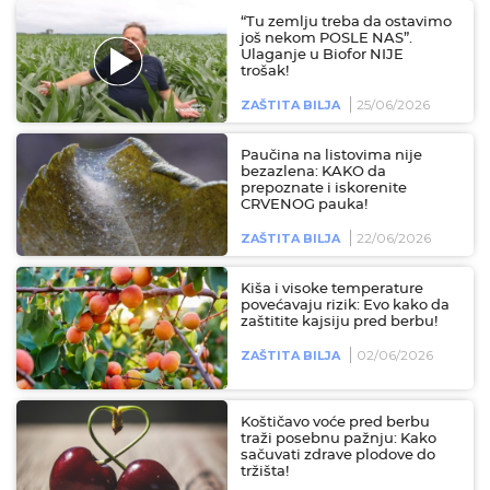
“Tu zemlju treba da ostavimo
još nekom POSLE NAS”.
Ulaganje u Biofor NIJE
trošak!
25/06/2026
ZAŠTITA BILJA
Paučina na listovima nije
bezazlena: KAKO da
prepoznate i iskorenite
CRVENOG pauka!
22/06/2026
ZAŠTITA BILJA
Kiša i visoke temperature
povećavaju rizik: Evo kako da
zaštitite kajsiju pred berbu!
02/06/2026
ZAŠTITA BILJA
Koštičavo voće pred berbu
traži posebnu pažnju: Kako
sačuvati zdrave plodove do
tržišta!