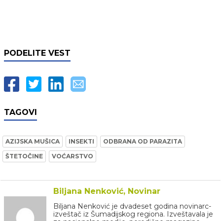
PODELITE VEST
TAGOVI
AZIJSKA MUŠICA
INSEKTI
ODBRANA OD PARAZITA
ŠTETOČINE
VOĆARSTVO
Biljana Nenković, Novinar
Biljana Nenković je dvadeset godina novinarc-
izveštač iz Šumadijskog regiona. Izveštavala je