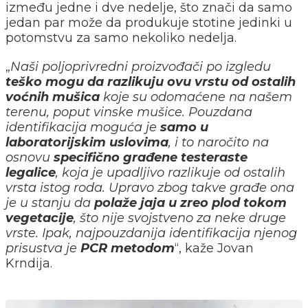
između jedne i dve nedelje, što znači da samo
jedan par može da produkuje stotine jedinki u
potomstvu za samo nekoliko nedelja.
„
Naši poljoprivredni proizvođači po izgledu
teško mogu da razlikuju ovu vrstu od ostalih
voćnih mušica
koje su odomaćene na našem
terenu, poput vinske mušice. Pouzdana
identifikacija moguća je
samo u
laboratorijskim uslovima
, i to naročito na
osnovu
specifično građene testeraste
legalice
, koja je upadljivo razlikuje od ostalih
vrsta istog roda. Upravo zbog takve građe ona
je u stanju da
polaže jaja u zreo plod tokom
vegetacije
, što nije svojstveno za neke druge
vrste. Ipak, najpouzdanija identifikacija njenog
prisustva je
PCR metodom
“, kaže Jovan
Krndija.