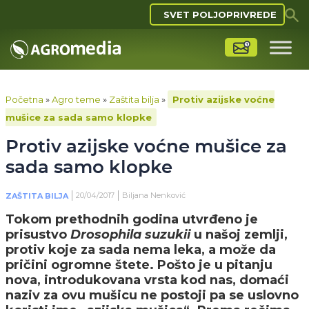
SVET POLJOPRIVREDE
Početna
»
Agro teme
»
Zaštita bilja
»
Protiv azijske voćne
mušice za sada samo klopke
Protiv azijske voćne mušice za
sada samo klopke
20/04/2017
Biljana Nenković
ZAŠTITA BILJA
Tokom prethodnih godina utvrđeno je
prisustvo
Drosophila suzukii
u našoj zemlji,
protiv koje za sada nema leka, a može da
pričini ogromne štete. Pošto je u pitanju
nova, introdukovana vrsta kod nas, domaći
naziv za ovu mušicu ne postoji pa se uslovno