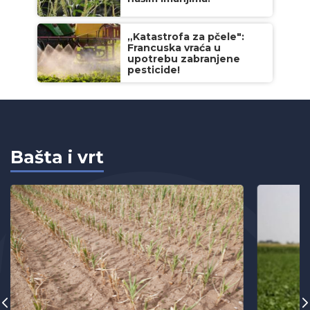
„Katastrofa za pčele":
Francuska vraća u
upotrebu zabranjene
pesticide!
Bašta i vrt