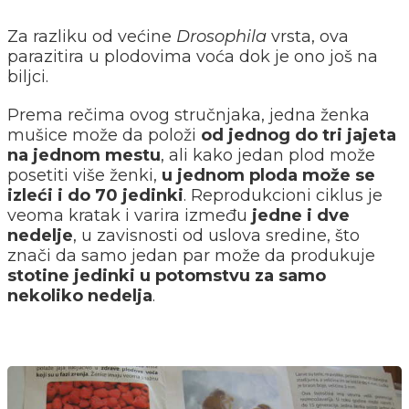
Za razliku od većine
Drosophila
vrsta, ova
parazitira u plodovima voća dok je ono još na
biljci.
Prema rečima ovog stručnjaka, jedna ženka
mušice može da položi
od jednog do tri jajeta
na jednom mestu
, ali kako jedan plod može
posetiti više ženki,
u jednom ploda može se
izleći i do 70 jedinki
. Reprodukcioni ciklus je
veoma kratak i varira između
jedne i dve
nedelje
, u zavisnosti od uslova sredine, što
znači da samo jedan par može da produkuje
stotine jedinki u potomstvu za samo
nekoliko nedelja
.