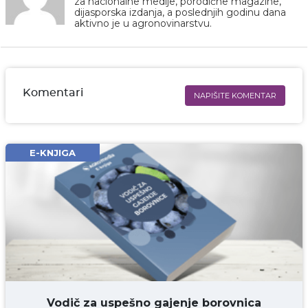
za nacionalne medije, porodične magazine,
dijasporska izdanja, a poslednjih godinu dana
aktivno je u agronovinarstvu.
Komentari
NAPIŠITE KOMENTAR
Ime i prezime* obavezno
Email* obavezno
E-KNJIGA
Komentar* obavezno
DODAJ KOMENTAR
Vodič za uspešno gajenje borovnica