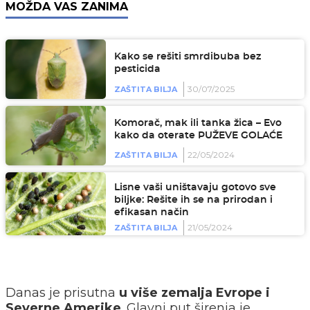
MOŽDA VAS ZANIMA
Kako se rešiti smrdibuba bez
pesticida
30/07/2025
ZAŠTITA BILJA
Komorač, mak ili tanka žica – Evo
kako da oterate PUŽEVE GOLAĆE
22/05/2024
ZAŠTITA BILJA
Lisne vaši uništavaju gotovo sve
biljke: Rešite ih se na prirodan i
efikasan način
21/05/2024
ZAŠTITA BILJA
Danas je prisutna
u više zemalja Evrope i
Severne Amerike
. Glavni put širenja je