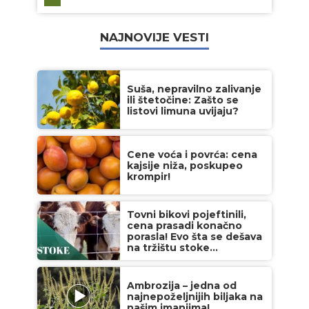
NAJNOVIJE VESTI
Suša, nepravilno zalivanje
ili štetočine: Zašto se
listovi limuna uvijaju?
Cene voća i povrća: cena
kajsije niža, poskupeo
krompir!
Tovni bikovi pojeftinili,
cena prasadi konačno
porasla! Evo šta se dešava
na tržištu stoke...
Ambrozija – jedna od
najnepoželjnijih biljaka na
našim imanjima!