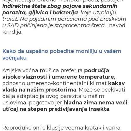
indirektne štete zbog pojave sekundarnih
parazita, gljivica i bakterija
, koje uzrokuju
trulež. Na pojedinim parcelama pod breskvom
u SAD pričinjena je stoprocentna šteta
“, navodi
Krndija.
Kako da uspešno pobedite moniliju u vašem
voćnjaku
Azijska voćna mušica preferira
područja
visoke vlažnosti i umerene temperature
,
odnosno umereno-kontinentalni klimat
kakav
vlada na našim prostorima
. Može se očekivati
dalja adaptacija ovog parazita u našim
uslovima, pogotovo jer
hladna zima nema veći
uticaj na stepen preživljavanja insekta
.
Reprodukcioni ciklus je veoma kratak i varira