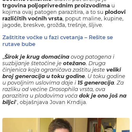
trgovina poljoprivrednim proizvodima
u
kojima ovaj patogen parazitira, a to su
plodovi
različitih voćnih vrsta
, poput maline, kupine,
jagode, breskve, grožđa, trešnje, šljive.
Zaštitite voćke u fazi cvetanja – Rešite se
rutave bube
„
Širok je krug domaćina
ovog patogena i
suzbijanje štetočine je
otežano
. Druga
činjenica koja ograničava zaštitu jeste
veliki
broj generacija u toku godine
. U toku godine
u povoljnim uslovima daje i
15 generacija
. Za
razliku od većine Drosophila vrsta, ova
parazitira u plodovima voća
dok je ono još na
biljci
“, objašnjava Jovan Krndija.