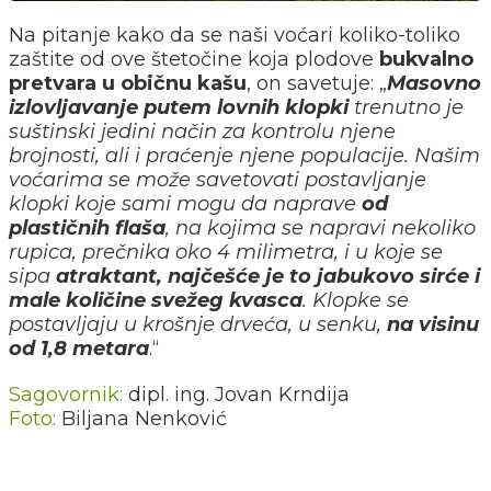
Na pitanje kako da se naši voćari koliko-toliko
zaštite od ove štetočine koja plodove
bukvalno
pretvara u običnu kašu
, on savetuje: „
Masovno
izlovljavanje putem lovnih klopki
trenutno je
suštinski jedini način za kontrolu njene
brojnosti, ali i praćenje njene populacije. Našim
voćarima se može savetovati postavljanje
klopki koje sami mogu da naprave
od
plastičnih flaša
, na kojima se napravi nekoliko
rupica, prečnika oko 4 milimetra, i u koje se
sipa
atraktant, najčešće je to jabukovo sirće i
male količine svežeg kvasca
. Klopke se
postavljaju u krošnje drveća, u senku,
na visinu
od 1,8 metara
.“
Sagovornik:
dipl. ing. Jovan Krndija
Foto:
Biljana Nenković