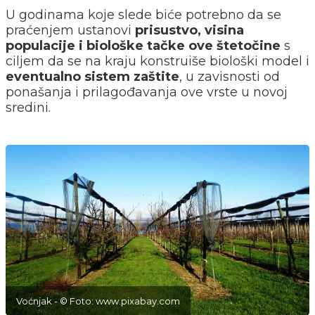
U godinama koje slede biće potrebno da se
praćenjem ustanovi
prisustvo, visina
populacije i biološke tačke ove štetočine
s
ciljem da se na kraju konstruiše biološki model i
eventualno sistem zaštite
, u zavisnosti od
ponašanja i prilagođavanja ove vrste u novoj
sredini.
Voćnjak - © Foto: www.pixabay.com