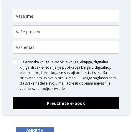
Elektronska knjiga (e-book, e-knjiga, eknjiga, digitalna
knjiga, ili čak e-izdanje) je publikacija knjige u digitalnoj,
elektronskoj formi koja se sastoji od teksta i slika. Sa
prihvatanjem uslova o
preuzimanju E-knjige
saglasan sam i
da svake nedelje svoju mejl adresu dobijam najvažnije
vesti iz sveta poljoprivrede.
Preuzmite e-book
ANKETA