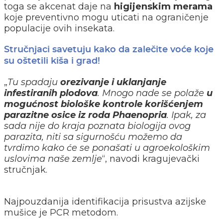
toga se akcenat daje na
higijenskim merama
koje preventivno mogu uticati na ograničenje
populacije ovih insekata.
Stručnjaci savetuju kako da zalečite voće koje
su oštetili kiša i grad!
„
Tu spadaju
orezivanje i uklanjanje
infestiranih plodova
. Mnogo nade se polaže
u
mogućnost biološke kontrole korišćenjem
parazitne osice iz roda Phaenopria
. Ipak, za
sada nije do kraja poznata biologija ovog
parazita, niti sa sigurnošću možemo da
tvrdimo kako će se ponašati u agroekološkim
uslovima naše zemlje
“, navodi kragujevački
stručnjak.
Najpouzdanija identifikacija prisustva azijske
mušice je PCR metodom.