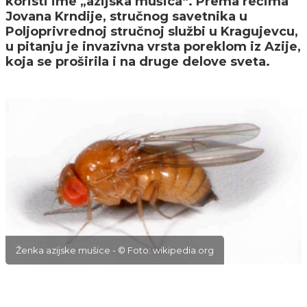
koristi ime „azijska mušica“. Prema rečima
Jovana Krndije, stručnog savetnika u
Poljoprivrednoj stručnoj službi u Kragujevcu,
u pitanju je invazivna vrsta poreklom iz Azije,
koja se proširila i na druge delove sveta.
Ženka azijske mušice - © Foto: wikipedia.org