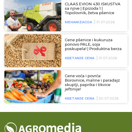
CLAAS EVION 430 ISKUSTVA
sa njive | Epizoda 1 |
Topolovnik, žetva pšenice
31.07.2026
MEHANIZACIJA
Cene pšenice i kukuruza
ponovo PALE, soja
poskupela! | Produktna berza
31.07.2026
KRETANJE CENA
Cene voća i povrća:
Borovnice, maline i paradajz
skuplji, paprika i tikvice
jeftinije!
30.07.2026
KRETANJE CENA