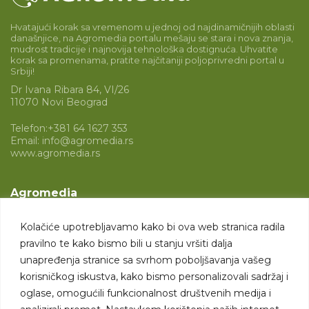
Hvatajući korak sa vremenom u jednoj od najdinamičnijih oblasti
današnjice, na Agromedia portalu mešaju se stara i nova znanja,
mudrost tradicije i najnovija tehnološka dostignuća. Uhvatite
korak sa promenama, pratite najčitaniji poljoprivredni portal u
Srbiji!
Dr Ivana Ribara 84, VI/26
11070 Novi Beograd
Telefon:
+381 64 1627 353
Email:
info@agromedia.rs
www.agromedia.rs
Agromedia
O nama
Kolačiće upotrebljavamo kako bi ova web stranica radila
Svet poljoprivrede
pravilno te kako bismo bili u stanju vršiti dalja
Marketing usluge
unapređenja stranice sa svrhom poboljšavanja vašeg
korisničkog iskustva, kako bismo personalizovali sadržaj i
Tražimo saradnike
oglase, omogućili funkcionalnost društvenih medija i