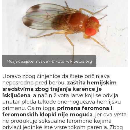
Mužjak azijske mušice - © Foto: wikipedia.org
Upravo zbog činjenice da štete pričinjava
neposredno pred berbu,
zaštita hemijskim
sredstvima zbog trajanja karence je
isključena
, a način života larve koji se odvija
unutar ploda takođe onemogućava hemijsku
primenu. Osim toga,
primena feromona i
feromonskih klopki nije moguća
, jer ova vrsta
ne produkuje seksualne feromone kojima
privlači jedinke iste vrste tokom parenja. Zbog