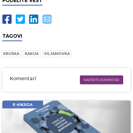
PODELITE VEST
TAGOVI
KRUŠKA
RAKIJA
VILJAMOVKA
Komentari
NAPIŠITE KOMENTAR
Ime i prezime* obavezno
Email* obavezno
E-KNJIGA
Komentar* obavezno