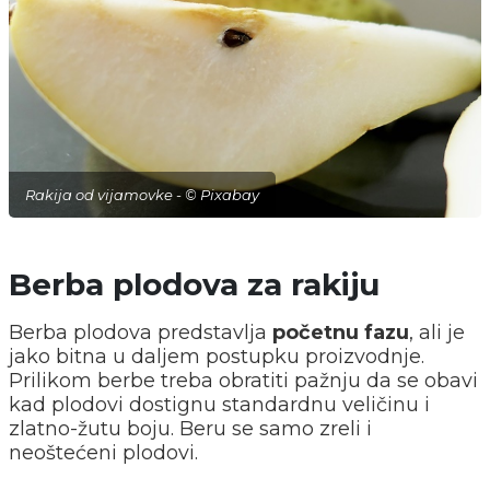
Rakija od vijamovke - © Pixabay
Berba plodova za rakiju
Berba plodova predstavlja
početnu fazu
, ali je
jako bitna u daljem postupku proizvodnje.
Prilikom berbe treba obratiti pažnju da se obavi
kad plodovi dostignu standardnu veličinu i
zlatno-žutu boju. Beru se samo zreli i
neoštećeni plodovi.