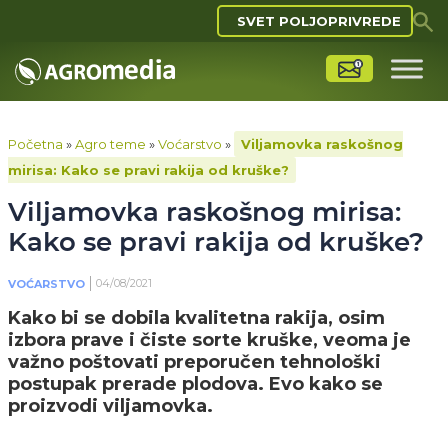
SVET POLJOPRIVREDE
Početna
»
Agro teme
»
Voćarstvo
»
Viljamovka raskošnog
mirisa: Kako se pravi rakija od kruške?
Viljamovka raskošnog mirisa:
Kako se pravi rakija od kruške?
04/08/2021
VOĆARSTVO
Kako bi se dobila kvalitetna rakija, osim
izbora prave i čiste sorte kruške, veoma je
važno poštovati preporučen tehnološki
postupak prerade plodova. Evo kako se
proizvodi viljamovka.