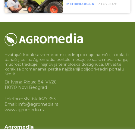
31.07.2026
MEHANIZACIJA
Hvatajući korak sa vremenom u jednoj od najdinamičnijih oblasti
današnjice, na Agromedia portalu mešaju se stara i nova znanja,
mudrost tradicije i najnovija tehnološka dostignuća. Uhvatite
korak sa promenama, pratite najčitaniji poljoprivredni portal u
Srbiji!
Dr Ivana Ribara 84, VI/26
11070 Novi Beograd
Telefon:
+381 64 1627 353
Email:
info@agromedia.rs
www.agromedia.rs
Agromedia