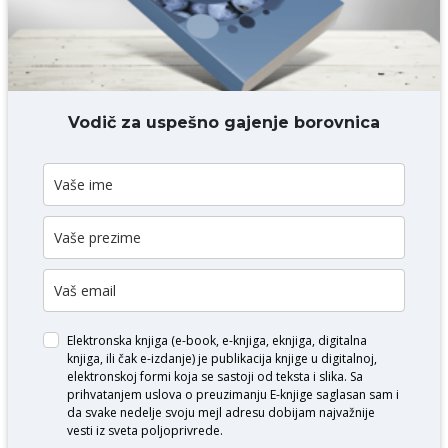
DODAJ KOMENTAR
Vodič za uspešno gajenje borovnica
Elektronska knjiga (e-book, e-knjiga, eknjiga, digitalna
knjiga, ili čak e-izdanje) je publikacija knjige u digitalnoj,
elektronskoj formi koja se sastoji od teksta i slika. Sa
prihvatanjem uslova o
preuzimanju E-knjige
saglasan sam i
da svake nedelje svoju mejl adresu dobijam najvažnije
vesti iz sveta poljoprivrede.