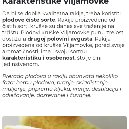
Karakteristike viljamovke
Da bi se dobila kvalitetna rakija, treba koristiti
plodove čiste sorte
. Rakije proizvedene od
čistih sorti kruške su danas sve traženije na
tržištu. Plodovi kruške Viljamovke punu zrelost
dostižu
u drugoj polovini avgusta
. Rakija
proizvedena od kruške Viljamovke, pored svoje
aromatičnosti, ima i svoju sortnu
karakteristiku i osobenost
, što je čini
jedinstvenom.
Prerada plodova u rakiju obuhvata nekoliko
faza: berbu plodova, pranje, skladištenje,
muljanje, pripremu kljuka, vrenje, destilaciju i
odležavanje, dozrevanje i čuvanje.