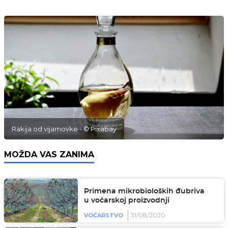
Rakija od vijamovke - © Pixabay
MOŽDA VAS ZANIMA
Primena mikrobioloških đubriva
u voćarskoj proizvodnji
31/08/2020
VOĆARSTVO