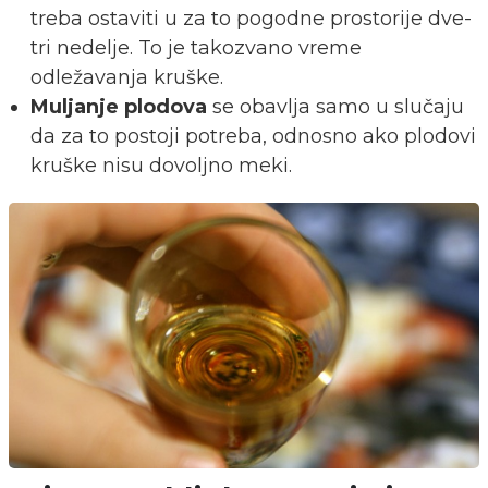
treba ostaviti u za to pogodne prostorije dve-
tri nedelje. To je takozvano vreme
odležavanja kruške.
Muljanje plodova
se obavlja samo u slučaju
da za to postoji potreba, odnosno ako plodovi
kruške nisu dovoljno meki.