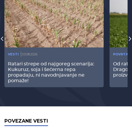
VESTI
03.08.2026
POVRTAR
Ratari strepe od najgoreg scenarija:
Od rata
Kukuruz, soja i šećerna repa
Dragomi
propadaju, ni navodnjavanje ne
proizvo
pomaže!
POVEZANE VESTI