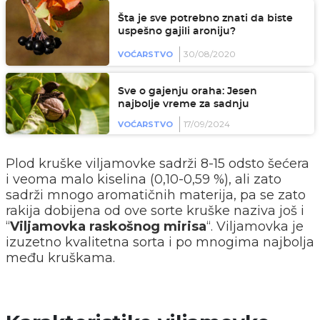
Šta je sve potrebno znati da biste
uspešno gajili aroniju?
30/08/2020
VOĆARSTVO
Sve o gajenju oraha: Jesen
najbolje vreme za sadnju
17/09/2024
VOĆARSTVO
Plod kruške viljamovke sadrži 8-15 odsto šećera
i veoma malo kiselina (0,10-0,59 %), ali zato
sadrži mnogo aromatičnih materija, pa se zato
rakija dobijena od ove sorte kruške naziva još i
“
Viljamovka raskošnog mirisa
“. Viljamovka je
izuzetno kvalitetna sorta i po mnogima najbolja
među kruškama.