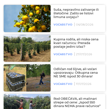
Suša, nepravilno zalivanje ili
štetočine: Zašto se listovi
limuna uvijaju?
06/08/2026
VOĆARSTVO
Kupina rodila, ali niska cena
kvari računicu: Prerada
postaje jedini izlaz?
27/07/2026
VOĆARSTVO
Odličan rod šljive, ali voćari
upozoravaju: Otkupna cena
NE SME ispod 30 dinara!
17/07/2026
VOĆARSTVO
Rod OBEĆAVA, ali malinari
strepe od cene: „Ispod 550
dinara NEMA prave računice“