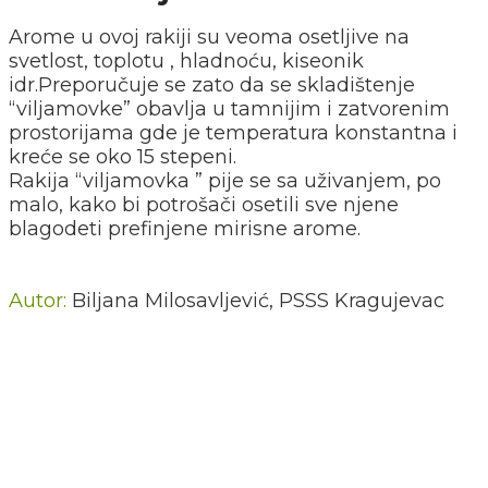
Arome u ovoj rakiji su veoma osetljive na
svetlost, toplotu , hladnoću, kiseonik
idr.Preporučuje se zato da se skladištenje
“viljamovke” obavlja u tamnijim i zatvorenim
prostorijama gde je temperatura konstantna i
kreće se oko 15 stepeni.
Rakija “viljamovka ” pije se sa uživanjem, po
malo, kako bi potrošači osetili sve njene
blagodeti prefinjene mirisne arome.
Autor:
Biljana Milosavljević, PSSS Kragujevac