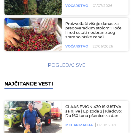
01/07/2026
VOĆARSTVO
Proizvođači višnje danas za
pregovaračkim stolom: Hoće
li rod ostati neobran zbog
sramno niske cene?
22/06/2026
VOĆARSTVO
POGLEDAJ SVE
NAJČITANIJE VESTI
CLAAS EVION 430 ISKUSTVA
sa njive | Epizoda 2 | Kladovo:
Do 160 tona pšenice za dan!
07.08.2026
MEHANIZACIJA