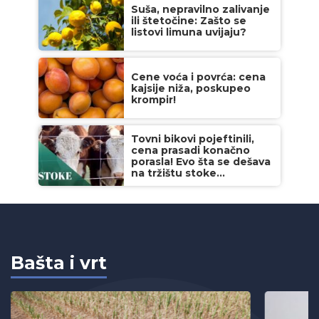
Suša, nepravilno zalivanje
ili štetočine: Zašto se
listovi limuna uvijaju?
Cene voća i povrća: cena
kajsije niža, poskupeo
krompir!
Tovni bikovi pojeftinili,
cena prasadi konačno
porasla! Evo šta se dešava
na tržištu stoke...
Bašta i vrt