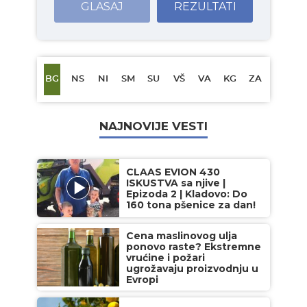
GLASAJ
REZULTATI
BG
NS
NI
SM
SU
VŠ
VA
KG
ZA
NAJNOVIJE VESTI
CLAAS EVION 430
ISKUSTVA sa njive |
Epizoda 2 | Kladovo: Do
160 tona pšenice za dan!
Cena maslinovog ulja
ponovo raste? Ekstremne
vrućine i požari
ugrožavaju proizvodnju u
Evropi