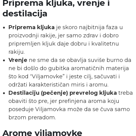
Priprema kljuka, vrenje i
destilacija
Priprema kljuka
je skoro najbitnija faza u
proizvodnji rakije, jer samo zdrav i dobro
pripremljen kljuk daje dobru i kvalitetnu
rakiju.
Vrenje
ne sme da se obavlja suviše burno da
ne bi došlo do gubitka aromatičnih materija
što kod “Viljamovke” i jeste cilj, sačuvati i
održati karakterističan miris i aromu.
Destilaciju (pečenje) prevrelog kljuka
treba
obaviti što pre, jer prefinjena aroma koju
poseduje Viljamovka može da se čuva samo
brzom preradom.
Arome viljamovke