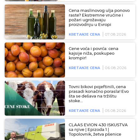
Cena maslinovog ulja ponovo
raste? Ekstremne vrućine i
požari ugrožavaju
proizvodnju u Evropi
07.08.2026
KRETANJE CENA
Cene voća i povrća: cena
kajsije niža, poskupeo
krompir!
06.08.2026
KRETANJE CENA
Tovni bikovi pojeftinili, cena
prasadi konačno porasla! Evo
šta se dešava na tržištu
stoke…
05.08.2026
KRETANJE CENA
CLAAS EVION 430 ISKUSTVA
sa njive | Epizoda 1 |
Topolovnik, žetva pšenice