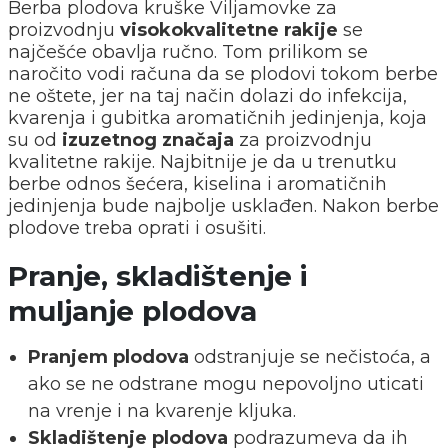
Berba plodova kruške Viljamovke za
proizvodnju
visokokvalitetne rakije
se
najčešće obavlja ručno. Tom prilikom se
naročito vodi računa da se plodovi tokom berbe
ne oštete, jer na taj način dolazi do infekcija,
kvarenja i gubitka aromatičnih jedinjenja, koja
su od
izuzetnog značaja
za proizvodnju
kvalitetne rakije. Najbitnije je da u trenutku
berbe odnos šećera, kiselina i aromatičnih
jedinjenja bude najbolje usklađen. Nakon berbe
plodove treba oprati i osušiti.
Pranje, skladištenje i
muljanje plodova
Pranjem plodova
odstranjuje se nečistoća, a
ako se ne odstrane mogu nepovoljno uticati
na vrenje i na kvarenje kljuka.
Skladištenje plodova
podrazumeva da ih