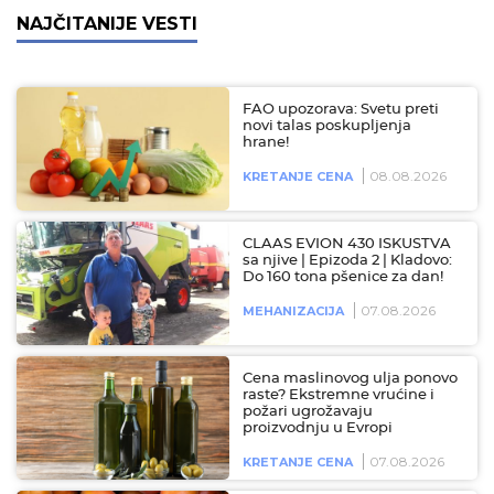
NAJČITANIJE VESTI
FAO upozorava: Svetu preti
novi talas poskupljenja
hrane!
08.08.2026
KRETANJE CENA
CLAAS EVION 430 ISKUSTVA
sa njive | Epizoda 2 | Kladovo:
Do 160 tona pšenice za dan!
07.08.2026
MEHANIZACIJA
Cena maslinovog ulja ponovo
raste? Ekstremne vrućine i
požari ugrožavaju
proizvodnju u Evropi
07.08.2026
KRETANJE CENA