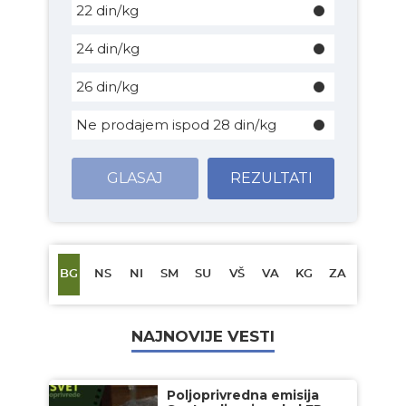
22 din/kg
24 din/kg
26 din/kg
Ne prodajem ispod 28 din/kg
GLASAJ
REZULTATI
BG
NS
NI
SM
SU
VŠ
VA
KG
ZA
NAJNOVIJE VESTI
Poljoprivredna emisija