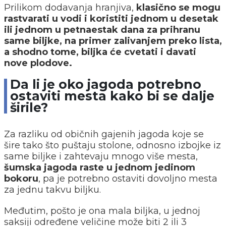
Prilikom dodavanja hranjiva,
klasično se mogu
rastvarati u vodi i koristiti jednom u desetak
ili jednom u petnaestak dana za prihranu
same biljke, na primer zalivanjem preko lista,
a shodno tome, biljka će cvetati i davati
nove plodove.
Da li je oko jagoda potrebno
ostaviti mesta kako bi se dalje
širile?
Za razliku od običnih gajenih jagoda koje se
šire tako što puštaju stolone, odnosno izbojke iz
same biljke i zahtevaju mnogo više mesta,
šumska jagoda raste u jednom jedinom
bokoru
, pa je potrebno ostaviti dovoljno mesta
za jednu takvu biljku.
Međutim, pošto je ona mala biljka, u jednoj
saksiji određene veličine može biti 2 ili 3