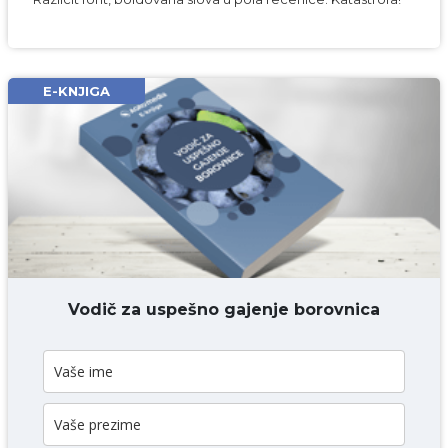
Komentar* obavezno
E-KNJIGA
DODAJ KOMENTAR
Vodič za uspešno gajenje borovnica