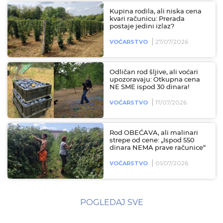
Kupina rodila, ali niska cena
kvari računicu: Prerada
postaje jedini izlaz?
27/07/2026
VOĆARSTVO
Odličan rod šljive, ali voćari
upozoravaju: Otkupna cena
NE SME ispod 30 dinara!
17/07/2026
VOĆARSTVO
Rod OBEĆAVA, ali malinari
strepe od cene: „Ispod 550
dinara NEMA prave računice“
01/07/2026
VOĆARSTVO
POGLEDAJ SVE