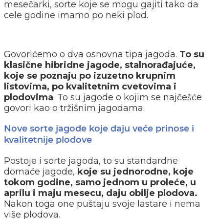
mesečarki, sorte koje se mogu gajiti tako da
cele godine imamo po neki plod.
Govorićemo o dva osnovna tipa jagoda.
To su
klasične hibridne jagode, stalnorađajuće,
koje se poznaju po izuzetno krupnim
listovima, po kvalitetnim cvetovima i
plodovima
. To su jagode o kojim se najčešće
govori kao o tržišnim jagodama.
Nove sorte jagode koje daju veće prinose i
kvalitetnije plodove
Postoje i sorte jagoda, to su standardne
domaće jagode,
koje su jednorodne, koje
tokom godine, samo jednom u proleće, u
aprilu i maju mesecu, daju obilje plodova.
Nakon toga one puštaju svoje lastare i nema
više plodova.