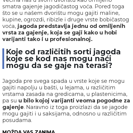
Većina nas u svom dvorištu kao omiljeno
smatra gajenje jagodičastog voća. Pored toga
što se u našem dvorištu mogu gajiti maline,
kupine, ogrozdi, ribizle i druge vrste bobičastog
voća,
jagoda predstavlja jednu od omiljenih
vrsta za gajenje, koja se gaji kako u hobi
varijanti tako i u profesionalnoj.
Koje od različitih sorti jagoda
koje se kod nas mogu naći
mogu da se gaje na terasi?
Jagoda pre svega spada u vrste koje se mogu
gajiti napolju u bašti, u lejama, u različitim
vrstama zasada na gredicama, u plastenicima,
pa su
u bilo kojoj varijanti veoma pogodne za
gajenje
. Naravno iz toga proizlazi da se jagode
mogu gajiti i u saksijama, odnosno u različitim
posudama.
MOŽDA VAS ZANIMA