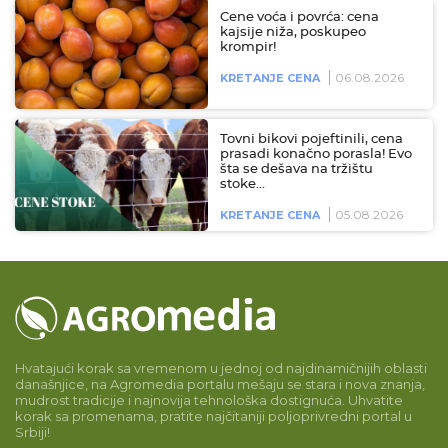
Cene voća i povrća: cena
kajsije niža, poskupeo
krompir!
06.08.2026
KRETANJE CENA
Tovni bikovi pojeftinili, cena
prasadi konačno porasla! Evo
šta se dešava na tržištu
stoke…
05.08.2026
KRETANJE CENA
Hvatajući korak sa vremenom u jednoj od najdinamičnijih oblasti
današnjice, na Agromedia portalu mešaju se stara i nova znanja,
mudrost tradicije i najnovija tehnološka dostignuća. Uhvatite
korak sa promenama, pratite najčitaniji poljoprivredni portal u
Srbiji!