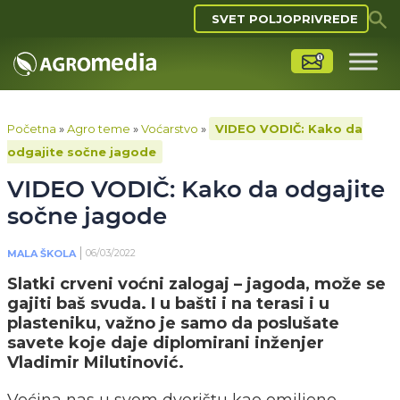
SVET POLJOPRIVREDE
Početna
»
Agro teme
»
Voćarstvo
»
VIDEO VODIČ: Kako da
odgajite sočne jagode
VIDEO VODIČ: Kako da odgajite
sočne jagode
06/03/2022
MALA ŠKOLA
Slatki crveni voćni zalogaj – jagoda, može se
gajiti baš svuda. I u bašti i na terasi i u
plasteniku, važno je samo da poslušate
savete koje daje diplomirani inženjer
Vladimir Milutinović.