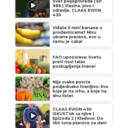
Svet poljoprivrede | EP
986 | Vlasina, pivo i
zdravlje, CLAAS EVION
430
Viđate li mini banane u
prodavnicama? Nisu
ubrane prerano, evo u
čemu je caka!
FAO upozorava: Svetu
preti novi talas
poskupljenja hrane!
Nije svako povrće
podjednako hranljivo: Evo
koje je na vrhu, a koje na
dnu liste!
CLAAS EVION 430
ISKUSTVA sa njive |
Epizoda 2 | Kladovo: Do
160 tona pšenice za dan!