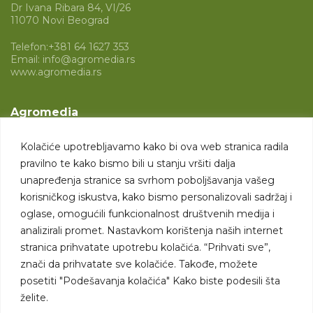
Dr Ivana Ribara 84, VI/26
11070 Novi Beograd
Telefon:
+381 64 1627 353
Email:
info@agromedia.rs
www.agromedia.rs
Agromedia
O nama
Kolačiće upotrebljavamo kako bi ova web stranica radila
Svet poljoprivrede
pravilno te kako bismo bili u stanju vršiti dalja
Marketing usluge
unapređenja stranice sa svrhom poboljšavanja vašeg
korisničkog iskustva, kako bismo personalizovali sadržaj i
Tražimo saradnike
oglase, omogućili funkcionalnost društvenih medija i
analizirali promet. Nastavkom korištenja naših internet
Kontakt
stranica prihvatate upotrebu kolačića. “Prihvati sve”,
znači da prihvatate sve kolačiće. Takođe, možete
Kontakt
posetiti "Podešavanja kolačića" Kako biste podesili šta
želite.