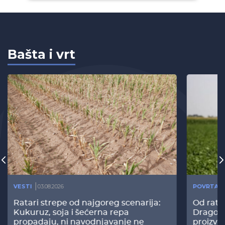
Bašta i vrt
VESTI
03.08.2026
POVRTAR
Ratari strepe od najgoreg scenarija:
Od rata
Kukuruz, soja i šećerna repa
Dragomi
propadaju, ni navodnjavanje ne
proizvo