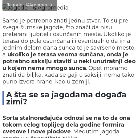
Jagode - ©Agromedia
Samo je potrebno znati jednu stvar. To su pre
svega šumske jagode, što znači da nisu
preterani ljubitelji osunčanih mesta. Ukoliko je
terasa do pola osunčana ili eventualno da ima
jednim delom dana sunca to je savršeno mesto,
a
ukoliko je terasa veoma sunčana, onda je
potrebno saksiju staviti u neki unutrašnji deo
u kojem nema mnogo sunca
. Opet moramo
znati da biljka, kada se gaji u saksiji, nema tako
puno izvora hrane, kao u zemlji.
A šta se sa jagodama događa
zimi?
Sorta stalnorađajuća odnosi se na to da ona
tokom celog toplijeg dela godine formira
cvetove i nove plodove
. Međutim jagoda