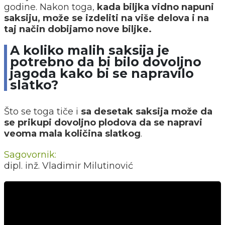
godine. Nakon toga,
kada biljka vidno napuni
saksiju, može se izdeliti na više delova i na
taj način dobijamo nove biljke.
A koliko malih saksija je
potrebno da bi bilo dovoljno
jagoda kako bi se napravilo
slatko?
Što se toga tiče i
sa desetak saksija može da
se prikupi dovoljno plodova da se napravi
veoma mala količina slatkog
.
Sagovornik:
dipl. inž. Vladimir Milutinović