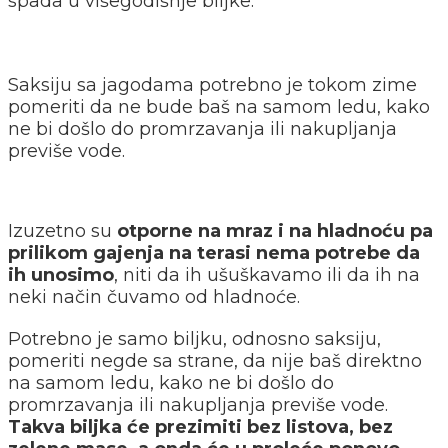
spada u višegodišnje biljke.
Saksiju sa jagodama potrebno je tokom zime
pomeriti da ne bude baš na samom ledu, kako
ne bi došlo do promrzavanja ili nakupljanja
previše vode.
Izuzetno su
otporne na mraz i na hladnoću pa
prilikom gajenja na terasi nema potrebe da
ih unosimo
, niti da ih ušuškavamo ili da ih na
neki način čuvamo od hladnoće.
Potrebno je samo biljku, odnosno saksiju,
pomeriti negde sa strane, da nije baš direktno
na samom ledu, kako ne bi došlo do
promrzavanja ili nakupljanja previše vode.
Takva biljka će prezimiti bez listova, bez