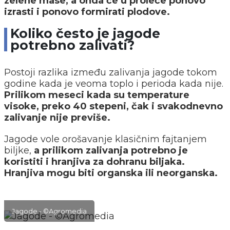
zelene mase, a onda će u proleće ponovo
izrasti i ponovo formirati plodove.
Koliko često je jagode
potrebno zalivati?
Postoji razlika između zalivanja jagode tokom
godine kada je veoma toplo i perioda kada nije.
Prilikom meseci kada su temperature
visoke, preko 40 stepeni, čak i svakodnevno
zalivanje nije previše.
Jagode vole orošavanje klasičnim fajtanjem
biljke,
a prilikom zalivanja potrebno je
koristiti i hranjiva za dohranu biljaka.
Hranjiva mogu biti organska ili neorganska.
Jagode - ©Agromedia