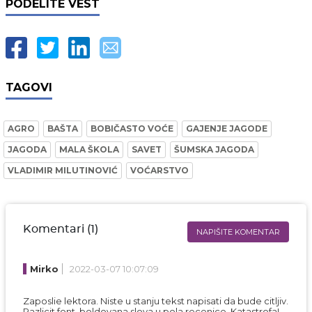
PODELITE VEST
TAGOVI
AGRO
BAŠTA
BOBIČASTO VOĆE
GAJENJE JAGODE
JAGODA
MALA ŠKOLA
SAVET
ŠUMSKA JAGODA
VLADIMIR MILUTINOVIĆ
VOĆARSTVO
Komentari (1)
NAPIŠITE KOMENTAR
Ime i prezime* obavezno
Mirko
2022-03-07 10:07:09
Email* obavezno
Zaposlie lektora. Niste u stanju tekst napisati da bude citljiv.
Razlicit font, boldovana slova u pola recenice. Katastrofa!