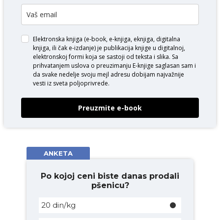
Elektronska knjiga (e-book, e-knjiga, eknjiga, digitalna
knjiga, ili čak e-izdanje) je publikacija knjige u digitalnoj,
elektronskoj formi koja se sastoji od teksta i slika. Sa
prihvatanjem uslova o
preuzimanju E-knjige
saglasan sam i
da svake nedelje svoju mejl adresu dobijam najvažnije
vesti iz sveta poljoprivrede.
Preuzmite e-book
ANKETA
Po kojoj ceni biste danas prodali
pšenicu?
20 din/kg