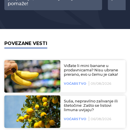
pomaže!
POVEZANE VESTI
Viđate li mini banane u
prodavnicama? Nisu ubrane
prerano, evo u čemu je caka!
09/08/2026
VOĆARSTVO
Suša, nepravilno zalivanje ili
štetočine: Zašto se listovi
limuna uvijaju?
06/08/2026
VOĆARSTVO