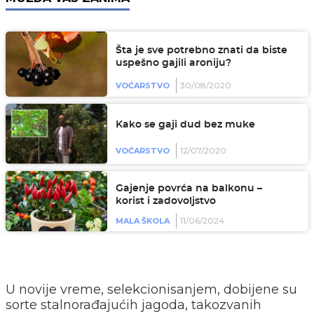
Šta je sve potrebno znati da biste
uspešno gajili aroniju?
30/08/2020
VOĆARSTVO
Kako se gaji dud bez muke
12/07/2020
VOĆARSTVO
Gajenje povrća na balkonu –
korist i zadovoljstvo
11/06/2024
MALA ŠKOLA
U novije vreme, selekcionisanjem, dobijene su
sorte stalnorađajućih jagoda, takozvanih