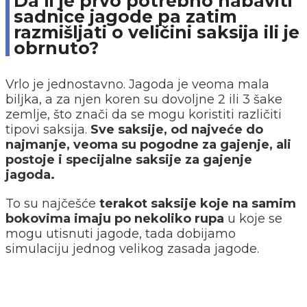
Da li je prvo potrebno nabaviti
sadnice jagode pa zatim
razmišljati o veličini saksija ili je
obrnuto?
Vrlo je jednostavno. Jagoda je veoma mala
biljka, a za njen koren su dovoljne 2 ili 3 šake
zemlje, što znači da se mogu koristiti različiti
tipovi saksija.
Sve saksije, od najveće do
najmanje, veoma su pogodne za gajenje, ali
postoje i specijalne saksije za gajenje
jagoda.
To su najčešće
terakot saksije koje na samim
bokovima imaju po nekoliko rupa
u koje se
mogu utisnuti jagode, tada dobijamo
simulaciju jednog velikog zasada jagode.