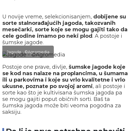
U novije vreme, selekcionisanjem,
dobijene su
sorte stalnorađajućih jagoda, takozvanih
mesečarki, sorte koje se mogu gajiti tako da
cele godine imamo po neki plod
. A postoje i
šumske jagode.
Jagode - ©Agromedia
Postoje one prave, divlje,
šumske jagode koje
se kod nas nalaze na proplancima, u šumama
ili u parkovima i koje su vrlo kvalitetne i vrlo
ukusne, poznate po svojoj aromi
, ali postoje i
sorte kao što je kultivisana šumska jagoda pa
se mogu gajiti poput običnih sorti. Baš ta
šumska jagoda može biti veoma pogodna za
saksiju.