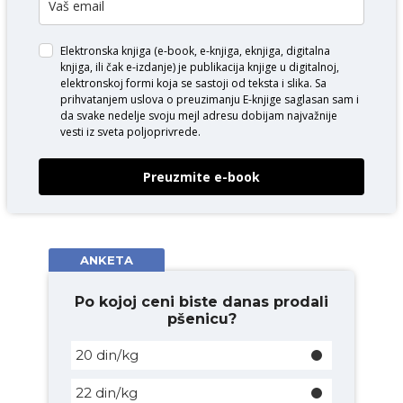
Elektronska knjiga (e-book, e-knjiga, eknjiga, digitalna
knjiga, ili čak e-izdanje) je publikacija knjige u digitalnoj,
elektronskoj formi koja se sastoji od teksta i slika. Sa
prihvatanjem uslova o
preuzimanju E-knjige
saglasan sam i
da svake nedelje svoju mejl adresu dobijam najvažnije
vesti iz sveta poljoprivrede.
Preuzmite e-book
ANKETA
Po kojoj ceni biste danas prodali
pšenicu?
20 din/kg
22 din/kg