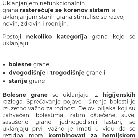
Uklanjanjem nefunkcionalnih
grana
rasterećuje se korenov sistem
, a
uklanjanjem starih grana stimuliše se razvoj
novih, zdravih i rodnijih.
Postoji
nekoliko
kategorija
grana koje se
uklanjaju:
bolesne
grane,
dvogodišnje
i
trogodišnje
grane i
starije
grane
Bolesne
grane
se uklanjaju iz
higijenskih
razloga. Sprečavanje pojave i širenja bolesti je
izuzetno važno za rodnost. Delovi biljaka koji su
zahvaćeni bolestima, zatim oštećene, suve,
sasušene grane, jednogodišnji lastari, se
uklanjaju prvi. Važno je imati u vidu da se
rezidba mora
kombinovati za hemijskom