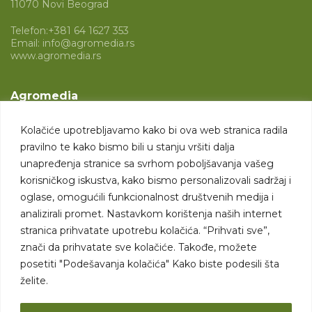
11070 Novi Beograd
Telefon:
+381 64 1627 353
Email:
info@agromedia.rs
www.agromedia.rs
Agromedia
O nama
Kolačiće upotrebljavamo kako bi ova web stranica radila
Svet poljoprivrede
pravilno te kako bismo bili u stanju vršiti dalja
Marketing usluge
unapređenja stranice sa svrhom poboljšavanja vašeg
korisničkog iskustva, kako bismo personalizovali sadržaj i
Tražimo saradnike
oglase, omogućili funkcionalnost društvenih medija i
analizirali promet. Nastavkom korištenja naših internet
Kontakt
stranica prihvatate upotrebu kolačića. “Prihvati sve”,
znači da prihvatate sve kolačiće. Takođe, možete
Kontakt
posetiti "Podešavanja kolačića" Kako biste podesili šta
želite.