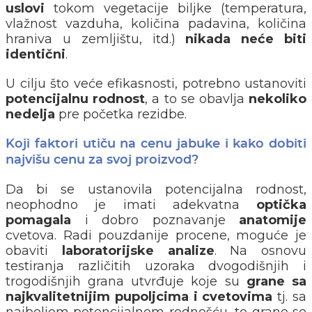
uslovi
tokom vegetacije biljke (temperatura,
vlažnost vazduha, količina padavina, količina
hraniva u zemljištu, itd.)
nikada neće biti
identični
.
U cilju što veće efikasnosti, potrebno ustanoviti
potencijalnu rodnost
, a to se obavlja
nekoliko
nedelja
pre početka rezidbe.
Koji faktori utiču na cenu jabuke i kako dobiti
najvišu cenu za svoj proizvod?
Da bi se ustanovila potencijalna rodnost,
neophodno je imati adekvatna
optička
pomagala
i dobro poznavanje
anatomije
cvetova. Radi pouzdanije procene, moguće je
obaviti
laboratorijske
analize
. Na osnovu
testiranja različitih uzoraka dvogodišnjih i
trogodišnjih grana utvrđuje koje su
grane sa
najkvalitetnijim pupoljcima i cvetovima
tj. sa
najboljom potencijalnom rodnošću, te grane se