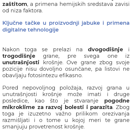
zaštitom
, a primena hemijskih sredstava zavisi
od niza faktora.
Ključne tačke u proizvodnji jabuke i primena
digitalne tehnologije
Nakon toga se prelazi na
dvogodišnje
i
trogodišnje
grane, pre svega one iz
unutrašnjosti
krošnje. Ove grane zbog svoje
pozicije nisu dovoljno osunčane, pa listovi ne
obavljaju fotosintezu efikasno.
Pored nepovoljnog položaja, razvoj grana u
unutrašnjosti krošnje može imati i druge
posledice, kao što je stvaranje
pogodne
mikroklime za razvoj bolesti i parazita
. Zbog
toga je izuzetno važno prilikom orezivanja
razmišljati i o tome u kojoj meri te grane
smanjuju provetrenost krošnje.