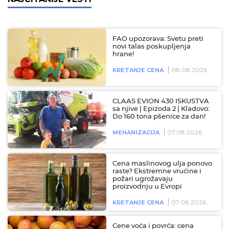
FAO upozorava: Svetu preti
novi talas poskupljenja
hrane!
08.08.2026
KRETANJE CENA
CLAAS EVION 430 ISKUSTVA
sa njive | Epizoda 2 | Kladovo:
Do 160 tona pšenice za dan!
07.08.2026
MEHANIZACIJA
Cena maslinovog ulja ponovo
raste? Ekstremne vrućine i
požari ugrožavaju
proizvodnju u Evropi
07.08.2026
KRETANJE CENA
Cene voća i povrća: cena