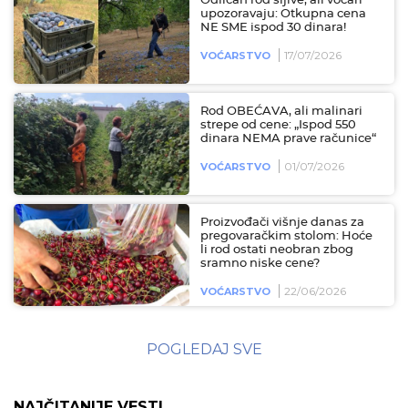
Odličan rod šljive, ali voćari
upozoravaju: Otkupna cena
NE SME ispod 30 dinara!
17/07/2026
VOĆARSTVO
Rod OBEĆAVA, ali malinari
strepe od cene: „Ispod 550
dinara NEMA prave računice“
01/07/2026
VOĆARSTVO
Proizvođači višnje danas za
pregovaračkim stolom: Hoće
li rod ostati neobran zbog
sramno niske cene?
22/06/2026
VOĆARSTVO
POGLEDAJ SVE
NAJČITANIJE VESTI