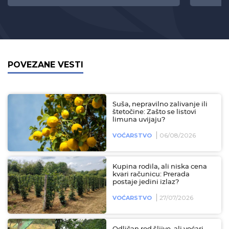
POVEZANE VESTI
Suša, nepravilno zalivanje ili
štetočine: Zašto se listovi
limuna uvijaju?
06/08/2026
VOĆARSTVO
Kupina rodila, ali niska cena
kvari računicu: Prerada
postaje jedini izlaz?
27/07/2026
VOĆARSTVO