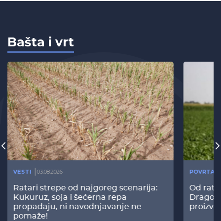
Bašta i vrt
VESTI
03.08.2026
POVRTAR
Ratari strepe od najgoreg scenarija:
Od rata
Kukuruz, soja i šećerna repa
Dragomi
propadaju, ni navodnjavanje ne
proizvo
pomaže!