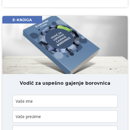
Ime i prezime* obavezno
Email* obavezno
E-KNJIGA
Komentar* obavezno
DODAJ KOMENTAR
Vodič za uspešno gajenje borovnica