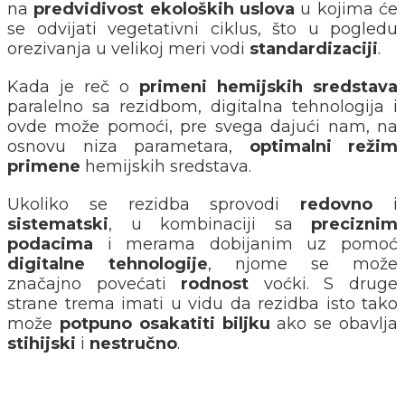
na
predvidivost ekoloških uslova
u kojima će
se odvijati vegetativni ciklus, što u pogledu
orezivanja u velikoj meri vodi
standardizaciji
.
Kada je reč o
primeni hemijskih sredstava
paralelno sa rezidbom, digitalna tehnologija i
ovde može pomoći, pre svega dajući nam, na
osnovu niza parametara,
optimalni režim
primene
hemijskih sredstava.
Ukoliko se rezidba sprovodi
redovno
i
sistematski
, u kombinaciji sa
preciznim
podacima
i merama dobijanim uz pomoć
digitalne
tehnologije
, njome se može
značajno povećati
rodnost
voćki. S druge
strane trema imati u vidu da rezidba isto tako
može
potpuno osakatiti biljku
ako se obavlja
stihijski
i
nestručno
.