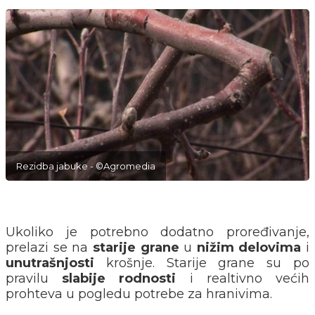
Rezidba jabuke - ©Agromedia
Ukoliko je potrebno dodatno proređivanje,
prelazi se na
starije
grane
u
nižim
delovima
i
unutrašnjosti
krošnje. Starije grane su po
pravilu
slabije
rodnosti
i realtivno većih
prohteva u pogledu potrebe za hranivima.