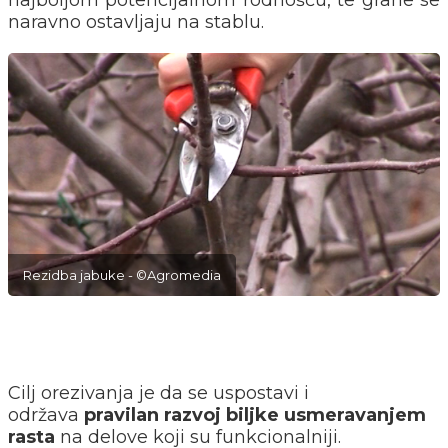
naravno ostavljaju na stablu.
Rezidba jabuke - ©Agromedia
Cilj orezivanja je da se uspostavi i
održava
pravilan razvoj biljke usmeravanjem
rasta
na delove koji su funkcionalniji.