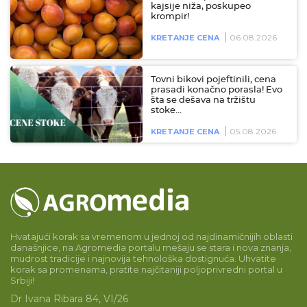
kajsije niža, poskupeo
krompir!
06.08.2026
KRETANJE CENA
Tovni bikovi pojeftinili, cena
prasadi konačno porasla! Evo
šta se dešava na tržištu
stoke…
05.08.2026
KRETANJE CENA
Hvatajući korak sa vremenom u jednoj od najdinamičnijih oblasti
današnjice, na Agromedia portalu mešaju se stara i nova znanja,
mudrost tradicije i najnovija tehnološka dostignuća. Uhvatite
korak sa promenama, pratite najčitaniji poljoprivredni portal u
Srbiji!
Dr Ivana Ribara 84, VI/26