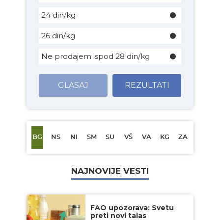
24 din/kg
26 din/kg
Ne prodajem ispod 28 din/kg
GLASAJ
REZULTATI
BG
NS
NI
SM
SU
VŠ
VA
KG
ZA
NAJNOVIJE VESTI
FAO upozorava: Svetu
preti novi talas