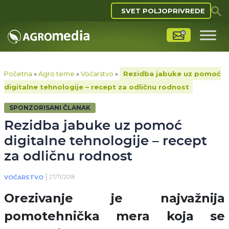
SVET POLJOPRIVREDE
Početna
»
Agro teme
»
Voćarstvo
»
Rezidba jabuke uz pomoć
digitalne tehnologije – recept za odličnu rodnost
SPONZORISANI ČLANAK
Rezidba jabuke uz pomoć
digitalne tehnologije – recept
za odličnu rodnost
27/11/2018
VOĆARSTVO
Orezivanje je najvažnija
pomotehnička mera koja se