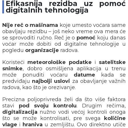
Efikasnija rezidba uz pomoć
digitalnih tehnologija
Nije reč o mašinama
koje umesto voćara same
obavljaju rezidbu – još neko vreme ova mera će
se sprovoditi ručno. Reč je o
pomoć
koju danas
voćar može dobiti od digitalne tehnologije u
pogledu
organizacije
radova.
Koristeći
meteorološke
podatke
i
satelitske
snimke
, dobro osmišljena aplikacija u trenu
može ponuditi voćaru
datume
kada se
predviđaju
najbolji uslovi
za obavljanje važnih
radova, kao što je orezivanje.
Precizna poljoprivreda želi da što više faktora
stavi
pod svoju kontrolu
. Drugim rečima,
digitalizacija
nužno vodi većoj kontroli onoga
što se može kontrolisati, pre svega
količine
vlage
i
hraniva
u zemljištu. Ovo direktno utiče