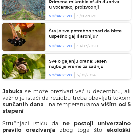
Primena mikrobioloških đubriva
u voćarskoj proizvodnji
31/08/2020
VOĆARSTVO
Šta je sve potrebno znati da biste
uspešno gajili aroniju?
30/08/2020
VOĆARSTVO
Sve o gajenju oraha: Jesen
najbolje vreme za sadnju
17/09/2024
VOĆARSTVO
Jabuka
se može orezivati već u decembru, ali
važno je istaći da rezidbu treba obavljati tokom
sunčanih dana
i na temperaturama
višim od
5
stepeni
.
Stručnjaci ističu da
ne postoji univerzalno
pravilo orezivanja
zbog toga što
ekološki