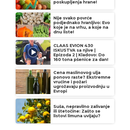
poskupljenja hrane!
Nije svako povrće
podjednako hranljivo: Evo
koje je na vrhu, a koje na
dnu liste!
CLAAS EVION 430
ISKUSTVA sa njive |
Epizoda 2 | Kladovo: Do
160 tona pšenice za dan!
Cena maslinovog ulja
ponovo raste? Ekstremne
vrućine i požari
ugrožavaju proizvodnju u
Evropi
Suša, nepravilno zalivanje
ili štetočine: Zašto se
listovi limuna uvijaju?