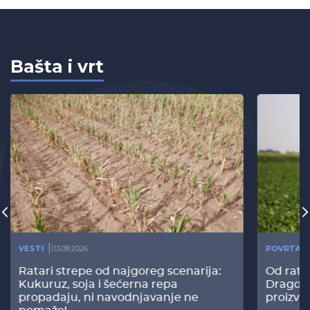
Bašta i vrt
VESTI
03.08.2026
POVRTAR
Ratari strepe od najgoreg scenarija:
Od rata
Kukuruz, soja i šećerna repa
Dragomi
propadaju, ni navodnjavanje ne
proizvo