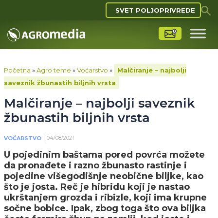
SVET POLJOPRIVREDE
Početna
»
Agro teme
»
Voćarstvo
»
Malčiranje – najbolji
saveznik žbunastih biljnih vrsta
Malčiranje – najbolji saveznik
žbunastih biljnih vrsta
04/08/2021
VOĆARSTVO
U pojedinim baštama pored povrća možete
da pronađete i razno žbunasto rastinje i
pojedine višegodišnje neobične biljke, kao
što je josta. Reč je hibridu koji je nastao
ukrštanjem grozda i ribizle, koji ima krupne
sočne bobice. Ipak, zbog toga što ova biljka