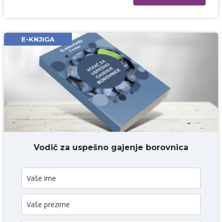
Ime i prezime* obavezno
Email* obavezno
E-KNJIGA
Komentar* obavezno
DODAJ KOMENTAR
Vodič za uspešno gajenje borovnica