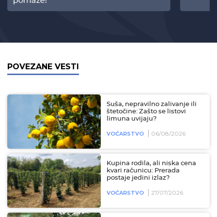
pomaže!
POVEZANE VESTI
Suša, nepravilno zalivanje ili
štetočine: Zašto se listovi
limuna uvijaju?
06/08/2026
VOĆARSTVO
Kupina rodila, ali niska cena
kvari računicu: Prerada
postaje jedini izlaz?
27/07/2026
VOĆARSTVO