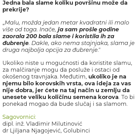
Jedna bala slame koliku površinu može da
prekrije?
„
Malu, možda jedan metar kvadratni ili malo
više od toga. Inače,
ja sam prošle godine
zaorala 200 bala slame i koristila ih za
đubrenje
. Dakle, ako nema stajnjaka, slama je
druga najbolja opcija za đubrenje
.“
Ukoliko niste u mogućnosti da koristite slamu,
za malčiranje mogu da posluže i ostaci od
okošenog travnjaka. Međutim,
ukoliko je na
njemu bilo korovskih vrsta, ova ideja za vas
nije dobra, jer ćete na taj način u zemlju da
unesete veliku količinu semena korova
. To bi
ponekad mogao da bude slučaj i sa slamom.
Sagovornici:
dipl. inž. Vladimir Milutinović
dr Ljiljana Njagojević, Golubinci