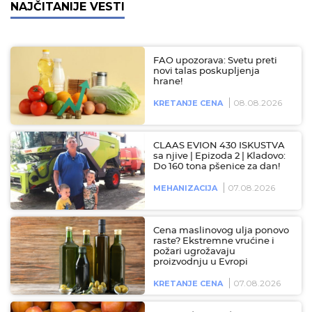
NAJČITANIJE VESTI
FAO upozorava: Svetu preti
novi talas poskupljenja
hrane!
08.08.2026
KRETANJE CENA
CLAAS EVION 430 ISKUSTVA
sa njive | Epizoda 2 | Kladovo:
Do 160 tona pšenice za dan!
07.08.2026
MEHANIZACIJA
Cena maslinovog ulja ponovo
raste? Ekstremne vrućine i
požari ugrožavaju
proizvodnju u Evropi
07.08.2026
KRETANJE CENA