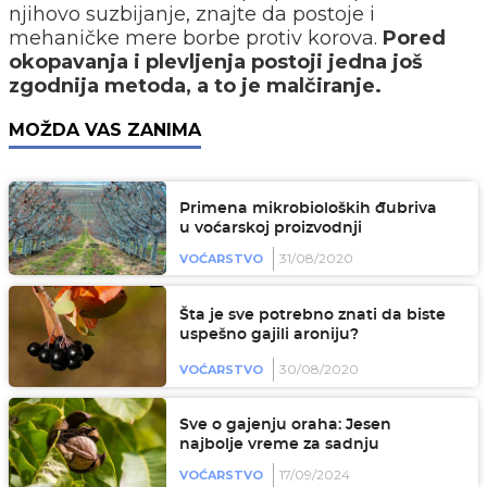
njihovo suzbijanje, znajte da postoje i
mehaničke mere borbe protiv korova.
Pored
okopavanja i plevljenja postoji jedna još
zgodnija metoda, a to je malčiranje.
MOŽDA VAS ZANIMA
Primena mikrobioloških đubriva
u voćarskoj proizvodnji
31/08/2020
VOĆARSTVO
Šta je sve potrebno znati da biste
uspešno gajili aroniju?
30/08/2020
VOĆARSTVO
Sve o gajenju oraha: Jesen
najbolje vreme za sadnju
17/09/2024
VOĆARSTVO