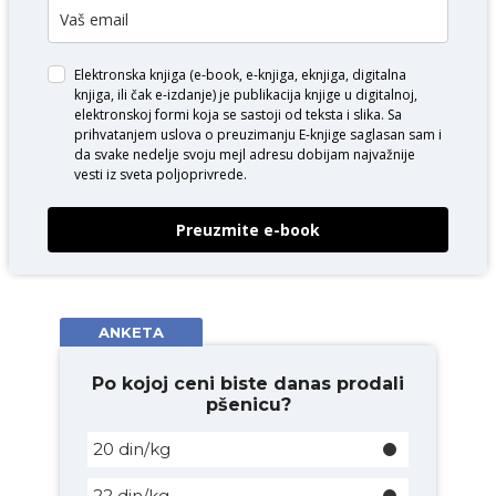
Elektronska knjiga (e-book, e-knjiga, eknjiga, digitalna
knjiga, ili čak e-izdanje) je publikacija knjige u digitalnoj,
elektronskoj formi koja se sastoji od teksta i slika. Sa
prihvatanjem uslova o
preuzimanju E-knjige
saglasan sam i
da svake nedelje svoju mejl adresu dobijam najvažnije
vesti iz sveta poljoprivrede.
Preuzmite e-book
ANKETA
Po kojoj ceni biste danas prodali
pšenicu?
20 din/kg
22 din/kg