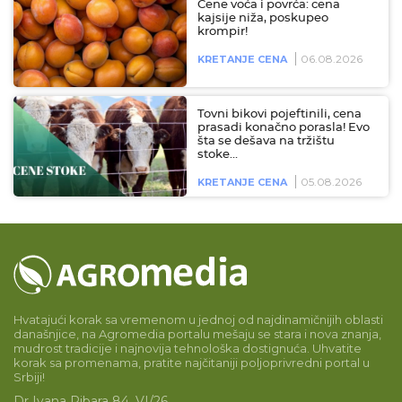
Cene voća i povrća: cena
kajsije niža, poskupeo
krompir!
06.08.2026
KRETANJE CENA
Tovni bikovi pojeftinili, cena
prasadi konačno porasla! Evo
šta se dešava na tržištu
stoke…
05.08.2026
KRETANJE CENA
Hvatajući korak sa vremenom u jednoj od najdinamičnijih oblasti
današnjice, na Agromedia portalu mešaju se stara i nova znanja,
mudrost tradicije i najnovija tehnološka dostignuća. Uhvatite
korak sa promenama, pratite najčitaniji poljoprivredni portal u
Srbiji!
Dr Ivana Ribara 84, VI/26