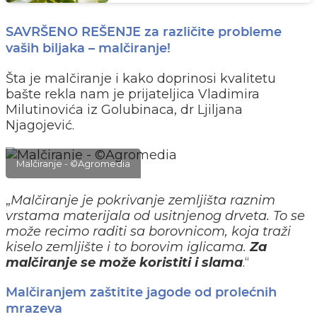
SAVRŠENO REŠENJE za različite probleme
vaših biljaka – malčiranje!
Šta je malčiranje i kako doprinosi kvalitetu
bašte rekla nam je prijateljica Vladimira
Milutinovića iz Golubinaca, dr Ljiljana
Njagojević.
Malčiranje - ©Agromedia
„
Malčiranje je pokrivanje zemljišta raznim
vrstama materijala od usitnjenog drveta. To se
može recimo raditi sa borovnicom, koja traži
kiselo zemljište i to borovim iglicama.
Za
malčiranje se može koristiti i slama
.“
Malčiranjem zaštitite jagode od prolećnih
mrazeva