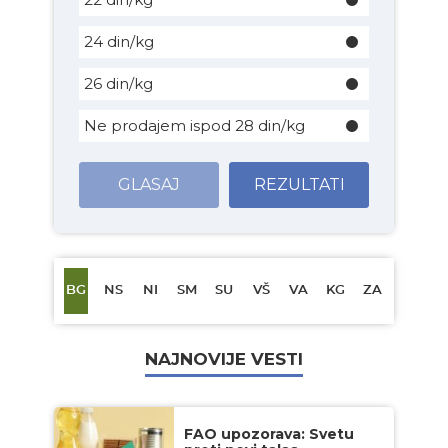
24 din/kg
26 din/kg
Ne prodajem ispod 28 din/kg
GLASAJ
REZULTATI
BG
NS
NI
SM
SU
VŠ
VA
KG
ZA
NAJNOVIJE VESTI
FAO upozorava: Svetu