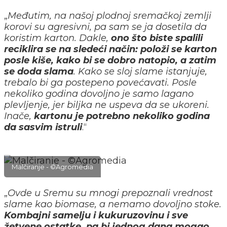
„
Međutim, na našoj plodnoj sremačkoj zemlji
korovi su agresivni, pa sam se ja dosetila da
koristim karton. Dakle,
ono što biste spalili
reciklira se na sledeći način: položi se karton
posle kiše, kako bi se dobro natopio, a zatim
se doda slama
. Kako se sloj slame istanjuje,
trebalo bi ga postepeno povećavati. Posle
nekoliko godina dovoljno je samo lagano
plevljenje, jer biljka ne uspeva da se ukoreni.
Inače,
kartonu je potrebno nekoliko godina
da sasvim istruli
.“
Malčiranje - ©Agromedia
„
Ovde u Sremu su mnogi prepoznali vrednost
slame kao biomase, a nemamo dovoljno stoke.
Kombajni samelju i kukuruzovinu i sve
žetvene ostatke, pa bi jednog dana mogao