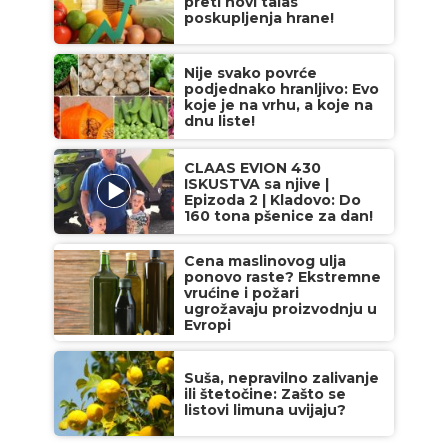
preti novi talas
poskupljenja hrane!
Nije svako povrće
podjednako hranljivo: Evo
koje je na vrhu, a koje na
dnu liste!
CLAAS EVION 430
ISKUSTVA sa njive |
Epizoda 2 | Kladovo: Do
160 tona pšenice za dan!
Cena maslinovog ulja
ponovo raste? Ekstremne
vrućine i požari
ugrožavaju proizvodnju u
Evropi
Suša, nepravilno zalivanje
ili štetočine: Zašto se
listovi limuna uvijaju?