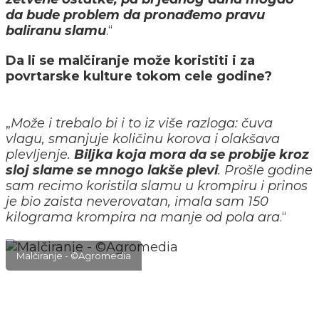
da bude problem da pronađemo pravu
baliranu slamu
.“
Da li se malčiranje može koristiti i za
povrtarske kulture tokom cele godine?
„
Može i trebalo bi i to iz više razloga: čuva
vlagu, smanjuje količinu korova i olakšava
plevljenje.
Biljka koja mora da se probije kroz
sloj slame se mnogo lakše plevi
. Prošle godine
sam recimo koristila slamu u krompiru i prinos
je bio zaista neverovatan, imala sam 150
kilograma krompira na manje od pola ara
.“
Malčiranje - ©Agromedia