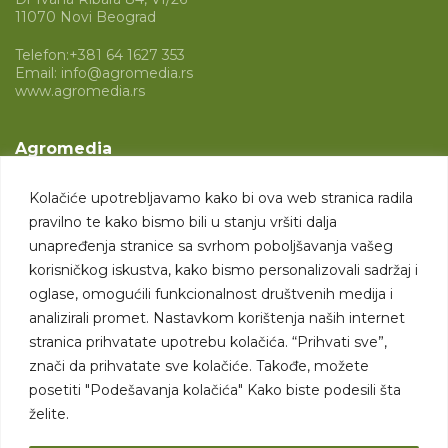
11070 Novi Beograd
Telefon:
+381 64 1627 353
Email:
info@agromedia.rs
www.agromedia.rs
Agromedia
O nama
Kolačiće upotrebljavamo kako bi ova web stranica radila
Svet poljoprivrede
pravilno te kako bismo bili u stanju vršiti dalja
Marketing usluge
unapređenja stranice sa svrhom poboljšavanja vašeg
korisničkog iskustva, kako bismo personalizovali sadržaj i
Tražimo saradnike
oglase, omogućili funkcionalnost društvenih medija i
analizirali promet. Nastavkom korištenja naših internet
Kontakt
stranica prihvatate upotrebu kolačića. “Prihvati sve”,
znači da prihvatate sve kolačiće. Takođe, možete
Kontakt
posetiti "Podešavanja kolačića" Kako biste podesili šta
želite.