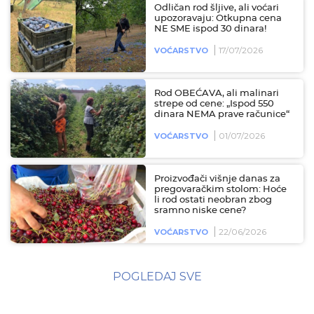
Odličan rod šljive, ali voćari
upozoravaju: Otkupna cena
NE SME ispod 30 dinara!
17/07/2026
VOĆARSTVO
Rod OBEĆAVA, ali malinari
strepe od cene: „Ispod 550
dinara NEMA prave računice“
01/07/2026
VOĆARSTVO
Proizvođači višnje danas za
pregovaračkim stolom: Hoće
li rod ostati neobran zbog
sramno niske cene?
22/06/2026
VOĆARSTVO
POGLEDAJ SVE