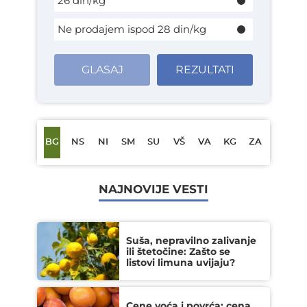
26 din/kg
Ne prodajem ispod 28 din/kg
GLASAJ
REZULTATI
BG
NS
NI
SM
SU
VŠ
VA
KG
ZA
NAJNOVIJE VESTI
Suša, nepravilno zalivanje
ili štetočine: Zašto se
listovi limuna uvijaju?
Cene voća i povrća: cena