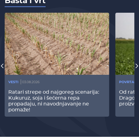
Bašta i vrt
VESTI
03.08.2026
POVRTARS
Ratari strepe od najgoreg scenarija:
Od rata
Kukuruz, soja i šećerna repa
Dragomi
propadaju, ni navodnjavanje ne
proizvo
pomaže!