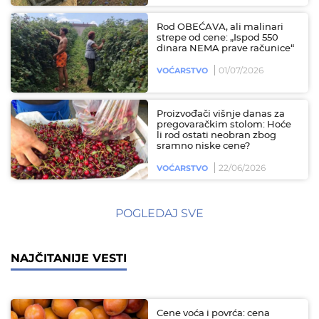
Rod OBEĆAVA, ali malinari
strepe od cene: „Ispod 550
dinara NEMA prave računice“
01/07/2026
VOĆARSTVO
Proizvođači višnje danas za
pregovaračkim stolom: Hoće
li rod ostati neobran zbog
sramno niske cene?
22/06/2026
VOĆARSTVO
POGLEDAJ SVE
NAJČITANIJE VESTI
Cene voća i povrća: cena