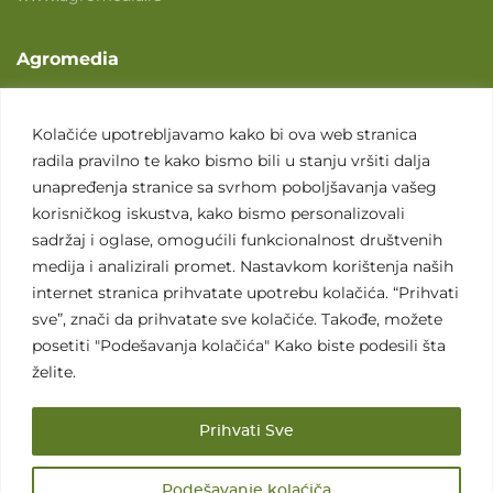
Agromedia
O nama
Svet poljoprivrede
Kolačiće upotrebljavamo kako bi ova web stranica
radila pravilno te kako bismo bili u stanju vršiti dalja
Marketing usluge
unapređenja stranice sa svrhom poboljšavanja vašeg
Tražimo saradnike
korisničkog iskustva, kako bismo personalizovali
sadržaj i oglase, omogućili funkcionalnost društvenih
Kontakt
medija i analizirali promet. Nastavkom korištenja naših
internet stranica prihvatate upotrebu kolačića. “Prihvati
Kontakt
sve”, znači da prihvatate sve kolačiće. Takođe, možete
posetiti "Podešavanja kolačića" Kako biste podesili šta
želite.
Prihvati Sve
Sva prava zadržana. 2007 - 2026. © Agromedia d.o.o.
Podešavanje kolaćiča
Uslovi korišćenja
Politika privatnosti