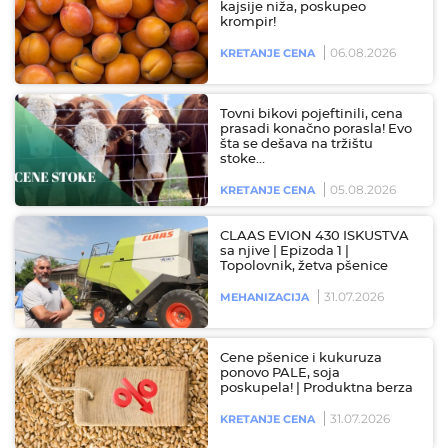
kajsije niža, poskupeo
krompir!
06.08.2026
KRETANJE CENA
Tovni bikovi pojeftinili, cena
prasadi konačno porasla! Evo
šta se dešava na tržištu
stoke…
05.08.2026
KRETANJE CENA
CLAAS EVION 430 ISKUSTVA
sa njive | Epizoda 1 |
Topolovnik, žetva pšenice
31.07.2026
MEHANIZACIJA
Cene pšenice i kukuruza
ponovo PALE, soja
poskupela! | Produktna berza
31.07.2026
KRETANJE CENA