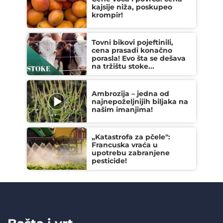
kajsije niža, poskupeo
krompir!
Tovni bikovi pojeftinili,
cena prasadi konačno
porasla! Evo šta se dešava
na tržištu stoke...
Ambrozija – jedna od
najnepoželjnijih biljaka na
našim imanjima!
„Katastrofa za pčele":
Francuska vraća u
upotrebu zabranjene
pesticide!