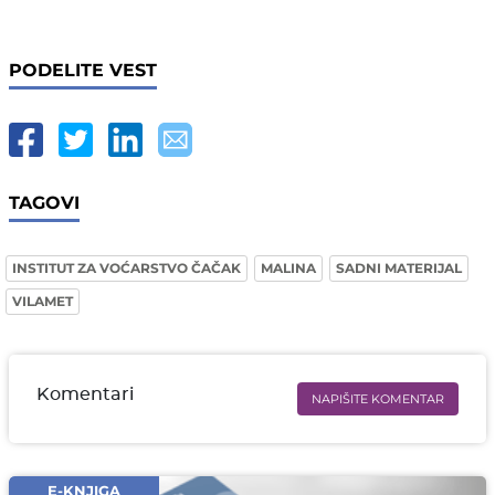
PODELITE VEST
TAGOVI
INSTITUT ZA VOĆARSTVO ČAČAK
MALINA
SADNI MATERIJAL
VILAMET
Komentari
NAPIŠITE KOMENTAR
Ime i prezime* obavezno
Email* obavezno
E-KNJIGA