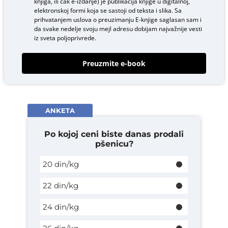
knjiga, ili čak e-izdanje) je publikacija knjige u digitalnoj,
elektronskoj formi koja se sastoji od teksta i slika. Sa
prihvatanjem uslova o
preuzimanju E-knjige
saglasan sam i
da svake nedelje svoju mejl adresu dobijam najvažnije vesti
iz sveta poljoprivrede.
Preuzmite e-book
ANKETA
Po kojoj ceni biste danas prodali
pšenicu?
20 din/kg
22 din/kg
24 din/kg