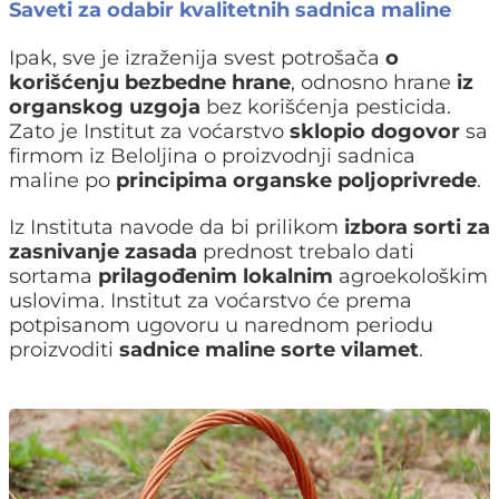
Saveti za odabir kvalitetnih sadnica maline
Ipak, sve je izraženija svest potrošača
o
korišćenju bezbedne hrane
, odnosno hrane
iz
organskog uzgoja
bez korišćenja pesticida.
Zato je Institut za voćarstvo
sklopio dogovor
sa
firmom iz Beloljina o proizvodnji sadnica
maline po
principima organske poljoprivrede
.
Iz Instituta navode da bi prilikom
izbora sorti za
zasnivanje zasada
prednost trebalo dati
sortama
prilagođenim lokalnim
agroekološkim
uslovima. Institut za voćarstvo će prema
potpisanom ugovoru u narednom periodu
proizvoditi
sadnice maline sorte vilamet
.