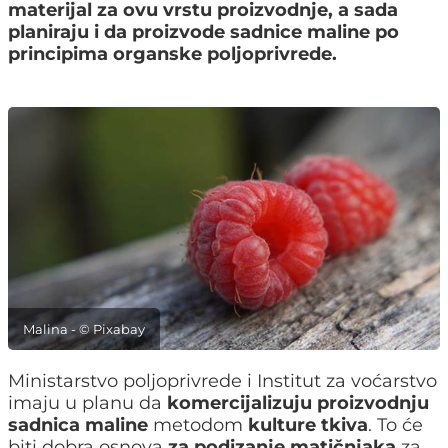
materijal za ovu vrstu proizvodnje, a sada
planiraju i da proizvode sadnice maline po
principima organske poljoprivrede.
Malina - © Pixabay
Ministarstvo poljoprivrede i Institut za voćarstvo
imaju u planu da
komercijalizuju proizvodnju
sadnica maline
metodom
kulture tkiva
. To će
biti dobra osnova
za podizanje matičnjaka
za