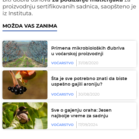
proizvodnju sertifikovanih sadnica, saopšteno je
iz Instituta.
MOŽDA VAS ZANIMA
Primena mikrobioloških đubriva
u voćarskoj proizvodnji
31/08/2020
VOĆARSTVO
Šta je sve potrebno znati da biste
uspešno gajili aroniju?
30/08/2020
VOĆARSTVO
Sve o gajenju oraha: Jesen
najbolje vreme za sadnju
17/09/2024
VOĆARSTVO