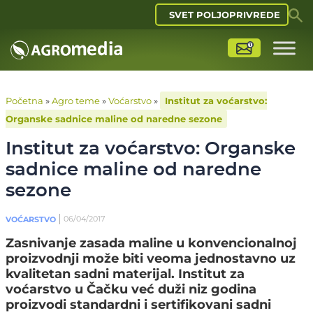
SVET POLJOPRIVREDE
Početna
»
Agro teme
»
Voćarstvo
»
Institut za voćarstvo:
Organske sadnice maline od naredne sezone
Institut za voćarstvo: Organske
sadnice maline od naredne
sezone
06/04/2017
VOĆARSTVO
Zasnivanje zasada maline u konvencionalnoj
proizvodnji može biti veoma jednostavno uz
kvalitetan sadni materijal. Institut za
voćarstvo u Čačku već duži niz godina
proizvodi standardni i sertifikovani sadni