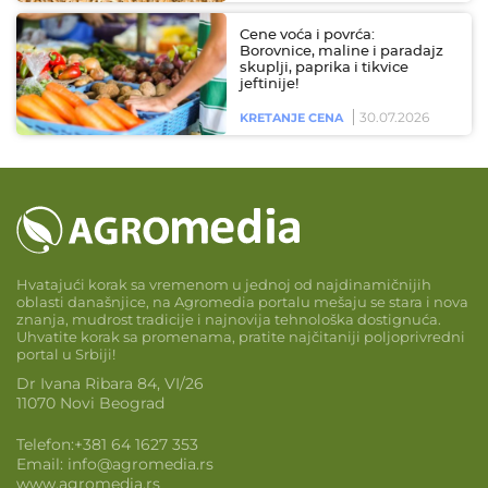
Cene voća i povrća:
Borovnice, maline i paradajz
skuplji, paprika i tikvice
jeftinije!
30.07.2026
KRETANJE CENA
Hvatajući korak sa vremenom u jednoj od najdinamičnijih
oblasti današnjice, na Agromedia portalu mešaju se stara i nova
znanja, mudrost tradicije i najnovija tehnološka dostignuća.
Uhvatite korak sa promenama, pratite najčitaniji poljoprivredni
portal u Srbiji!
Dr Ivana Ribara 84, VI/26
11070 Novi Beograd
Telefon:
+381 64 1627 353
Email:
info@agromedia.rs
www.agromedia.rs