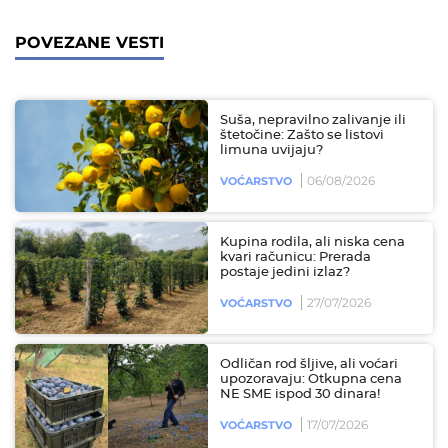
POVEZANE VESTI
Suša, nepravilno zalivanje ili
štetočine: Zašto se listovi
limuna uvijaju?
06/08/2026
VOĆARSTVO
Kupina rodila, ali niska cena
kvari računicu: Prerada
postaje jedini izlaz?
27/07/2026
VOĆARSTVO
Odličan rod šljive, ali voćari
upozoravaju: Otkupna cena
NE SME ispod 30 dinara!
17/07/2026
VOĆARSTVO