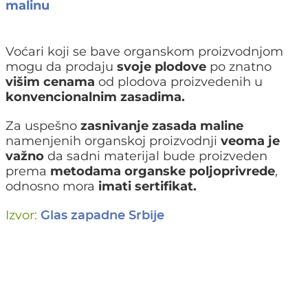
malinu
Voćari koji se bave organskom proizvodnjom
mogu da prodaju
svoje plodove
po znatno
višim cenama
od plodova proizvedenih u
konvencionalnim zasadima.
Za uspešno
zasnivanje zasada maline
namenjenih organskoj proizvodnji
veoma je
važno
da sadni materijal bude proizveden
prema
metodama organske poljoprivrede
,
odnosno mora
imati sertifikat.
Izvor:
Glas zapadne Srbije