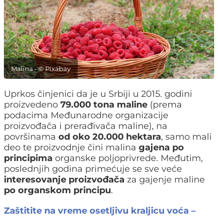
Malina - © Pixabay
Uprkos činjenici da je u Srbiji u 2015. godini
proizvedeno
79.000 tona maline
(prema
podacima Međunarodne organizacije
proizvođača i prerađivača maline), na
površinama
od oko 20.000 hektara
, samo mali
deo te proizvodnje čini malina
gajena po
principima
organske poljoprivrede. Međutim,
poslednjih godina primećuje se sve veće
interesovanje proizvođača
za gajenje maline
po organskom principu
.
Zaštitite na vreme osetljivu kraljicu voća –