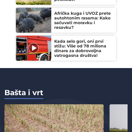
Afrička kuga i UVOZ prete
autohtonim rasama: Kako
sačuvati moravku i
resavku?
Kada selo gori, oni prvi
stižu: Više od 78 miliona
dinara za dobrovoljna
vatrogasna društva!
Bašta i vrt