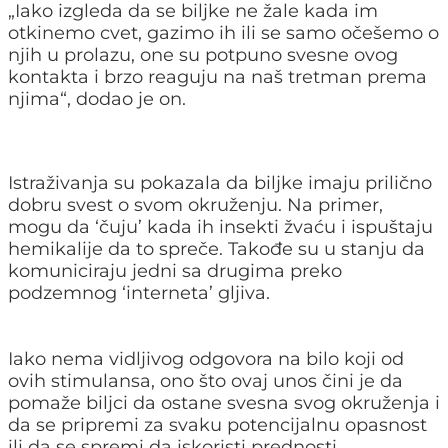
„Iako izgleda da se biljke ne žale kada im
otkinemo cvet, gazimo ih ili se samo očešemo o
njih u prolazu, one su potpuno svesne ovog
kontakta i brzo reaguju na naš tretman prema
njima“, dodao je on.
Istraživanja su pokazala da biljke imaju prilično
dobru svest o svom okruženju. Na primer,
mogu da ‘čuju’ kada ih insekti žvaću i ispuštaju
hemikalije da to spreče. Takođe su u stanju da
komuniciraju jedni sa drugima preko
podzemnog ‘interneta’ gljiva.
Iako nema vidljivog odgovora na bilo koji od
ovih stimulansa, ono što ovaj unos čini je da
pomaže biljci da ostane svesna svog okruženja i
da se pripremi za svaku potencijalnu opasnost
ili da se spremi da iskoristi prednosti