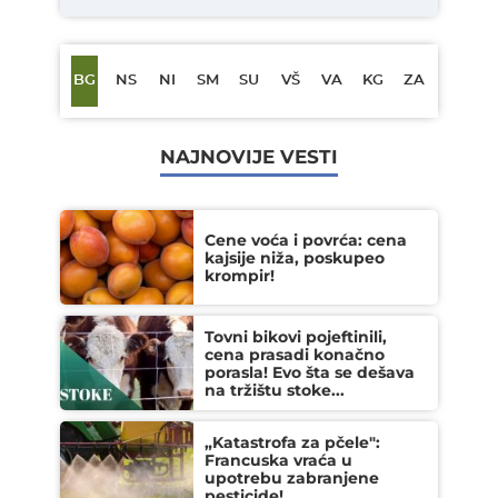
BG
NS
NI
SM
SU
VŠ
VA
KG
ZA
NAJNOVIJE VESTI
Cene voća i povrća: cena
kajsije niža, poskupeo
krompir!
Tovni bikovi pojeftinili,
cena prasadi konačno
porasla! Evo šta se dešava
na tržištu stoke...
„Katastrofa za pčele":
Francuska vraća u
upotrebu zabranjene
pesticide!