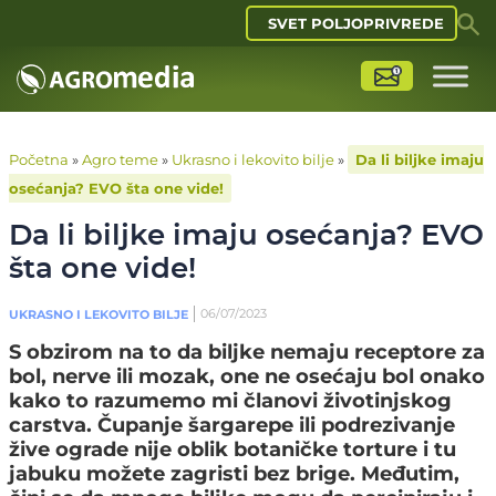
SVET POLJOPRIVREDE
Početna
»
Agro teme
»
Ukrasno i lekovito bilje
»
Da li biljke imaju
osećanja? EVO šta one vide!
Da li biljke imaju osećanja? EVO
šta one vide!
06/07/2023
UKRASNO I LEKOVITO BILJE
S obzirom na to da biljke nemaju receptore za
bol, nerve ili mozak, one ne osećaju bol onako
kako to razumemo mi članovi životinjskog
carstva. Čupanje šargarepe ili podrezivanje
žive ograde nije oblik botaničke torture i tu
jabuku možete zagristi bez brige. Međutim,