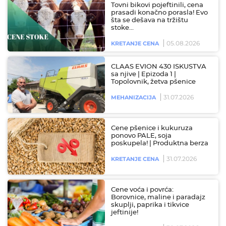
Tovni bikovi pojeftinili, cena
prasadi konačno porasla! Evo
šta se dešava na tržištu
stoke…
05.08.2026
KRETANJE CENA
CLAAS EVION 430 ISKUSTVA
sa njive | Epizoda 1 |
Topolovnik, žetva pšenice
31.07.2026
MEHANIZACIJA
Cene pšenice i kukuruza
ponovo PALE, soja
poskupela! | Produktna berza
31.07.2026
KRETANJE CENA
Cene voća i povrća:
Borovnice, maline i paradajz
skuplji, paprika i tikvice
jeftinije!