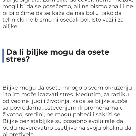
mogli bi da se posečemo, ali ne bismo znali i ne
bi bilo čime da se kaže da nas boli… tako da
tehnički ne bismo ni osećali bol. Isto važi i za
biljke.
Da li biljke mogu da osete
stres?
Biljke mogu da osete mnogo o svom okruženju
i to im može izazvati stres. Međutim, za razliku
od većine ljudi i životinja, kada se biljke suoče
sa povredama, oštećenjem ili promenama u
životnoj sredini, ne mogu pobeći i sakriti se.
Biljke bez stabljike su posebno evoluirale da
budu neverovatno osetljive na svoju okolinu da
bi preživele.