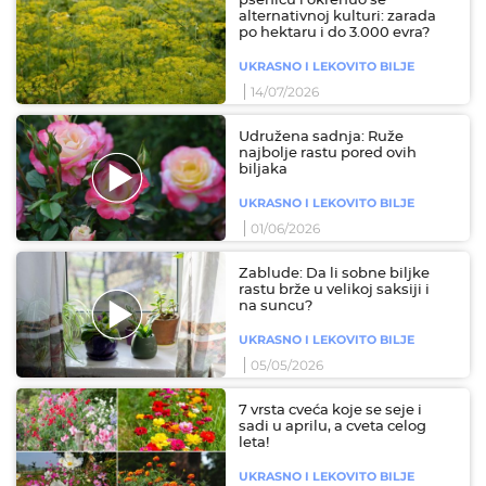
pšenicu i okrenuo se
alternativnoj kulturi: zarada
po hektaru i do 3.000 evra?
UKRASNO I LEKOVITO BILJE
14/07/2026
Udružena sadnja: Ruže
najbolje rastu pored ovih
biljaka
UKRASNO I LEKOVITO BILJE
01/06/2026
Zablude: Da li sobne biljke
rastu brže u velikoj saksiji i
na suncu?
UKRASNO I LEKOVITO BILJE
05/05/2026
7 vrsta cveća koje se seje i
sadi u aprilu, a cveta celog
leta!
UKRASNO I LEKOVITO BILJE