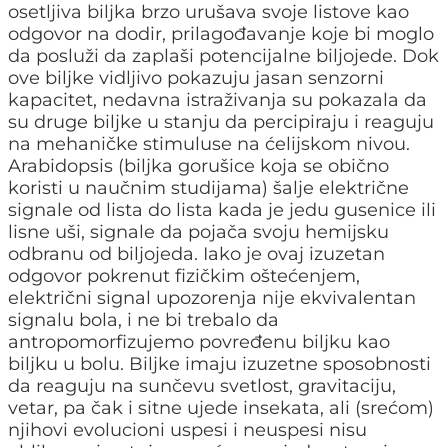
osetljiva biljka brzo urušava svoje listove kao
odgovor na dodir, prilagođavanje koje bi moglo
da posluži da zaplaši potencijalne biljojede. Dok
ove biljke vidljivo pokazuju jasan senzorni
kapacitet, nedavna istraživanja su pokazala da
su druge biljke u stanju da percipiraju i reaguju
na mehaničke stimuluse na ćelijskom nivou.
Arabidopsis (biljka gorušice koja se obično
koristi u naučnim studijama) šalje električne
signale od lista do lista kada je jedu gusenice ili
lisne uši, signale da pojača svoju hemijsku
odbranu od biljojeda. Iako je ovaj izuzetan
odgovor pokrenut fizičkim oštećenjem,
električni signal upozorenja nije ekvivalentan
signalu bola, i ne bi trebalo da
antropomorfizujemo povređenu biljku kao
biljku u bolu. Biljke imaju izuzetne sposobnosti
da reaguju na sunčevu svetlost, gravitaciju,
vetar, pa čak i sitne ujede insekata, ali (srećom)
njihovi evolucioni uspesi i neuspesi nisu