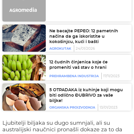
Ne bacajte PEPEO: 12 pametnih
načina da ga iskoristite u
kokošinjcu, kući i bašti
24/01/2026
AGROKUTAK
12 čudnih činjenica koje će
promeniti vaš stav o hrani
17/11/2023
PREHRAMBENA INDUSTRIJA
5 OTPADAKA iz kuhinje koji mogu
biti odlično ĐUBRIVO za vaše
biljke!
13/01/2023
ORGANSKA PROIZVODNJA
Ljubitelji biljaka su dugo sumnjali, ali su
australijski naučnici pronašli dokaze za to da