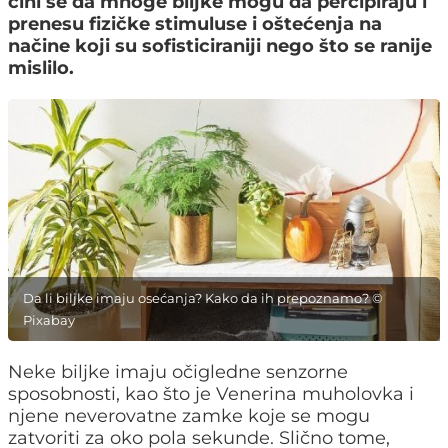
čini se da mnoge biljke mogu da percipiraju i
prenesu fizičke stimuluse i oštećenja na
načine koji su sofisticiraniji nego što se ranije
mislilo.
Da li biljke imaju osećanja? Kako da ih prepoznamo? ©
Pixabay
Neke biljke imaju očigledne senzorne
sposobnosti, kao što je Venerina muholovka i
njene neverovatne zamke koje se mogu
zatvoriti za oko pola sekunde. Slično tome,