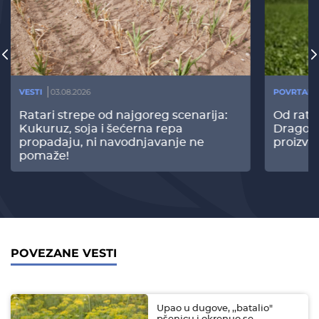
VESTI
03.08.2026
POVRTARS
Ratari strepe od najgoreg scenarija:
Od rata
Kukuruz, soja i šećerna repa
Dragomi
propadaju, ni navodnjavanje ne
proizvo
pomaže!
POVEZANE VESTI
Upao u dugove, ,,batalio"