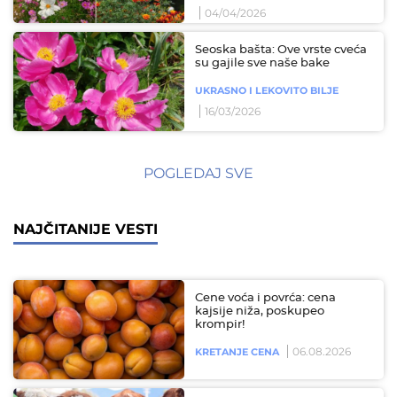
04/04/2026
Seoska bašta: Ove vrste cveća
su gajile sve naše bake
UKRASNO I LEKOVITO BILJE
16/03/2026
POGLEDAJ SVE
NAJČITANIJE VESTI
Cene voća i povrća: cena
kajsije niža, poskupeo
krompir!
06.08.2026
KRETANJE CENA