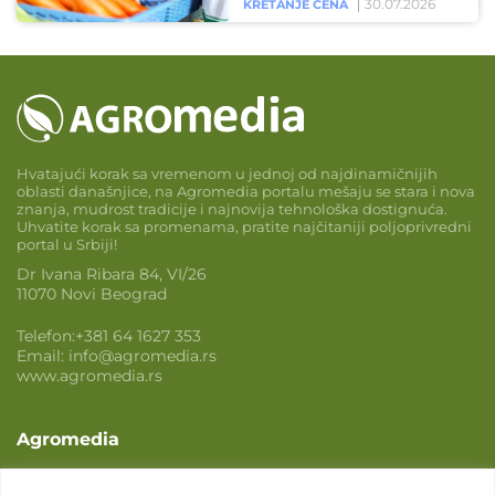
30.07.2026
KRETANJE CENA
Hvatajući korak sa vremenom u jednoj od najdinamičnijih
oblasti današnjice, na Agromedia portalu mešaju se stara i nova
znanja, mudrost tradicije i najnovija tehnološka dostignuća.
Uhvatite korak sa promenama, pratite najčitaniji poljoprivredni
portal u Srbiji!
Dr Ivana Ribara 84, VI/26
11070 Novi Beograd
Telefon:
+381 64 1627 353
Email:
info@agromedia.rs
www.agromedia.rs
Agromedia
O nama