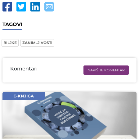
TAGOVI
BILJKE
ZANIMLJIVOSTI
Komentari
NAPIŠITE KOMENTAR
Ime i prezime* obavezno
Email* obavezno
E-KNJIGA
Komentar* obavezno