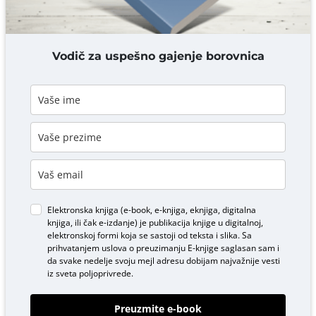
DODAJ KOMENTAR
Vodič za uspešno gajenje borovnica
Elektronska knjiga (e-book, e-knjiga, eknjiga, digitalna
knjiga, ili čak e-izdanje) je publikacija knjige u digitalnoj,
elektronskoj formi koja se sastoji od teksta i slika. Sa
prihvatanjem uslova o
preuzimanju E-knjige
saglasan sam i
da svake nedelje svoju mejl adresu dobijam najvažnije vesti
iz sveta poljoprivrede.
Preuzmite e-book