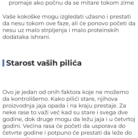
promaje ako počnu da se mitare tokom zime
Vaše kokoške mogu izgledati užasno i prestati
da nesu tokom ove faze, ali će ponovo početi da
nesu uz malo strpljenja i malo proteinskih
dodataka ishrani.
Starost vaših pilića
Ovo je jedan od onih faktora koje ne možemo
da kontrolišemo. Kako pilići stare, njihova
proizvodnja jaja opada i na kraju prestaje. Za
neke rase to važi već kad su stare i svega dve
godine, dok druge mogu da ležu jaja i u četvrtoj
godini. Većina rasa će početi da usporava do
četvrte godine i potpuno će prestati da leže do