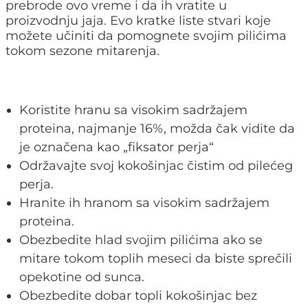
prebrode ovo vreme i da ih vratite u
proizvodnju jaja. Evo kratke liste stvari koje
možete učiniti da pomognete svojim pilićima
tokom sezone mitarenja.
Koristite hranu sa visokim sadržajem
proteina, najmanje 16%, možda čak vidite da
je označena kao „fiksator perja“
Održavajte svoj kokošinjac čistim od pilećeg
perja.
Hranite ih hranom sa visokim sadržajem
proteina.
Obezbedite hlad svojim pilićima ako se
mitare tokom toplih meseci da biste sprečili
opekotine od sunca.
Obezbedite dobar topli kokošinjac bez