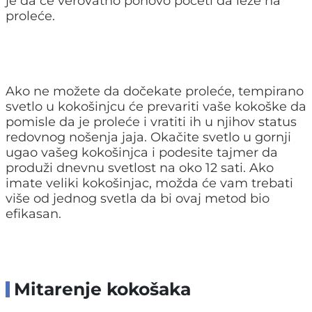
je da će verovatno ponovo početi da leže na
proleće.
Ako ne možete da dočekate proleće, tempirano
svetlo u kokošinjcu će prevariti vaše kokoške da
pomisle da je proleće i vratiti ih u njihov status
redovnog nošenja jaja. Okačite svetlo u gornji
ugao vašeg kokošinjca i podesite tajmer da
produži dnevnu svetlost na oko 12 sati. Ako
imate veliki kokošinjac, možda će vam trebati
više od jednog svetla da bi ovaj metod bio
efikasan.
Mitarenje kokošaka