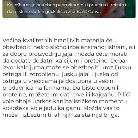
Kokoškama je potrebno puno vitamina i proteina i trebalo bi
da se klone slatkih grickalica i žitarica © Canva
Većina kvalitetnih hranljivih materija će
obezbediti nešto slično izbalansiranoj ishrani, ali
za dobru proizvodnju jaja, možda ćete morati
da dodate dodatni kalcijum i proteine. Dobar
izvor kalcijuma može se obezbediti kroz ljusku
ostriga ili zdrobljenu ljusku jaja. Ljuska od
ostriga u vrećicama je dostupna u većini
prodavnica na farmama, Da biste dopunili
proteine, možete im dati crve ili kajganu. Pilići
vole oboje uprkos kanibalističkom momentu
kokošaka koje jedu kajganu. Možda vas to
može i izbezumiti, ali njih zaista nije briga.