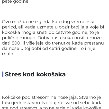
pete godine.
Ovo možda ne izgleda kao dug vremenski
period, ali kada uzmete u obzir broj jaja koje bi
kokoška mogla sneti do četvrte godine, to je
prilično mnogo. Dobra rasa koka nosilja može
dati 800 ili više jaja do trenutka kada prestanu
da nose u toj dobi od četiri godine. To i nije
malo.
Stres kod kokošaka
Kokoške pod stresom ne nose jaja. Stvarno je
tako jednostavno. Ne dajete sve od sebe kada
ste pod stresom, a to ne rade ni vaše kokoške.