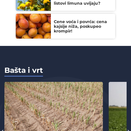
listovi limuna uvijaju?
Cene voća i povrća: cena
kajsije niža, poskupeo
krompir!
Bašta i vrt