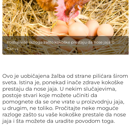
Postoji više razloga zašto kokoške prestaju da nose jaja ©
Canva
Ovo je uobičajena žalba od strane pilićara širom
sveta. Istina je, ponekad inače zdrave kokoške
prestaju da nose jaja. U nekim slučajevima,
postoje stvari koje možete učiniti da
pomognete da se one vrate u proizvodnju jaja,
u drugim, ne toliko. Pročitajte neke moguće
razloge zašto su vaše kokoške prestale da nose
jaja i šta možete da uradite povodom toga.