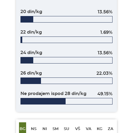
20 din/kg
13.56%
22 din/kg
1.69%
24 din/kg
13.56%
26 din/kg
22.03%
Ne prodajem ispod 28 din/kg
49.15%
BG
NS
NI
SM
SU
VŠ
VA
KG
ZA