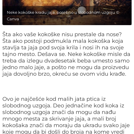
Neke kokoške kradu jaja, posebno u slobodnom uzgoju ©
Canva
Šta ako vaše kokoške nisu prestale da nose?
Šta ako postoji podmukla mala kokoška koja
stavlja ta jaja pod svoja krila i nosi ih na svoje
tajno mesto. Dešava se. Neke kokoške misle da
treba da izlegu dvadesetak beba umesto samo
jedno malo jaje, a pošto ne mogu da proizvedu
jaja dovoljno brzo, okreću se ovom vidu krađe.
Ovo je najčešće kod malih jata ptica iz
slobodnog uzgoja. Deo jednačine kod koka iz
slobodnog uzgoja znači da mogu da nađu
mnogo mesta za skrivanje jaja, a mali broj
kokošaka znači da moraju da ukradu svako jaje
koje mogu da bi došli do broja na kome vredi