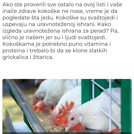
Ako ste proverili sve ostalo na ovoj listi i vaše
inače zdrave kokoške ne nose, vreme je da
pogledate šta jedu. Kokoške su svaštojedi i
uspevaju na uravnoteženoj ishrani. Kako
izgleda uravnotežena ishrana za perad? Pa,
slično je našem jer su i ljudi svaštojedi.
Kokoškama je potrebno puno vitamina i
proteina i trebalo bi da se klone slatkih
grickalica i žitarica.