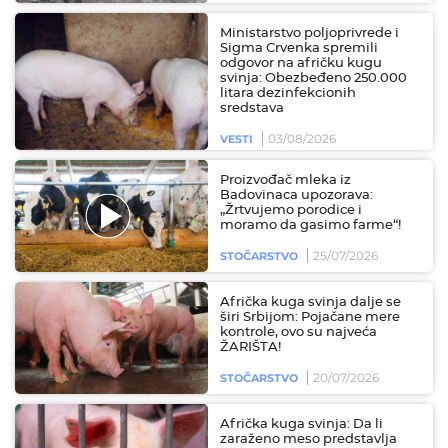
Ministarstvo poljoprivrede i
Sigma Crvenka spremili
odgovor na afričku kugu
svinja: Obezbeđeno 250.000
litara dezinfekcionih
sredstava
03/08/2026
VESTI
Proizvođač mleka iz
Badovinaca upozorava:
„Žrtvujemo porodice i
moramo da gasimo farme“!
25/07/2026
STOČARSTVO
Afrička kuga svinja dalje se
širi Srbijom: Pojačane mere
kontrole, ovo su najveća
ŽARIŠTA!
20/07/2026
STOČARSTVO
Afrička kuga svinja: Da li
zaraženo meso predstavlja