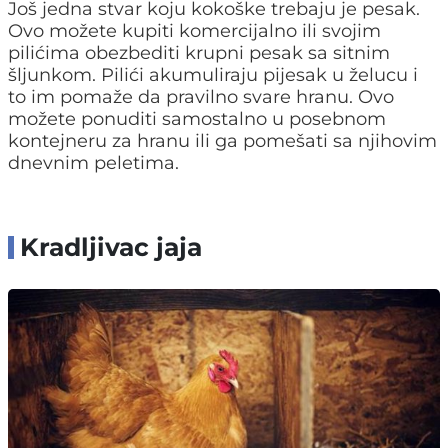
Još jedna stvar koju kokoške trebaju je pesak.
Ovo možete kupiti komercijalno ili svojim
pilićima obezbediti krupni pesak sa sitnim
šljunkom. Pilići akumuliraju pijesak u želucu i
to im pomaže da pravilno svare hranu. Ovo
možete ponuditi samostalno u posebnom
kontejneru za hranu ili ga pomešati sa njihovim
dnevnim peletima.
Kradljivac jaja