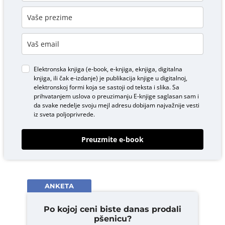
Elektronska knjiga (e-book, e-knjiga, eknjiga, digitalna
knjiga, ili čak e-izdanje) je publikacija knjige u digitalnoj,
elektronskoj formi koja se sastoji od teksta i slika. Sa
prihvatanjem uslova o
preuzimanju E-knjige
saglasan sam i
da svake nedelje svoju mejl adresu dobijam najvažnije vesti
iz sveta poljoprivrede.
Preuzmite e-book
ANKETA
Po kojoj ceni biste danas prodali
pšenicu?