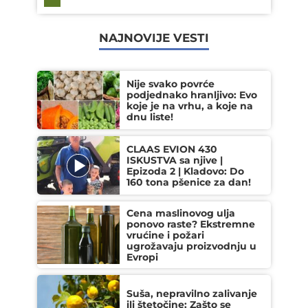
NAJNOVIJE VESTI
Nije svako povrće
podjednako hranljivo: Evo
koje je na vrhu, a koje na
dnu liste!
CLAAS EVION 430
ISKUSTVA sa njive |
Epizoda 2 | Kladovo: Do
160 tona pšenice za dan!
Cena maslinovog ulja
ponovo raste? Ekstremne
vrućine i požari
ugrožavaju proizvodnju u
Evropi
Suša, nepravilno zalivanje
ili štetočine: Zašto se