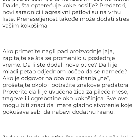
Dakle, šta opterećuje koke nosilje? Predatori,
novi saradnici i agresivni petlovi su na vrhu
liste. Prenaseljenost takođe može dodati stres
vašim kokošima.
Ako primetite nagli pad proizvodnje jaja,
zapitajte se šta se promenilo u poslednje
vreme. Da li ste dodali nove ptice? Da li je
mladi petao odjednom počeo da se nameće?
Ako je odgovor na oba ova pitanja „ne“,
prošetajte okolo i potražite znakove predatora.
Proverite da li je uvučena žica za pileće meso,
tragove ili ogrebotine oko kokošinjca. Sve ovo
mogu biti znaci da imate gladno stvorenje koje
pokušava sebi da nabavi dodatnu hranu.