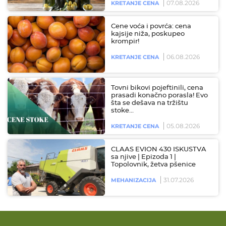
07.08.2026
KRETANJE CENA
Cene voća i povrća: cena
kajsije niža, poskupeo
krompir!
06.08.2026
KRETANJE CENA
Tovni bikovi pojeftinili, cena
prasadi konačno porasla! Evo
šta se dešava na tržištu
stoke…
05.08.2026
KRETANJE CENA
CLAAS EVION 430 ISKUSTVA
sa njive | Epizoda 1 |
Topolovnik, žetva pšenice
31.07.2026
MEHANIZACIJA