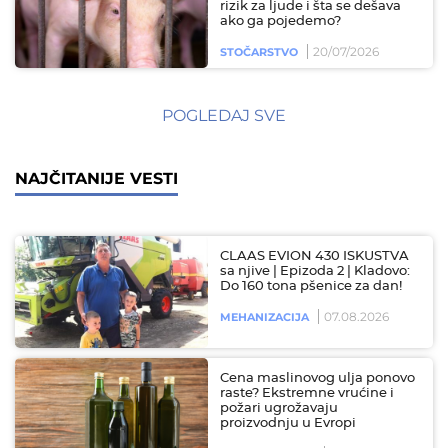
rizik za ljude i šta se dešava
ako ga pojedemo?
20/07/2026
STOČARSTVO
POGLEDAJ SVE
NAJČITANIJE VESTI
CLAAS EVION 430 ISKUSTVA
sa njive | Epizoda 2 | Kladovo:
Do 160 tona pšenice za dan!
07.08.2026
MEHANIZACIJA
Cena maslinovog ulja ponovo
raste? Ekstremne vrućine i
požari ugrožavaju
proizvodnju u Evropi