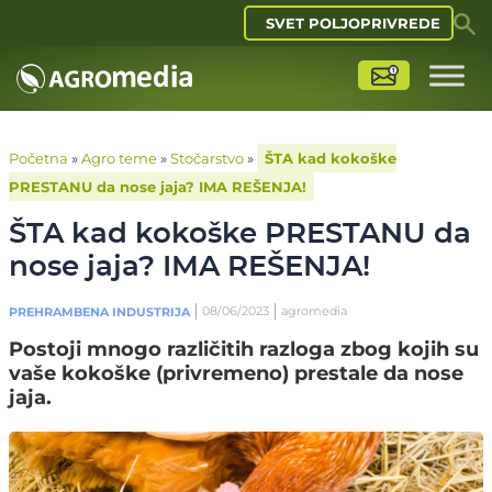
SVET POLJOPRIVREDE
Početna
»
Agro teme
»
Stočarstvo
»
ŠTA kad kokoške
PRESTANU da nose jaja? IMA REŠENJA!
ŠTA kad kokoške PRESTANU da
nose jaja? IMA REŠENJA!
08/06/2023
agromedia
PREHRAMBENA INDUSTRIJA
Postoji mnogo različitih razloga zbog kojih su
vaše kokoške (privremeno) prestale da nose
jaja.