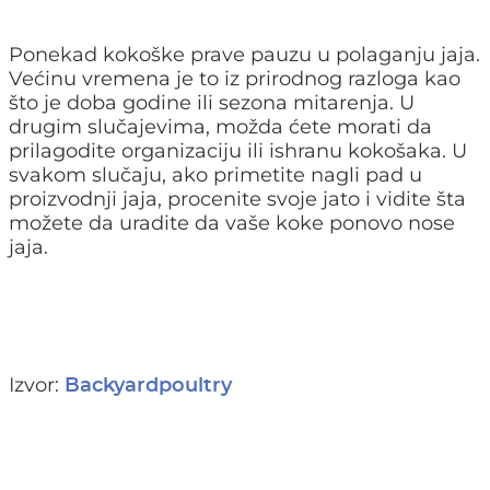
Ponekad kokoške prave pauzu u polaganju jaja.
Većinu vremena je to iz prirodnog razloga kao
što je doba godine ili sezona mitarenja. U
drugim slučajevima, možda ćete morati da
prilagodite organizaciju ili ishranu kokošaka. U
svakom slučaju, ako primetite nagli pad u
proizvodnji jaja, procenite svoje jato i vidite šta
možete da uradite da vaše koke ponovo nose
jaja.
Izvor:
Backyardpoultry