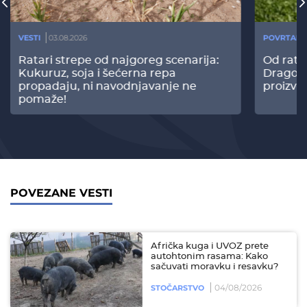
VESTI
03.08.2026
POVRTARS
Ratari strepe od najgoreg scenarija:
Od rata
Kukuruz, soja i šećerna repa
Dragomi
propadaju, ni navodnjavanje ne
proizvo
pomaže!
POVEZANE VESTI
Afrička kuga i UVOZ prete
autohtonim rasama: Kako
sačuvati moravku i resavku?
04/08/2026
STOČARSTVO