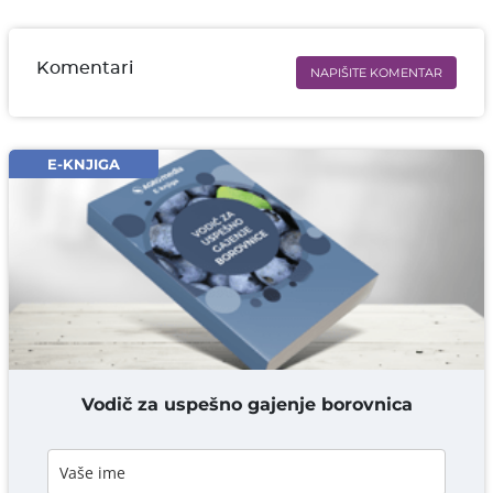
Komentari
NAPIŠITE KOMENTAR
Ime i prezime* obavezno
Email* obavezno
E-KNJIGA
Komentar* obavezno
DODAJ KOMENTAR
Vodič za uspešno gajenje borovnica