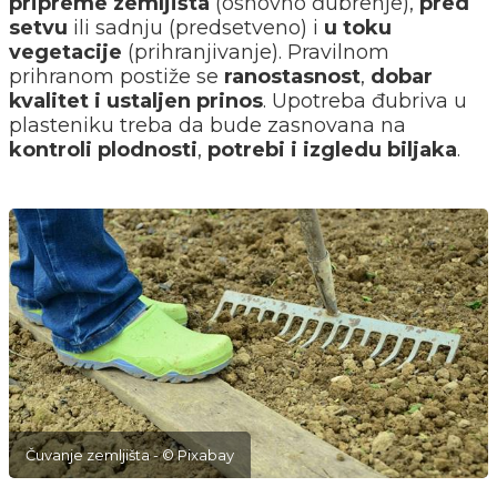
pripreme zemljišta
(osnovno đubrenje),
pred
setvu
ili sadnju (predsetveno) i
u toku
vegetacije
(prihranjivanje). Pravilnom
prihranom postiže se
ranostasnost
,
dobar
kvalitet i ustaljen prinos
. Upotreba đubriva u
plasteniku treba da bude zasnovana na
kontroli plodnosti
,
potrebi i izgledu biljaka
.
Čuvanje zemljišta - © Pixabay