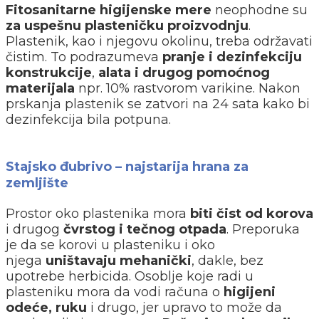
Fitosanitarne higijenske mere
neophodne su
za uspešnu plasteničku proizvodnju
.
Plastenik, kao i njegovu okolinu, treba održavati
čistim. To podrazumeva
pranje i dezinfekciju
konstrukcije
,
alata i drugog pomoćnog
materijala
npr. 10% rastvorom varikine. Nakon
prskanja plastenik se zatvori na 24 sata kako bi
dezinfekcija bila potpuna.
Stajsko đubrivo – najstarija hrana za
zemljište
Prostor oko plastenika mora
biti čist od korova
i drugog
čvrstog i tečnog otpada
. Preporuka
je da se korovi u plasteniku i oko
njega
uništavaju mehanički
, dakle, bez
upotrebe herbicida. Osoblje koje radi u
plasteniku mora da vodi računa o
higijeni
odeće, ruku
i drugo, jer upravo to može da