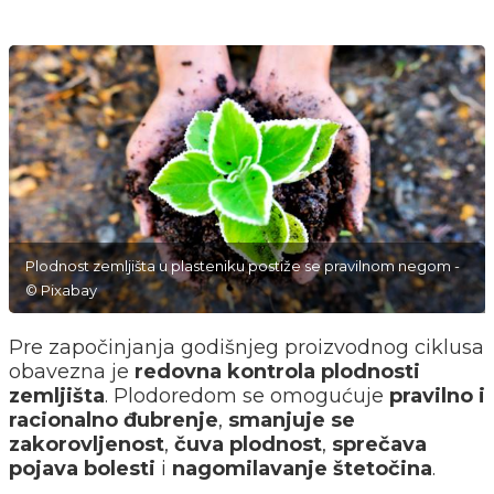
Plodnost zemljišta u plasteniku postiže se pravilnom negom -
© Pixabay
Pre započinjanja godišnjeg proizvodnog ciklusa
obavezna je
redovna kontrola plodnosti
zemljišta
. Plodoredom se omogućuje
pravilno i
racionalno đubrenje
,
smanjuje se
zakorovljenost
,
čuva plodnost
,
sprečava
pojava bolesti
i
nagomilavanje štetočina
.