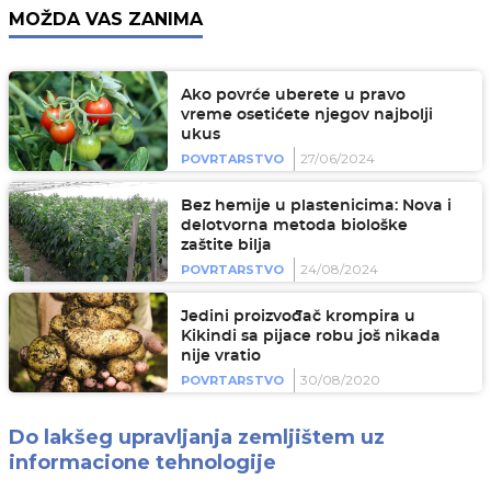
MOŽDA VAS ZANIMA
Ako povrće uberete u pravo
vreme osetićete njegov najbolji
ukus
27/06/2024
POVRTARSTVO
Bez hemije u plastenicima: Nova i
delotvorna metoda biološke
zaštite bilja
24/08/2024
POVRTARSTVO
Jedini proizvođač krompira u
Kikindi sa pijace robu još nikada
nije vratio
30/08/2020
POVRTARSTVO
Do lakšeg upravljanja zemljištem uz
informacione tehnologije