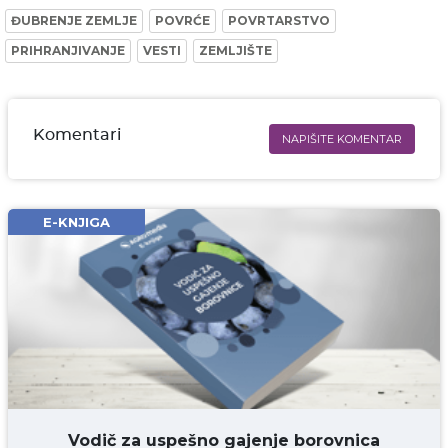
ĐUBRENJE ZEMLJE
POVRĆE
POVRTARSTVO
PRIHRANJIVANJE
VESTI
ZEMLJIŠTE
Komentari
NAPIŠITE KOMENTAR
Ime i prezime* obavezno
Email* obavezno
E-KNJIGA
Komentar* obavezno
DODAJ KOMENTAR
Vodič za uspešno gajenje borovnica