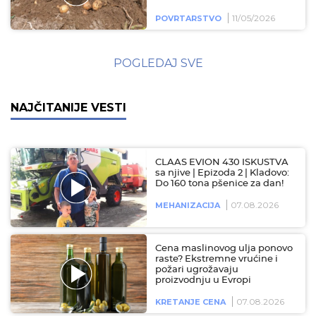
11/05/2026
POVRTARSTVO
POGLEDAJ SVE
NAJČITANIJE VESTI
CLAAS EVION 430 ISKUSTVA
sa njive | Epizoda 2 | Kladovo:
Do 160 tona pšenice za dan!
07.08.2026
MEHANIZACIJA
Cena maslinovog ulja ponovo
raste? Ekstremne vrućine i
požari ugrožavaju
proizvodnju u Evropi
07.08.2026
KRETANJE CENA