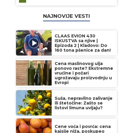
NAJNOVIJE VESTI
CLAAS EVION 430
ISKUSTVA sa njive |
Epizoda 2 | Kladovo: Do
160 tona pšenice za dan!
Cena maslinovog ulja
ponovo raste? Ekstremne
vrućine i požari
ugrožavaju proizvodnju u
Evropi
Suša, nepravilno zalivanje
ili štetočine: Zašto se
listovi limuna uvijaju?
Cene voća i povrća: cena
kajsije niža, poskupeo