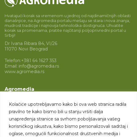
Hvatajući korak sa vremenom u jednoj od najdinamičnijih oblasti
današnjice, na Agromedia portalu mešaju se stara i nova znanja,
mudrost tradicije i najnovija tehnološka dostignuća. Uhvatite
korak sa promenama, pratite najčitaniji poljoprivredni portal u
Srbiji!
Dr Ivana Ribara 84, VI/26
11070 Novi Beograd
Telefon:
+381 64 1627 353
Email:
info@agromedia.rs
www.agromedia.rs
Agromedia
O nama
Kolačiće upotrebljavamo kako bi ova web stranica radila
Svet poljoprivrede
pravilno te kako bismo bili u stanju vršiti dalja
Marketing usluge
unapređenja stranice sa svrhom poboljšavanja vašeg
korisničkog iskustva, kako bismo personalizovali sadržaj i
Tražimo saradnike
oglase, omogućili funkcionalnost društvenih medija i