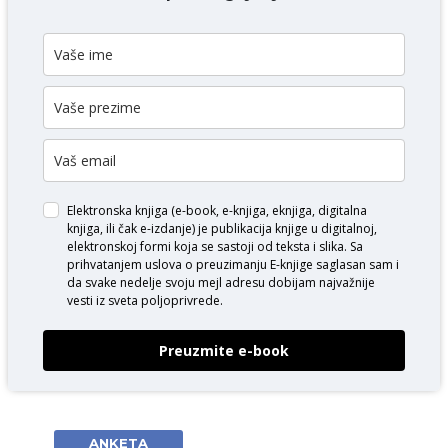
Elektronska knjiga (e-book, e-knjiga, eknjiga, digitalna
knjiga, ili čak e-izdanje) je publikacija knjige u digitalnoj,
elektronskoj formi koja se sastoji od teksta i slika. Sa
prihvatanjem uslova o
preuzimanju E-knjige
saglasan sam i
da svake nedelje svoju mejl adresu dobijam najvažnije
vesti iz sveta poljoprivrede.
Preuzmite e-book
ANKETA