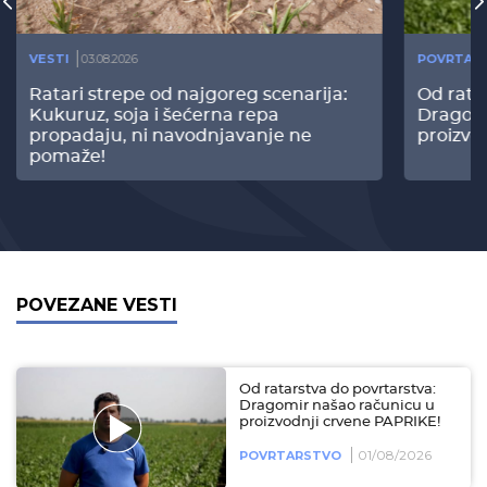
VESTI
03.08.2026
POVRTAR
Ratari strepe od najgoreg scenarija:
Od rata
Kukuruz, soja i šećerna repa
Dragomi
propadaju, ni navodnjavanje ne
proizvo
pomaže!
POVEZANE VESTI
Od ratarstva do povrtarstva:
Dragomir našao računicu u
proizvodnji crvene PAPRIKE!
01/08/2026
POVRTARSTVO