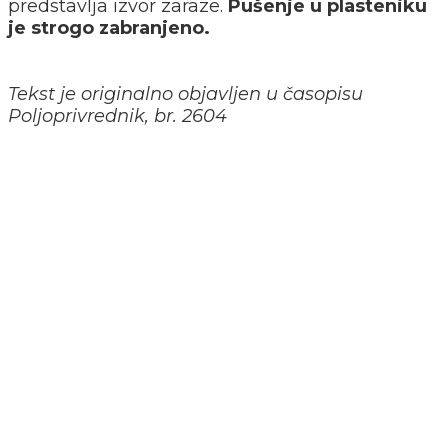
predstavlja izvor zaraze.
Pušenje u plasteniku
je strogo zabranjeno.
Tekst je originalno objavljen u časopisu
Poljoprivrednik, br. 2604