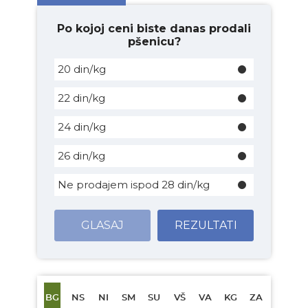
Po kojoj ceni biste danas prodali
pšenicu?
20 din/kg
22 din/kg
24 din/kg
26 din/kg
Ne prodajem ispod 28 din/kg
GLASAJ
REZULTATI
BG
NS
NI
SM
SU
VŠ
VA
KG
ZA