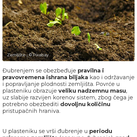
Zemljište - © Pixabay
Đubrenjem se obezbeđuje
pravilna i
pravovremena ishrana biljaka
kao i održavanje
i popravljanje plodnosti zemljišta. Povrće u
plasteniku obrazuje
veliku nadzemnu masu
,
uz slabije razvijen korenov sistem, zbog čega je
potrebno obezbediti
dovoljnu količinu
pristupačnih hraniva.
U plasteniku se vrši đubrenje u
periodu