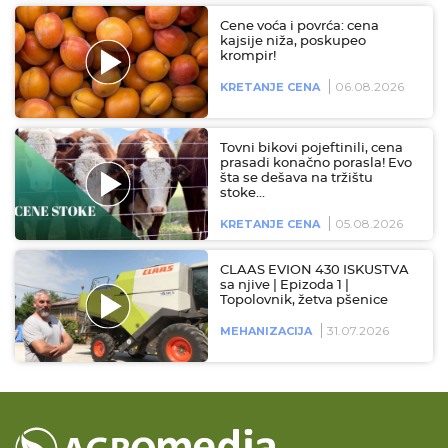
Cene voća i povrća: cena
kajsije niža, poskupeo
krompir!
06.08.2026
KRETANJE CENA
Tovni bikovi pojeftinili, cena
prasadi konačno porasla! Evo
šta se dešava na tržištu
stoke…
05.08.2026
KRETANJE CENA
CLAAS EVION 430 ISKUSTVA
sa njive | Epizoda 1 |
Topolovnik, žetva pšenice
31.07.2026
MEHANIZACIJA