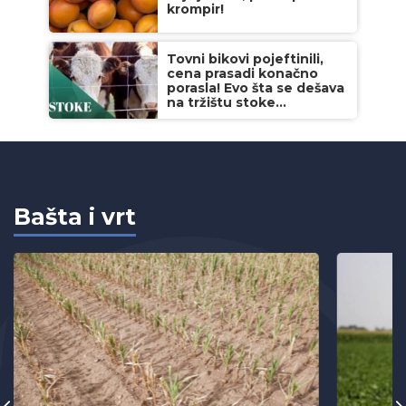
krompir!
Tovni bikovi pojeftinili,
cena prasadi konačno
porasla! Evo šta se dešava
na tržištu stoke...
Bašta i vrt