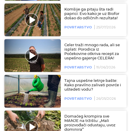
Komšije ga pitaju šta radi
paprici: Evo kako je uz Biofor
došao do odličnih rezultata!
25/07/2026
POVRTARSTVO
Celer traži mnogo rada, ali se
isplati: Porodica iz
Počekovine otkriva recept za
uspešno gajenje CELERA!
19/06/2026
POVRTARSTVO
Tajna uspešne letnje bašte:
Kako pravilno zalivati povrće i
uštedeti vodu?
26/05/2026
POVRTARSTVO
Domaćeg krompira sve
MANJE na tržištu: „Mali
proizvođači odustaju, uvoz
dominira”