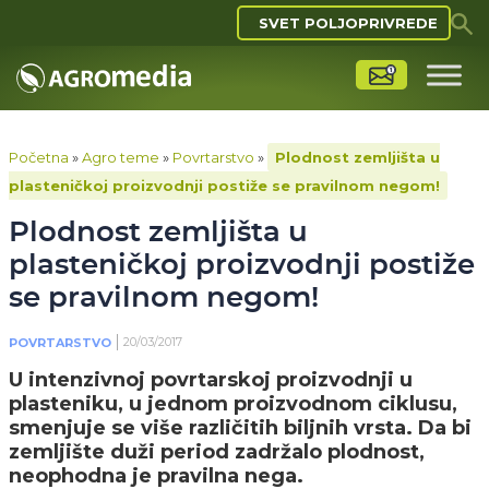
SVET POLJOPRIVREDE
Početna
»
Agro teme
»
Povrtarstvo
»
Plodnost zemljišta u
plasteničkoj proizvodnji postiže se pravilnom negom!
Plodnost zemljišta u
plasteničkoj proizvodnji postiže
se pravilnom negom!
20/03/2017
POVRTARSTVO
U intenzivnoj povrtarskoj proizvodnji u
plasteniku, u jednom proizvodnom ciklusu,
smenjuje se više različitih biljnih vrsta. Da bi
zemljište duži period zadržalo plodnost,
neophodna je pravilna nega.