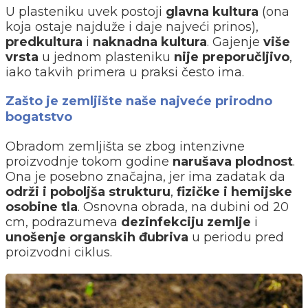
U plasteniku uvek postoji
glavna kultura
(ona
koja ostaje najduže i daje najveći prinos),
predkultura
i
naknadna kultura
. Gajenje
više
vrsta
u jednom plasteniku
nije preporučljivo
,
iako takvih primera u praksi često ima.
Zašto je zemljište naše najveće prirodno
bogatstvo
Obradom zemljišta se zbog intenzivne
proizvodnje tokom godine
narušava plodnost
.
Ona je posebno značajna, jer ima zadatak da
održi i poboljša strukturu
,
fizičke i hemijske
osobine tla
. Osnovna obrada, na dubini od 20
cm, podrazumeva
dezinfekciju zemlje
i
unošenje organskih đubriva
u periodu pred
proizvodni ciklus.