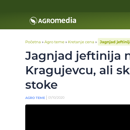
Početna
»
Agro teme
»
Kretanje cena
»
Jagnjad jeftini
Jagnjad jeftinija 
Kragujevcu, ali s
stoke
01/10/2020
AGRO TEME