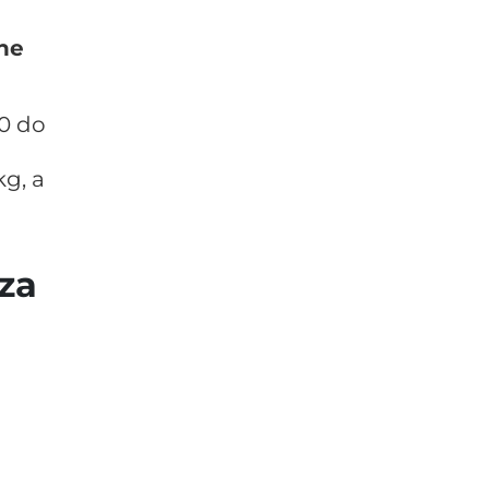
ne
0 do
kg, a
oza