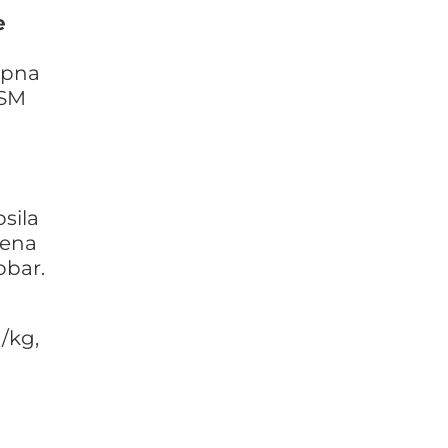
e
kupna
 SM
sila
cena
obar.
/kg,