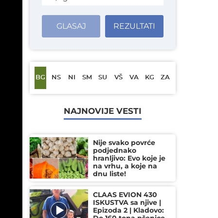
GLASAJ
REZULTATI
BG
NS
NI
SM
SU
VŠ
VA
KG
ZA
NAJNOVIJE VESTI
Nije svako povrće
podjednako
hranljivo: Evo koje je
na vrhu, a koje na
dnu liste!
CLAAS EVION 430
kova
ISKUSTVA sa njive |
Epizoda 2 | Kladovo: