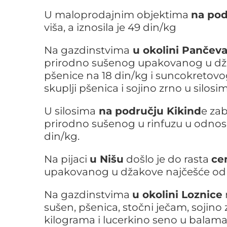
U maloprodajnim objektima
na pod
viša, a iznosila je 49 din/kg
Na gazdinstvima
u okolini Pančeva
prirodno sušenog upakovanog u dža
pšenice na 18 din/kg i suncokretovo
skuplji pšenica i sojino zrno u silo
U silosima
na području Kikind
e zab
prirodno sušenog u rinfuzu u odnosu 
din/kg.
Na pijaci
u Nišu
došlo je do rasta
ce
upakovanog u džakove najčešće od
Na gazdinstvima
u okolini Loznice
sušen, pšenica, stočni ječam, sojin
kilograma i lucerkino seno u balama.