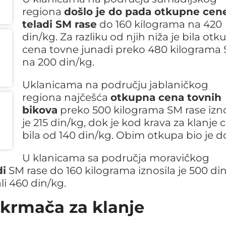
regiona
došlo je do pada otkupne cen
teladi SM rase
do 160 kilograma na 420
din/kg. Za razliku od njih niža je bila ot
cena tovne junadi preko 480 kilograma
na 200 din/kg.
Uklanicama na području jablaničkog
regiona najčešća
otkupna cena tovnih
bikova
preko 500 kilograma SM rase izno
je 215 din/kg, dok je kod krava za klanje 
bila od 140 din/kg. Obim otkupa bio je d
U klanicama sa područja moravičkog
di
SM rase do 160 kilograma iznosila je 500 din
li 460 din/kg.
, krmača za klanje