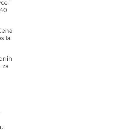
ce i
140
 Cena
sila
pnih
a za
e
u.