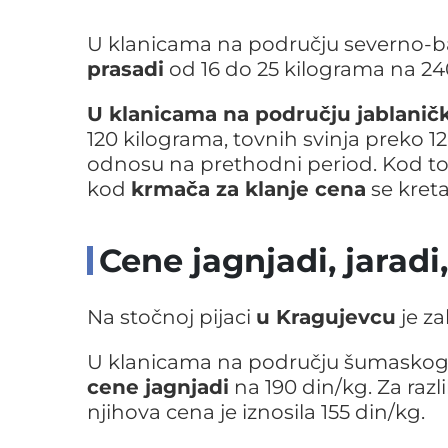
U klanicama na području severno-b
prasadi
od 16 do 25 kilograma na 24
U klanicama na području jablanič
120 kilograma, tovnih svinja preko 12
odnosu na prethodni period. Kod tovn
kod
krmača za klanje cena
se kreta
Cene jagnjadi, jaradi,
Na stočnoj pijaci
u Kragujevcu
je z
U klanicama na području šumaskog r
cene jagnjadi
na 190 din/kg. Za razli
njihova cena je iznosila 155 din/kg.