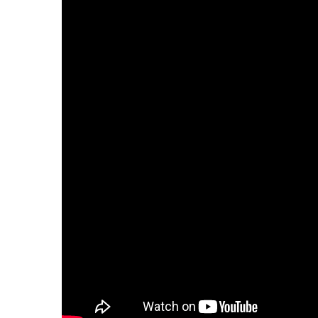
U period za nama zabeležene su v
u klanicama na području srednje-b