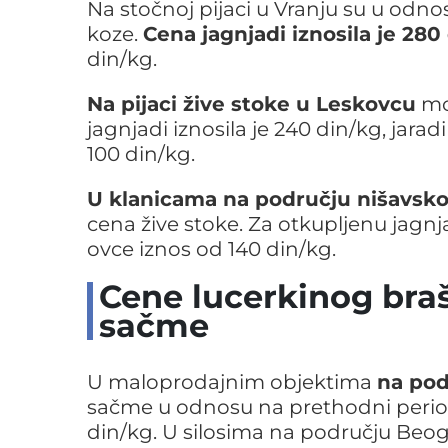
Na stočnoj pijaci u Vranju su u odnos
koze.
Cena jagnjadi iznosila je 280
din/kg.
Na pijaci žive stoke u Leskovcu
mog
jagnjadi iznosila je 240 din/kg, jarad
100 din/kg.
U klanicama na području nišavsk
cena žive stoke. Za otkupljenu jagnj
ovce iznos od 140 din/kg.
Cene lucerkinog braš
sačme
U maloprodajnim objektima
na pod
sačme u odnosu na prethodni period
din/kg. U silosima na području Beogr