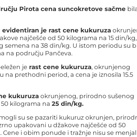
ručju Pirota cena suncokretove sačme
bila
 evidentiran je rast cene kukuruza
okrunje
kove najčešće od 50 kilograma na 15 din/kg,
g semena na 38 din/kg. U istom periodu su bi
sima na području Pančeva.
eležen je
rast cene kukuruza
, okrunjenog
na prethodni period, a cena je iznosila 15.5
ne kukuruza
okrunjenog, prirodno sušenog
 50 kilograma na
25 din/kg.
mogli su se pazariti kukuruz okrunjen, prirod
o zrno upakovani u džakove najčešće od 50
 Cene i obim ponude i tražnje nisu se menjal