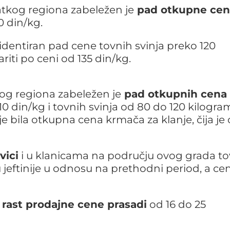
tkog regiona zabeležen je
pad otkupne ce
0 din/kg.
identiran pad cene tovnih svinja preko 120
riti po ceni od 135 din/kg.
og regiona zabeležen je
pad otkupnih cena
0 din/kg i tovnih svinja od 80 do 120 kilogra
 je bila otkupna cena krmača za klanje, čija je
vici
i u klanicama na području ovog grada t
 jeftinije u odnosu na prethodni period, a cen
rast prodajne cene prasadi
od 16 do 25