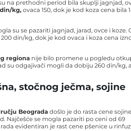
u na prethodni period bila skuplji jagnjad, ov
 din/kg,
ovaca 150, dok je kod koza cena bila 
la su se pazariti jagnjad, jarad, ovce i koze.
i 200 din/kg, dok je kod ovaca i koza cena izno
og regiona
nije bilo promene u pogledu otku
ad su odgajivači mogli da dobiju 260 din/kg, 
na, stočnog ječma, sojine
ručju Beograda
došlo je do rasta cene sojin
. Najčešće se mogla pazariti po ceni od 69
ada evidentiran je rast cene pšenice u rinfuz