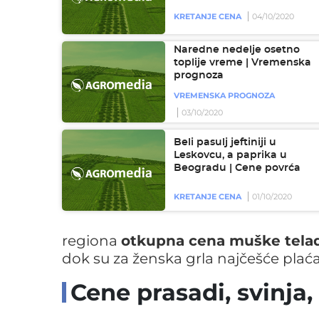
KRETANJE CENA
04/10/2020
Naredne nedelje osetno
toplije vreme | Vremenska
prognoza
VREMENSKA PROGNOZA
03/10/2020
Beli pasulj jeftiniji u
Leskovcu, a paprika u
Beogradu | Cene povrća
KRETANJE CENA
01/10/2020
regiona
otkupna cena muške tela
dok su za ženska grla najčešće plaća
Cene prasadi, svinja