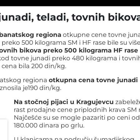
a tovne svinje na području Kragujevca.
unadi, teladi, tovnih bikov
-banatskog regiona
otkupne cene tovne jun
preko 500 kilograma SM i HF rase bile su viš
ovnih bikova preko 500 kilograma HF rase
 kod tovne junadi preko 480 kilograma i tovni
cena bila 200 din/kg.
natskog regiona
otkupna cena tovne junadi
 iznosila je190 din/kg.
Na stočnoj pijaci u Kragujevcu
zabelež
rast prodajne cene priplodnih krava SM r
Najčešće su se mogle pazariti po ceni od
180.000 dinara po grlu.
U klanicama na području šumadijskog