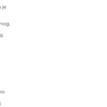
 je
nog,
li
no
i