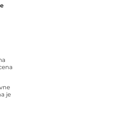
ne
ma
 cena
ovne
a je