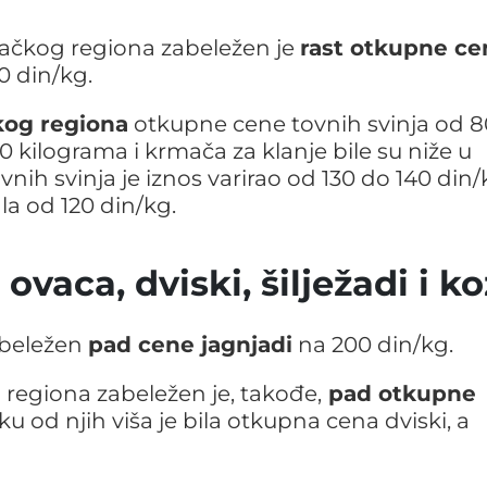
ačkog regiona zabeležen je
rast otkupne ce
0 din/kg.
kog regiona
otkupne cene tovnih svinja od 8
0 kilograma i krmača za klanje bile su niže u
ih svinja je iznos varirao od 130 do 140 din/
la od 120 din/kg.
 ovaca, dviski, šilježadi i k
abeležen
pad cene jagnjadi
na 200 din/kg.
egiona zabeležen je, takođe,
pad otkupne
ku od njih viša je bila otkupna cena dviski, a