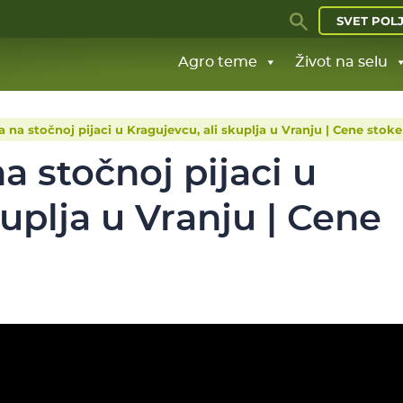
SVET POL
Agro teme
Život na selu
ja na stočnoj pijaci u Kragujevcu, ali skuplja u Vranju | Cene stoke
na stočnoj pijaci u
kuplja u Vranju | Cene