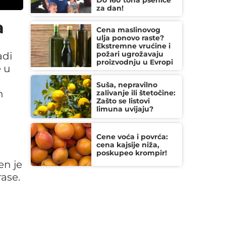
Do 160 tona pšenice
za dan!
a
Cena maslinovog
ulja ponovo raste?
Ekstremne vrućine i
požari ugrožavaju
adi
proizvodnju u Evropi
e u
Suša, nepravilno
h
zalivanje ili štetočine:
Zašto se listovi
limuna uvijaju?
Cene voća i povrća:
cena kajsije niža,
poskupeo krompir!
en je
ase.