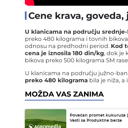
poručju južno-banatskog regiona, 
Cene krava, goveda, j
U klanicama na području srednje
preko 480 kilograma i tovnih bikova 
odnosu na predhodni period.
Kod t
cena je iznosila 180 din/kg
, dok je
bikova preko 500 kilograma SM rase 
U klanicama na području južno-ba
preko 480 kilograma
bila je niža, a
MOŽDA VAS ZANIMA
Povećan promet kukuruza |
Vesti sa Produktne berze