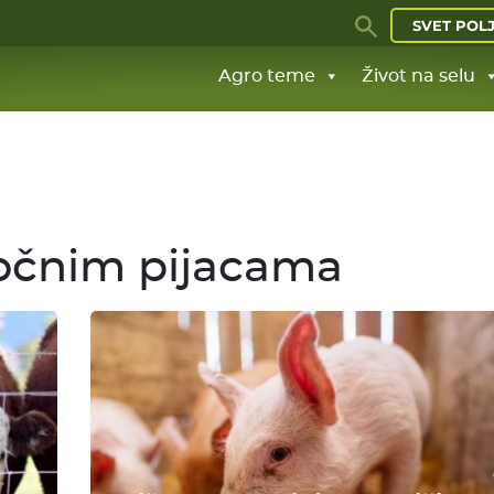
SVET POL
Agro teme
Život na selu
točnim pijacama