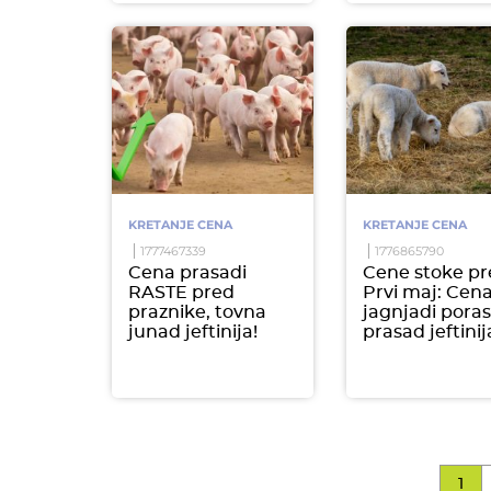
KRETANJE CENA
KRETANJE CENA
1777467339
1776865790
Cena prasadi
Cene stoke pr
RASTE pred
Prvi maj: Cen
praznike, tovna
jagnjadi poras
junad jeftinija!
prasad jeftinij
1