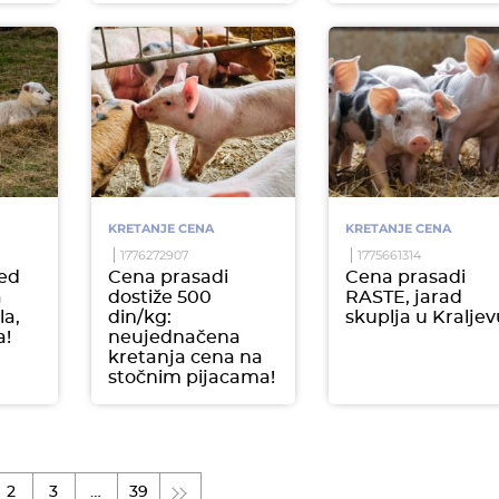
KRETANJE CENA
KRETANJE CENA
1776272907
1775661314
ed
Cena prasadi
Cena prasadi
a
dostiže 500
RASTE, jarad
la,
din/kg:
skuplja u Kraljev
a!
neujednačena
kretanja cena na
stočnim pijacama!
2
3
…
39