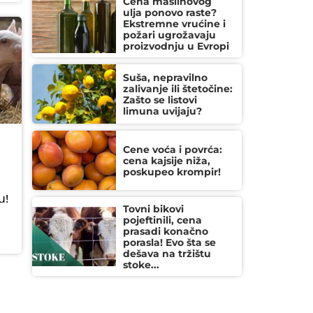
Cena maslinovog
ulja ponovo raste?
Ekstremne vrućine i
požari ugrožavaju
proizvodnju u Evropi
Suša, nepravilno
zalivanje ili štetočine:
Zašto se listovi
limuna uvijaju?
Cene voća i povrća:
cena kajsije niža,
poskupeo krompir!
u!
Tovni bikovi
pojeftinili, cena
prasadi konačno
porasla! Evo šta se
dešava na tržištu
stoke...