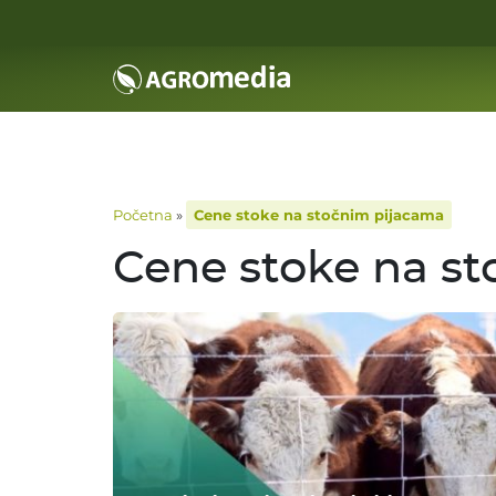
Početna
»
Cene stoke na stočnim pijacama
Cene stoke na s