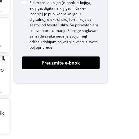
i
Elektronska knjiga (e-book, e-knjiga,
eknjiga, digitalna knjiga, ili čak e-
6
izdanje) je publikacija knjige u
digitalnoj, elektronskoj formi koja se
sastoji od teksta i slika. Sa prihvatanjem
uslova o
preuzimanju E-knjige
saglasan
sam i da svake nedelje svoju mejl
adresu dobijam najvažnije vesti iz sveta
26
poljoprivrede.
li,
Preuzmite e-book
vo
6
ik,