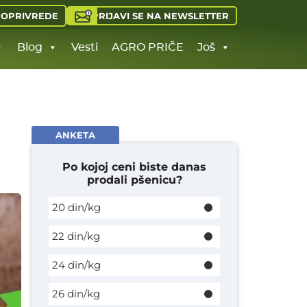
PRIJAVI SE NA NEWSLETTER
JOPRIVREDE
Blog
Vesti
AGRO PRIČE
Još
ANKETA
Po kojoj ceni biste danas
prodali pšenicu?
20 din/kg
22 din/kg
24 din/kg
26 din/kg