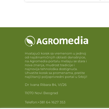
Hvatajući korak sa vremenom u jednoj
od najdinamičnijih oblasti današnjice,
na Agromedia portalu mešaju se stara i
nova znanja, mudrost tradicije i
najnovija tehnološka dostignuća.
Uhvatite korak sa promenama, pratite
najčitaniji poljoprivredni portal u Srbiji!
Dr Ivana Ribara 84, VI/26
11070 Novi Beograd
Telefon:
+381 64 1627 353