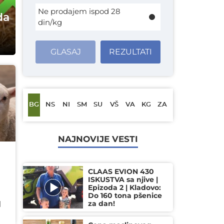
Ne prodajem ispod 28
da
din/kg
GLASAJ
REZULTATI
BG
NS
NI
SM
SU
VŠ
VA
KG
ZA
NAJNOVIJE VESTI
CLAAS EVION 430
ISKUSTVA sa njive |
Epizoda 2 | Kladovo:
Do 160 tona pšenice
za dan!
d