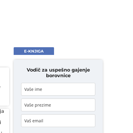
E-KNJIGA
Vodič za uspešno gajenje
borovnice
e
ja
i