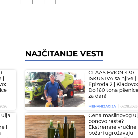
NAJČITANIJE VESTI
0
CLAAS EVION 430
 |
ISKUSTVA sa njive |
vo:
Epizoda 2 | Kladovo:
ice
Do 160 tona pšenic
za dan!
2026
MEHANIZACIJA
07.08.2026
ulja
Cena maslinovog ul
ponovo raste?
e i
Ekstremne vrućine 
u
požari ugrožavaju