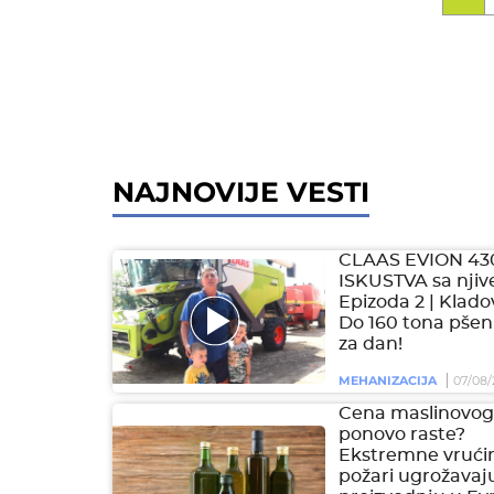
NAJNOVIJE VESTI
CLAAS EVION 43
ISKUSTVA sa njive
Epizoda 2 | Klado
Do 160 tona pšen
za dan!
MEHANIZACIJA
07/08/
Cena maslinovog 
ponovo raste?
Ekstremne vrućin
požari ugrožavaj