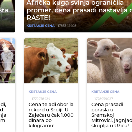
Afrička kuga svinja ograničila
šta
promet, cena prasadi nastavlja 
RASTE!
KRETANJE CENA
1785342408
KRETANJE CENA
KRETANJE CENA
1779278424
1778079027
di,
Cena teladi oborila
Cena prasadi
d:
rekord u Srbiji: U
porasla u
nja
Zaječaru čak 1.000
Sremskoj
im
dinara po
Mitrovici, jagnja
kilogramu!
skuplja u Užicu!