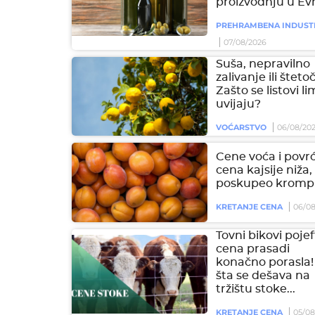
proizvodnju u Ev
PREHRAMBENA INDUST
07/08/2026
Suša, nepravilno
zalivanje ili šteto
Zašto se listovi l
uvijaju?
VOĆARSTVO
06/08/20
Cene voća i povrć
cena kajsije niža,
poskupeo krompi
KRETANJE CENA
06/08
Tovni bikovi pojeft
cena prasadi
konačno porasla!
šta se dešava na
tržištu stoke...
KRETANJE CENA
05/08