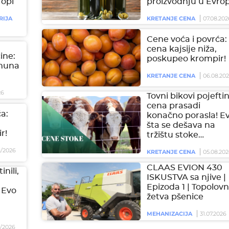
ropi
proizvodnju u Evrop
RIJA
KRETANJE CENA
07.08.202
Cene voća i povrća:
cena kajsije niža,
čine:
poskupeo krompir!
imuna
KRETANJE CENA
06.08.20
26
Tovni bikovi pojeftini
cena prasadi
a:
konačno porasla! E
šta se dešava na
r!
tržištu stoke…
/2026
KRETANJE CENA
05.08.202
CLAAS EVION 430
inili,
ISKUSTVA sa njive |
Epizoda 1 | Topolovn
 Evo
žetva pšenice
MEHANIZACIJA
31.07.2026
/2026