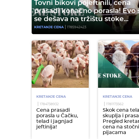
Tovni bikovi pojeftinili, cena
prasadi konačno porasla! Evo 
se dešava na tržištu stoke...
KRETANJE CENA
1785942423
KRETANJE CENA
KRETANJE CENA
1784738932
1781173562
Cena prasadi
Skok cena tela
porasla u Čačku,
skuplja i prasa
telad i jagnjad
Pregled kreta
jeftinija!
cena na stočn
pijacama