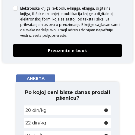
Elektronska knjiga (e-book, e-knjiga, eknjiga, digitalna
knjiga, ili čak e-izdanje) je publikacija knjige u digitalnoj,
elektronskoj formi koja se sastoji od teksta i slika. Sa
prihvatanjem uslova o
preuzimanju E-knjige
saglasan sam i
da svake nedelje svoju mejl adresu dobijam najvažnije
vesti iz sveta poljoprivrede.
Preuzmite e-book
ANKETA
Po kojoj ceni biste danas prodali
pšenicu?
20 din/kg
22 din/kg