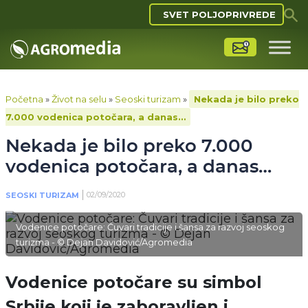
SVET POLJOPRIVREDE
Početna
»
Život na selu
»
Seoski turizam
»
Nekada je bilo preko
7.000 vodenica potočara, a danas…
Nekada je bilo preko 7.000
vodenica potočara, a danas…
02/09/2020
SEOSKI TURIZAM
Vodenice potočare: Čuvari tradicije i šansa za razvoj seoskog
turizma - © Dejan Davidović/Agromedia
Vodenice potočare
su simbol
Srbije koji je zaboravljen i