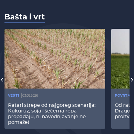
Bašta i vrt
VESTI
03.08.2026
POVRTAR
Ratari strepe od najgoreg scenarija:
Od rata
Kukuruz, soja i šećerna repa
Dragomi
propadaju, ni navodnjavanje ne
proizvo
pomaže!