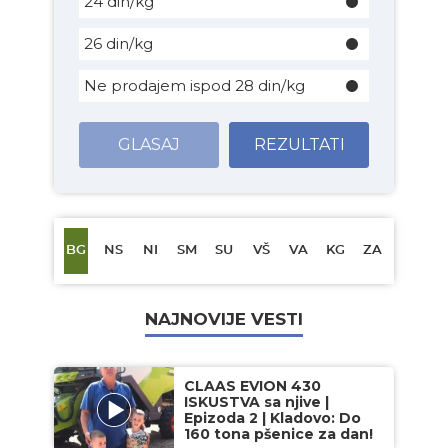
24 din/kg
26 din/kg
Ne prodajem ispod 28 din/kg
GLASAJ
REZULTATI
BG
NS
NI
SM
SU
VŠ
VA
KG
ZA
NAJNOVIJE VESTI
CLAAS EVION 430
ISKUSTVA sa njive |
Epizoda 2 | Kladovo: Do
160 tona pšenice za dan!