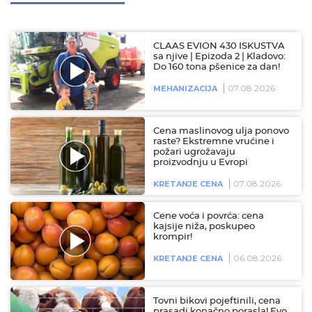
CLAAS EVION 430 ISKUSTVA
sa njive | Epizoda 2 | Kladovo:
Do 160 tona pšenice za dan!
07.08.2026
MEHANIZACIJA
Cena maslinovog ulja ponovo
raste? Ekstremne vrućine i
požari ugrožavaju
proizvodnju u Evropi
07.08.2026
KRETANJE CENA
Cene voća i povrća: cena
kajsije niža, poskupeo
krompir!
06.08.2026
KRETANJE CENA
Tovni bikovi pojeftinili, cena
prasadi konačno porasla! Evo