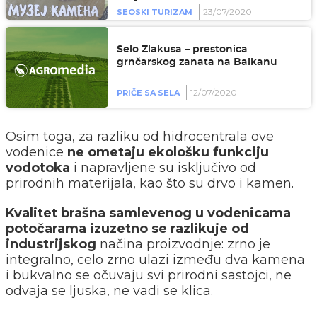
23/07/2020
SEOSKI TURIZAM
Selo Zlakusa – prestonica
grnčarskog zanata na Balkanu
12/07/2020
PRIČE SA SELA
Osim toga, za razliku od hidrocentrala ove
vodenice
ne ometaju ekološku funkciju
vodotoka
i napravljene su isključivo od
prirodnih materijala, kao što su drvo i kamen.
Kvalitet brašna samlevenog u vodenicama
potočarama izuzetno se razlikuje od
industrijskog
načina proizvodnje: zrno je
integralno, celo zrno ulazi između dva kamena
i bukvalno se očuvaju svi prirodni sastojci, ne
odvaja se ljuska, ne vadi se klica.