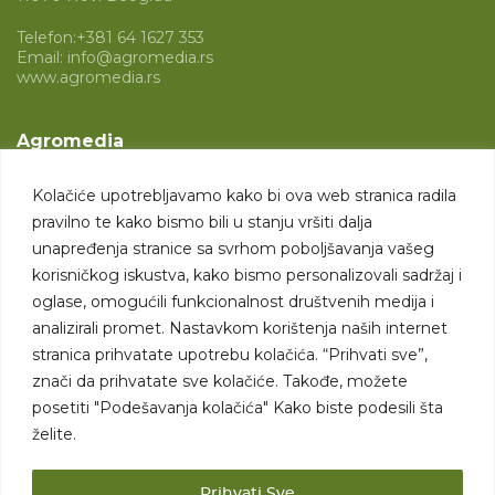
Telefon:
+381 64 1627 353
Email:
info@agromedia.rs
www.agromedia.rs
Agromedia
O nama
Kolačiće upotrebljavamo kako bi ova web stranica radila
Svet poljoprivrede
pravilno te kako bismo bili u stanju vršiti dalja
Marketing usluge
unapređenja stranice sa svrhom poboljšavanja vašeg
korisničkog iskustva, kako bismo personalizovali sadržaj i
Tražimo saradnike
oglase, omogućili funkcionalnost društvenih medija i
analizirali promet. Nastavkom korištenja naših internet
Kontakt
stranica prihvatate upotrebu kolačića. “Prihvati sve”,
znači da prihvatate sve kolačiće. Takođe, možete
Kontakt
posetiti "Podešavanja kolačića" Kako biste podesili šta
želite.
Prihvati Sve