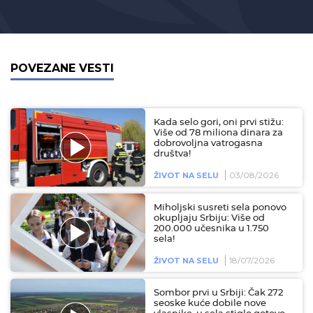
POVEZANE VESTI
Kada selo gori, oni prvi stižu:
Više od 78 miliona dinara za
dobrovoljna vatrogasna
društva!
03/08/2026
ŽIVOT NA SELU
Miholjski susreti sela ponovo
okupljaju Srbiju: Više od
200.000 učesnika u 1.750
sela!
18/07/2026
ŽIVOT NA SELU
Sombor prvi u Srbiji: Čak 272
seoske kuće dobile nove