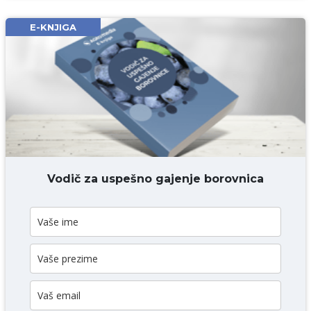
Email* obavezno
E-KNJIGA
Komentar* obavezno
DODAJ KOMENTAR
Vodič za uspešno gajenje borovnica