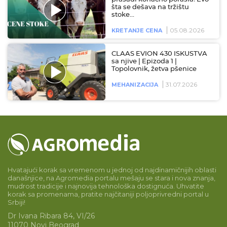
šta se dešava na tržištu
stoke…
05.08.2026
KRETANJE CENA
CLAAS EVION 430 ISKUSTVA
sa njive | Epizoda 1 |
Topolovnik, žetva pšenice
31.07.2026
MEHANIZACIJA
Hvatajući korak sa vremenom u jednoj od najdinamičnijih oblasti
današnjice, na Agromedia portalu mešaju se stara i nova znanja,
mudrost tradicije i najnovija tehnološka dostignuća. Uhvatite
korak sa promenama, pratite najčitaniji poljoprivredni portal u
Srbiji!
Dr Ivana Ribara 84, VI/26
11070 Novi Beograd