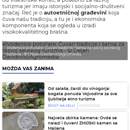
od višestruke koristi, a posebno za razvoj
turizma jer imaju istorijski i socijalno-društveni
značaj. Reč je o
autoetničnoj građevini
koja
čuva našu tradiciju, a tu je i ekonomska
komponenta koja se ogleda u izradi
visokokvalitetnog brašna.
Vodenice potočare: Čuvari tradicije i šansa za razvoj seoskog
turizma - © Dejan Davidović/Agromedia
MOŽDA VAS ZANIMA
Od salaša, čardi do vinogorja:
bogata ponuda Vojvodine za sve
ljubitelje etno turizma
09/09/2020
ŽIVOT NA SELU
Najveća zbirka kamena: Ovde se
nalazi i čuveni ZMIJSKI kamen sa
Maljena