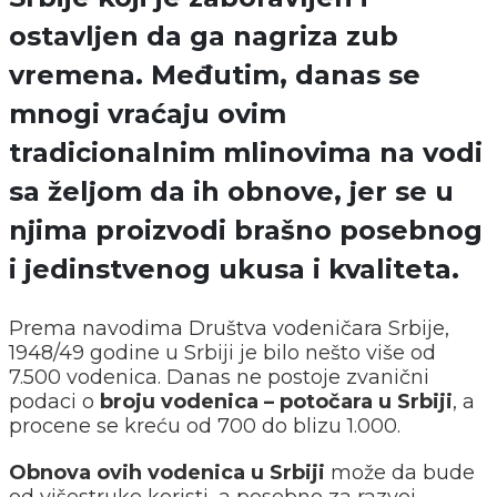
ostavljen da ga nagriza zub
vremena. Međutim, danas se
mnogi vraćaju ovim
tradicionalnim mlinovima na vodi
sa željom da ih obnove, jer se u
njima proizvodi brašno posebnog
i jedinstvenog ukusa i kvaliteta.
Prema navodima Društva vodeničara Srbije,
1948/49 godine u Srbiji je bilo nešto više od
7.500 vodenica. Danas ne postoje zvanični
podaci o
broju vodenica – potočara u Srbiji
, a
procene se kreću od 700 do blizu 1.000.
Obnova ovih vodenica u Srbiji
može da bude