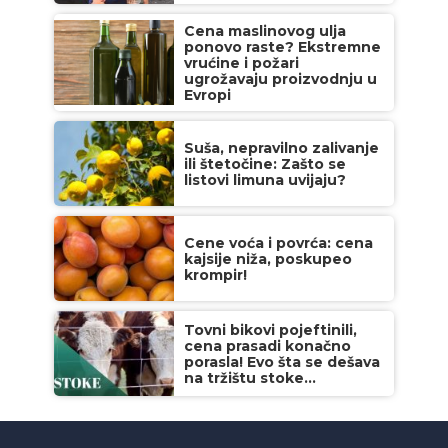
Cena maslinovog ulja
ponovo raste? Ekstremne
vrućine i požari
ugrožavaju proizvodnju u
Evropi
Suša, nepravilno zalivanje
ili štetočine: Zašto se
listovi limuna uvijaju?
Cene voća i povrća: cena
kajsije niža, poskupeo
krompir!
Tovni bikovi pojeftinili,
cena prasadi konačno
porasla! Evo šta se dešava
na tržištu stoke...