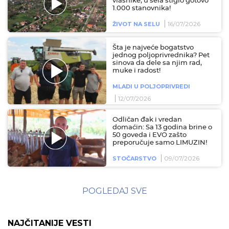
vlasnike, u sela stiglo gotovo
1.000 stanovnika!
16/07/2026
ŽIVOT NA SELU
Šta je najveće bogatstvo
jednog poljoprivrednika? Pet
sinova da dele sa njim rad,
muke i radost!
MLADI U POLJOPRIVREDI
12/07/2026
Odličan đak i vredan
domaćin: Sa 13 godina brine o
50 goveda i EVO zašto
preporučuje samo LIMUZIN!
09/07/2026
STOČARSTVO
POGLEDAJ SVE
NAJČITANIJE VESTI