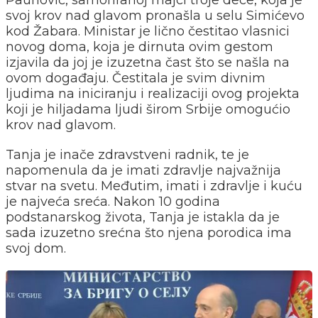
Paunović, samohranoj majci troje dece, koja je
svoj krov nad glavom pronašla u selu Simićevo
kod Žabara. Ministar je lično čestitao vlasnici
novog doma, koja je dirnuta ovim gestom
izjavila da joj je izuzetna čast što se našla na
ovom događaju. Čestitala je svim divnim
ljudima na iniciranju i realizaciji ovog projekta
koji je hiljadama ljudi širom Srbije omogućio
krov nad glavom.
Tanja je inače zdravstveni radnik, te je
napomenula da je imati zdravlje najvažnija
stvar na svetu. Međutim, imati i zdravlje i kuću
je najveća sreća. Nakon 10 godina
podstanarskog života, Tanja je istakla da je
sada izuzetno srećna što njena porodica ima
svoj dom.