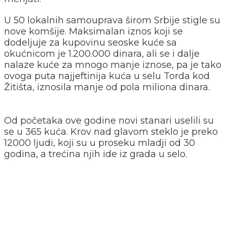
U 50 lokalnih samouprava širom Srbije stigle su
nove komšije. Maksimalan iznos koji se
dodeljuje za kupovinu seoske kuće sa
okućnicom je 1.200.000 dinara, ali se i dalje
nalaze kuće za mnogo manje iznose, pa je tako
ovoga puta najjeftinija kuća u selu Torda kod
Žitišta, iznosila manje od pola miliona dinara.
Od početaka ove godine novi stanari uselili su
se u 365 kuća. Krov nad glavom steklo je preko
12000 ljudi, koji su u proseku mladji od 30
godina, a trećina njih ide iz grada u selo.