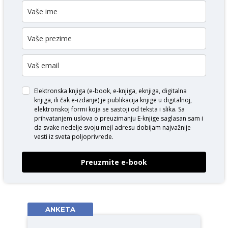
Elektronska knjiga (e-book, e-knjiga, eknjiga, digitalna
knjiga, ili čak e-izdanje) je publikacija knjige u digitalnoj,
elektronskoj formi koja se sastoji od teksta i slika. Sa
prihvatanjem uslova o
preuzimanju E-knjige
saglasan sam i
da svake nedelje svoju mejl adresu dobijam najvažnije
vesti iz sveta poljoprivrede.
Preuzmite e-book
ANKETA