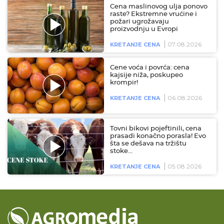
Cena maslinovog ulja ponovo
raste? Ekstremne vrućine i
požari ugrožavaju
proizvodnju u Evropi
07.08.2026
KRETANJE CENA
Cene voća i povrća: cena
kajsije niža, poskupeo
krompir!
06.08.2026
KRETANJE CENA
Tovni bikovi pojeftinili, cena
prasadi konačno porasla! Evo
šta se dešava na tržištu
stoke…
05.08.2026
KRETANJE CENA