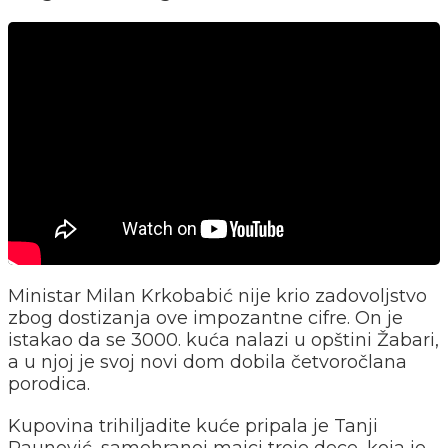
Ministar Milan Krkobabić nije krio zadovoljstvo
zbog dostizanja ove impozantne cifre. On je
istakao da se 3000. kuća nalazi u opštini Žabari,
a u njoj je svoj novi dom dobila četvoročlana
porodica.
Kupovina trihiljadite kuće pripala je Tanji