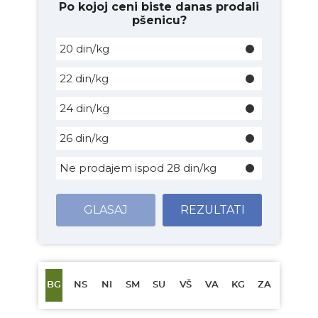
Po kojoj ceni biste danas prodali
pšenicu?
20 din/kg
22 din/kg
24 din/kg
26 din/kg
Ne prodajem ispod 28 din/kg
GLASAJ
REZULTATI
BG
NS
NI
SM
SU
VŠ
VA
KG
ZA