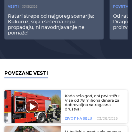
VESTI
03.08.2026
POVRTAR
Ratari strepe od najgoreg scenarija:
Od rata
Kukuruz, soja i šećerna repa
Dragomi
propadaju, ni navodnjavanje ne
proizvo
pomaže!
POVEZANE VESTI
Kada selo gori, oni prvi stižu:
Više od 78 miliona dinara za
dobrovoljna vatrogasna
društva!
03/08/2026
ŽIVOT NA SELU