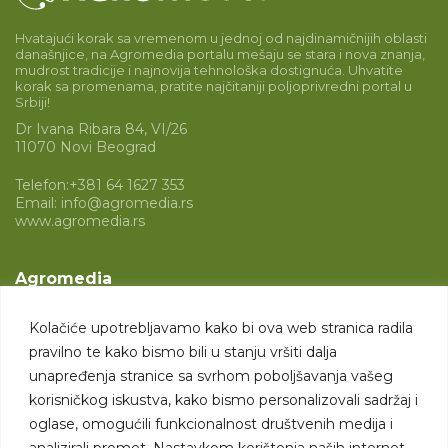
Hvatajući korak sa vremenom u jednoj od najdinamičnijih oblasti
današnjice, na Agromedia portalu mešaju se stara i nova znanja,
mudrost tradicije i najnovija tehnološka dostignuća. Uhvatite
korak sa promenama, pratite najčitaniji poljoprivredni portal u
Srbiji!
Dr Ivana Ribara 84, VI/26
11070 Novi Beograd
Telefon:
+381 64 1627 353
Email:
info@agromedia.rs
www.agromedia.rs
Agromedia
O nama
Kolačiće upotrebljavamo kako bi ova web stranica radila
Svet poljoprivrede
pravilno te kako bismo bili u stanju vršiti dalja
Marketing usluge
unapređenja stranice sa svrhom poboljšavanja vašeg
korisničkog iskustva, kako bismo personalizovali sadržaj i
Tražimo saradnike
oglase, omogućili funkcionalnost društvenih medija i
analizirali promet. Nastavkom korištenja naših internet