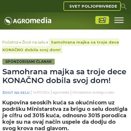
SVET POLJOPRIVREDE
Početna
»
Život na selu
»
Samohrana majka sa troje dece
KONAČNO dobila svoj dom!
SPONZORISANI ČLANAK
Samohrana majka sa troje dece
KONAČNO dobila svoj dom!
14/07/2024
agromedia
Ministarstvo za brigu o selu
ŽIVOT NA SELU
Kupovina seoskih kuća sa okućnicom uz
podršku Ministarstva za brigu o selu dostigla
je cifru od 3015 kuća, odnosno 3015 porodica
koje su na ovaj način uspele da dodju do
svog krova nad glavom.