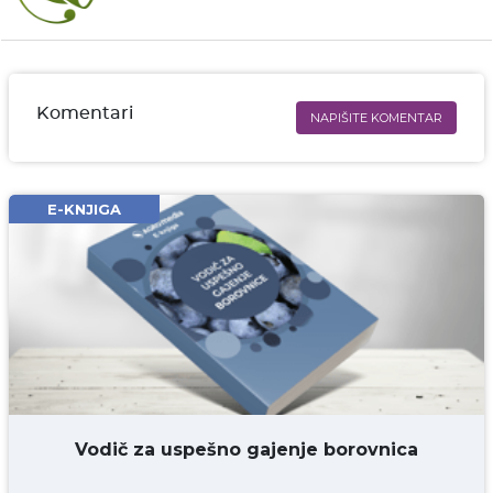
Komentari
NAPIŠITE KOMENTAR
Ime i prezime* obavezno
Email* obavezno
E-KNJIGA
Komentar* obavezno
DODAJ KOMENTAR
Vodič za uspešno gajenje borovnica