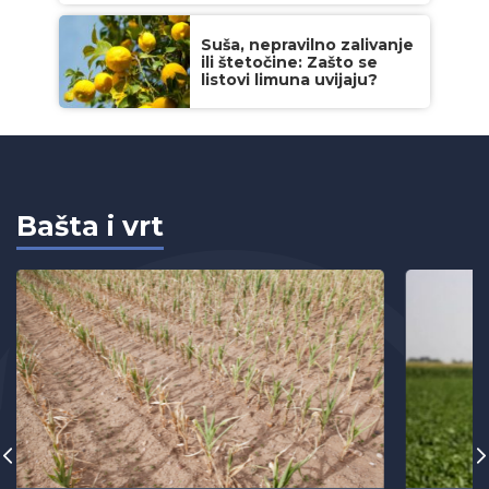
Suša, nepravilno zalivanje
ili štetočine: Zašto se
listovi limuna uvijaju?
Bašta i vrt