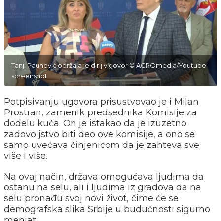
Tanji Paunović održala je dirljiv govor © AGROmedia/Youtube
screenshot
Potpisivanju ugovora prisustvovao je i Milan
Prostran, zamenik predsednika Komisije za
dodelu kuća. On je istakao da je izuzetno
zadovoljstvo biti deo ove komisije, a ono se
samo uvećava činjenicom da je zahteva sve
više i više.
Na ovaj način, država omogućava ljudima da
ostanu na selu, ali i ljudima iz gradova da na
selu pronađu svoj novi život, čime će se
demografska slika Srbije u budućnosti sigurno
menjati.