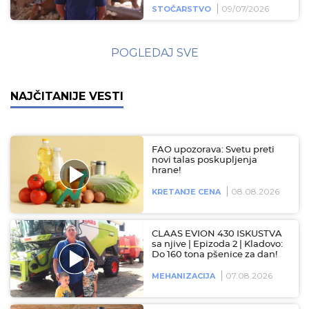
09/07/2026
STOČARSTVO
POGLEDAJ SVE
NAJČITANIJE VESTI
FAO upozorava: Svetu preti
novi talas poskupljenja
hrane!
08.08.2026
KRETANJE CENA
CLAAS EVION 430 ISKUSTVA
sa njive | Epizoda 2 | Kladovo:
Do 160 tona pšenice za dan!
07.08.2026
MEHANIZACIJA