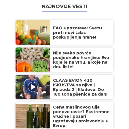
NAJNOVIJE VESTI
FAO upozorava: Svetu
preti novi talas
poskupljenja hrane!
Nije svako povrće
podjednako hranljivo: Evo
koje je na vrhu, a koje na
dnu liste!
CLAAS EVION 430
ISKUSTVA sa njive |
Epizoda 2 | Kladovo: Do
160 tona pšenice za dan!
Cena maslinovog ulja
ponovo raste? Ekstremne
vrućine i požari
ugrožavaju proizvodnju u
Evropi