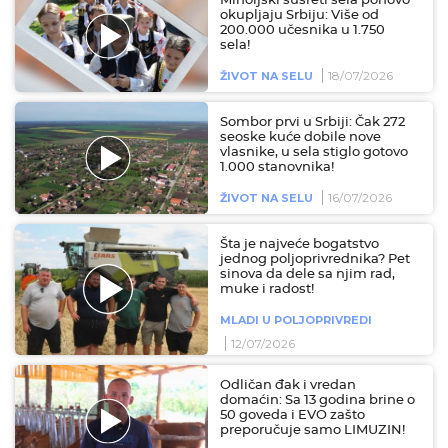
Miholjski susreti sela ponovo
okupljaju Srbiju: Više od
200.000 učesnika u 1.750
sela!
18/07/2026
ŽIVOT NA SELU
Sombor prvi u Srbiji: Čak 272
seoske kuće dobile nove
vlasnike, u sela stiglo gotovo
1.000 stanovnika!
16/07/2026
ŽIVOT NA SELU
Šta je najveće bogatstvo
jednog poljoprivrednika? Pet
sinova da dele sa njim rad,
muke i radost!
MLADI U POLJOPRIVREDI
12/07/2026
Odličan đak i vredan
domaćin: Sa 13 godina brine o
50 goveda i EVO zašto
preporučuje samo LIMUZIN!