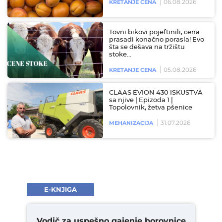
06.08.2026
KRETANJE CENA
Tovni bikovi pojeftinili, cena
prasadi konačno porasla! Evo
šta se dešava na tržištu
stoke…
05.08.2026
KRETANJE CENA
CLAAS EVION 430 ISKUSTVA
sa njive | Epizoda 1 |
Topolovnik, žetva pšenice
31.07.2026
MEHANIZACIJA
E-KNJIGA
Vodič za uspešno gajenje borovnice