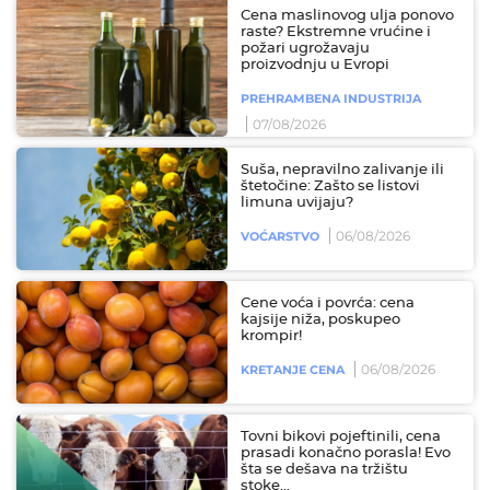
Cena maslinovog ulja ponovo
raste? Ekstremne vrućine i
požari ugrožavaju
proizvodnju u Evropi
PREHRAMBENA INDUSTRIJA
07/08/2026
Suša, nepravilno zalivanje ili
štetočine: Zašto se listovi
limuna uvijaju?
06/08/2026
VOĆARSTVO
Cene voća i povrća: cena
kajsije niža, poskupeo
krompir!
06/08/2026
KRETANJE CENA
Tovni bikovi pojeftinili, cena
prasadi konačno porasla! Evo
šta se dešava na tržištu
stoke...