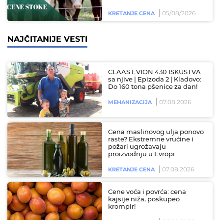
05/08/2026
KRETANJE CENA
NAJČITANIJE VESTI
CLAAS EVION 430 ISKUSTVA
sa njive | Epizoda 2 | Kladovo:
Do 160 tona pšenice za dan!
07.08.2026
MEHANIZACIJA
Cena maslinovog ulja ponovo
raste? Ekstremne vrućine i
požari ugrožavaju
proizvodnju u Evropi
07.08.2026
KRETANJE CENA
Cene voća i povrća: cena
kajsije niža, poskupeo
krompir!