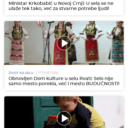
Ministar Krkobabić u Novoj Crnji: U sela se ne
ulaže tek tako, već za stvarne potrebe ljudi!
1770057056
ŽIVOT NA SELU
Obnovljen Dom kulture u selu Rvati: Selo nije
samo mesto porekla, već i mesto BUDUĆNOSTI!