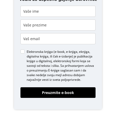
Elektronska knjiga (e-book, e-knjiga, eknjiga,
digitalna knjiga, ili čak e-izdanje) je publikacija
knjige u digitalnoj, elektronskoj formi koja se
sastoji od teksta i slika. Sa prihvatanjem uslova
o
preuzimanju E-knjige
saglasan sam i da
svake nedelje svoju mejl adresu dobijam
najvažnije vesti iz sveta poljoprivrede.
Preuzmite e-book