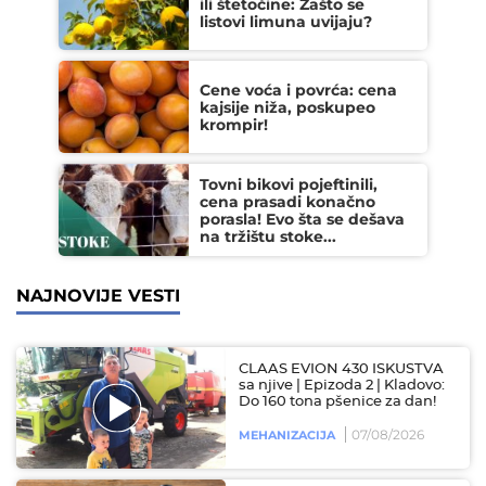
ili štetočine: Zašto se
listovi limuna uvijaju?
Cene voća i povrća: cena
kajsije niža, poskupeo
krompir!
Tovni bikovi pojeftinili,
cena prasadi konačno
porasla! Evo šta se dešava
na tržištu stoke...
NAJNOVIJE VESTI
CLAAS EVION 430 ISKUSTVA
sa njive | Epizoda 2 | Kladovo:
Do 160 tona pšenice za dan!
07/08/2026
MEHANIZACIJA