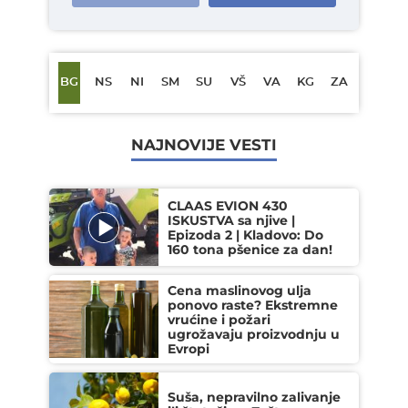
BG
NS
NI
SM
SU
VŠ
VA
KG
ZA
NAJNOVIJE VESTI
CLAAS EVION 430
ISKUSTVA sa njive |
Epizoda 2 | Kladovo: Do
160 tona pšenice za dan!
Cena maslinovog ulja
ponovo raste? Ekstremne
vrućine i požari
ugrožavaju proizvodnju u
Evropi
Suša, nepravilno zalivanje