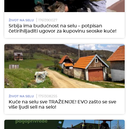
1761390027
ŽIVOT NA SELU
Srbija ima budućnost na selu – potpisan
četirihiljaditi ugovor za kupovinu seoske kuće!
1751308255
ŽIVOT NA SELU
Kuće na selu sve TRAŽENIJE! EVO zašto se sve
više ljudi seli na selo!