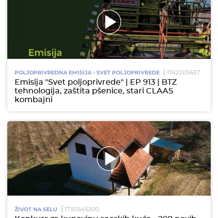
1742205657
POLJOPRIVREDNA EMISIJA - SVET POLJOPRIVREDE
Emisija "Svet poljoprivrede" | EP 913 | BTZ
tehnologija, zaštita pšenice, stari CLAAS
kombajni
1730545200
ŽIVOT NA SELU