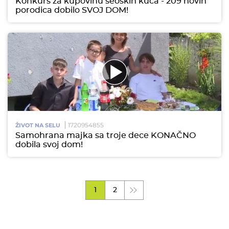
Konkurs za kupovinu seoskih kuća - 209 novih
porodica dobilo SVOJ DOM!
1720954855
ŽIVOT NA SELU
Samohrana majka sa troje dece KONAČNO
dobila svoj dom!
1
2