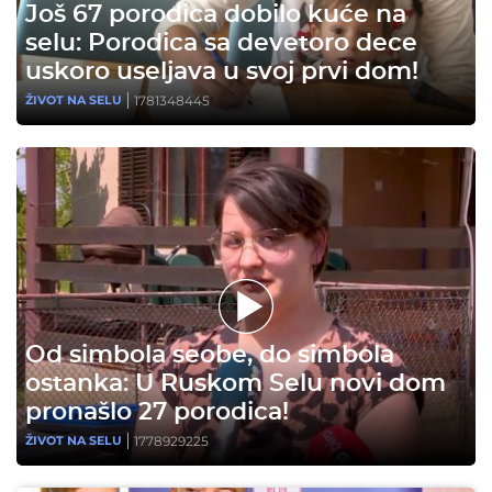
Još 67 porodica dobilo kuće na
selu: Porodica sa devetoro dece
uskoro useljava u svoj prvi dom!
1781348445
ŽIVOT NA SELU
Od simbola seobe, do simbola
ostanka: U Ruskom Selu novi dom
pronašlo 27 porodica!
1778929225
ŽIVOT NA SELU