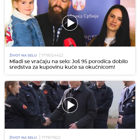
1778324422
ŽIVOT NA SELU
Mladi se vraćaju na selo: Još 95 porodica dobilo
sredstva za kupovinu kuće sa okućnicom!
1771671622
ŽIVOT NA SELU