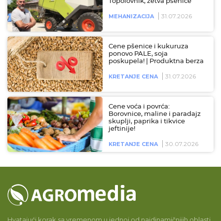
Topolovnik, žetva pšenice
31.07.2026
MEHANIZACIJA
Cene pšenice i kukuruza
ponovo PALE, soja
poskupela! | Produktna berza
31.07.2026
KRETANJE CENA
Cene voća i povrća:
Borovnice, maline i paradajz
skuplji, paprika i tikvice
jeftinije!
30.07.2026
KRETANJE CENA
Hvatajući korak sa vremenom u jednoj od najdinamičnijih oblasti