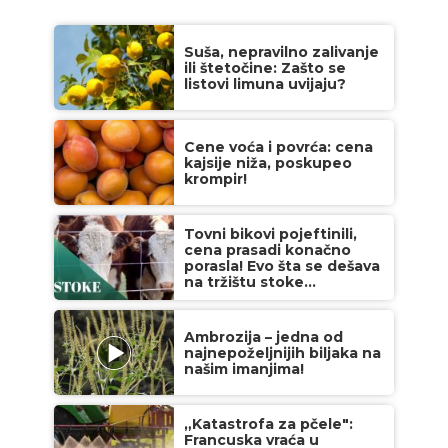
Suša, nepravilno zalivanje
ili štetočine: Zašto se
listovi limuna uvijaju?
Cene voća i povrća: cena
kajsije niža, poskupeo
krompir!
Tovni bikovi pojeftinili,
cena prasadi konačno
porasla! Evo šta se dešava
na tržištu stoke...
Ambrozija – jedna od
najnepoželjnijih biljaka na
našim imanjima!
„Katastrofa za pčele":
Francuska vraća u