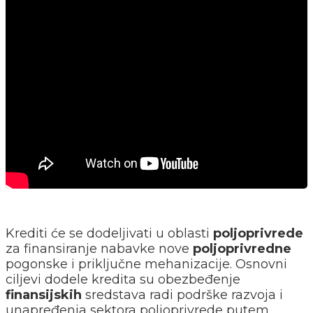
Krediti će se dodeljivati u oblasti
poljoprivrede
za finansiranje nabavke nove
poljoprivredne
pogonske i priključne mehanizacije. Osnovni
ciljevi dodele kredita su obezbeđenje
finansijskih
sredstava radi podrške razvoja i
unapređenja sektora poljoprivrede putem