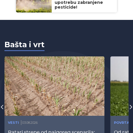
upotrebu zabranjene
pesticide!
Bašta i vrt
VESTI
03.08.2026
POVRTAR
Ratari strepe od najgoreg scenarija:
Od rata