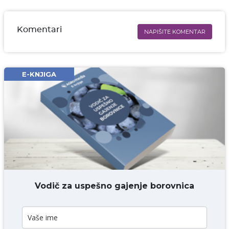
Komentari
NAPIŠITE KOMENTAR
Ime i prezime* obavezno
Email* obavezno
E-KNJIGA
Komentar* obavezno
DODAJ KOMENTAR
Vodič za uspešno gajenje borovnica