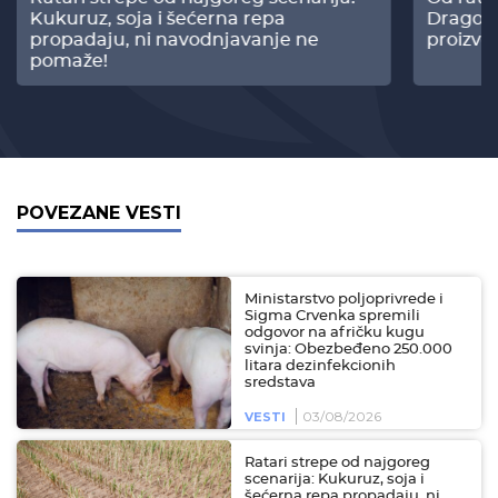
Kukuruz, soja i šećerna repa
Dragomi
propadaju, ni navodnjavanje ne
proizvo
pomaže!
POVEZANE VESTI
Ministarstvo poljoprivrede i
Sigma Crvenka spremili
odgovor na afričku kugu
svinja: Obezbeđeno 250.000
litara dezinfekcionih
sredstava
03/08/2026
VESTI
Ratari strepe od najgoreg
scenarija: Kukuruz, soja i
šećerna repa propadaju, ni