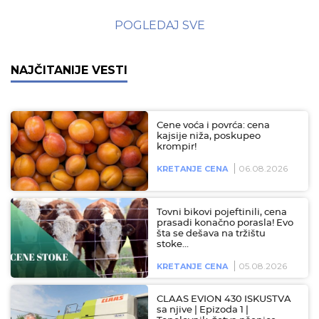
POGLEDAJ SVE
NAJČITANIJE VESTI
Cene voća i povrća: cena
kajsije niža, poskupeo
krompir!
06.08.2026
KRETANJE CENA
Tovni bikovi pojeftinili, cena
prasadi konačno porasla! Evo
šta se dešava na tržištu
stoke…
05.08.2026
KRETANJE CENA
CLAAS EVION 430 ISKUSTVA
sa njive | Epizoda 1 |