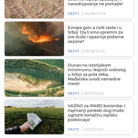
navodnjavanje ne pomaže!
03/08/2026
VESTI
Evropa gori, a rizik raste i u
Srbiji: Da li smo spremni za
sve duže i opasnije požarne
sezone?
01/08/2026
VESTI
Dunav na istorijskom
minimumu: Najniži vodostaj
u Srbiji za pola veka,
Mađarska uvodi vanredne
mere!
31/07/2026
VESTI
VAŽNO za IPARD korisnike: I
najmanji poreski dug može
ugroziti konačnu isplatu
podsticaja!
31/07/2026
VESTI