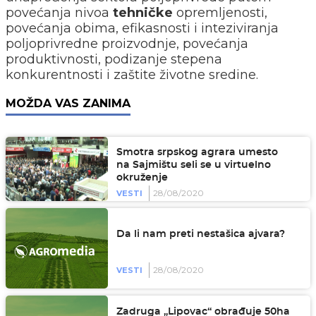
povećanja nivoa
tehničke
opremljenosti,
povećanja obima, efikasnosti i inteziviranja
poljoprivredne proizvodnje, povećanja
produktivnosti, podizanje stepena
konkurentnosti i zaštite životne sredine.
MOŽDA VAS ZANIMA
Smotra srpskog agrara umesto
na Sajmištu seli se u virtuelno
okruženje
28/08/2020
VESTI
Da li nam preti nestašica ajvara?
28/08/2020
VESTI
Zadruga „Lipovac“ obrađuje 50ha