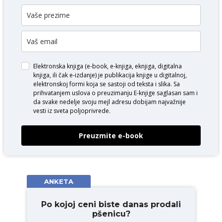
Elektronska knjiga (e-book, e-knjiga, eknjiga, digitalna
knjiga, ili čak e-izdanje) je publikacija knjige u digitalnoj,
elektronskoj formi koja se sastoji od teksta i slika. Sa
prihvatanjem uslova o
preuzimanju E-knjige
saglasan sam i
da svake nedelje svoju mejl adresu dobijam najvažnije
vesti iz sveta poljoprivrede.
Preuzmite e-book
ANKETA
Po kojoj ceni biste danas prodali
pšenicu?