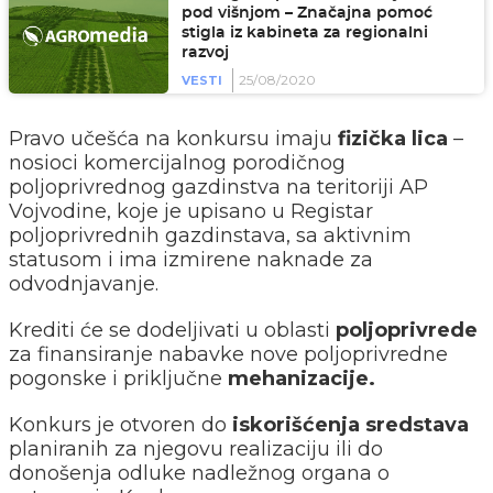
pod višnjom – Značajna pomoć
stigla iz kabineta za regionalni
razvoj
25/08/2020
VESTI
Pravo učešća na konkursu imaju
fizička lica
–
nosioci komercijalnog porodičnog
poljoprivrednog gazdinstva na teritoriji AP
Vojvodine, koje je upisano u Registar
poljoprivrednih gazdinstava, sa aktivnim
statusom i ima izmirene naknade za
odvodnjavanje.
Krediti će se dodeljivati u oblasti
poljoprivrede
za finansiranje nabavke nove poljoprivredne
pogonske i priključne
mehanizacije.
Konkurs je otvoren do
iskorišćenja sredstava
planiranih za njegovu realizaciju ili do
donošenja odluke nadležnog organa o