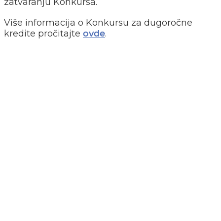
zatvaranju Konkursa.
Više informacija o Konkursu za dugoročne
kredite pročitajte
.
ovde