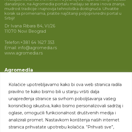
današnjice, na Agromedia portalu mešaju se stara i nova znanja,
mudrost tradicije i najnovija tehnološka dostignuća. Uhvatite
korak sa promenama, pratite najčitaniji poljoprivredni portal u
Srbiji!
Dr Ivana Ribara 84, VI/26
11070 Novi Beograd
Telefon:
+381 64 1627 353
Email:
info@agromedia.rs
www.agromedia.rs
Agromedia
O nama
Kolačiće upotrebljavamo kako bi ova web stranica radila
Svet poljoprivrede
pravilno te kako bismo bili u stanju vršiti dalja
Marketing usluge
unapređenja stranice sa svrhom poboljšavanja vašeg
korisničkog iskustva, kako bismo personalizovali sadržaj i
Tražimo saradnike
oglase, omogućili funkcionalnost društvenih medija i
analizirali promet. Nastavkom korištenja naših internet
Kontakt
stranica prihvatate upotrebu kolačića. “Prihvati sve”,