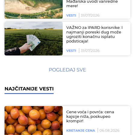
Mađarska uvodi vanredne
mere!
31/07/2026
VESTI
VAŽNO za IPARD korisnike: I
najmanji poreski dug može
ugroziti konačnu isplatu
podsticaja!
31/07/2026
VESTI
POGLEDAJ SVE
NAJČITANIJE VESTI
Cene voća i povrća: cena
kajsije niža, poskupeo
krompir!
06.08.2026
KRETANJE CENA