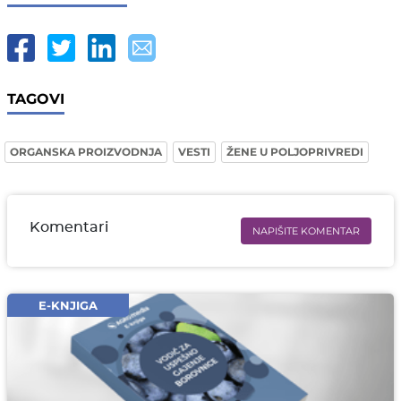
TAGOVI
ORGANSKA PROIZVODNJA
VESTI
ŽENE U POLJOPRIVREDI
Komentari
NAPIŠITE KOMENTAR
Ime i prezime* obavezno
Email* obavezno
E-KNJIGA
Komentar* obavezno