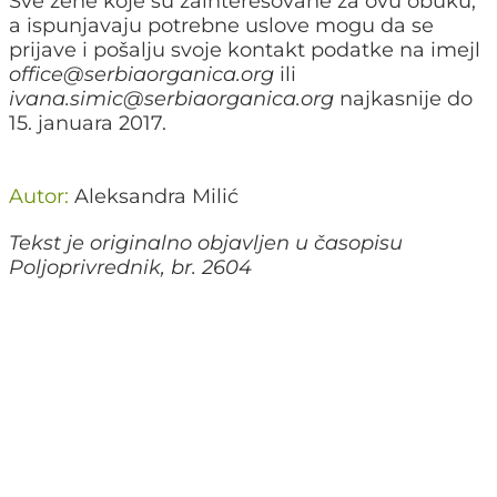
Sve žene koje su zainteresovane za ovu obuku,
a ispunjavaju potrebne uslove mogu da se
prijave i pošalju svoje kontakt podatke na imejl
office@serbiaorganica.org
ili
ivana.simic@serbiaorganica.org
najkasnije do
15. januara 2017.
Autor:
Aleksandra Milić
Tekst je originalno objavljen u časopisu
Poljoprivrednik, br. 2604