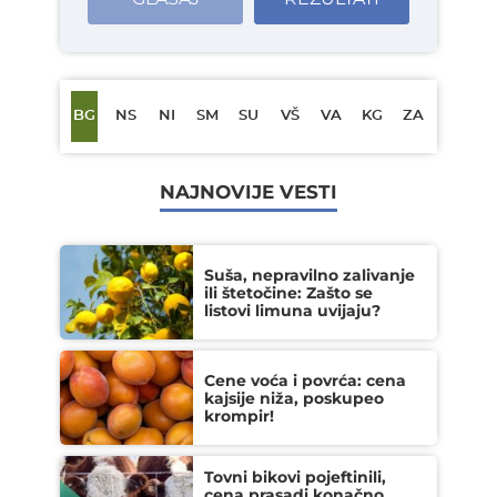
BG
NS
NI
SM
SU
VŠ
VA
KG
ZA
NAJNOVIJE VESTI
Suša, nepravilno zalivanje
ili štetočine: Zašto se
listovi limuna uvijaju?
Cene voća i povrća: cena
kajsije niža, poskupeo
krompir!
Tovni bikovi pojeftinili,
cena prasadi konačno