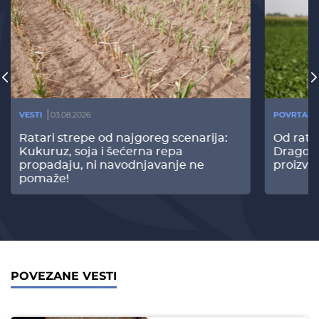
VESTI
03.08.2026
POVRTARS
Ratari strepe od najgoreg scenarija:
Od rata
Kukuruz, soja i šećerna repa
Dragomi
propadaju, ni navodnjavanje ne
proizvo
pomaže!
POVEZANE VESTI