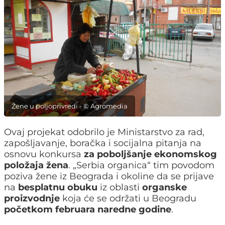
Žene u poljoprivredi - © Agromedia
Ovaj projekat odobrilo je Ministarstvo za rad,
zapošljavanje, boračka i socijalna pitanja na
osnovu konkursa
za poboljšanje ekonomskog
položaja žena
. „Serbia organica“ tim povodom
poziva žene iz Beograda i okoline da se prijave
na
besplatnu obuku
iz oblasti
organske
proizvodnje
koja će se održati u Beogradu
početkom februara naredne godine
.