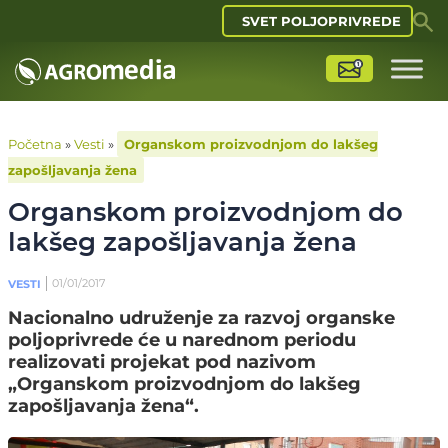
SVET POLJOPRIVREDE
Početna
»
Vesti
»
Organskom proizvodnjom do lakšeg
zapošljavanja žena
Organskom proizvodnjom do
lakšeg zapošljavanja žena
01/01/2017
VESTI
Nacionalno udruženje za razvoj organske
poljoprivrede će u narednom periodu
realizovati projekat pod nazivom
„Organskom proizvodnjom do lakšeg
zapošljavanja žena“.