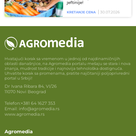
jeftinije!
30.07.2026
KRETANJE CENA
Hvatajući korak sa vremenom u jednoj od najdinamičnijih
oblasti današnjice, na Agromedia portalu mešaju se stara i nova
znanja, mudrost tradicije i najnovija tehnološka dostignuća.
Uhvatite korak sa promenama, pratite najčitaniji poljoprivredni
portal u Srbiji!
Dr Ivana Ribara 84, VI/26
11070 Novi Beograd
Telefon:
+381 64 1627 353
Email:
info@agromedia.rs
www.agromedia.rs
Agromedia