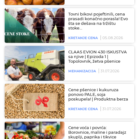
Tovni bikovi pojeftinili, cena
prasadi konačno porasla! Evo
šta se dešava na tržištu
stoke…
05.08.2026
KRETANJE CENA
CLAAS EVION 430 ISKUSTVA
sa njive | Epizoda 1 |
Topolovnik, žetva pšenice
31.07.2026
MEHANIZACIJA
Cene pšenice i kukuruza
ponovo PALE, soja
poskupela! | Produktna berza
31.07.2026
KRETANJE CENA
Cene voća i povrća:
Borovnice, maline i paradajz
skuplji, paprika i tikvice