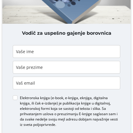
DODAJ KOMENTAR
Vodič za uspešno gajenje borovnica
Elektronska knjiga (e-book, e-knjiga, eknjiga, digitalna
knjiga, ili čak e-izdanje) je publikacija knjige u digitalnoj,
elektronskoj formi koja se sastoji od teksta i slika. Sa
prihvatanjem uslova o
preuzimanju E-knjige
saglasan sam i
da svake nedelje svoju mejl adresu dobijam najvažnije vesti
iz sveta poljoprivrede.