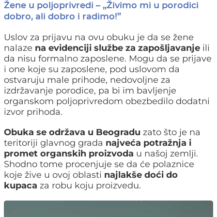
Žene u poljoprivredi – „Živimo mi u porodici
dobro, ali dobro i radimo!”
Uslov za prijavu na ovu obuku je da se žene
nalaze
na evidenciji službe za zapošljavanje
ili
da nisu formalno zaposlene. Mogu da se prijave
i one koje su zaposlene, pod uslovom da
ostvaruju male prihode, nedovoljne za
izdržavanje porodice, pa bi im bavljenje
organskom poljoprivredom obezbedilo dodatni
izvor prihoda.
Obuka se održava u Beogradu
zato što je na
teritoriji glavnog grada
najveća potražnja i
promet organskih proizvoda
u našoj zemlji.
Shodno tome procenjuje se da će polaznice
koje žive u ovoj oblasti
najlakše doći do
kupaca
za robu koju proizvedu.