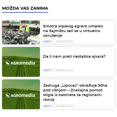
MOŽDA VAS ZANIMA
Smotra srpskog agrara umesto
na Sajmištu seli se u virtuelno
okruženje
28/08/2020
VESTI
Da li nam preti nestašica ajvara?
28/08/2020
VESTI
Zadruga „Lipovac“ obrađuje 50ha
pod višnjom – Značajna pomoć
stigla iz kabineta za regionalni
razvoj
25/08/2020
VESTI