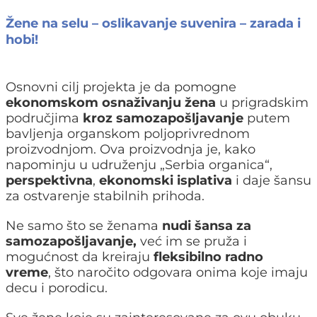
Žene na selu – oslikavanje suvenira – zarada i
hobi!
Osnovni cilj projekta je da pomogne
ekonomskom osnaživanju žena
u prigradskim
područjima
kroz samozapošljavanje
putem
bavljenja organskom poljoprivrednom
proizvodnjom. Ova proizvodnja je, kako
napominju u udruženju „Serbia organica“,
perspektivna
,
ekonomski isplativa
i daje šansu
za ostvarenje stabilnih prihoda.
Ne samo što se ženama
nudi šansa za
samozapošljavanje,
već im se pruža i
mogućnost da kreiraju
fleksibilno radno
vreme
, što naročito odgovara onima koje imaju
decu i porodicu.