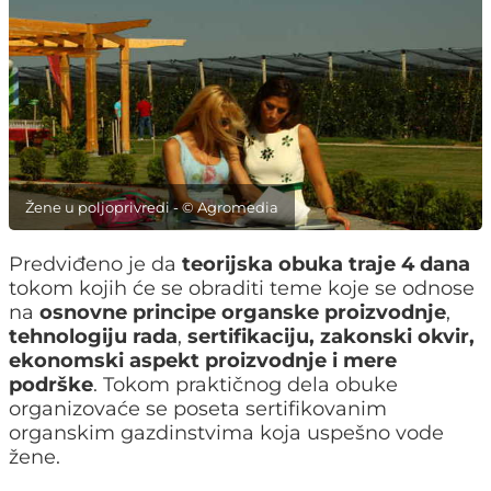
Žene u poljoprivredi - © Agromedia
Predviđeno je da
teorijska obuka traje 4 dana
tokom kojih će se obraditi teme koje se odnose
na
osnovne principe organske proizvodnje
,
tehnologiju rada
,
sertifikaciju, zakonski okvir,
ekonomski aspekt proizvodnje i mere
podrške
. Tokom praktičnog dela obuke
organizovaće se poseta sertifikovanim
organskim gazdinstvima koja uspešno vode
žene.