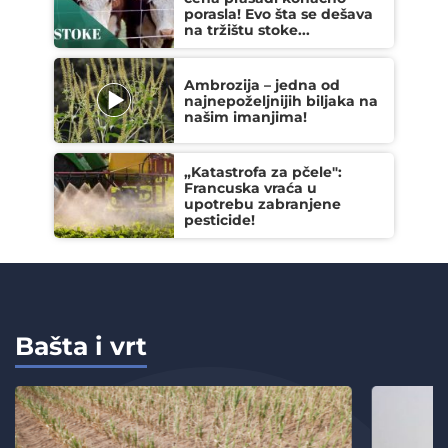
porasla! Evo šta se dešava
na tržištu stoke...
Ambrozija – jedna od
najnepoželjnijih biljaka na
našim imanjima!
„Katastrofa za pčele":
Francuska vraća u
upotrebu zabranjene
pesticide!
Bašta i vrt