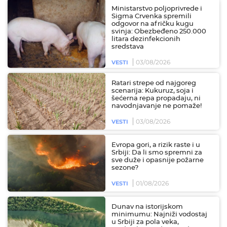
Ministarstvo poljoprivrede i
Sigma Crvenka spremili
odgovor na afričku kugu
svinja: Obezbeđeno 250.000
litara dezinfekcionih
sredstava
03/08/2026
VESTI
Ratari strepe od najgoreg
scenarija: Kukuruz, soja i
šećerna repa propadaju, ni
navodnjavanje ne pomaže!
03/08/2026
VESTI
Evropa gori, a rizik raste i u
Srbiji: Da li smo spremni za
sve duže i opasnije požarne
sezone?
01/08/2026
VESTI
Dunav na istorijskom
minimumu: Najniži vodostaj
u Srbiji za pola veka,