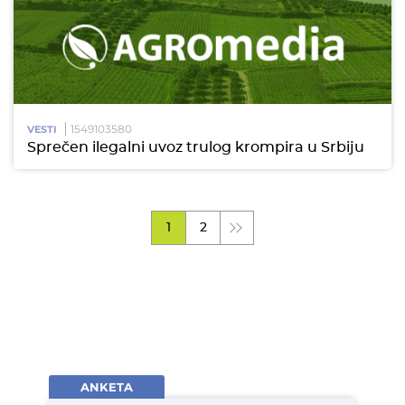
1549103580
VESTI
Sprečen ilegalni uvoz trulog krompira u Srbiju
1
2
ANKETA