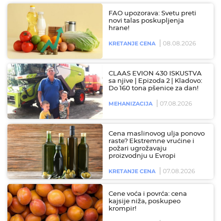
FAO upozorava: Svetu preti
novi talas poskupljenja
hrane!
08.08.2026
KRETANJE CENA
CLAAS EVION 430 ISKUSTVA
sa njive | Epizoda 2 | Kladovo:
Do 160 tona pšenice za dan!
07.08.2026
MEHANIZACIJA
Cena maslinovog ulja ponovo
raste? Ekstremne vrućine i
požari ugrožavaju
proizvodnju u Evropi
07.08.2026
KRETANJE CENA
Cene voća i povrća: cena
kajsije niža, poskupeo
krompir!