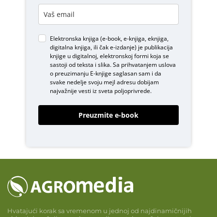
Elektronska knjiga (e-book, e-knjiga, eknjiga,
digitalna knjiga, ili čak e-izdanje) je publikacija
knjige u digitalnoj, elektronskoj formi koja se
sastoji od teksta i slika. Sa prihvatanjem uslova
o
preuzimanju E-knjige
saglasan sam i da
svake nedelje svoju mejl adresu dobijam
najvažnije vesti iz sveta poljoprivrede.
Preuzmite e-book
Hvatajući korak sa vremenom u jednoj od najdinamičnijih