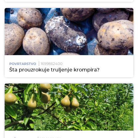
1699862400
POVRTARSTVO
Šta prouzrokuje truljenje krompira?