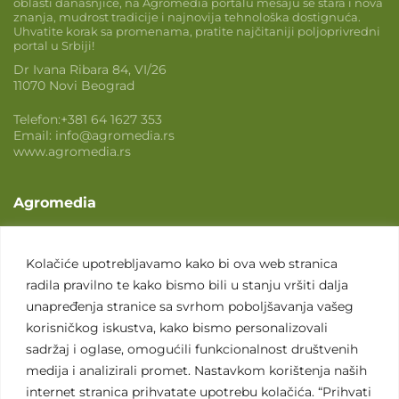
oblasti današnjice, na Agromedia portalu mešaju se stara i nova
znanja, mudrost tradicije i najnovija tehnološka dostignuća.
Uhvatite korak sa promenama, pratite najčitaniji poljoprivredni
portal u Srbiji!
Dr Ivana Ribara 84, VI/26
11070 Novi Beograd
Telefon:
+381 64 1627 353
Email:
info@agromedia.rs
www.agromedia.rs
Agromedia
O nama
Svet poljoprivrede
Kolačiće upotrebljavamo kako bi ova web stranica
radila pravilno te kako bismo bili u stanju vršiti dalja
Marketing usluge
unapređenja stranice sa svrhom poboljšavanja vašeg
Tražimo saradnike
korisničkog iskustva, kako bismo personalizovali
sadržaj i oglase, omogućili funkcionalnost društvenih
Kontakt
medija i analizirali promet. Nastavkom korištenja naših
internet stranica prihvatate upotrebu kolačića. “Prihvati
Kontakt