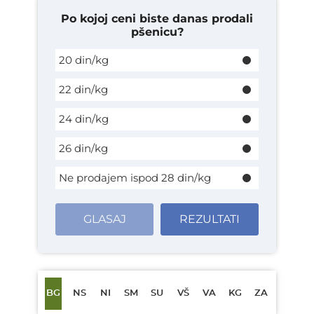
Po kojoj ceni biste danas prodali
pšenicu?
20 din/kg
22 din/kg
24 din/kg
26 din/kg
Ne prodajem ispod 28 din/kg
GLASAJ
REZULTATI
BG
NS
NI
SM
SU
VŠ
VA
KG
ZA