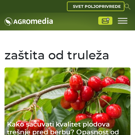
SVET POLJOPRIVREDE
zaštita od truleža
Kako sačuvati kvalitet plodova
trešnje pred berbu? Opasnost od