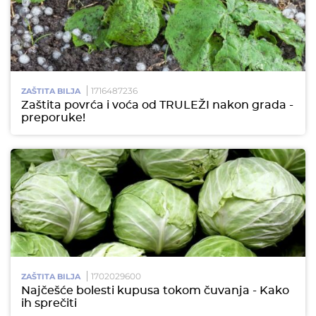
1716487236
ZAŠTITA BILJA
Zaštita povrća i voća od TRULEŽI nakon grada -
preporuke!
1702029600
ZAŠTITA BILJA
Najčešće bolesti kupusa tokom čuvanja - Kako
ih sprečiti