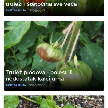
truleži i štetočina sve veća
1779390047
ZAŠTITA BILJA
Trulež plodova - bolest ili
nedostatak kalcijuma
1752069600
ZAŠTITA BILJA