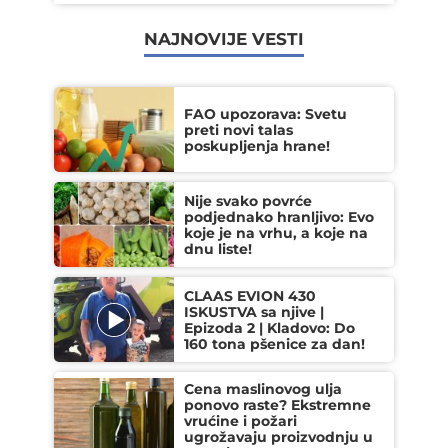
NAJNOVIJE VESTI
FAO upozorava: Svetu
preti novi talas
poskupljenja hrane!
Nije svako povrće
podjednako hranljivo: Evo
koje je na vrhu, a koje na
dnu liste!
CLAAS EVION 430
ISKUSTVA sa njive |
Epizoda 2 | Kladovo: Do
160 tona pšenice za dan!
Cena maslinovog ulja
ponovo raste? Ekstremne
vrućine i požari
ugrožavaju proizvodnju u