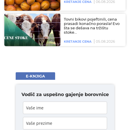
06.08.2026
KRETANJE CENA
Tovni bikovi pojeftinili, cena
prasadi konačno porasla! Evo
šta se dešava na tržištu
stoke…
05.08.2026
KRETANJE CENA
E-KNJIGA
Vodič za uspešno gajenje borovnice