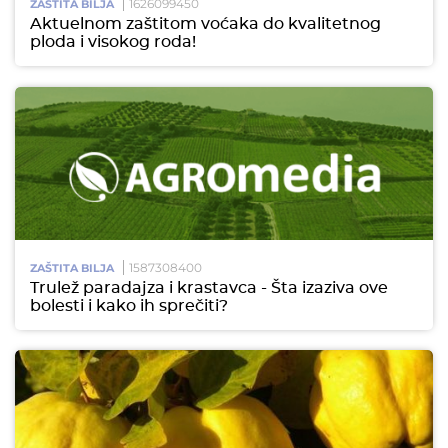
1626099450
ZAŠTITA BILJA
Aktuelnom zaštitom voćaka do kvalitetnog
ploda i visokog roda!
1587308400
ZAŠTITA BILJA
Trulež paradajza i krastavca - Šta izaziva ove
bolesti i kako ih sprečiti?