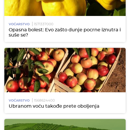
1571337000
VOĆARSTVO
Opasna bolest: Evo zašto dunje pocrne iznutra i
suše se?
1568624400
VOĆARSTVO
Ubranom voću takođe prete oboljenja