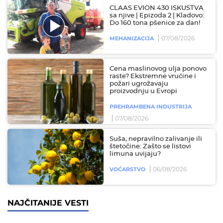
CLAAS EVION 430 ISKUSTVA
sa njive | Epizoda 2 | Kladovo:
Do 160 tona pšenice za dan!
07/08/2026
MEHANIZACIJA
Cena maslinovog ulja ponovo
raste? Ekstremne vrućine i
požari ugrožavaju
proizvodnju u Evropi
PREHRAMBENA INDUSTRIJA
07/08/2026
Suša, nepravilno zalivanje ili
štetočine: Zašto se listovi
limuna uvijaju?
06/08/2026
VOĆARSTVO
NAJČITANIJE VESTI