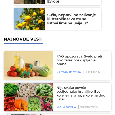
Evropi
Suša, nepravilno zalivanje
ili štetočine: Zašto se
listovi limuna uvijaju?
NAJNOVIJE VESTI
FAO upozorava: Svetu preti
novi talas poskupljenja
hrane!
08/08/2026
KRETANJE CENA
Nije svako povrće
podjednako hranljivo: Evo
koje je na vrhu, a koje na dnu
liste!
08/08/2026
MALA ŠKOLA