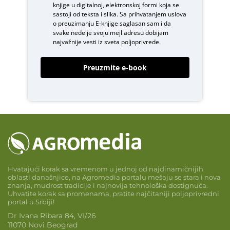
knjige u digitalnoj, elektronskoj formi koja se
sastoji od teksta i slika. Sa prihvatanjem uslova
o
preuzimanju E-knjige
saglasan sam i da
svake nedelje svoju mejl adresu dobijam
najvažnije vesti iz sveta poljoprivrede.
Preuzmite e-book
Hvatajući korak sa vremenom u jednoj od najdinamičnijih
oblasti današnjice, na Agromedia portalu mešaju se stara i nova
znanja, mudrost tradicije i najnovija tehnološka dostignuća.
Uhvatite korak sa promenama, pratite najčitaniji poljoprivredni
portal u Srbiji!
Dr Ivana Ribara 84, VI/26
11070 Novi Beograd