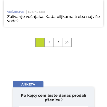
1620765000
VOĆARSTVO
Zalivanje voćnjaka: Kada biljkama treba najviše
vode?
1
2
3
ANKETA
Po kojoj ceni biste danas prodali
pšenicu?