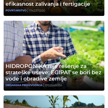
efikasnost zalivanja i fertigacije
1742371200
POVRTARSTVO
HIDROPONIKA nije rešenje za
strateške useve: EGIPAT se bori bez
vode i obradive zemlje
1702548056
ORGANSKA PROIZVODNJA