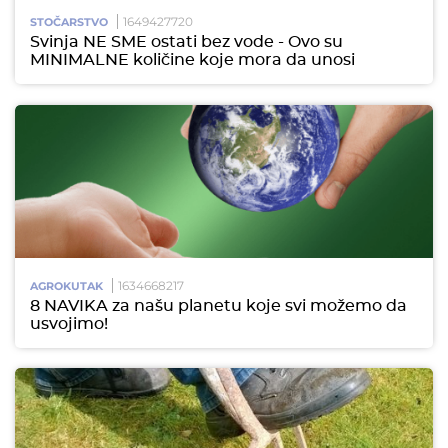
1649427720
STOČARSTVO
Svinja NE SME ostati bez vode - Ovo su
MINIMALNE količine koje mora da unosi
1634668217
AGROKUTAK
8 NAVIKA za našu planetu koje svi možemo da
usvojimo!