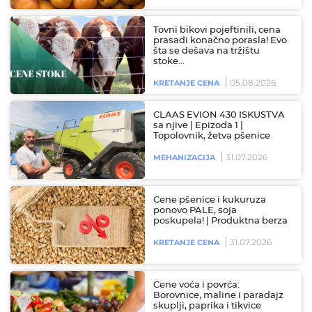
Tovni bikovi pojeftinili, cena
prasadi konačno porasla! Evo
šta se dešava na tržištu
stoke…
05.08.2026
KRETANJE CENA
CLAAS EVION 430 ISKUSTVA
sa njive | Epizoda 1 |
Topolovnik, žetva pšenice
31.07.2026
MEHANIZACIJA
Cene pšenice i kukuruza
ponovo PALE, soja
poskupela! | Produktna berza
31.07.2026
KRETANJE CENA
Cene voća i povrća:
Borovnice, maline i paradajz
skuplji, paprika i tikvice