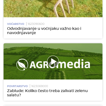
1623090600
VOĆARSTVO
Odvodnjavanje u voćnjaku važno kao i
navodnjavanje
1623069000
POVRTARSTVO
Zablude: Koliko često treba zalivati zelenu
salatu?