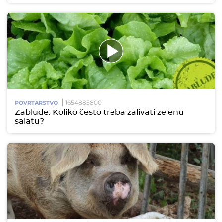
1654885800
POVRTARSTVO
Zablude: Koliko često treba zalivati zelenu
salatu?