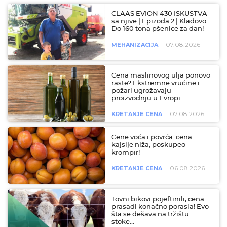
CLAAS EVION 430 ISKUSTVA
sa njive | Epizoda 2 | Kladovo:
Do 160 tona pšenice za dan!
07.08.2026
MEHANIZACIJA
Cena maslinovog ulja ponovo
raste? Ekstremne vrućine i
požari ugrožavaju
proizvodnju u Evropi
07.08.2026
KRETANJE CENA
Cene voća i povrća: cena
kajsije niža, poskupeo
krompir!
06.08.2026
KRETANJE CENA
Tovni bikovi pojeftinili, cena
prasadi konačno porasla! Evo
šta se dešava na tržištu
stoke…