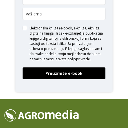
Elektronska knjiga (e-book, e-knjiga, eknjiga,
digitalna knjiga, ili čak e-izdanje) je publikacija
knjige u digitalnoj, elektronskoj formi koja se
sastoji od teksta i slika. Sa prihvatanjem
uslova o
preuzimanju E-knjige
saglasan sam i
da svake nedelje svoju mejl adresu dobijam
najvažnije vesti iz sveta poljoprivrede.
Preuzmite e-book