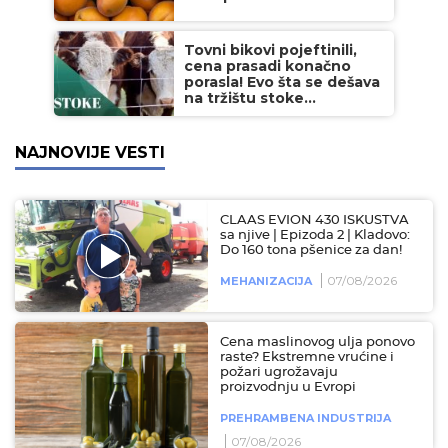
Tovni bikovi pojeftinili,
cena prasadi konačno
porasla! Evo šta se dešava
na tržištu stoke...
NAJNOVIJE VESTI
CLAAS EVION 430 ISKUSTVA
sa njive | Epizoda 2 | Kladovo:
Do 160 tona pšenice za dan!
07/08/2026
MEHANIZACIJA
Cena maslinovog ulja ponovo
raste? Ekstremne vrućine i
požari ugrožavaju
proizvodnju u Evropi
PREHRAMBENA INDUSTRIJA
07/08/2026