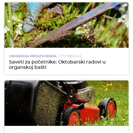
1727683242
ORGANSKA PROIZVODNJA
Saveti za početnike: Oktobarski radovi u
organskoj bašti