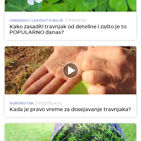
1711105753
UKRASNO I LEKOVITO BILJE
Kako zasaditi travnjak od deteline i zašto je to
POPULARNO danas?
1703750400
AGROKUTAK
Kada je pravo vreme za dosejavanje travnjaka?