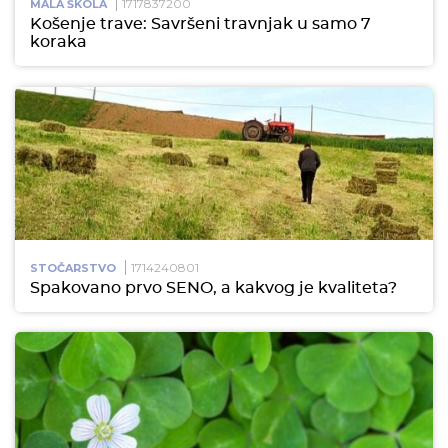
1717837200
MALA ŠKOLA
Košenje trave: Savršeni travnjak u samo 7
koraka
1714240801
STOČARSTVO
Spakovano prvo SENO, a kakvog je kvaliteta?