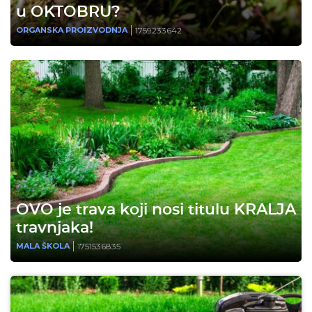
u OKTOBRU?
1759233642
ORGANSKA PROIZVODNJA
OVO je trava koji nosi titulu KRALJA
travnjaka!
1751536835
MALA ŠKOLA