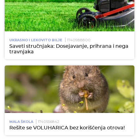
1740988800
UKRASNO I LEKOVITO BILJE
Saveti stručnjaka: Dosejavanje, prihrana i nega
travnjaka
1740556842
MALA ŠKOLA
Rešite se VOLUHARICA bez korišćenja otrova!