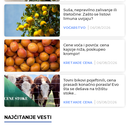
Suša, nepravilno zalivanje ili
štetočine: Zašto se listovi
limuna uvijaju?
06/08/2026
VOĆARSTVO
Cene voća i povrća: cena
kajsije niža, poskupeo
krompir!
06/08/2026
KRETANJE CENA
Tovni bikovi pojeftinili, cena
prasadi konačno porasla! Evo
šta se dešava na tržištu
stoke...
05/08/2026
KRETANJE CENA
NAJČITANIJE VESTI