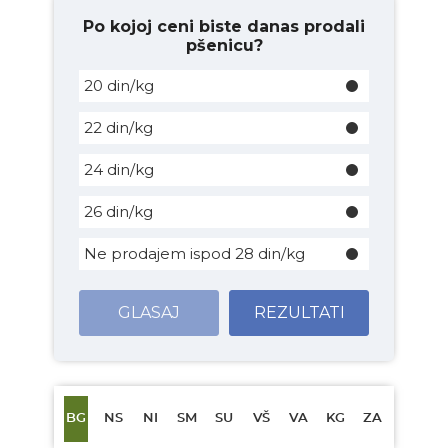
Po kojoj ceni biste danas prodali
pšenicu?
20 din/kg
22 din/kg
24 din/kg
26 din/kg
Ne prodajem ispod 28 din/kg
GLASAJ
REZULTATI
BG
NS
NI
SM
SU
VŠ
VA
KG
ZA