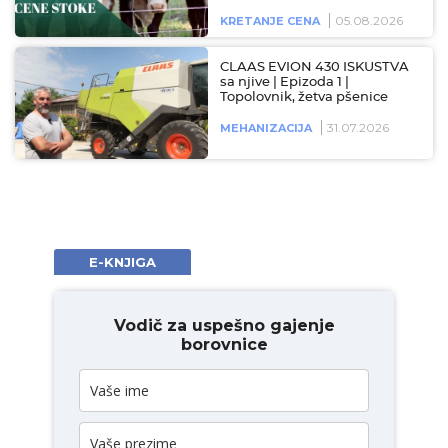
05.08.2026
KRETANJE CENA
CLAAS EVION 430 ISKUSTVA
sa njive | Epizoda 1 |
Topolovnik, žetva pšenice
31.07.2026
MEHANIZACIJA
E-KNJIGA
Vodič za uspešno gajenje
borovnice