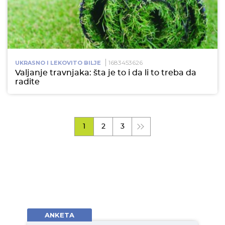
1683453626
UKRASNO I LEKOVITO BILJE
Valjanje travnjaka: šta je to i da li to treba da
radite
1
2
3
ANKETA