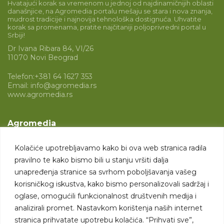
Hvatajući korak sa vremenom u jednoj od najdinamičnijih oblasti
današnjice, na Agromedia portalu mešaju se stara i nova znanja,
mudrost tradicije i najnovija tehnološka dostignuća. Uhvatite
korak sa promenama, pratite najčitaniji poljoprivredni portal u
Srbiji!
Dr Ivana Ribara 84, VI/26
11070 Novi Beograd
Telefon:
+381 64 1627 353
Email:
info@agromedia.rs
www.agromedia.rs
Agromedia
O nama
Kolačiće upotrebljavamo kako bi ova web stranica radila
Svet poljoprivrede
pravilno te kako bismo bili u stanju vršiti dalja
Marketing usluge
unapređenja stranice sa svrhom poboljšavanja vašeg
korisničkog iskustva, kako bismo personalizovali sadržaj i
Tražimo saradnike
oglase, omogućili funkcionalnost društvenih medija i
analizirali promet. Nastavkom korištenja naših internet
Kontakt
stranica prihvatate upotrebu kolačića. “Prihvati sve”,