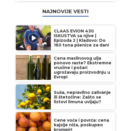
NAJNOVIJE VESTI
CLAAS EVION 430
ISKUSTVA sa njive |
Epizoda 2 | Kladovo: Do
160 tona pšenice za dan!
Cena maslinovog ulja
ponovo raste? Ekstremne
vrućine i požari
ugrožavaju proizvodnju u
Evropi
Suša, nepravilno zalivanje
ili štetočine: Zašto se
listovi limuna uvijaju?
Cene voća i povrća: cena
kajsije niža, poskupeo
krompir!