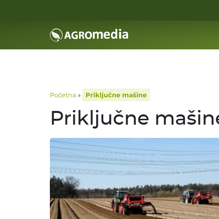
Početna
»
Priključne mašine
Priključne mašin