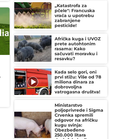
„Katastrofa za
pčele": Francuska
vraća u upotrebu
zabranjene
pesticide!
Afrička kuga i UVOZ
prete autohtonim
rasama: Kako
sačuvati moravku i
resavku?
Kada selo gori, oni
prvi stižu: Više od 78
e
miliona dinara za
dobrovoljna
vatrogasna društva!
Ministarstvo
poljoprivrede i Sigma
Crvenka spremili
odgovor na afričku
kugu svinja:
Obezbeđeno
250.000 litara