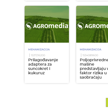
MEHANIZACIJA
MEHANIZACIJA
1537216200
1534089600
Prilagođavanje
Poljoprivredn
adaptera za
mašine
suncokret i
predstavljaju 
kukuruz
faktor rizika u
saobraćaju