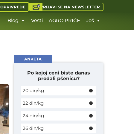
PRIJAVI SE NA NEWSLETTER
JOPRIVREDE
Blog
Vesti
AGRO PRIČE
Još
ANKETA
Po kojoj ceni biste danas
prodali pšenicu?
20 din/kg
22 din/kg
24 din/kg
26 din/kg