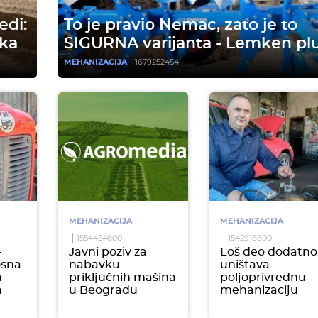
edi:
To je pravio Nemac, zato je to
ika
SIGURNA varijanta - Lemken pl
MEHANIZACIJA
1679252454
MEHANIZACIJA
MEHANIZACIJA
1554454800
1542916800
-
Javni poziv za
Loš deo dodatno
osna
nabavku
uništava
a
priključnih mašina
poljoprivrednu
a
u Beogradu
mehanizaciju