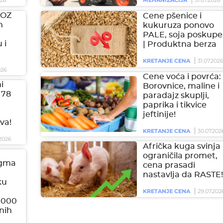
026
MEHANIZACIJA
31.07.2026
VOZ
Cene pšenice i
m
kukuruza ponovo
PALE, soja poskupel
 i
| Produktna berza
KRETANJE CENA
31.07.202
026
Cene voća i povrća:
i
Borovnice, maline i
 78
paradajz skuplji,
paprika i tikvice
jeftinije!
va!
KRETANJE CENA
30.07.202
2026
Afrička kuga svinja
ograničila promet,
igma
cena prasadi
nastavlja da RASTE!
ku
KRETANJE CENA
29.07.202
.000
onih