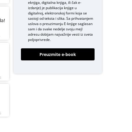
eknjiga, digitalna knjiga, ili čak e-
izdanje) je publikacija knjige u
digitalnoj, elektronskoj formi koja se
sastoji od teksta i slika. Sa prihvatanjem
a!
uslova o
preuzimanju E-knjige
saglasan
sam i da svake nedelje svoju mejl
adresu dobijam najvažnije vesti iz sveta
6
poljoprivrede.
Preuzmite e-book
6
6