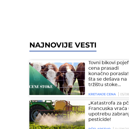
NAJNOVIJE VESTI
Tovni bikovi pojeft
cena prasadi
konačno porasla!
šta se dešava na
tržištu stoke...
KRETANJE CENA
05/08
„Katastrofa za pč
Francuska vraća
upotrebu zabran
pesticide!