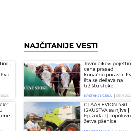
NAJČITANIJE VESTI
inili,
Tovni bikovi pojeftini
cena prasadi
 Evo
konačno porasla! E
šta se dešava na
tržištu stoke…
/2026
KRETANJE CENA
05.08.202
ele":
CLAAS EVION 430
 u
ISKUSTVA sa njive |
jene
Epizoda 1 | Topolovn
žetva pšenice