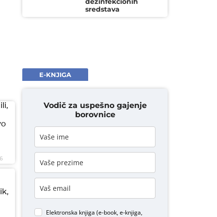
dezinfekcionih
sredstava
E-KNJIGA
Vodič za uspešno gajenje
li,
borovnice
vo
6
ik,
Elektronska knjiga (e-book, e-knjiga,