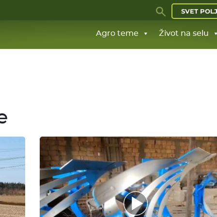
SVET POL
Agro teme
Život na selu
e