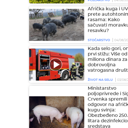
PČELARSTVO
04/08/2
Afrička kuga i U
prete autohtoni
rasama: Kako
sačuvati moravku
resavku?
STOČARSTVO
04/08/2
Kada selo gori, on
prvi stižu: Više od
miliona dinara za
dobrovoljna
vatrogasna društ
ŽIVOT NA SELU
03/08/
Ministarstvo
poljoprivrede i S
Crvenka spremili
odgovor na afrič
kugu svinja:
Obezbeđeno 250
litara dezinfekci
sredstava