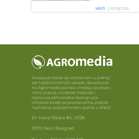
VESTI
03/08/2026
Hvatajući korak sa vremenom u jednoj
od najdinamičnijih oblasti današnjice,
na Agromedia portalu mešaju se stara i
nova znanja, mudrost tradicije i
najnovija tehnološka dostignuća.
Uhvatite korak sa promenama, pratite
najčitaniji poljoprivredni portal u Srbiji!
Dr Ivana Ribara 84, VI/26
11070 Novi Beograd