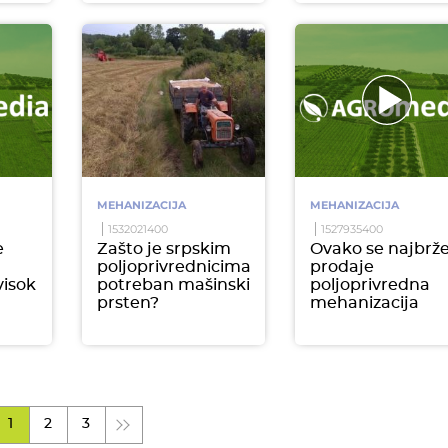
MEHANIZACIJA
MEHANIZACIJA
1532021400
1527935400
e
Zašto je srpskim
Ovako se najbrž
poljoprivrednicima
prodaje
visok
potreban mašinski
poljoprivredna
prsten?
mehanizacija
1
2
3