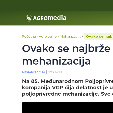
Početna
»
Agro teme
»
Mehanizacija
»
Ovako se najb
Ovako se najbrže
mehanizacija
02/06/2018
MEHANIZACIJA
Na 85. Međunarodnom Poljoprivr
kompanija VGP čija delatnost je u
poljoprivredne mehanizacije. Sve 