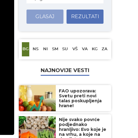
GLASAJ
REZULTATI
BG
NS
NI
SM
SU
VŠ
VA
KG
ZA
NAJNOVIJE VESTI
FAO upozorava:
Svetu preti novi
talas poskupljenja
hrane!
Nije svako povrće
podjednako
hranljivo: Evo koje je
na vrhu, a koje na