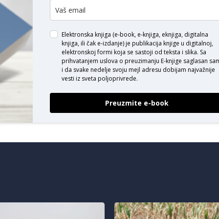
Elektronska knjiga (e-book, e-knjiga, eknjiga, digitalna
knjiga, ili čak e-izdanje) je publikacija knjige u digitalnoj,
elektronskoj formi koja se sastoji od teksta i slika. Sa
prihvatanjem uslova o
preuzimanju E-knjige
saglasan sa
i da svake nedelje svoju mejl adresu dobijam najvažnije
vesti iz sveta poljoprivrede.
Preuzmite e-book