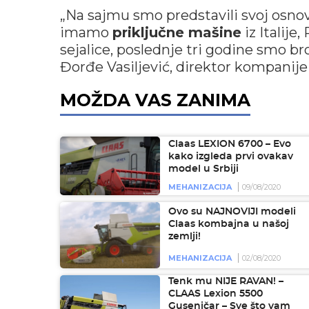
„Na sajmu smo predstavili svoj osno
imamo
priključne mašine
iz Italije
sejalice, poslednje tri godine smo bro
Đorđe Vasiljević, direktor kompanije
MOŽDA VAS ZANIMA
Claas LEXION 6700 – Evo
kako izgleda prvi ovakav
model u Srbiji
MEHANIZACIJA
09/08/2020
Ovo su NAJNOVIJI modeli
Claas kombajna u našoj
zemlji!
MEHANIZACIJA
02/08/2020
Tenk mu NIJE RAVAN! –
CLAAS Lexion 5500
Guseničar – Sve što vam