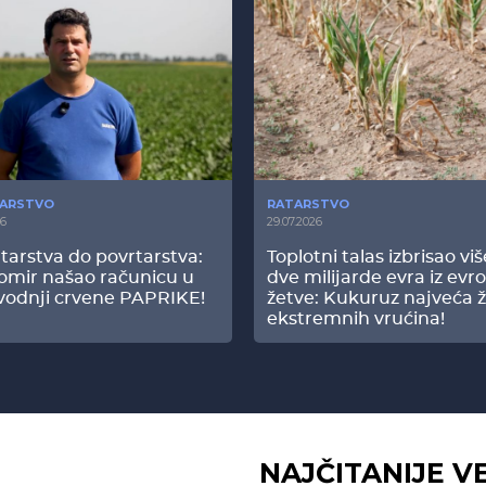
ARSTVO
RATARSTVO
26
29.07.2026
tarstva do povrtarstva:
Toplotni talas izbrisao vi
omir našao računicu u
dve milijarde evra iz evr
vodnji crvene PAPRIKE!
žetve: Kukuruz najveća ž
ekstremnih vrućina!
NAJČITANIJE V