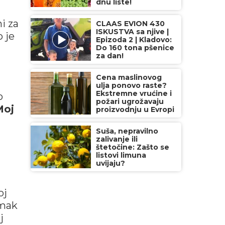
dnu liste!
i za
CLAAS EVION 430
ISKUSTVA sa njive |
o je
Epizoda 2 | Kladovo:
Do 160 tona pšenice
za dan!
Cena maslinovog
ulja ponovo raste?
Ekstremne vrućine i
o
požari ugrožavaju
oj
proizvodnju u Evropi
Suša, nepravilno
zalivanje ili
štetočine: Zašto se
listovi limuna
uvijaju?
oj
omak
j