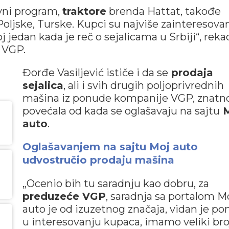
vni program,
traktore
brenda Hattat, takođe
, Poljske, Turske. Kupci su najviše zainteresovan
j jedan kada je reč o sejalicama u Srbiji“, reka
 VGP.
Đorđe Vasiljević ističe i da se
prodaja
sejalica
, ali i svih drugih poljoprivrednih
mašina iz ponude kompanije VGP, znatn
povećala od kada se oglašavaju na sajtu
M
auto
.
Oglašavanjem na sajtu Moj auto
udvostručio prodaju mašina
„Ocenio bih tu saradnju kao dobru, za
preduzeće VGP
, saradnja sa portalom M
auto je od izuzetnog značaja, vidan je p
u interesovanju kupaca, imamo veliki bro