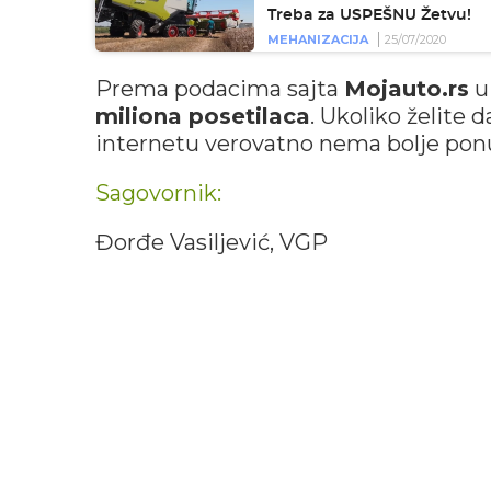
Treba za USPEŠNU Žetvu!
MEHANIZACIJA
25/07/2020
Prema podacima sajta
Mojauto.rs
u 
miliona posetilaca
. Ukoliko želite 
internetu verovatno nema bolje pon
Sagovornik:
Đorđe Vasiljević, VGP