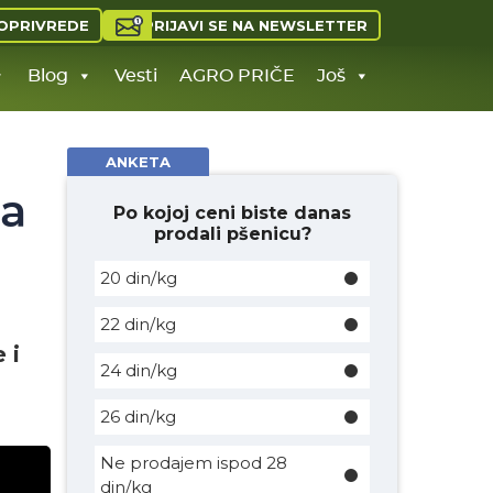
PRIJAVI SE NA NEWSLETTER
OPRIVREDE
Blog
Vesti
AGRO PRIČE
Još
ANKETA
na
Po kojoj ceni biste danas
prodali pšenicu?
20 din/kg
22 din/kg
 i
24 din/kg
26 din/kg
Ne prodajem ispod 28
din/kg