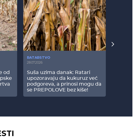
RATARSTVO
POVRTARS
28.07.2026
25.07.2026
še od
Suša uzima danak: Ratari
Komšije 
opske
upozoravaju da kukuruz već
paprici: 
rtva
podgoreva, a prinosi mogu da
došao do
se PREPOLOVE bez kiše!
ESTI