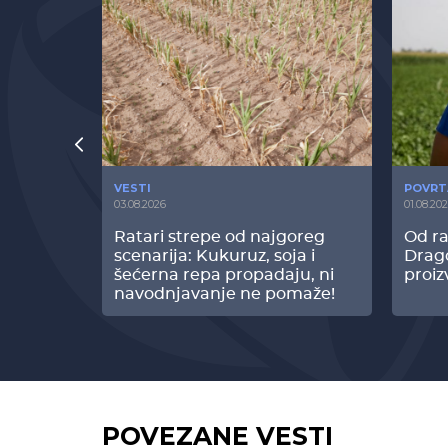
VESTI
POVRT
03.08.2026
01.08.20
radi
Ratari strepe od najgoreg
Od ra
z Biofor
scenarija: Kukuruz, soja i
Drag
ltata!
šećerna repa propadaju, ni
proiz
navodnjavanje ne pomaže!
POVEZANE VESTI