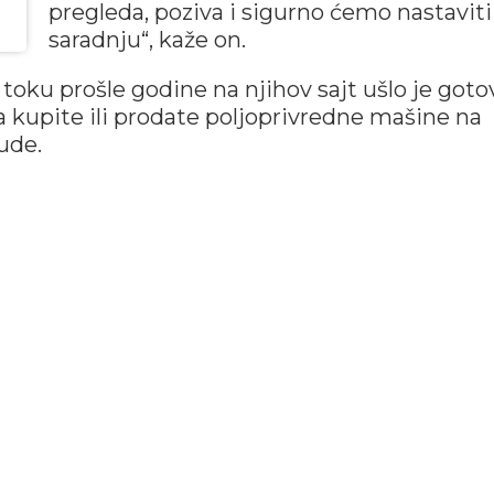
pregleda, poziva i sigurno ćemo nastaviti
saradnju“, kaže on.
toku prošle godine na njihov sajt ušlo je got
da kupite ili prodate poljoprivredne mašine na
ude.