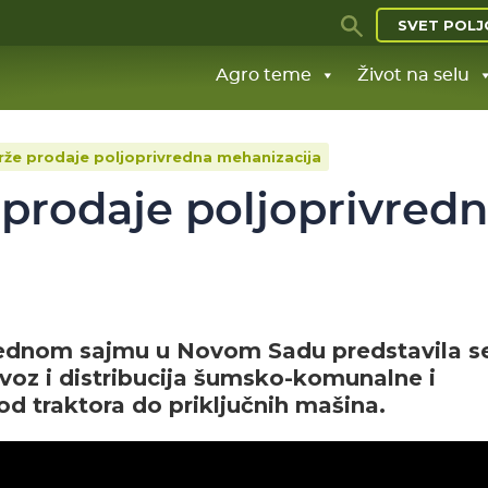
SVET POLJ
Agro teme
Život na selu
rže prodaje poljoprivredna mehanizacija
 prodaje poljoprivred
ednom sajmu u Novom Sadu predstavila se
voz i distribucija šumsko-komunalne i
od traktora do priključnih mašina.