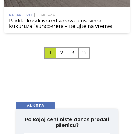
1616162434
RATARSTVO
Budite korak ispred korova u usevima
kukuruza i suncokreta – Delujte na vreme!
1
2
3
ANKETA
Po kojoj ceni biste danas prodali
pšenicu?