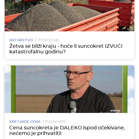
1725012048
RATARSTVO
Žetva se bliži kraju - hoće li suncokret IZVUĆI
katastrofalnu godinu?
1722604612
KRETANJE CENA
Cena suncokreta je DALEKO ispod očekivane,
nećemo je prihvatiti!