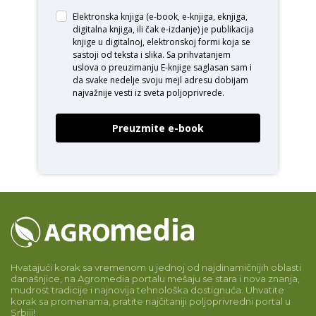
Elektronska knjiga (e-book, e-knjiga, eknjiga,
digitalna knjiga, ili čak e-izdanje) je publikacija
knjige u digitalnoj, elektronskoj formi koja se
sastoji od teksta i slika. Sa prihvatanjem
uslova o
preuzimanju E-knjige
saglasan sam i
da svake nedelje svoju mejl adresu dobijam
najvažnije vesti iz sveta poljoprivrede.
Preuzmite e-book
Hvatajući korak sa vremenom u jednoj od najdinamičnijih oblasti
današnjice, na Agromedia portalu mešaju se stara i nova znanja,
mudrost tradicije i najnovija tehnološka dostignuća. Uhvatite
korak sa promenama, pratite najčitaniji poljoprivredni portal u
Srbiji!