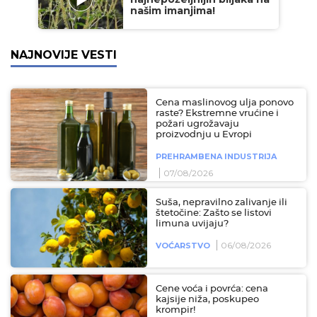
našim imanjima!
NAJNOVIJE VESTI
Cena maslinovog ulja ponovo
raste? Ekstremne vrućine i
požari ugrožavaju
proizvodnju u Evropi
PREHRAMBENA INDUSTRIJA
07/08/2026
Suša, nepravilno zalivanje ili
štetočine: Zašto se listovi
limuna uvijaju?
06/08/2026
VOĆARSTVO
Cene voća i povrća: cena
kajsije niža, poskupeo
krompir!