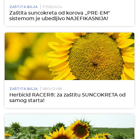
1711652404
ZAŠTITA BILJA
Zaštita suncokreta od korova ,,PRE-EM"
sistemom je ubedljivo NAJEFIKASNIJA!
1681412458
ZAŠTITA BILJA
Herbicid RACER®: za zaštitu SUNCOKRETA od
samog starta!