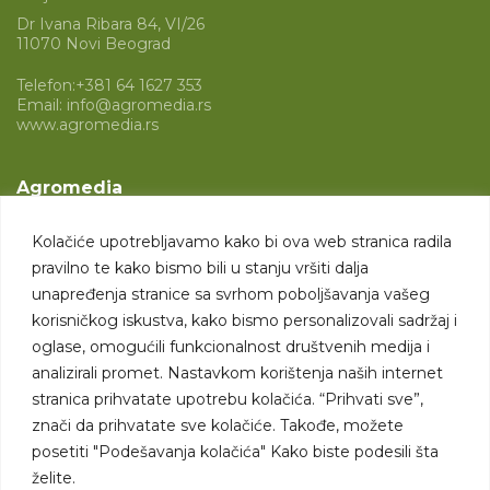
Dr Ivana Ribara 84, VI/26
11070 Novi Beograd
Telefon:
+381 64 1627 353
Email:
info@agromedia.rs
www.agromedia.rs
Agromedia
O nama
Kolačiće upotrebljavamo kako bi ova web stranica radila
Svet poljoprivrede
pravilno te kako bismo bili u stanju vršiti dalja
Marketing usluge
unapređenja stranice sa svrhom poboljšavanja vašeg
korisničkog iskustva, kako bismo personalizovali sadržaj i
Tražimo saradnike
oglase, omogućili funkcionalnost društvenih medija i
analizirali promet. Nastavkom korištenja naših internet
Kontakt
stranica prihvatate upotrebu kolačića. “Prihvati sve”,
znači da prihvatate sve kolačiće. Takođe, možete
Kontakt
posetiti "Podešavanja kolačića" Kako biste podesili šta
želite.