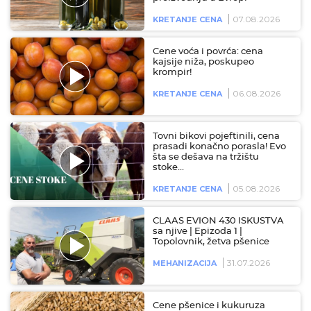
07.08.2026
KRETANJE CENA
Cene voća i povrća: cena
kajsije niža, poskupeo
krompir!
06.08.2026
KRETANJE CENA
Tovni bikovi pojeftinili, cena
prasadi konačno porasla! Evo
šta se dešava na tržištu
stoke…
05.08.2026
KRETANJE CENA
CLAAS EVION 430 ISKUSTVA
sa njive | Epizoda 1 |
Topolovnik, žetva pšenice
31.07.2026
MEHANIZACIJA
Cene pšenice i kukuruza