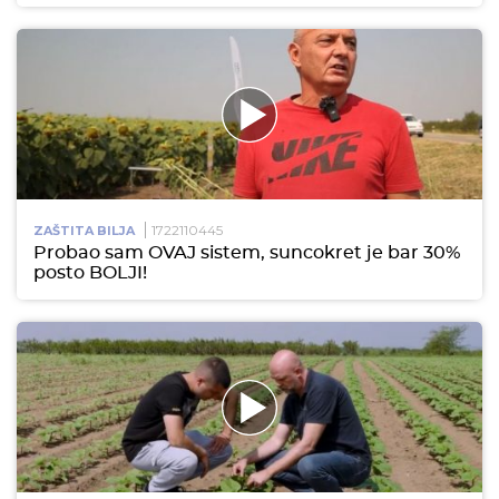
1722110445
ZAŠTITA BILJA
Probao sam OVAJ sistem, suncokret je bar 30%
posto BOLJI!