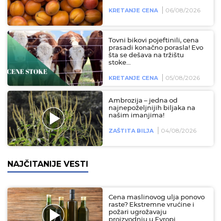
06/08/2026
KRETANJE CENA
Tovni bikovi pojeftinili, cena
prasadi konačno porasla! Evo
šta se dešava na tržištu
stoke...
05/08/2026
KRETANJE CENA
Ambrozija – jedna od
najnepoželjnijih biljaka na
našim imanjima!
04/08/2026
ZAŠTITA BILJA
NAJČITANIJE VESTI
Cena maslinovog ulja ponovo
raste? Ekstremne vrućine i
požari ugrožavaju
proizvodnju u Evropi