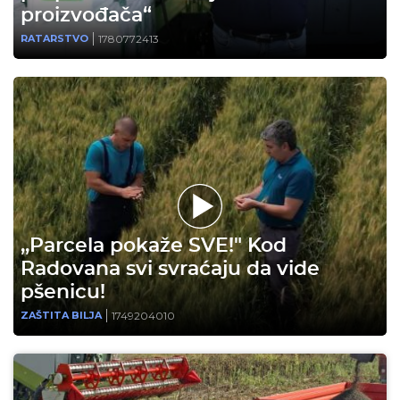
proizvođača“
1780772413
RATARSTVO
,,Parcela pokaže SVE!" Kod
Radovana svi svraćaju da vide
pšenicu!
1749204010
ZAŠTITA BILJA