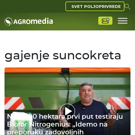
SVET POLJOPRIVREDE
gajenje suncokreta
Na 2.000 hektara prvi put testiraju
Biofor Nitrogenius: „Idemo na
preporuku zadovoljnih