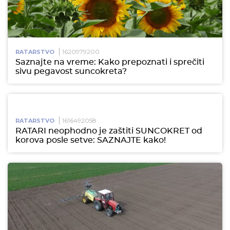
1620979200
RATARSTVO
Saznajte na vreme: Kako prepoznati i sprečiti
sivu pegavost suncokreta?
1616492058
RATARSTVO
RATARI neophodno je zaštiti SUNCOKRET od
korova posle setve: SAZNAJTE kako!