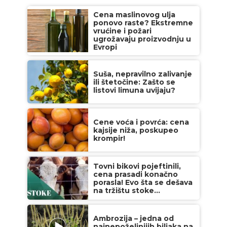
Cena maslinovog ulja
ponovo raste? Ekstremne
vrućine i požari
ugrožavaju proizvodnju u
Evropi
Suša, nepravilno zalivanje
ili štetočine: Zašto se
listovi limuna uvijaju?
Cene voća i povrća: cena
kajsije niža, poskupeo
krompir!
Tovni bikovi pojeftinili,
cena prasadi konačno
porasla! Evo šta se dešava
na tržištu stoke...
Ambrozija – jedna od
najnepoželjnijih biljaka na