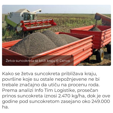
Žetva suncokreta se bliži kraju © Canva
Kako se žetva suncokreta približava kraju,
površine koje su ostale nepožnjevene ne bi
trebale značajno da utiču na procenu roda.
Prema analizi Info Tim Logistike, prosečan
prinos suncokreta iznosi 2.470 kg/ha, dok je ove
godine pod suncokretom zasejano oko 249.000
ha.