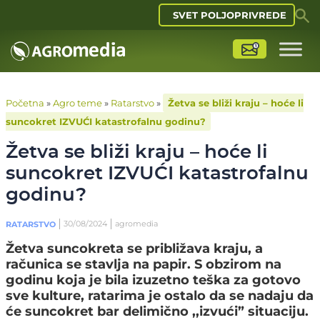
SVET POLJOPRIVREDE
Početna
»
Agro teme
»
Ratarstvo
»
Žetva se bliži kraju – hoće li
suncokret IZVUĆI katastrofalnu godinu?
Žetva se bliži kraju – hoće li
suncokret IZVUĆI katastrofalnu
godinu?
30/08/2024
agromedia
RATARSTVO
Žetva suncokreta se približava kraju, a
računica se stavlja na papir. S obzirom na
godinu koja je bila izuzetno teška za gotovo
sve kulture, ratarima je ostalo da se nadaju da
će suncokret bar delimično ,,izvući” situaciju.