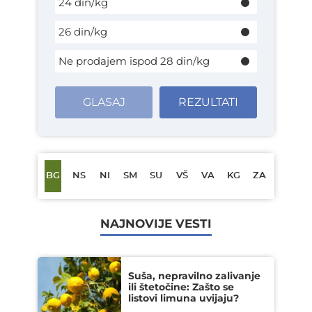
24 din/kg
26 din/kg
Ne prodajem ispod 28 din/kg
GLASAJ
REZULTATI
BG
NS
NI
SM
SU
VŠ
VA
KG
ZA
NAJNOVIJE VESTI
Suša, nepravilno zalivanje
ili štetočine: Zašto se
listovi limuna uvijaju?