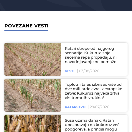
POVEZANE VESTI
Ratari strepe od najgoreg
scenarija: Kukuruz, soja i
šećerna repa propadaju, ni
navodnjavanje ne pomaže!
03/08/2026
VESTI
Toplotni talas izbrisao više od
dve milijarde evra iz evropske
žetve: Kukuruz najveća žrtva
ekstremnih vrućina!
29/07/2026
RATARSTVO
Suša uzima danak: Ratari
upozoravaju da kukuruz već
podgoreva, a prinosi mogu