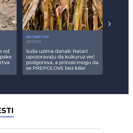
RATARSTVO
POVRTARS
28.07.2026
25.07.2026
še od
Suša uzima danak: Ratari
Komšije 
opske
upozoravaju da kukuruz već
paprici: 
rtva
podgoreva, a prinosi mogu da
došao do
se PREPOLOVE bez kiše!
ESTI