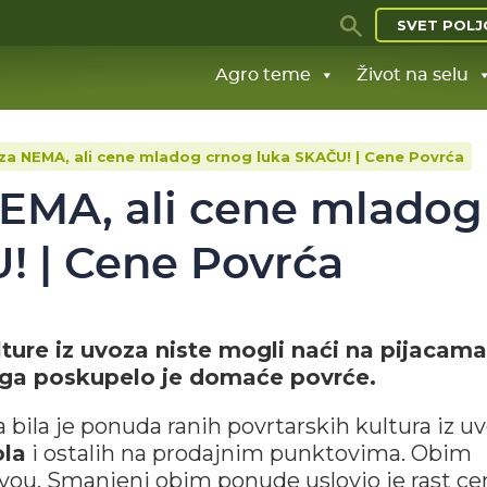
SVET POLJ
Agro teme
Život na selu
za NEMA, ali cene mladog crnog luka SKAČU! | Cene Povrća
NEMA, ali cene mladog
! | Cene Povrća
ulture iz uvoza niste mogli naći na pijacama
toga poskupelo je domaće povrće.
 bila je ponuda ranih povrtarskih kultura iz u
ola
i ostalih na prodajnim punktovima. Obim
ivou. Smanjeni obim ponude uslovio je rast ce