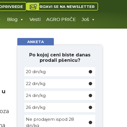
PRIJAVI SE NA NEWSLETTER
OPRIVREDE
Blog
Vesti
AGRO PRIČE
Još
ANKETA
Po kojoj ceni biste danas
prodali pšenicu?
20 din/kg
22 din/kg
 u
24 din/kg
26 din/kg
voza
Ne prodajem ispod 28
na
din/kg