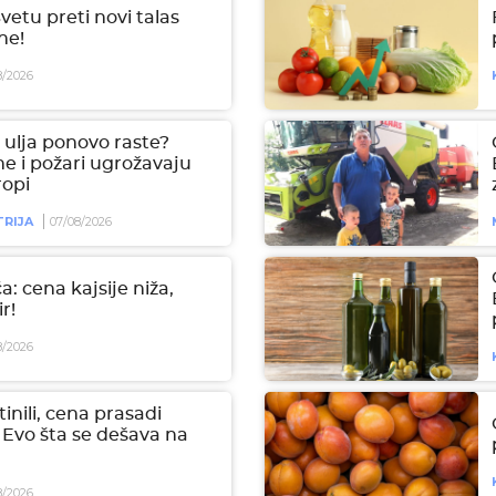
etu preti novi talas
ne!
8/2026
ulja ponovo raste?
e i požari ugrožavaju
ropi
RIJA
07/08/2026
a: cena kajsije niža,
r!
8/2026
tinili, cena prasadi
 Evo šta se dešava na
8/2026