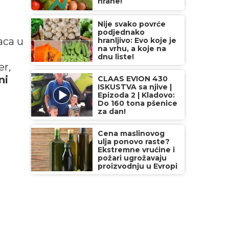
hrane!
Nije svako povrće
podjednako
aca u
hranljivo: Evo koje je
na vrhu, a koje na
dnu liste!
er,
ni
CLAAS EVION 430
ISKUSTVA sa njive |
Epizoda 2 | Kladovo:
Do 160 tona pšenice
za dan!
Cena maslinovog
ulja ponovo raste?
Ekstremne vrućine i
požari ugrožavaju
proizvodnju u Evropi