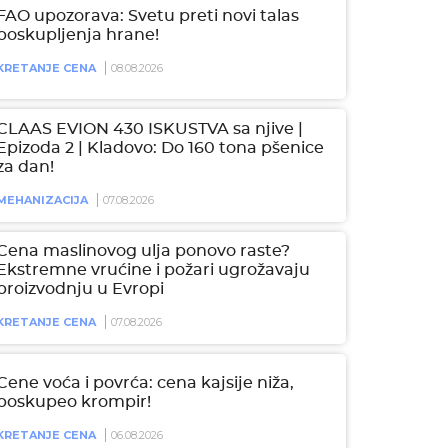
FAO upozorava: Svetu preti novi talas
poskupljenja hrane!
KRETANJE CENA
08.08.2026
CLAAS EVION 430 ISKUSTVA sa njive |
Epizoda 2 | Kladovo: Do 160 tona pšenice
za dan!
MEHANIZACIJA
07.08.2026
Cena maslinovog ulja ponovo raste?
Ekstremne vrućine i požari ugrožavaju
proizvodnju u Evropi
KRETANJE CENA
07.08.2026
Cene voća i povrća: cena kajsije niža,
poskupeo krompir!
KRETANJE CENA
06.08.2026