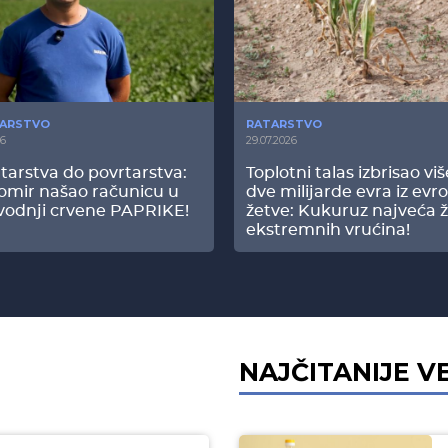
ARSTVO
RATARSTVO
26
29.07.2026
tarstva do povrtarstva:
Toplotni talas izbrisao vi
omir našao računicu u
dve milijarde evra iz evr
vodnji crvene PAPRIKE!
žetve: Kukuruz najveća ž
ekstremnih vrućina!
NAJČITANIJE V