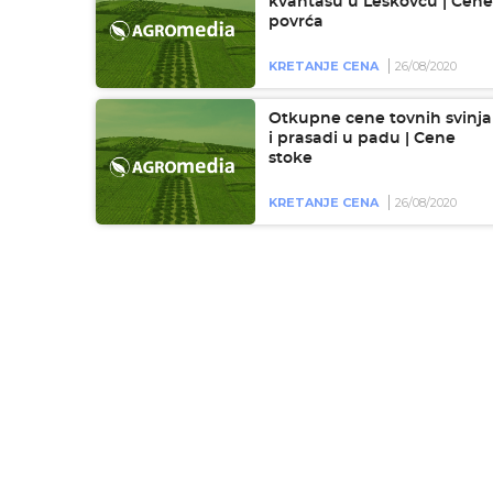
kvantašu u Leskovcu | Cene
povrća
KRETANJE CENA
26/08/2020
Otkupne cene tovnih svinja
i prasadi u padu | Cene
stoke
KRETANJE CENA
26/08/2020