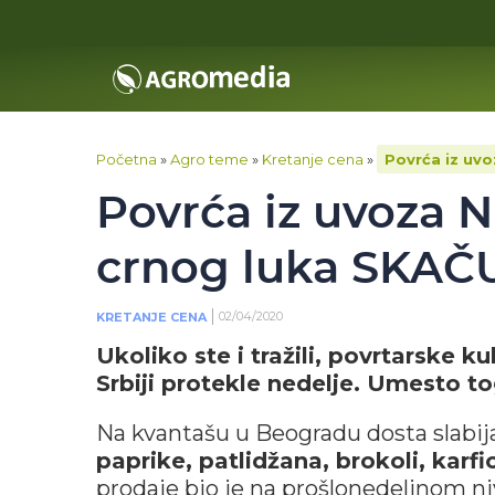
Početna
»
Agro teme
»
Kretanje cena
»
Povrća iz uvo
Povrća iz uvoza 
crnog luka SKAČU
02/04/2020
KRETANJE CENA
Ukoliko ste i tražili, povrtarske k
Srbiji protekle nedelje. Umesto 
Na kvantašu u Beogradu dosta slabija
paprike, patlidžana, brokoli, karfi
prodaje bio je na prošlonedeljnom n