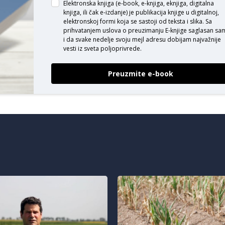
Elektronska knjiga (e-book, e-knjiga, eknjiga, digitalna
knjiga, ili čak e-izdanje) je publikacija knjige u digitalnoj,
elektronskoj formi koja se sastoji od teksta i slika. Sa
prihvatanjem uslova o
preuzimanju E-knjige
saglasan sa
i da svake nedelje svoju mejl adresu dobijam najvažnije
vesti iz sveta poljoprivrede.
Preuzmite e-book