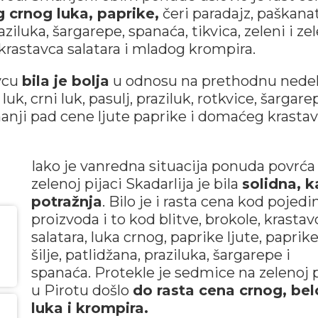
 crnog luka, paprike,
čeri paradajz, paškanat
ziluka, šargarepe, spanaća, tikvica, zeleni i ze
, krastavca salatara i mladog krompira.
vcu
bila je bolja
u odnosu na prethodnu nedel
 luk, crni luk, pasulj, praziluk, rotkvice, šargare
manji pad cene ljute paprike i domaćeg krasta
Iako je vanredna situacija ponuda povrća
zelenoj pijaci Skadarlija je bila
solidna, k
potražnja
. Bilo je i rasta cena kod pojedi
proizvoda i to kod blitve, brokole, krastav
salatara, luka crnog, paprike ljute, paprik
šilje, patlidžana, praziluka, šargarepe i
spanaća. Protekle je sedmice na zelenoj p
u Pirotu došlo
do rasta cena crnog, be
luka i krompira.