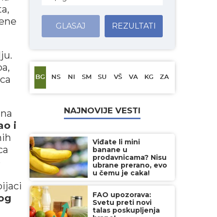
a,
lene
GLASAJ
REZULTATI
ju.
pa,
vca
BG
NS
NI
SM
SU
VŠ
VA
KG
ZA
NAJNOVIJE VESTI
 na
ao i
nih
Viđate li mini
ca
banane u
prodavnicama? Nisu
e
ubrane prerano, evo
u čemu je caka!
ijaci
FAO upozorava:
log
Svetu preti novi
talas poskupljenja