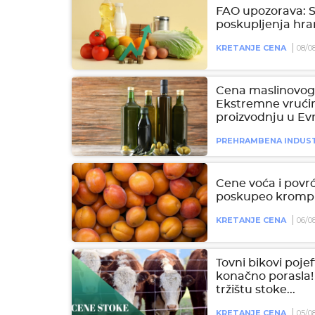
FAO upozorava: Sv
poskupljenja hra
KRETANJE CENA
08/0
Cena maslinovog 
Ekstremne vrućin
proizvodnju u Ev
PREHRAMBENA INDUST
Cene voća i povrć
poskupeo krompi
KRETANJE CENA
06/0
Tovni bikovi pojef
konačno porasla!
tržištu stoke...
KRETANJE CENA
05/0