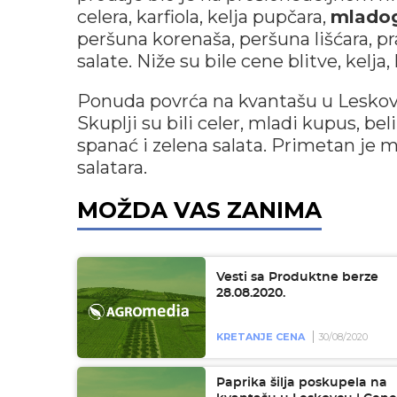
celera, karfiola, kelja pupčara,
mladog
peršuna korenaša, peršuna lišćara, pra
salate. Niže su bile cene blitve, kelja
Ponuda povrća na kvantašu u Lesko
Skuplji su bili celer, mladi kupus, beli
spanać i zelena salata. Primetan je 
salatara.
MOŽDA VAS ZANIMA
Vesti sa Produktne berze
28.08.2020.
KRETANJE CENA
30/08/2020
Paprika šilja poskupela na