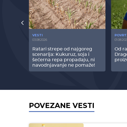
VESTI
POVRT
03.08.2026
01.08.20
radi
Ratari strepe od najgoreg
Od ra
z Biofor
scenarija: Kukuruz, soja i
Drag
ltata!
šećerna repa propadaju, ni
proiz
navodnjavanje ne pomaže!
POVEZANE VESTI