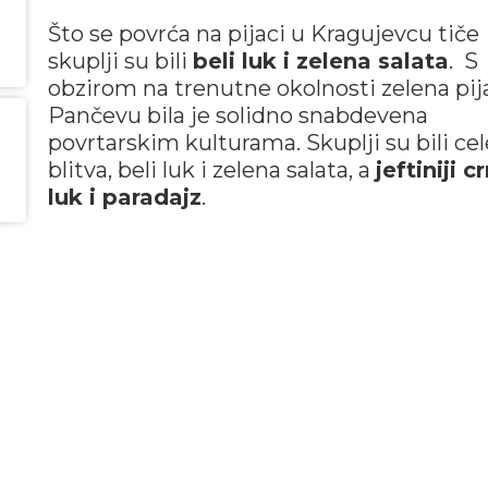
Što se povrća na pijaci u Kragujevcu tiče
skuplji su bili
beli luk i zelena salata
. S
obzirom na trenutne okolnosti zelena pij
Pančevu bila je solidno snabdevena
povrtarskim kulturama. Skuplji su bili cel
blitva, beli luk i zelena salata, a
jeftiniji cr
luk i paradajz
.