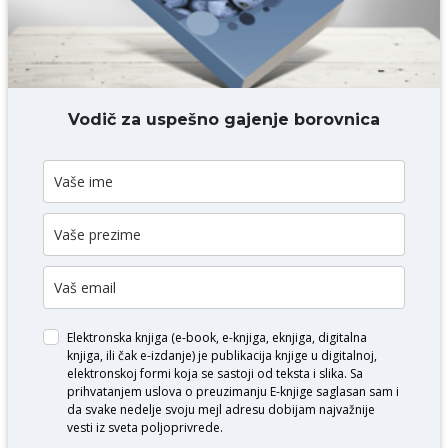
DODAJ KOMENTAR
Vodič za uspešno gajenje borovnica
Elektronska knjiga (e-book, e-knjiga, eknjiga, digitalna
knjiga, ili čak e-izdanje) je publikacija knjige u digitalnoj,
elektronskoj formi koja se sastoji od teksta i slika. Sa
prihvatanjem uslova o
preuzimanju E-knjige
saglasan sam i
da svake nedelje svoju mejl adresu dobijam najvažnije
vesti iz sveta poljoprivrede.