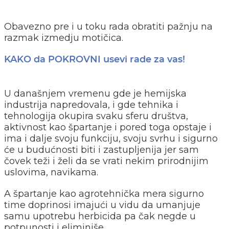
Obavezno pre i u toku rada obratiti pažnju na
razmak izmedju motičica.
KAKO da POKROVNI usevi rade za vas!
U današnjem vremenu gde je hemijska
industrija napredovala, i gde tehnika i
tehnologija okupira svaku sferu društva,
aktivnost kao špartanje i pored toga opstaje i
ima i dalje svoju funkciju, svoju svrhu i sigurno
će u budućnosti biti i zastupljenija jer sam
čovek teži i želi da se vrati nekim prirodnijim
uslovima, navikama.
A špartanje kao agrotehnička mera sigurno
time doprinosi imajući u vidu da umanjuje
samu upotrebu herbicida pa čak negde u
potpunosti i eliminiše.