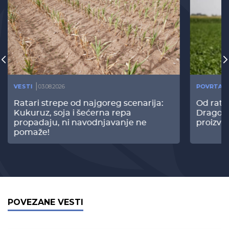
VESTI
03.08.2026
POVRTAR
Ratari strepe od najgoreg scenarija:
Od rata
Kukuruz, soja i šećerna repa
Dragomi
propadaju, ni navodnjavanje ne
proizvo
pomaže!
POVEZANE VESTI