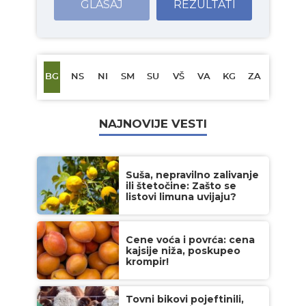
GLASAJ
REZULTATI
BG
NS
NI
SM
SU
VŠ
VA
KG
ZA
NAJNOVIJE VESTI
Suša, nepravilno zalivanje
ili štetočine: Zašto se
listovi limuna uvijaju?
Cene voća i povrća: cena
kajsije niža, poskupeo
krompir!
Tovni bikovi pojeftinili,