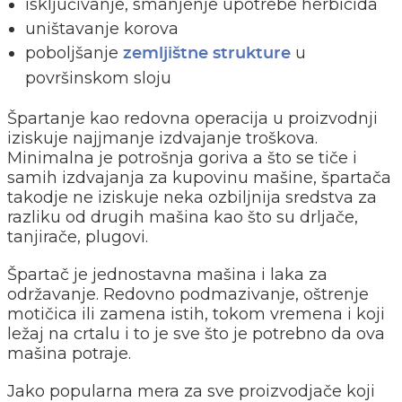
isključivanje, smanjenje upotrebe herbicida
uništavanje korova
poboljšanje
u
zemljištne strukture
površinskom sloju
Špartanje kao redovna operacija u proizvodnji
iziskuje najjmanje izdvajanje troškova.
Minimalna je potrošnja goriva a što se tiče i
samih izdvajanja za kupovinu mašine, špartača
takodje ne iziskuje neka ozbiljnija sredstva za
razliku od drugih mašina kao što su drljače,
tanjirače, plugovi.
Špartač je jednostavna mašina i laka za
održavanje. Redovno podmazivanje, oštrenje
motičica ili zamena istih, tokom vremena i koji
ležaj na crtalu i to je sve što je potrebno da ova
mašina potraje.
Jako popularna mera za sve proizvodjače koji