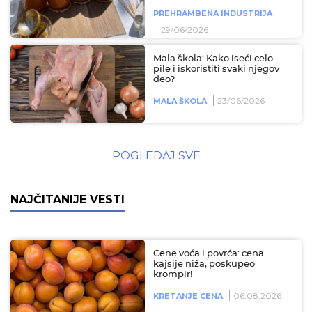
PREHRAMBENA INDUSTRIJA
29/06/2026
Mala škola: Kako iseći celo
pile i iskoristiti svaki njegov
deo?
23/06/2026
MALA ŠKOLA
POGLEDAJ SVE
NAJČITANIJE VESTI
Cene voća i povrća: cena
kajsije niža, poskupeo
krompir!
06.08.2026
KRETANJE CENA