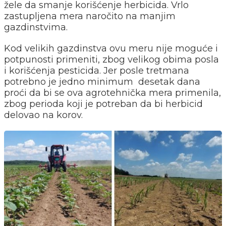
žele da smanje korišćenje herbicida. Vrlo
zastupljena mera naročito na manjim
gazdinstvima.
Kod velikih gazdinstva ovu meru nije moguće i
potpunosti primeniti, zbog velikog obima posla
i korišćenja pesticida. Jer posle tretmana
potrebno je jedno minimum desetak dana
proći da bi se ova agrotehnička mera primenila,
zbog perioda koji je potreban da bi herbicid
delovao na korov.