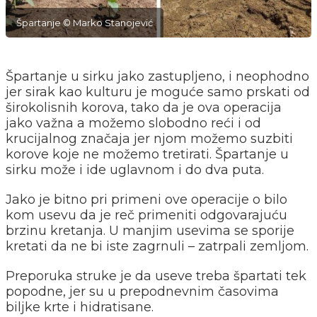
Špartanje © Marko Stanojević
Špartanje u sirku jako zastupljeno, i neophodno
jer sirak kao kulturu je moguće samo prskati od
širokolisnih korova, tako da je ova operacija
jako važna a možemo slobodno reći i od
krucijalnog značaja jer njom možemo suzbiti
korove koje ne možemo tretirati. Špartanje u
sirku može i ide uglavnom i do dva puta.
Jako je bitno pri primeni ove operacije o bilo
kom usevu da je reč primeniti odgovarajuću
brzinu kretanja. U manjim usevima se sporije
kretati da ne bi iste zagrnuli – zatrpali zemljom.
Preporuka struke je da useve treba špartati tek
popodne, jer su u prepodnevnim časovima
biljke krte i hidratisane.