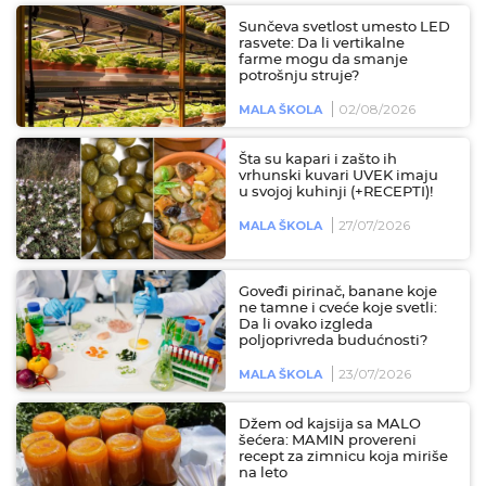
Sunčeva svetlost umesto LED
rasvete: Da li vertikalne
farme mogu da smanje
potrošnju struje?
02/08/2026
MALA ŠKOLA
Šta su kapari i zašto ih
vrhunski kuvari UVEK imaju
u svojoj kuhinji (+RECEPTI)!
27/07/2026
MALA ŠKOLA
Goveđi pirinač, banane koje
ne tamne i cveće koje svetli:
Da li ovako izgleda
poljoprivreda budućnosti?
23/07/2026
MALA ŠKOLA
Džem od kajsija sa MALO
šećera: MAMIN provereni
recept za zimnicu koja miriše
na leto