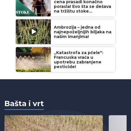
cena prasadi konačno
porasla! Evo šta se dešava
na tržištu stoke...
Ambrozija – jedna od
najnepoželjnijih biljaka na
našim imanjima!
„Katastrofa za pčele":
Francuska vraća u
upotrebu zabranjene
pesticide!
Bašta i vrt