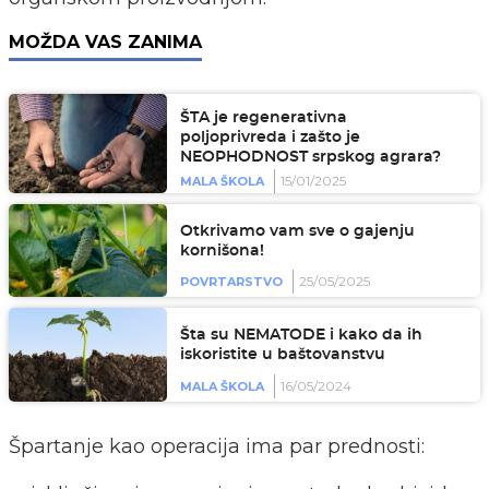
MOŽDA VAS ZANIMA
ŠTA je regenerativna
poljoprivreda i zašto je
NEOPHODNOST srpskog agrara?
15/01/2025
MALA ŠKOLA
Otkrivamo vam sve o gajenju
kornišona!
25/05/2025
POVRTARSTVO
Šta su NEMATODE i kako da ih
iskoristite u baštovanstvu
16/05/2024
MALA ŠKOLA
Špartanje kao operacija ima par prednosti: