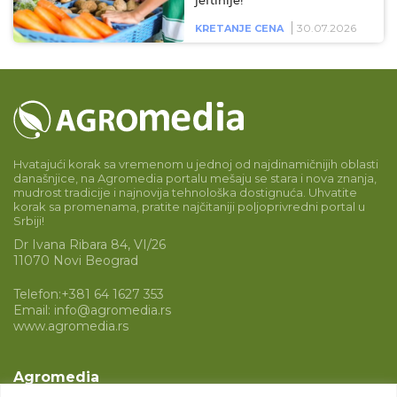
jeftinije!
30.07.2026
KRETANJE CENA
Hvatajući korak sa vremenom u jednoj od najdinamičnijih oblasti
današnjice, na Agromedia portalu mešaju se stara i nova znanja,
mudrost tradicije i najnovija tehnološka dostignuća. Uhvatite
korak sa promenama, pratite najčitaniji poljoprivredni portal u
Srbiji!
Dr Ivana Ribara 84, VI/26
11070 Novi Beograd
Telefon:
+381 64 1627 353
Email:
info@agromedia.rs
www.agromedia.rs
Agromedia