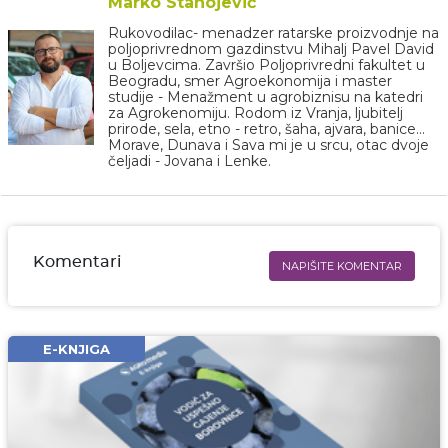
Marko Stanojević
Rukovodilac- menadzer ratarske proizvodnje na
poljoprivrednom gazdinstvu Mihalj Pavel David
u Boljevcima. Završio Poljoprivredni fakultet u
Beogradu, smer Agroekonomija i master
studije - Menažment u agrobiznisu na katedri
za Agrokenomiju. Rodom iz Vranja, ljubitelj
prirode, sela, etno - retro, šaha, ajvara, banice...
Morave, Dunava i Sava mi je u srcu, otac dvoje
čeljadi - Jovana i Lenke.
Komentari
NAPIŠITE KOMENTAR
Ime i prezime* obavezno
Email* obavezno
E-KNJIGA
Komentar* obavezno