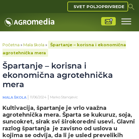
SVET POLJOPRIVREDE
Početna
»
Mala škola
»
Špartanje – korisna i ekonomična
agrotehnička mera
Špartanje – korisna i
ekonomična agrotehnička
mera
11/06/2024
Marko.Stanojevic
MALA ŠKOLA
Kultivacija, špartanje je vrlo vaažna
agrotehnička mera. Šparta se kukuruz, soja,
suncokret, sirak svi širokoredni usevi. Glavni
razlog špartanja je zavisno od uslova u
kojima se odvija, da li je usled prevelikih