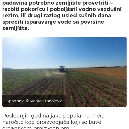
padavina potrebno zemljište provetriti –
razbiti pokoricu i poboljšati vodno vazdušni
režim, ili drugi razlog usled sušnih dana
sprečiti isparavanje vode sa površine
zemljišta.
Špartanje © Marko Stanojević
Poslednjih godina jako popularna mera
naročito kod proizvodjača koji se bave
organskom proizvodnjom.