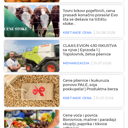
Tovni bikovi pojeftinili, cena
prasadi konačno porasla! Evo
šta se dešava na tržištu
stoke…
05.08.2026
KRETANJE CENA
CLAAS EVION 430 ISKUSTVA
sa njive | Epizoda 1 |
Topolovnik, žetva pšenice
31.07.2026
MEHANIZACIJA
Cene pšenice i kukuruza
ponovo PALE, soja
poskupela! | Produktna berza
31.07.2026
KRETANJE CENA
Cene voća i povrća:
Borovnice, maline i paradajz
skuplji, paprika i tikvice