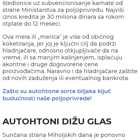
štedionice uz subvencionisanje kamate od
strane Ministarstva za poljoprivredu. Najviši
iznos kredita je 30 miliona dinara sa rokom
otplate do 12 meseci.
Ova mera ili „merica“ je više od običnog
koketiranja, jer joj je ključni cilj da podrži
hladnjačare, odnosno otkjupljivače da na
vreme, ili sa manjim kašnjenjem, isplaćuju
akontne i druge dogovorene cene
proizvođačima. Naravno i da hladnjačare zaštite
od novih zaduženja ili eventualnog bankrota.
Zašto su autohtone sorte biljaka ključ
budućnosti naše poljoprivrede!
AUTOHTONI DIŽU GLAS
Sunčana strana Miholjskih dana je ponovno