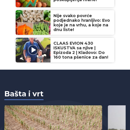
Nije svako povrće
podjednako hranljivo: Evo
koje je na vrhu, a koje na
dnu liste!
CLAAS EVION 430
ISKUSTVA sa njive |
Epizoda 2 | Kladovo: Do
160 tona pšenice za dan!
Bašta i vrt