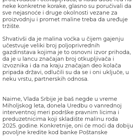
neke konkretne korake, glasno su poručivali da
sve nejasnoće i druge okolnosti vezane za
proizvodnju i promet maline treba da uređuje
tržište.
Shvativši da je malina voćka u čijem gajenju
učestvuje veliki broj poljoprivrednih
gazdinstava kojima je to osnovni izvor prihoda,
da je u lancu značajan broj otkupljivača i
izvoznika i da na kraju značajan deo kolača
pripada državi, odlučili su da se i oni uključe, u
neku vrstu, partnerskih odnosa.
Naime, Vlada Srbije je baš negde u vreme
Miholjskog leta, donela Uredbu o vanrednoj
interventnoj meri podrške pravnim licima i
preduzetnicima koji skladište malinu roda
2025. godine. Konkretnije, oni će moći da dobiju
povoljne kredite kod banke Poštanske