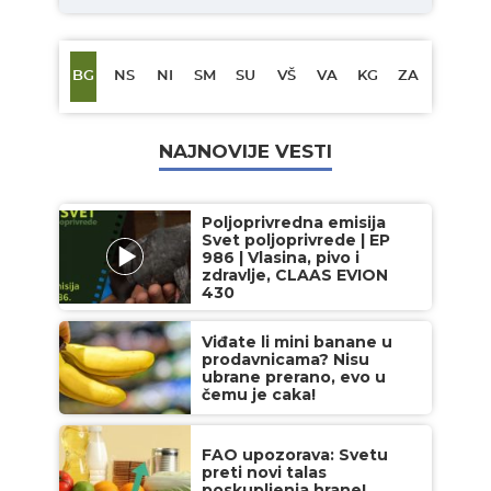
BG
NS
NI
SM
SU
VŠ
VA
KG
ZA
NAJNOVIJE VESTI
Poljoprivredna emisija
Svet poljoprivrede | EP
986 | Vlasina, pivo i
zdravlje, CLAAS EVION
430
Viđate li mini banane u
prodavnicama? Nisu
ubrane prerano, evo u
čemu je caka!
FAO upozorava: Svetu
preti novi talas
poskupljenja hrane!