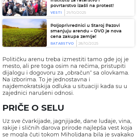
Institutu za ratarstvo i
povrtarstvo izašli na protest!
29/10/2025
VESTI
Poljoprivrednici u Staroj Pazovi
smanjuju arendu – OVO je nova
cena zakupa zemlje!
28/10/2025
RATARSTVO
Političku arenu treba izmestiti tamo gde joj je
mesto, ali pre toga osim na rečima, pristupiti
dijalogu i dogovoru za „obračun“ sa olovkama.
Na izborima. To je jednostavna i
najdemokratskija odluka u situaciji kada su u
zajednici narušeni odnosi.
PRIČE O SELU
Uz sve čvarkijade, jagnjijade, dane ludaje, vina,
rakije i sličnih darova prirode najlepša vest koja
se mogla čuti tokom Miholjdana bila je svakako