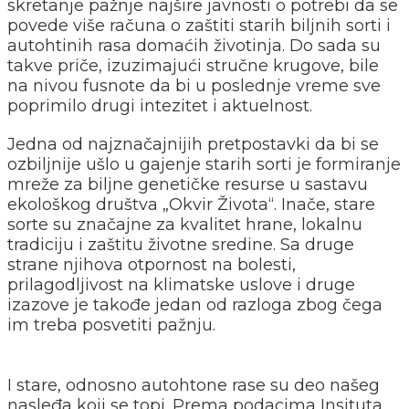
skretanje pažnje najšire javnosti o potrebi da se
povede više računa o zaštiti starih biljnih sorti i
autohtinih rasa domaćih životinja. Do sada su
takve priče, izuzimajući stručne krugove, bile
na nivou fusnote da bi u poslednje vreme sve
poprimilo drugi intezitet i aktuelnost.
Jedna od najznačajnijih pretpostavki da bi se
ozbiljnije ušlo u gajenje starih sorti je formiranje
mreže za biljne genetičke resurse u sastavu
ekološkog društva „Okvir Života“. Inače, stare
sorte su značajne za kvalitet hrane, lokalnu
tradiciju i zaštitu životne sredine. Sa druge
strane njihova otpornost na bolesti,
prilagodljivost na klimatske uslove i druge
izazove je takođe jedan od razloga zbog čega
im treba posvetiti pažnju.
I stare, odnosno autohtone rase su deo našeg
nasleđa koji se topi. Prema podacima Insituta