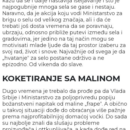
kažu da se i dalje nastavlja iseljavanje i što je
najpogubnije mnoga sela se gase i nestaju.
Naravno, da je akcija koju vodi Ministarstvo za
brigu o selu od velikog značaja, ali i da će
trebati još dosta vremena da se poravnaju,
ubrzaju, odnosno približe putevi između sela i
gradovima, jer jedino na taj način mogu se
motivisati mlade ljude da taj prostor izaberu za
svoj rad, život i snove. Najvažnije od svega je da
„hvatanje“ za selo postane održivo a ne
epizodno. Od vikenda do slave.
KOKETIRANJE SA MALINOM
Dugo vremena je trebalo da prođe pa da Vlada
Srbije i Ministarstvo za poljoprivredu popiju
božanstveni napitak od maline „frape“. A obično
u takvoj situaciji dođe do obraćanja više pažnje
prema najprofitabilnijoj domaćoj voćki. Do sada
su najbolje znali da slušaju probleme
proizvođača i ottkupljivača, a kada dođe red na