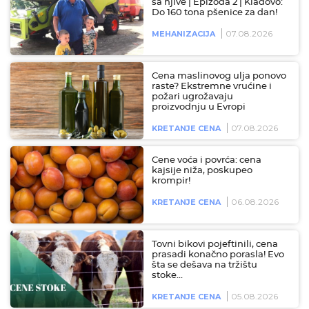
sa njive | Epizoda 2 | Kladovo:
Do 160 tona pšenice za dan!
07.08.2026
MEHANIZACIJA
Cena maslinovog ulja ponovo
raste? Ekstremne vrućine i
požari ugrožavaju
proizvodnju u Evropi
07.08.2026
KRETANJE CENA
Cene voća i povrća: cena
kajsije niža, poskupeo
krompir!
06.08.2026
KRETANJE CENA
Tovni bikovi pojeftinili, cena
prasadi konačno porasla! Evo
šta se dešava na tržištu
stoke…
05.08.2026
KRETANJE CENA