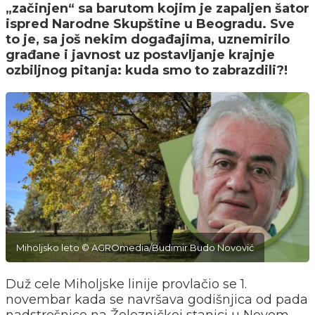
„začinjen“ sa barutom kojim je zapaljen šator
ispred Narodne Skupštine u Beogradu. Sve
to je, sa još nekim događajima, uznemirilo
građane i javnost uz postavljanje krajnje
ozbiljnog pitanja: kuda smo to zabrazdili?!
Miholjsko leto © AGROmedia/Budimir Budo Novović
Duž cele Miholjske linije provlačio se 1.
novembar kada se navršava godišnjica od pada
nadstrešnice na Železničkoj stanici u Novom