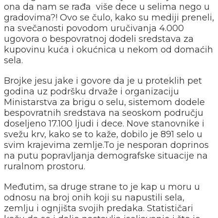
ona da nam se rađa više dece u selima nego u
gradovima?! Ovo se čulo, kako su mediji preneli,
na svečanosti povodom uručivanja 4.000
ugovora o bespovratnoj dodeli sredstava za
kupovinu kuća i okućnica u nekom od domaćih
sela.
Brojke jesu jake i govore da je u proteklih pet
godina uz podršku drvaže i organizaciju
Ministarstva za brigu o selu, sistemom dodele
bespovratnih sredstava na seoskom području
doseljeno 17.100 ljudi i dece. Nove stanovnike i
svežu krv, kako se to kaže, dobilo je 891 selo u
svim krajevima zemlje.To je nesporan doprinos
na putu popravljanja demografske situacije na
ruralnom prostoru.
Međutim, sa druge strane to je kap u moru u
odnosu na broj onih koji su napustili sela,
zemlju i ognjišta svojih predaka. Statističari