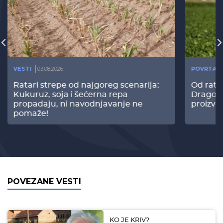
VESTI
03.08.2026
POVRTAR
Ratari strepe od najgoreg scenarija:
Od rata
Kukuruz, soja i šećerna repa
Dragomi
propadaju, ni navodnjavanje ne
proizvo
pomaže!
POVEZANE VESTI
KO JE KRIV?