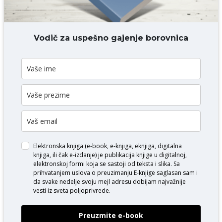
DODAJ KOMENTAR
Vodič za uspešno gajenje borovnica
Elektronska knjiga (e-book, e-knjiga, eknjiga, digitalna
knjiga, ili čak e-izdanje) je publikacija knjige u digitalnoj,
elektronskoj formi koja se sastoji od teksta i slika. Sa
prihvatanjem uslova o
preuzimanju E-knjige
saglasan sam i
da svake nedelje svoju mejl adresu dobijam najvažnije
vesti iz sveta poljoprivrede.
Preuzmite e-book