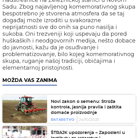
Sadu. Zbog najavljenog komemorativnog skupa
bespotrebno je stvorena atmosfera da se taj
događaj može izroditi u svakorazne
neprijatnosti sve do onih sa puno nasilja i
sukoba. Oni trezveniji koji uspevaju da pored
huškaških i neodgovornih medija, nešto dobace
do javnosti, kažu da je osuđivanje i
problematizovanje, bilo kojeg komemorativnog
skupa, ruganje našoj tradiciji, običajima i
elementarnoj pristojnosti.
MOŽDA VAS ZANIMA
Novi zakon o semenu: Stroža
kontrola, jasnija pravila i zaštita
domaće proizvodnje
24/10/2025
RATARSTVO
ŠTRAJK upozorenja – Zaposleni u