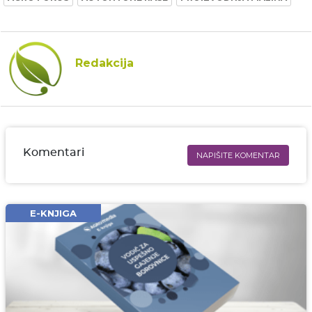
Redakcija
Komentari
NAPIŠITE KOMENTAR
Ime i prezime* obavezno
Email* obavezno
E-KNJIGA
Komentar* obavezno