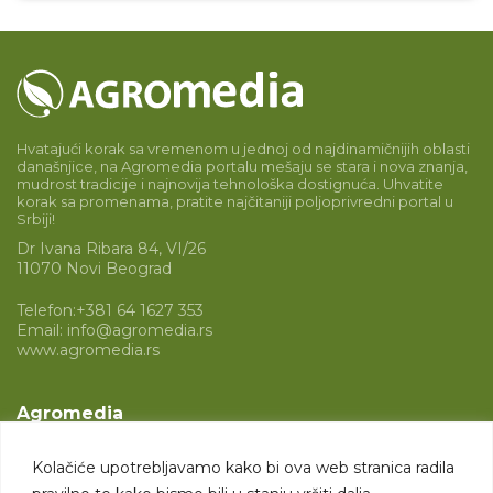
Hvatajući korak sa vremenom u jednoj od najdinamičnijih oblasti
današnjice, na Agromedia portalu mešaju se stara i nova znanja,
mudrost tradicije i najnovija tehnološka dostignuća. Uhvatite
korak sa promenama, pratite najčitaniji poljoprivredni portal u
Srbiji!
Dr Ivana Ribara 84, VI/26
11070 Novi Beograd
Telefon:
+381 64 1627 353
Email:
info@agromedia.rs
www.agromedia.rs
Agromedia
O nama
Kolačiće upotrebljavamo kako bi ova web stranica radila
Svet poljoprivrede