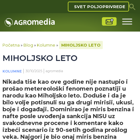
SVET POLJOPRIVREDE
Početna
»
Blog
»
Kolumne
»
MIHOLJSKO LETO
MIHOLJSKO LETO
30/10/2025
agromedia
KOLUMNE
Nikada tiše kao ove godine nije nastupio i
prošao metereološki fenomen poznatiji u
narodu kao Miholjsko leto. Doduše i da je
bilo volje potisnuli su ga drugi mirisii, ukusi,
boje i događaji. Dominirao je miris benzina i
nafte posle uvođenja sankcija NISU uz
svakodnevne procene i komentare kako
izbeći scenario iz 90-setih godina prošlog
veka. Najgori je bio onaj miris benzina