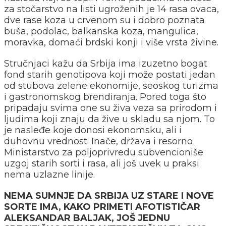
za stočarstvo na listi ugroženih je 14 rasa ovaca,
dve rase koza u crvenom su i dobro poznata
buša, podolac, balkanska koza, mangulica,
moravka, domaći brdski konji i više vrsta živine.
Stručnjaci kažu da Srbija ima izuzetno bogat
fond starih genotipova koji može postati jedan
od stubova zelene ekonomije, seoskog turizma
i gastronomskog brendiranja. Pored toga što
pripadaju svima one su živa veza sa prirodom i
ljudima koji znaju da žive u skladu sa njom. To
je nasleđe koje donosi ekonomsku, ali i
duhovnu vrednost. Inače, država i resorno
Ministarstvo za poljoprivredu subvencioniše
uzgoj starih sorti i rasa, ali još uvek u praksi
nema uzlazne linije.
NEMA SUMNJE DA SRBIJA UZ STARE I NOVE
SORTE IMA, KAKO PRIMETI AFOTISTIČAR
ALEKSANDAR BALJAK, JOŠ JEDNU